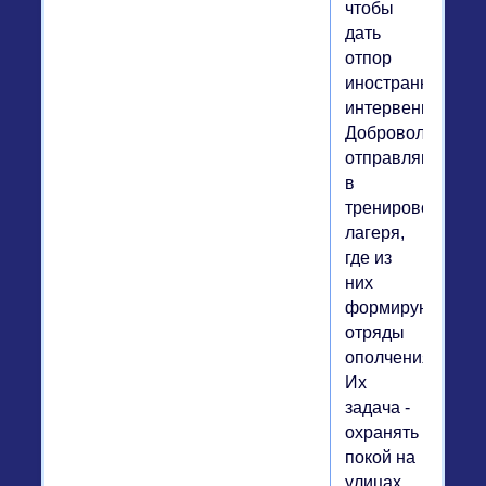
чтобы
дать
отпор
иностранной
интервенции.
Добровольцев
отправляют
в
тренировочные
лагеря,
где из
них
формируют
отряды
ополчения.
Их
задача -
охранять
покой на
улицах