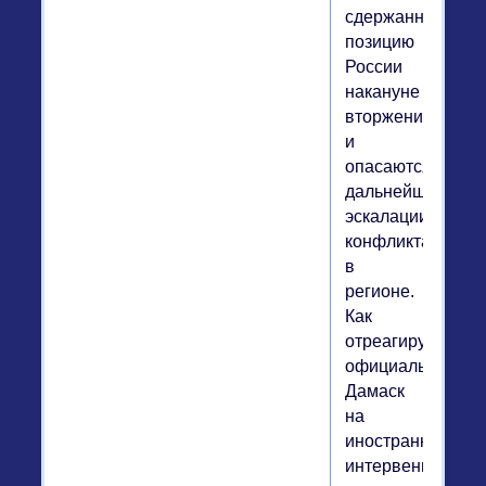
сдержанную
позицию
России
накануне
вторжения
и
опасаются
дальнейшей
эскалации
конфликта
в
регионе.
Как
отреагирует
официальный
Дамаск
на
иностранную
интервенцию