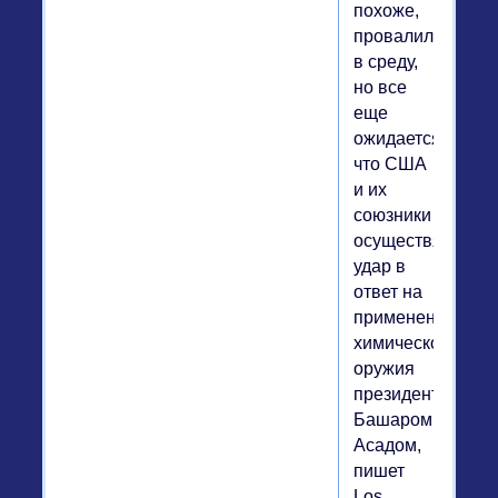
похоже,
провалилась
в среду,
но все
еще
ожидается,
что США
и их
союзники
осуществят
удар в
ответ на
применение
химического
оружия
президентом
Башаром
Асадом,
пишет
Los