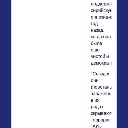
поддержать
сирийскую
оппозицию
год
назад,
когда она
была
еще
чистой и
демократической
"Сегодня
они
(повстанцы)
заражены,
в их
рядах
скрываются
террористы
"Аль-