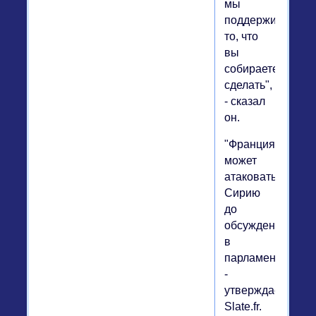
мы
поддерживаем
то, что
вы
собираетесь
сделать",
- сказал
он.
"Франция
может
атаковать
Сирию
до
обсуждения
в
парламенте"
-
утверждает
Slate.fr.