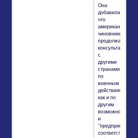
Она
добавила,
что
американские
чиновники
продолжат
консультации
с
другими
странами
по
военным
действиям,
как и по
другим
возможностям,
и
"предпримут
соответствующи