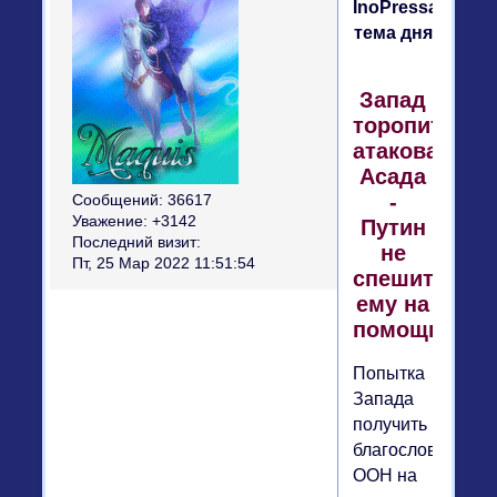
InoPressa:
тема дня
Запад
торопится
атаковать
Асада
-
Сообщений:
36617
Уважение:
+3142
Путин
Последний визит:
не
Пт, 25 Мар 2022 11:51:54
спешит
ему на
помощь
Попытка
Запада
получить
благословение
ООН на