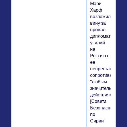
Мари
Харф
возложила
вину за
провал
дипломатически
усилий
на
Россию с
ее
непрестанным
сопротивлением
"любым
значительным
действиям
[Совета
Безопасности]
по
Сирии".