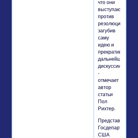
что они
выступают
против
резолюции,
загубив
саму
идею и
прекратив
дальнейшие
дискуссии",
-
отмечает
автор
статьи
Пол
Рихтер.
Представитель
Госдепартамент
США