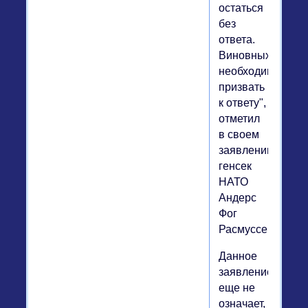
остаться
без
ответа.
Виновных
необходимо
призвать
к ответу",
отметил
в своем
заявлении
генсек
НАТО
Андерс
Фог
Расмуссен.
Данное
заявление
еще не
означает,