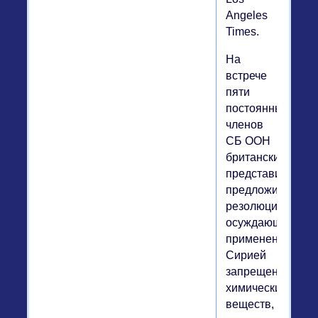
Angeles
Times.
На
встрече
пяти
постоянных
членов
СБ ООН
британские
представители
предложили
резолюцию,
осуждающую
применение
Сирией
запрещенных
химических
веществ,