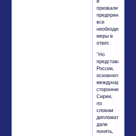
и
призвали
предпринять
все
необходимые
меры в
ответ.
"Но
представители
России,
основного
международного
сторонника
Сирии,
по
словам
дипломатов,
дали
понять,