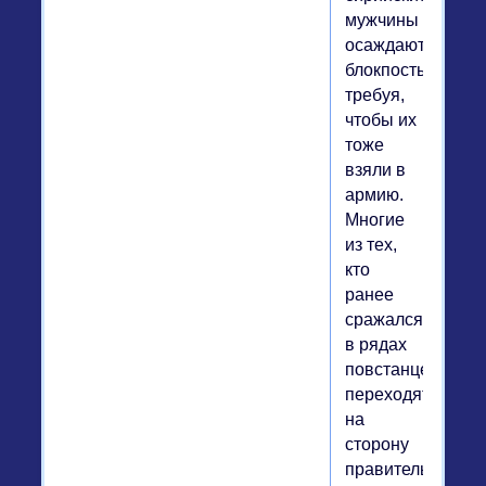
мужчины
осаждают
блокпосты,
требуя,
чтобы их
тоже
взяли в
армию.
Многие
из тех,
кто
ранее
сражался
в рядах
повстанцев,
переходят
на
сторону
правительства,