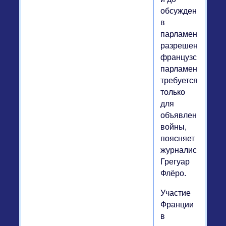
обсуждения
в
парламенте:
разрешение
французского
парламента
требуется
только
для
объявления
войны,
поясняет
журналист
Грегуар
Флёро.
Участие
Франции
в