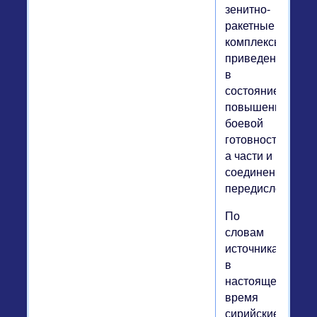
зенитно-
ракетные
комплексы
приведены
в
состояние
повышенной
боевой
готовности,
а части и
соединения
передислоциров
По
словам
источника,
в
настоящее
время
сирийские