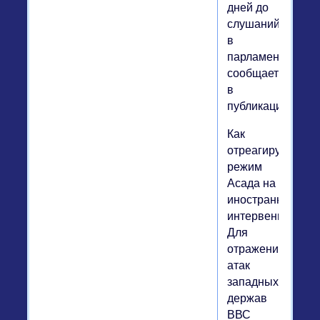
дней до
слушаний
в
парламенте,
сообщается
в
публикации.
Как
отреагирует
режим
Асада на
иностранную
интервенцию?
Для
отражения
атак
западных
держав
ВВС