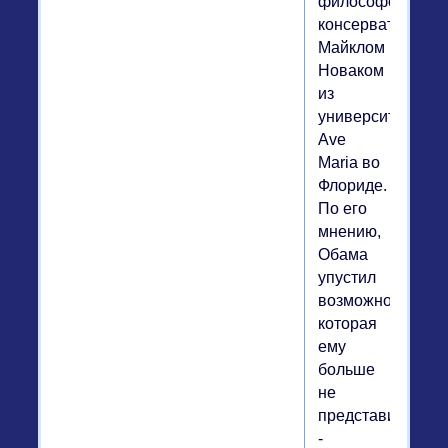
философом
консерватором
Майклом
Новаком
из
университета
Ave
Maria во
Флориде.
По его
мнению,
Обама
упустил
возможность,
которая
ему
больше
не
представится,
-