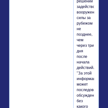
решении
задействовать
вооруженные
силы за
рубежом
не
позднее,
чем
через три
дня
после
начала
действий.
"За этой
информацией
может
последовать
обсуждение
без
какого