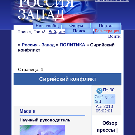
Нов. сообщ
Форум
Портал
Поиск
Регистрация
Привет, Гость!
Войдите
или
зарегистрируйтесь
.
Войти
»
Россия - Запад
»
ПОЛИТИКА
»
Сирийский
конфликт
Страница:
1
Сирийский конфликт
Поделиться
Пт, 30
1
Авг 2013
Maquis
05:02:01
Научный руководитель
Обзор
прессы |