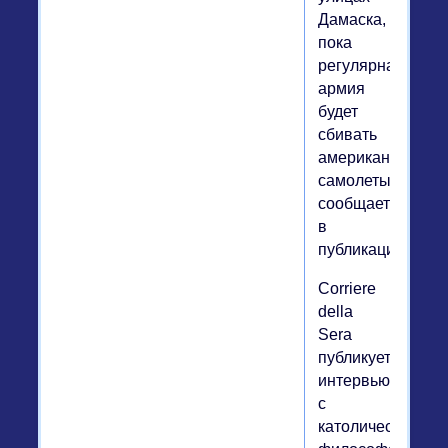
Дамаска,
пока
регулярная
армия
будет
сбивать
американские
самолеты,
сообщается
в
публикации.
Corriere
della
Sera
публикует
интервью
с
католическим