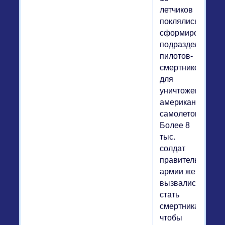
летчиков
поклялись
сформировать
подразделение
пилотов-
смертников
для
уничтожения
американских
самолетов.
Более 8
тыс.
солдат
правительственн
армии же
вызвались
стать
смертниками,
чтобы