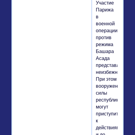
Участие
Парижа
в
военной
операции
против
режима
Башара
Асада
представляется
неизбежным.
При этом
вооруженные
силы
республики
могут
приступить
к
действиям
и до