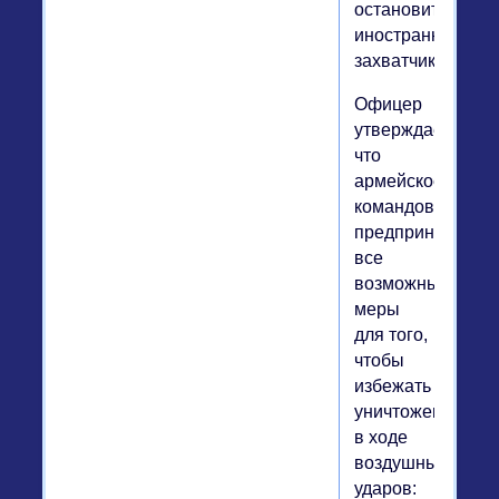
остановить
иностранных
захватчиков.
Офицер
утверждает,
что
армейское
командование
предприняло
все
возможные
меры
для того,
чтобы
избежать
уничтожения
в ходе
воздушных
ударов: