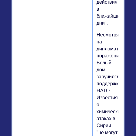
действия
в
ближайшие
дни".
Несмотря
на
дипломатическо
поражение,
Белый
дом
заручился
поддержкой
НАТО.
Известия
о
химических
атаках в
Сирии
"не могут