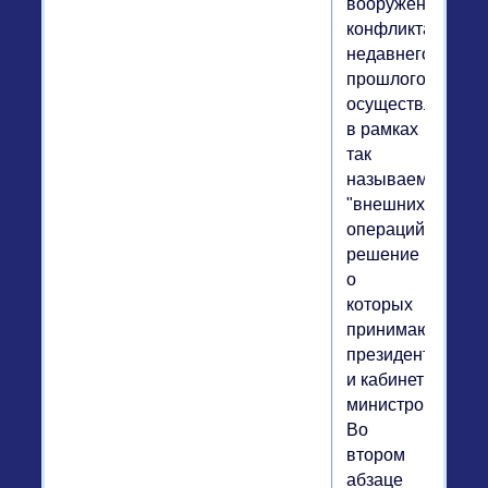
вооруженных
конфликтах
недавнего
прошлого
осуществлялось
в рамках
так
называемых
"внешних
операций",
решение
о
которых
принимают
президент
и кабинет
министров.
Во
втором
абзаце