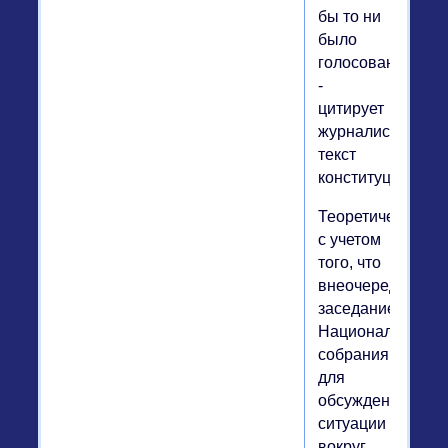
бы то ни
было
голосования",
-
цитирует
журналист
текст
конституции.
Теоретически,
с учетом
того, что
внеочередное
заседание
Национального
собрания
для
обсуждения
ситуации
вокруг