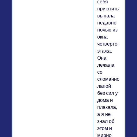
себя
приютить,
выпала
недавно
ночью из
окна
четвертого
этажа.
Она
лежала
со
сломанной
лапой
без сил у
дома и
плакала,
а я не
знал об
этом и
мирно