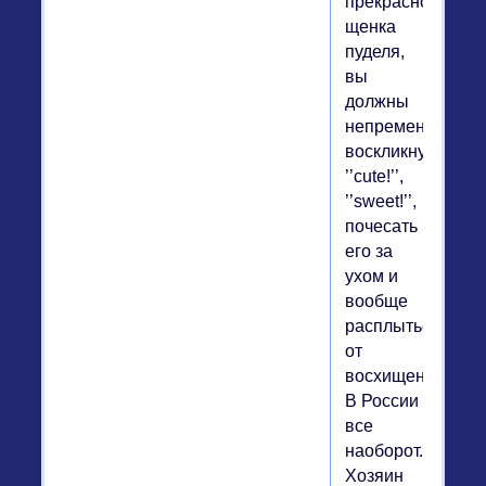
прекрасного
щенка
пуделя,
вы
должны
непременно
воскликнуть
’’cute!’’,
’’sweet!’’,
почесать
его за
ухом и
вообще
расплыться
от
восхищения.
В России
все
наоборот.
Хозяин