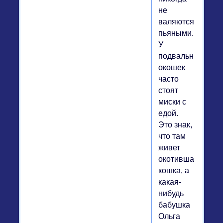
не
валяются
пьяными.
У
подвальных
окошек
часто
стоят
миски с
едой.
Это знак,
что там
живет
окотившаяся
кошка, а
какая-
нибудь
бабушка
Ольга