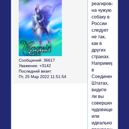
реагировать
на чужую
собаку в
России
следует
не так,
как в
других
странах.
Сообщений:
36617
Например,
Уважение:
+3142
в
Последний визит:
Соединенных
Пт, 25 Мар 2022 11:51:54
Штатах,
видите
ли вы
совершеннейше
чудовище
или
идеально