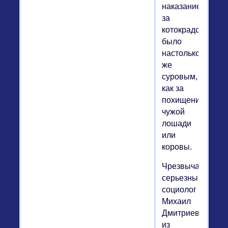
наказание
за
котокрадство
было
настолько
же
суровым,
как за
похищение
чужой
лошади
или
коровы.
Чрезвычайно
серьезный
социолог
Михаил
Дмитриевский
из