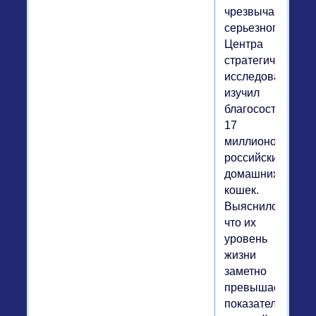
чрезвычайно
серьезного
Центра
стратегических
исследований
изучил
благосостояние
17
миллионов
российских
домашних
кошек.
Выяснилось,
что их
уровень
жизни
заметно
превышает
показатель,