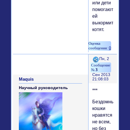
или дети
помогают
ей
выкормить
котят.
0
Поделиться
Пн, 2
3
Сен 2013
Maquis
21:08:03
Научный руководитель
***
Бездомные
кошки
нравятся
не всем,
но без