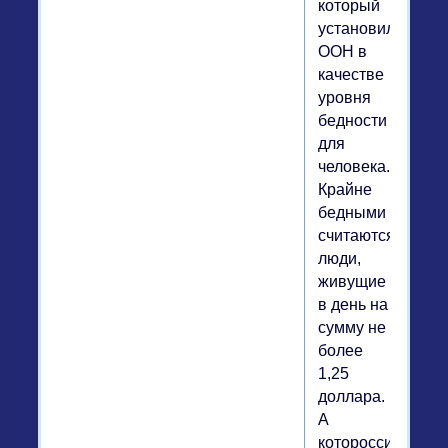
который
установил
ООН в
качестве
уровня
бедности
для
человека.
Крайне
бедными
считаются
люди,
живущие
в день на
сумму не
более
1,25
доллара.
А
котороссиянин