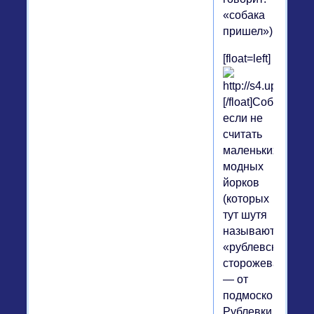
«собака
пришел»).
[float=left]
[/float]Собаки,
если не
считать
маленьких
модных
йорков
(которых
тут шутя
называют
«рублевская
сторожевая»
— от
подмосковной
Рублевки,