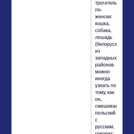
трогательно,
по-
женски:
кошка,
собака,
лошадь
(белоруса
из
западных
районов
можно
иногда
узнать по
тому, как
он,
смешивая
польский
с
русским,
говорит: