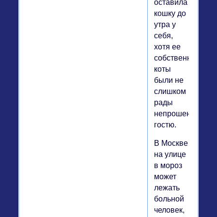
оставила
кошку до
утра у
себя,
хотя ее
собственные
коты
были не
слишком
рады
непрошенному
гостю.
В Москве
на улице
в мороз
может
лежать
больной
человек,