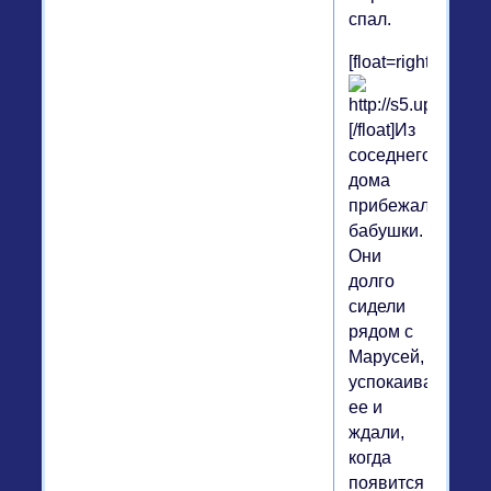
спал.
[float=right]
[/float]Из
соседнего
дома
прибежали
бабушки.
Они
долго
сидели
рядом с
Марусей,
успокаивали
ее и
ждали,
когда
появится