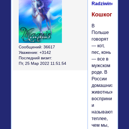
Radziwinowicz)
Кошкоголик
В
Польше
говорят
— кот,
Сообщений:
36617
пес, конь
Уважение:
+3142
Последний визит:
— все в
Пт, 25 Мар 2022 11:51:54
мужском
роде. В
России
домашних
животных
воспринимают
и
называют
теплее,
чем мы,