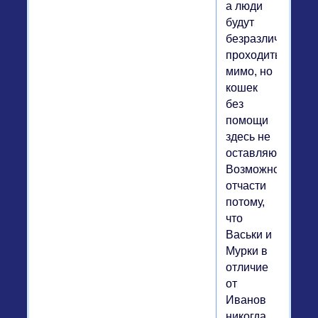
а люди
будут
безразлично
проходить
мимо, но
кошек
без
помощи
здесь не
оставляют.
Возможно,
отчасти
потому,
что
Васьки и
Мурки в
отличие
от
Иванов
никогда