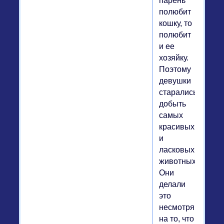
парень
полюбит
кошку, то
полюбит
и ее
хозяйку.
Поэтому
девушки
старались
добыть
самых
красивых
и
ласковых
животных.
Они
делали
это
несмотря
на то, что