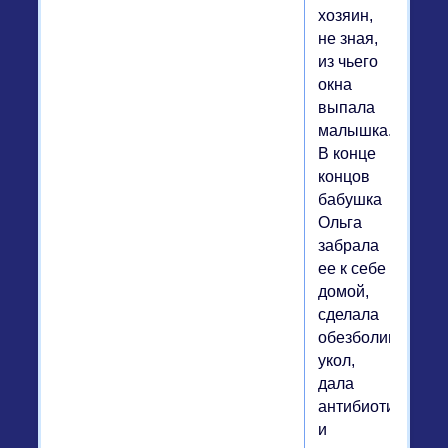
хозяин,
не зная,
из чьего
окна
выпала
малышка.
В конце
концов
бабушка
Ольга
забрала
ее к себе
домой,
сделала
обезболивающи
укол,
дала
антибиотик
и