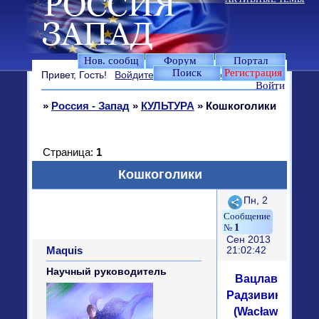
Нов. сообщ
Форум
Портал
Поиск
Регистрация
Привет, Гость!
Войдите
или
зарегистрируйтесь
.
Войти
»
Россия - Запад
»
КУЛЬТУРА
»
Кошкоголики
Страница:
1
Кошкоголики
Поделиться
Пн, 2
1
Сен 2013
Maquis
21:02:42
Научный руководитель
Вацлав
Радзивинович
(Wacław