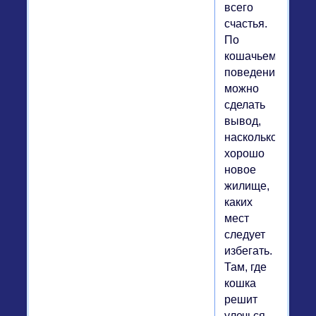
всего
счастья.
По
кошачьему
поведению
можно
сделать
вывод,
насколько
хорошо
новое
жилище,
каких
мест
следует
избегать.
Там, где
кошка
решит
улечься,