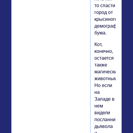
то спасти
город от
крысиного
демографическо
бума.
Кот,
конечно,
остается
также
магическим
животным.
Но если
на
Западе в
нем
видели
посланника
дьявола