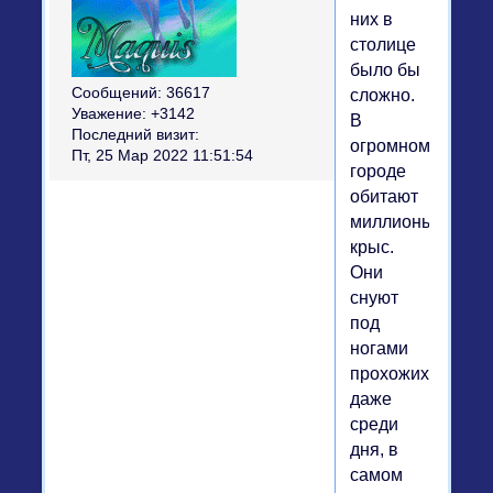
них в
столице
было бы
Сообщений:
36617
сложно.
Уважение:
+3142
В
Последний визит:
огромном
Пт, 25 Мар 2022 11:51:54
городе
обитают
миллионы
крыс.
Они
снуют
под
ногами
прохожих
даже
среди
дня, в
самом