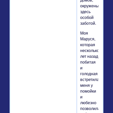
домов,
окружены
здесь
особой
заботой.
Моя
Маруся,
которая
несколько
лет назад
побитая
и
голодная
встретила
меня у
помойки
и
любезно
позволила