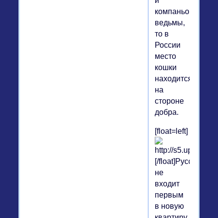
и
компаньона
ведьмы,
то в
России
место
кошки
находится
на
стороне
добра.
[float=left]
[/float]Русский
не
входит
первым
в новую
квартиру