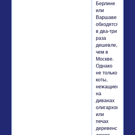
Берлине
или
Варшаве
обходятся
в два-три
раза
дешевле,
чем в
Москве.
Однако
не только
коты,
нежащиеся
на
диванах
олигархов
или
печах
деревенских