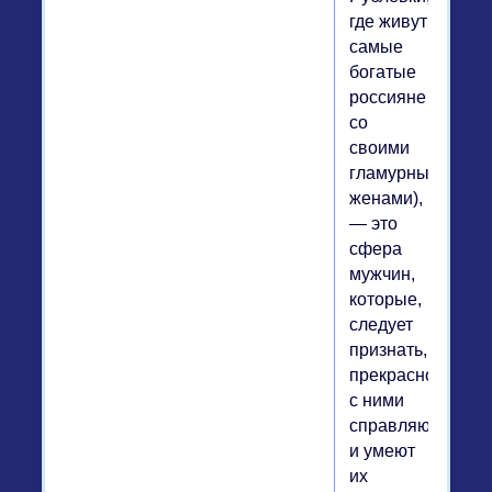
где живут
самые
богатые
россияне
со
своими
гламурными
женами),
— это
сфера
мужчин,
которые,
следует
признать,
прекрасно
с ними
справляются
и умеют
их