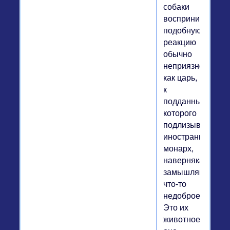
собаки
воспринимает
подобную
реакцию
обычно
неприязненно,
как царь,
к
подданным
которого
подлизывается
иностранный
монарх,
наверняка
замышляющий
что-то
недоброе.
Это их
животное,