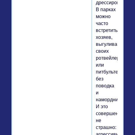
дрессировать.
В парках
можно
часто
встретить
хозяев,
выгуливающих
своих
ротвейлеров
или
питбультерьеров
без
поводка
и
намордника.
И это
совершенно
не
страшно:
агрессивные