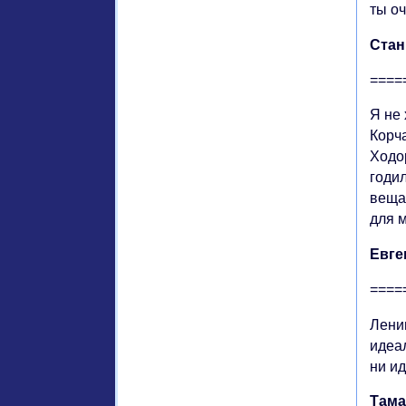
ты о
Стан
====
Я не 
Корча
Ходор
годил
веща
для м
Евге
====
Ленин
идеа
ни ид
Тама