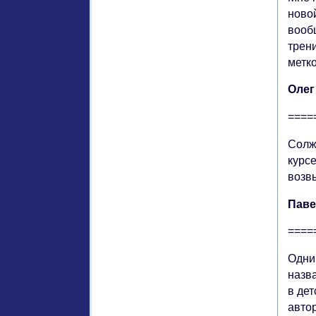
новой
вооб
трени
метк
Олег
====
Солж
курсе
возв
Паве
====
Одни
назв
в дет
авто