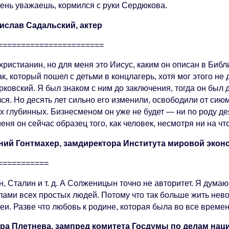
чень уважаешь, кормился с руки Сердюкова.
ислав Садальский, актер
=======================
христианин, но для меня это Иисус, каким он описан в Библ
к, который пошел с детьми в концлагерь, хотя мог этого н
ковский. Я был знаком с ним до заключения, тогда он был д
ся. Но десять лет сильно его изменили, освободили от сию
х глубинных. Бизнесменом он уже не будет — ни по роду д
еня он сейчас образец того, как человек, несмотря ни на чт
ний Гонтмахер, замдиректора Института мировой эко
===========
, Сталин и т. д. А Солженицын точно не авторитет. Я дума
лами всех простых людей. Потому что так больше жить нево
еи. Разве что любовь к родине, которая была во все времен
ра Плетнева, зампред комитета Госдумы по делам нац