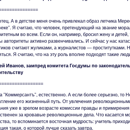
===============
отец. А в детстве меня очень привлекал образ летчика Мер
еке". Я считаю, что человек, претендующий на звание мора
итетным во всем. Если он, например, бросил жену и детей, 
ы авторитеты активно развенчивались. И сейчас у нас ката
тиков считают жуликами, а журналистов — проститутками. Н
ться. Я считаю, что на эту роль вполне подходят такие люд
ей Иванов, зампред комитета Госдумы по законодател
ительству
=================
та "Коммерсантъ", естественно. А если более серьезно, то 
атление его жизненный путь. От увлечения революционным
ания уже в зрелом возрасте комиссии правды и примирения 
тственен за кровавые революционные дела. Что касается мо
тва, то вспоминается восточная мудрость: учитель приходит
ция такая, о которой лучше сказать завтра.