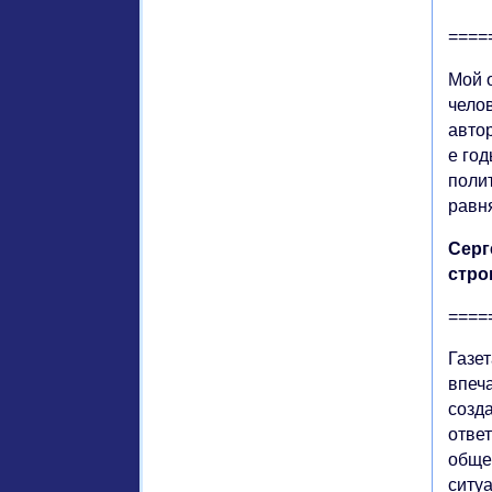
====
Мой 
челов
автор
е год
поли
равня
Серг
стро
====
Газе
впеч
созд
отве
общес
ситуа