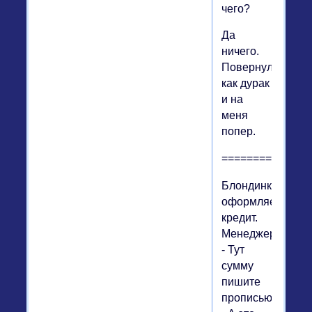
чего?
Да
ничего.
Повернулся
как дурак
и на
меня
попер.
==============
Блондинка
оформляет
кредит.
Менеджер:
- Тут
сумму
пишите
прописью!