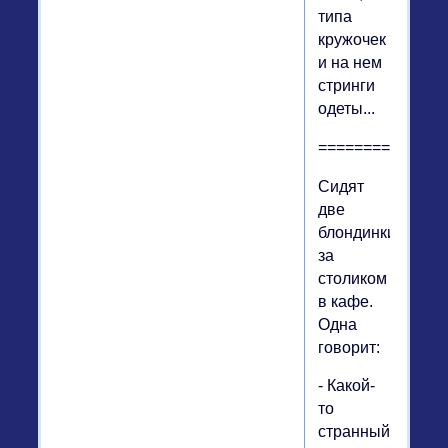
типа
кружочек
и на нем
стринги
одеты...
==============
Сидят
две
блондинки
за
столиком
в кафе.
Одна
говорит:
- Какой-
то
странный