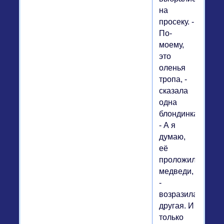
на
просеку. -
По-
моему,
это
оленья
тропа, -
сказала
одна
блондинка.
- А я
думаю,
её
проложили
медведи,
-
возразила
другая. И
только