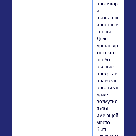
противоречивый
и
вызвавший
яростные
споры.
Дело
дошло до
того, что
особо
рьяные
представители
правозащитных
организаций
даже
возмутились
якобы
имеющей
место
быть