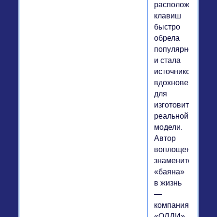
расположением
клавиш
быстро
обрела
популярность
и стала
источником
вдохновения
для
изготовителя
реальной
модели.
Автор
воплощения
знаменитого
«баяна»
в жизнь
—
компания
«ОЛДИ»