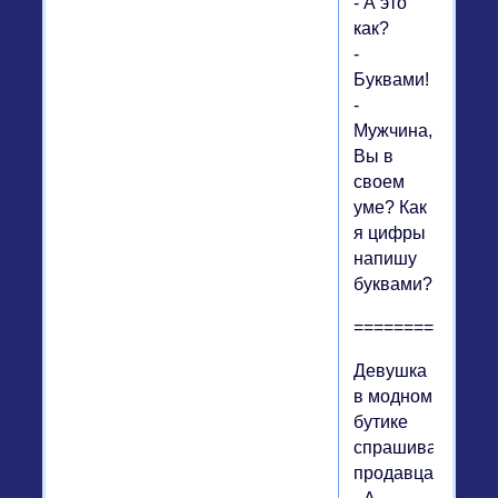
- А это
как?
-
Буквами!
-
Мужчина,
Вы в
своем
уме? Как
я цифры
напишу
буквами?
==============
Девушка
в модном
бутике
спрашивает
продавца: