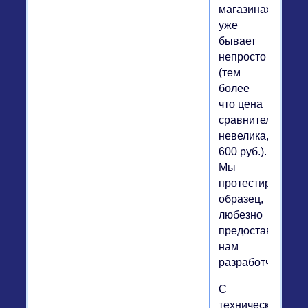
магазинах
уже
бывает
непросто
(тем
более
что цена
сравнительно
невелика,
600 руб.).
Мы
протестировали
образец,
любезно
предоставленны
нам
разработчиком.
C
технической