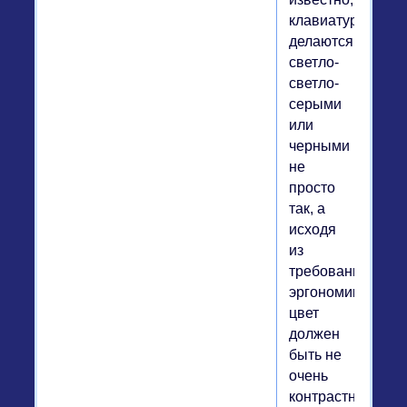
клавиатуры
делаются
светло-
светло-
серыми
или
черными
не
просто
так, а
исходя
из
требований
эргономики:
цвет
должен
быть не
очень
контрастным