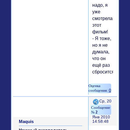
надо, я
уже
смотрела
этот
фильм!
- Я тоже,
но я не
думала,
что он
ещё раз
сбросится!
0
Поделиться
Ср, 20
2
Янв 2010
Maquis
14:58:48