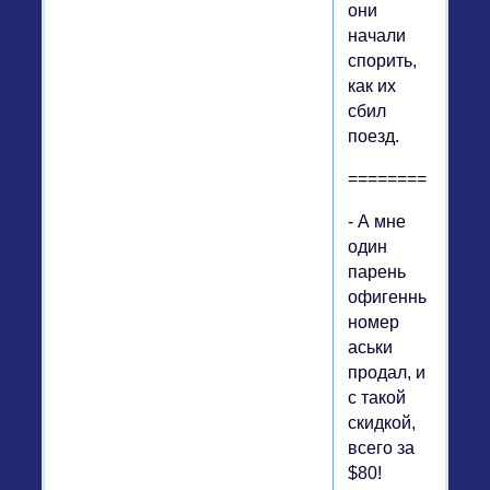
они
начали
спорить,
как их
сбил
поезд.
==============
- А мне
один
парень
офигенный
номер
аськи
продал, и
с такой
скидкой,
всего за
$80!