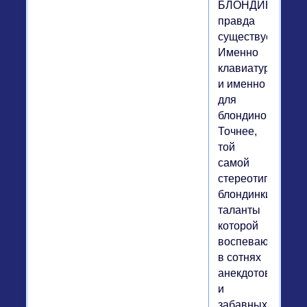
БЛОНДИНОК»
правда
существует.
Именно
клавиатура
и именно
для
блондинок...
Точнее,
той
самой
стереотипной
блондинки,
таланты
которой
воспеваются
в сотнях
анекдотов
и
забавных