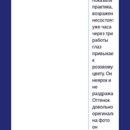
показала
практика,
возражение
несостоятельно:
уже часа
через три
работы
глаз
привыкает
к
розовому
цвету. Он
неярок и
не
раздражает.
Оттенок
довольно
оригинальный,
на фото
он