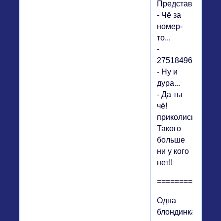
Представляешь?
- Чё за
номер-
то...
-
275184961
- Ну и
дура...
- Да ты
чё!
приколись!
Такого
больше
ни у кого
нет!!
==============
Одна
блондинка