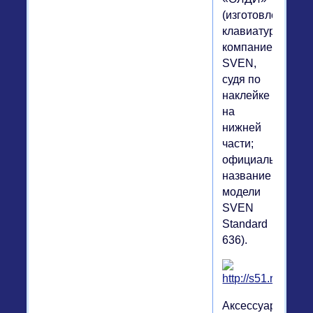
(изготовлена
клавиатура
компанией
SVEN,
судя по
наклейке
на
нижней
части;
официальное
название
модели
SVEN
Standard
636).
Аксессуар