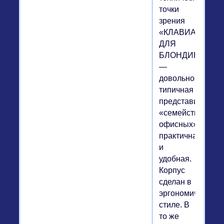
точки
зрения
«КЛАВИАТУРА
ДЛЯ
БЛОНДИНОК»
—
довольно
типичная
представительни
«семейства
офисных»,
практичная
и
удобная.
Корпус
сделан в
эргономичном
стиле. В
то же