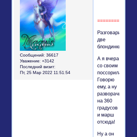
==============
Разговаривают
две
блондинки:
Сообщений:
36617
А я вчера
Уважение:
+3142
со своим
Последний визит:
поссорилась.
Пт, 25 Мар 2022 11:51:54
Говорю
ему, а ну
разворачивайся
на 360
градусов
и марш
отсюда!
Ну а он