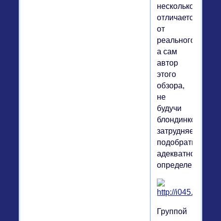
несколько
отличается
от
реального,
а сам
автор
этого
обзора,
не
будучи
блондинкой,
затрудняется
подобрать
адекватное
определение.
Группой