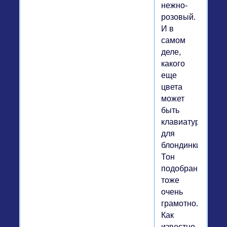
нежно-
розовый.
И в
самом
деле,
какого
еще
цвета
может
быть
клавиатура
для
блондинки?
Тон
подобран
тоже
очень
грамотно.
Как
известно,