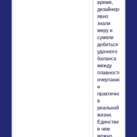
время,
дизайнеры
явно
знали
меру и
сумели
добиться
удачного
баланса
между
плавностью
очертаний
и
практичностью
в
реальной
жизни.
Единственное,
в чем
можно