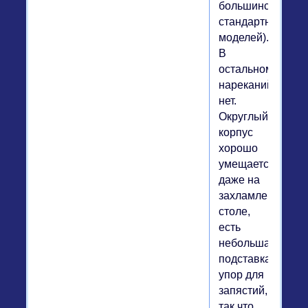
большинстве
стандартных
моделей).
В
остальном
нареканий
нет.
Округлый
корпус
хорошо
умещается
даже на
захламленном
столе,
есть
небольшая
подставка-
упор для
запястий,
так что