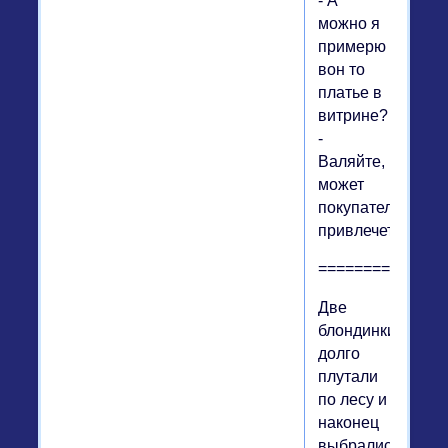
- А
можно я
примерю
вон то
платье в
витрине?
-
Валяйте,
может
покупателей
привлечет!
==============
Две
блондинки
долго
плутали
по лесу и
наконец
выбрались