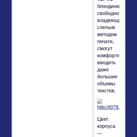
блондинки,
свободно
владеющие
слепым
методом
печати,
смогут
комфортно
вводить
даже
большие
объемы
текстов.
Цвет
корпуса
—