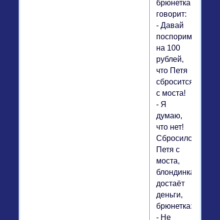
брюнетка
говорит:
- Давай
поспорим
на 100
рублей,
что Петя
сбросится
с моста!
- Я
думаю,
что нет!
Сбросился
Петя с
моста,
блондинка
достаёт
деньги,
брюнетка:
- Не