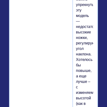
упрекнуть
эту
модель
—
недостаточно
высокие
ножки,
регулирующие
угол
наклона.
Хотелось
бы
повыше,
а еще
лучше –
с
изменяемой
высотой
(как в