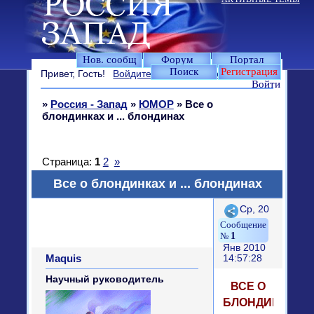
Нов. сообщ
Форум
Портал
Поиск
Регистрация
Привет, Гость!
Войдите
или
зарегистрируйтесь
.
Войти
»
Россия - Запад
»
ЮМОР
»
Все о
блондинках и ... блондинах
Страница:
1
2
»
Все о блондинках и ... блондинах
Поделиться
Ср, 20
1
Янв 2010
Maquis
14:57:28
Научный руководитель
ВСЕ О
БЛОНДИНКАХ