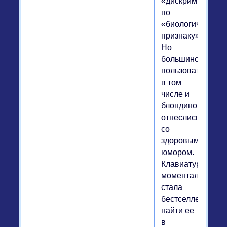
«дискриминацие
по
«биологическому
признаку».
Но
большинство
пользователей
в том
числе и
блондинок,
отнеслись
со
здоровым
юмором.
Клавиатура
моментально
стала
бестселлером,
найти ее
в