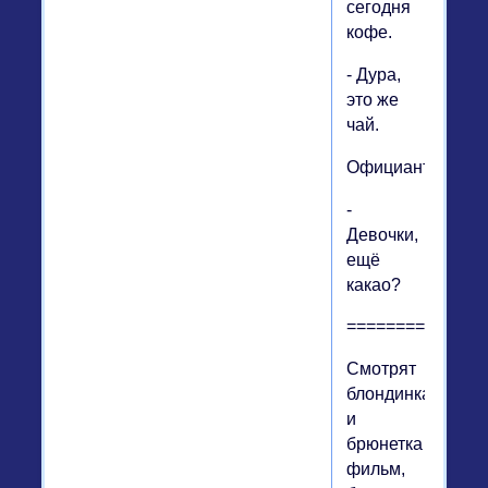
сегодня
кофе.
- Дура,
это же
чай.
Официант:
-
Девочки,
ещё
какао?
==============
Смотрят
блондинка
и
брюнетка
фильм,