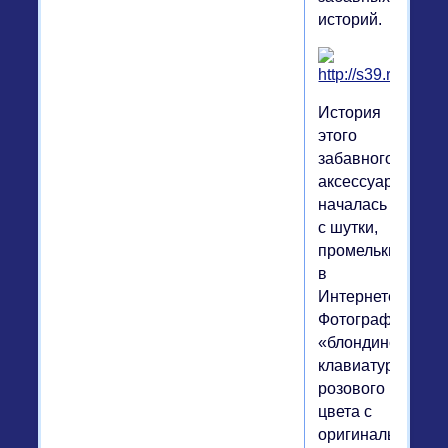
историй.
История
этого
забавного
аксессуара
началась
с шутки,
промелькнувшей
в
Интернете.
Фотография
«блондинской
клавиатуры»
розового
цвета с
оригинальным