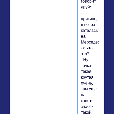
говорит
друй:
-
прикинь,
я вчера
каталась
на
Мерседесе.
- а что
это?
- Ну
тачка
такая,
крутая
очень,
там еще
на
капоте
значек
такой,