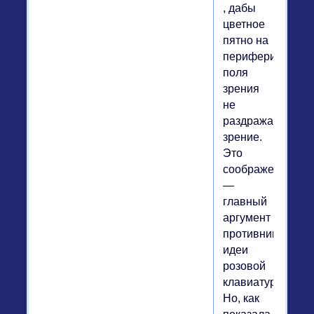
, дабы
цветное
пятно на
периферии
поля
зрения
не
раздражало
зрение.
Это
соображение
—
главный
аргумент
противников
идеи
розовой
клавиатуры.
Но, как