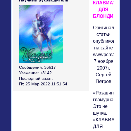
Научный руководитель
КЛАВИАТУРА
ДЛЯ
БЛОНДИНОК
Оригинал
статьи
опубликован
на сайте
wwwpcmag.ru
7 ноября
Сообщений:
36617
2007г.
Уважение:
+3142
Сергей
Последний визит:
Петров
Пт, 25 Мар 2022 11:51:54
«Розавинькая»,
гламурная...
Это не
шутка,
«КЛАВИАТУРА
ДЛЯ