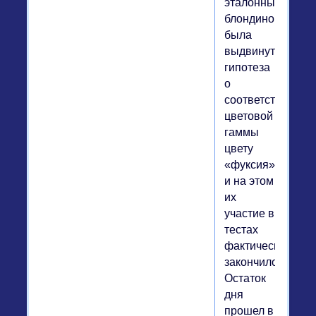
эталонных
блондинок
была
выдвинута
гипотеза
о
соответствии
цветовой
гаммы
цвету
«фуксия»,
и на этом
их
участие в
тестах
фактически
закончилось.
Остаток
дня
прошел в