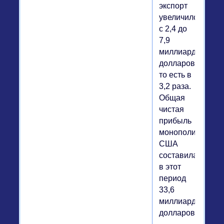
экспорт
увеличился
с 2,4 до
7,9
миллиарда
долларов,
то есть в
3,2 раза.
Общая
чистая
прибыль
монополий
США
составила
в этот
период
33,6
миллиарда
долларов.