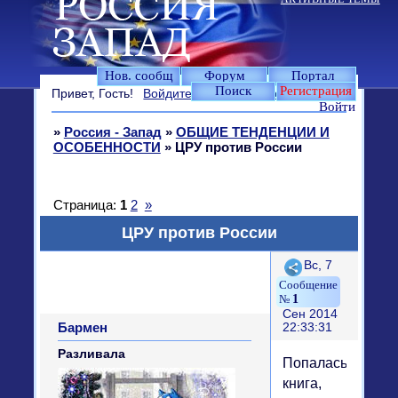
Нов. сообщ
Форум
Портал
Поиск
Регистрация
Привет, Гость!
Войдите
или
зарегистрируйтесь
.
Войти
»
Россия - Запад
»
ОБЩИЕ ТЕНДЕНЦИИ И
ОСОБЕННОСТИ
»
ЦРУ против России
Страница:
1
2
»
ЦРУ против России
Поделиться
Вс, 7
1
Сен 2014
Бармен
22:33:31
Разливала
Попалась
книга,