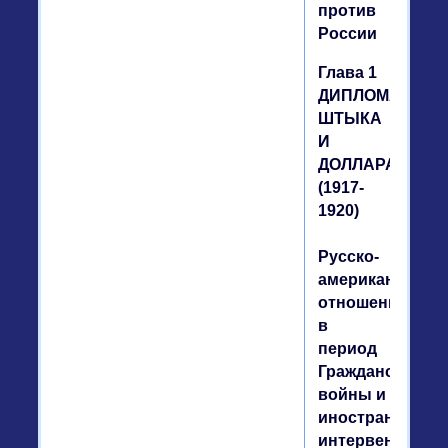
против
России
Глава 1
ДИПЛОМАТИЯ
ШТЫКА
И
ДОЛЛАРА
(1917-
1920)
Русско-
американские
отношения
в
период
Гражданской
войны и
иностранной
интервенции.