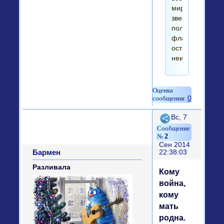
мира
звездно-
полосатому
флагу
оставалась
неизменной.
0
Поделиться
Вс, 7
2
Сен 2014
Бармен
22:38:03
Разливала
Кому
война,
кому
мать
родна.