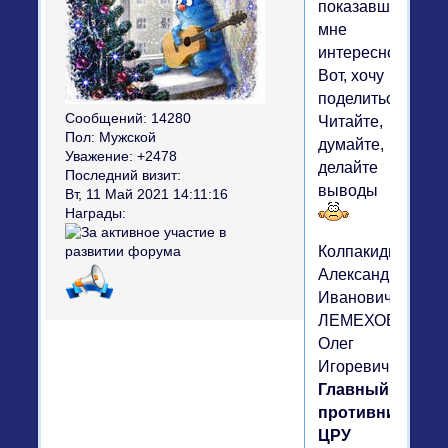
показавшаяся
мне
интересной.
Вот, хочу
поделиться.
Сообщений:
14280
Читайте,
Пол:
Мужской
думайте,
Уважение:
+2478
делайте
Последний визит:
выводы
Вт, 11 Май 2021 14:11:16
Награды:
Колпакиди
Александр
Иванович,
ЛЕМЕХОВ
Олег
Игоревич
Главный
противник:
ЦРУ