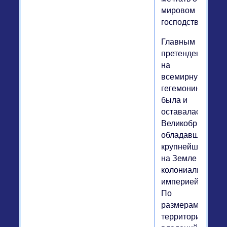
мировом
господстве.
Главным
претендентом
на
всемирную
гегемонию
была и
оставалась
Великобритания,
обладавшая
крупнейшей
на Земле
колониальной
империей.
По
размерам
территориальны