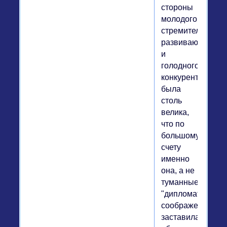
стороны
молодого,
стремительно
развивающегося
и
голодного
конкурента
была
столь
велика,
что по
большому
счету
именно
она, а не
туманные
"дипломатически
соображения",
заставила