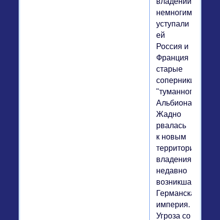
владений
немногим
уступали
ей
Россия и
Франция
старые
соперники
"туманного
Альбиона".
Жадно
рвалась
к новым
территориальны
владениям
недавно
возникшая
Германская
империя.
Угроза со