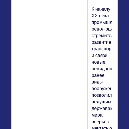
К началу
XX века
промышленная
революция,
стремительное
развитие
транспорта
и связи,
новые,
невиданные
ранее
виды
вооружений
позволили
ведущим
державам
мира
всерьез
мечтать о