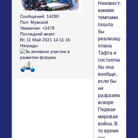
Неизвестно,
какими
Сообщений:
14280
темпами
Пол:
Мужской
пошла
Уважение:
+2478
бы
Последний визит:
реализация
Вт, 11 Май 2021 14:11:16
плана
Награды:
Тафта и
состоялась
бы она
вообще,
если бы
не
разразившаяся
вскоре
Первая
мировая
война. В
то время
как