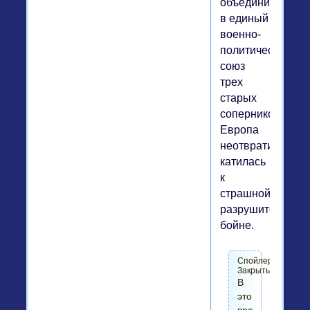
объединиться
в единый
военно-
политический
союз
трех
старых
соперников.
Европа
неотвратимо
катилась
к
страшной
разрушительной
бойне.
Спойлер|
Закрыть
В
это