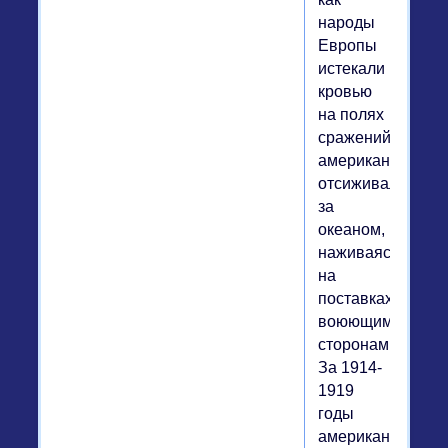
народы
Европы
истекали
кровью
на полях
сражений,
американцы
отсиживались
за
океаном,
наживаясь
на
поставках
воюющим
сторонам.
За 1914-
1919
годы
американский