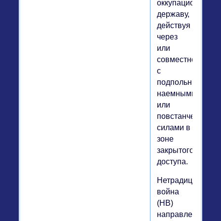
оккупационную
державу,
действуя
через
или
совместно
с
подпольными,
наемными
или
повстанческими
силами в
зоне
закрытого
доступа.
Нетрадиционная
война
(НВ)
направлена