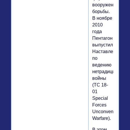
вооруженной
борьбы.
В ноябре
2010
года
Пентагон
выпустил
Наставление
по
ведению
нетрадиционной
войны
(TC 18-
01
Special
Forces
Unconventional
Warfare).
В этом