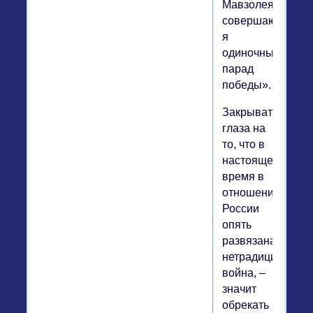
Мавзолея,
совершаю
я
одиночный
парад
победы».
Закрывать
глаза на
то, что в
настоящее
время в
отношении
России
опять
развязана
нетрадиционная
война, –
значит
обрекать