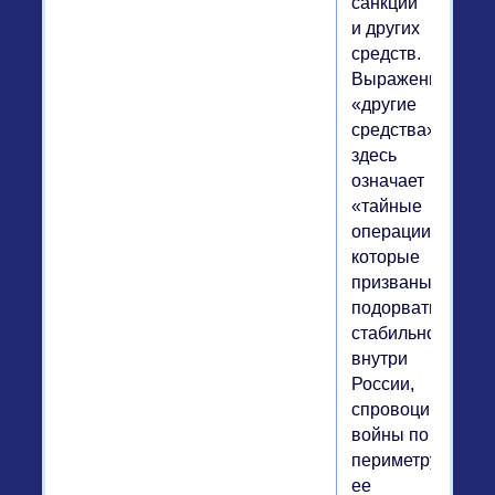
санкций
и других
средств.
Выражение
«другие
средства»
здесь
означает
«тайные
операции»,
которые
призваны
подорвать
стабильность
внутри
России,
спровоцировать
войны по
периметру
ее