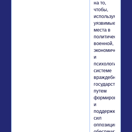
на то,
чтобы,
используя
уязвимые
места в
политической,
военной,
экономической
и
психологической
системе
враждебного
государства,
путем
формирования
и
поддержки
сил
оппозиции
обеспечить