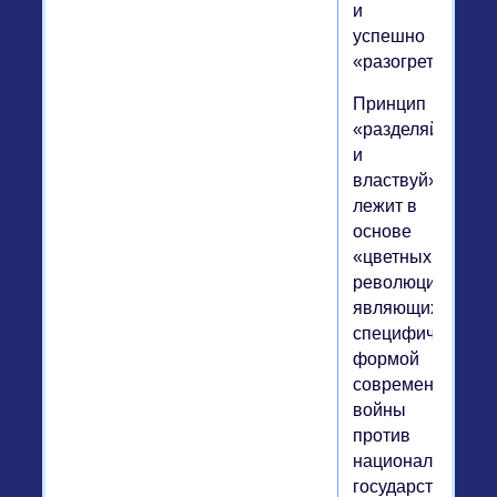
и
успешно
«разогреты».
Принцип
«разделяй
и
властвуй»
лежит в
основе
«цветных
революций»,
являющихся
специфической
формой
современной
войны
против
национальной
государственнос