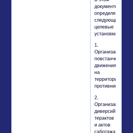
документе
определяются
следующие
целевые
установки:
1.
Организация
повстанческого
движения
на
территории
противника.
2.
Организация
диверсий,
терактов
и актов
саботажа.