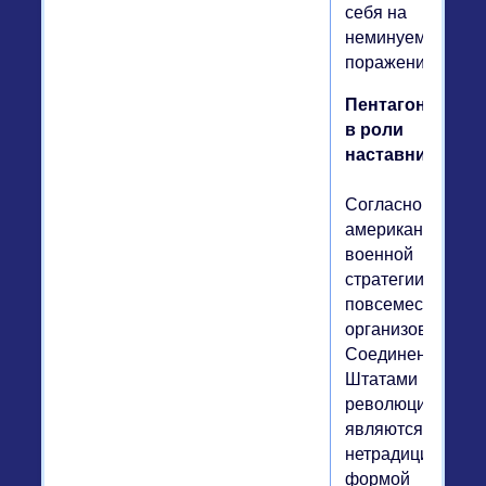
себя на
неминуемое
поражение.
Пентагон
в роли
наставника
Согласно
американской
военной
стратегии
повсеместно
организованные
Соединенными
Штатами
революции
являются
нетрадиционной
формой