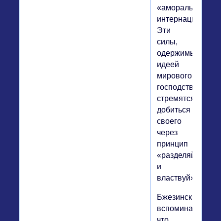
«аморальным
интернационало
Эти
силы,
одержимые
идеей
мирового
господства,
стремятся
добиться
своего
через
принцип
«разделяй
и
властвуй».
Бжезинский
вспоминал,
что