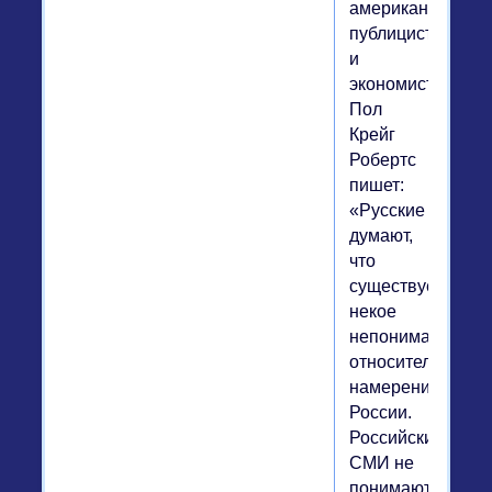
американский
публицист
и
экономист
Пол
Крейг
Робертс
пишет:
«Русские
думают,
что
существует
некое
непонимание
относительно
намерений
России.
Российские
СМИ не
понимают,