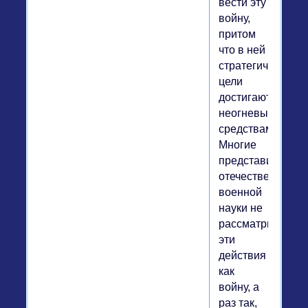
вести эту
войну,
притом
что в ней
стратегические
цели
достигаются
неогневыми
средствами?
Многие
представители
отечественной
военной
науки не
рассматривают
эти
действия
как
войну, а
раз так,