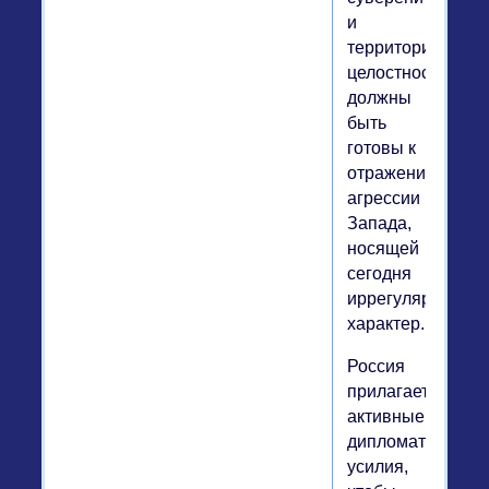
и
территориально
целостности,
должны
быть
готовы к
отражению
агрессии
Запада,
носящей
сегодня
иррегулярный
характер.
Россия
прилагает
активные
дипломатически
усилия,