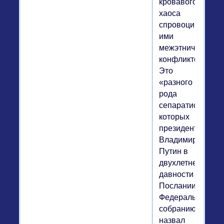
кровавого
хаоса
спровоцированн
ими
межэтнических
конфликтов.
Это
«разного
рода
сепаратисты»,
которых
президент
Владимир
Путин в
двухлетней
давности
Послании
Федеральному
собранию
назвал