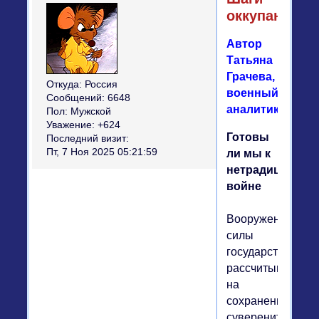
оккупанта
Автор
Татьяна
Грачева,
Откуда:
Россия
военный
Сообщений:
6648
аналитик.
Пол:
Мужской
Уважение:
+624
Готовы
Последний визит:
Пт, 7 Ноя 2025 05:21:59
ли мы к
нетрадиционно
войне
Вооруженные
силы
государства,
рассчитывающег
на
сохранение
суверенитета