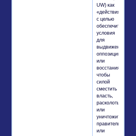
UW) как
«действия
с целью
обеспечить
условия
для
выдвижения
оппозиции
или
восстания,
чтобы
силой
сместить
власть,
расколоть
или
уничтожить
правительство
или