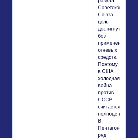
развал
Советского
Союза –
цель,
достигнутая
без
применения
огневых
средств.
Поэтому
в США
холодная
война
против
СССР
считается
полноценной.
В
Пентагоне
ряд