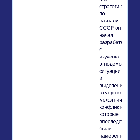
стратегию
по
развалу
СССР он
начал
разрабатывать
с
изучения
этнодемографич
ситуации
и
выделения
замороженных
межэтнических
конфликтов,
которые
впоследствии
были
намеренно