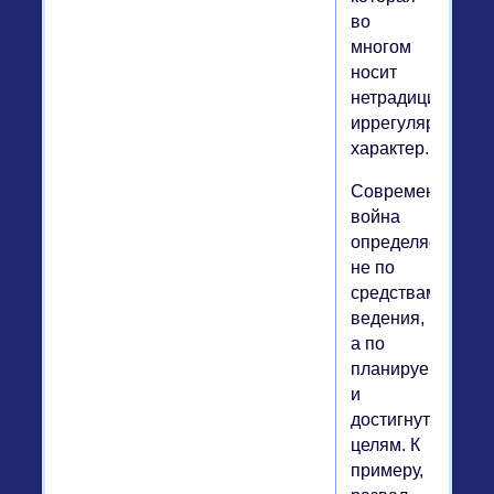
во
многом
носит
нетрадиционный
иррегулярный
характер.
Современная
война
определяется
не по
средствам
ведения,
а по
планируемым
и
достигнутым
целям. К
примеру,