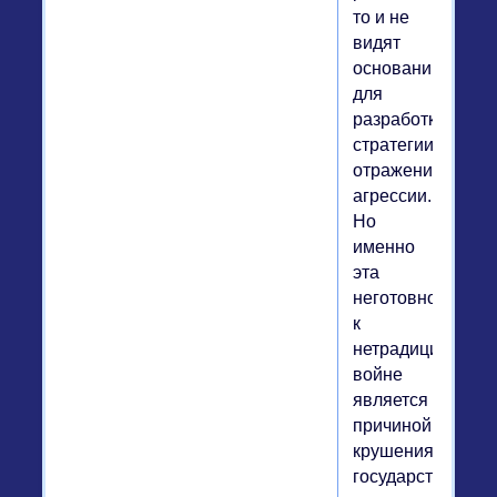
то и не
видят
оснований
для
разработки
стратегии
отражения
агрессии.
Но
именно
эта
неготовность
к
нетрадиционной
войне
является
причиной
крушения
государственнос