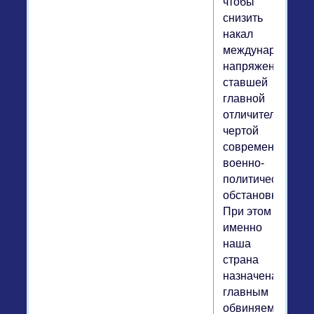
чтобы
снизить
накал
международной
напряженности,
ставшей
главной
отличительной
чертой
современной
военно-
политической
обстановки.
При этом
именно
наша
страна
назначена
главным
обвиняемым,