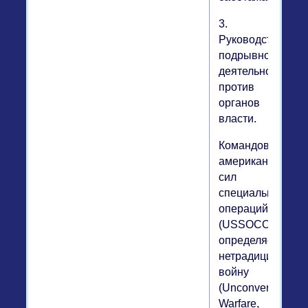
3.
Руководство
подрывной
деятельностью
против
органов
власти.
Командование
американских
сил
специальных
операций
(USSOCOM)
определяет
нетрадиционную
войну
(Unconventional
Warfare,