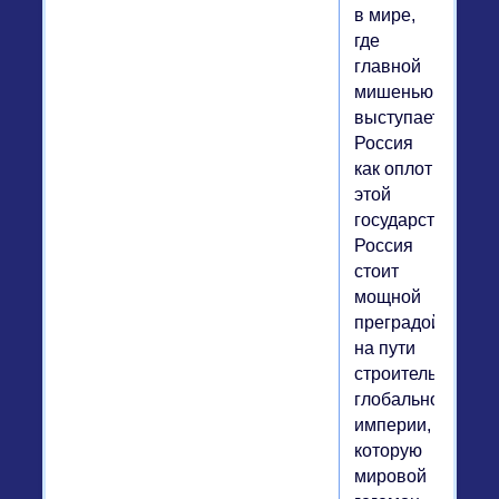
в мире,
где
главной
мишенью
выступает
Россия
как оплот
этой
государственност
Россия
стоит
мощной
преградой
на пути
строительства
глобальной
империи,
которую
мировой