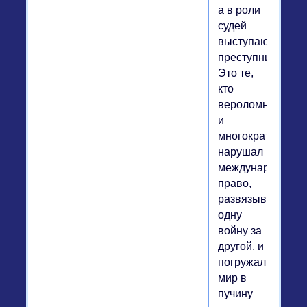
а в роли
судей
выступают
преступники.
Это те,
кто
вероломно
и
многократно
нарушал
международное
право,
развязывая
одну
войну за
другой, и
погружал
мир в
пучину