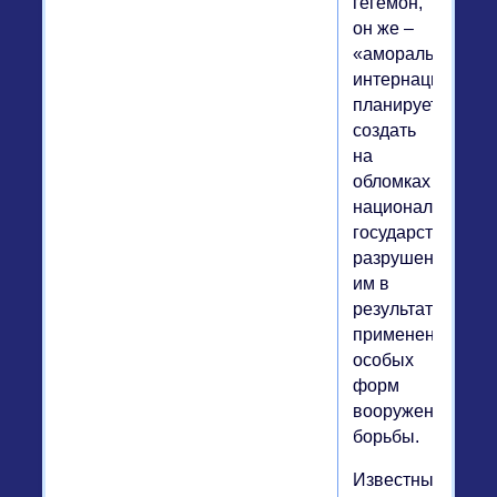
гегемон,
он же –
«аморальный
интернационал»,
планирует
создать
на
обломках
национальных
государств,
разрушенных
им в
результате
применения
особых
форм
вооруженной
борьбы.
Известный