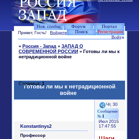
Нов. сообщ
Форум
Портал
Поиск
Регистрация
Привет, Гость!
Войдите
или
зарегистрируйтесь
.
Войти
»
Россия - Запад
»
ЗАПАД О
СОВРЕМЕННОЙ РОССИИ
»
Готовы ли мы к
нетрадиционной войне
Страница:
1
Готовы ли мы к нетрадиционной
войне
Поделиться
Чт, 30
1
Июл 2015
Konstantinys2
17:47:55
Профессор
Шаги