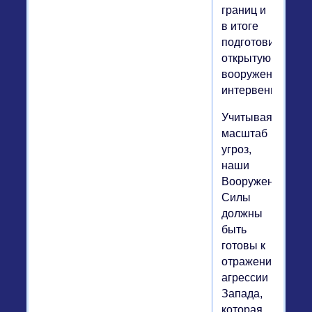
границ и
в итоге
подготовить
открытую
вооруженную
интервенцию.
Учитывая
масштаб
угроз,
наши
Вооруженные
Силы
должны
быть
готовы к
отражению
агрессии
Запада,
которая