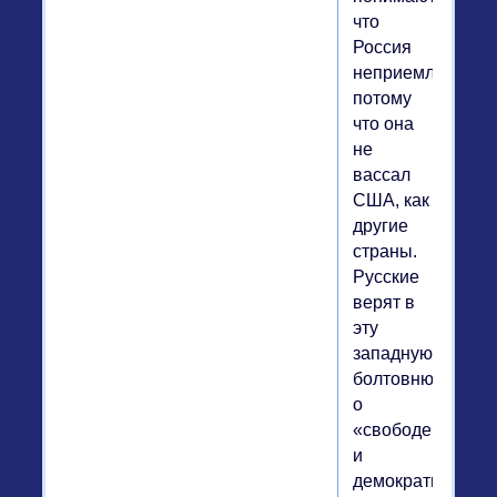
что
Россия
неприемлема,
потому
что она
не
вассал
США, как
другие
страны.
Русские
верят в
эту
западную
болтовню
о
«свободе
и
демократии»...