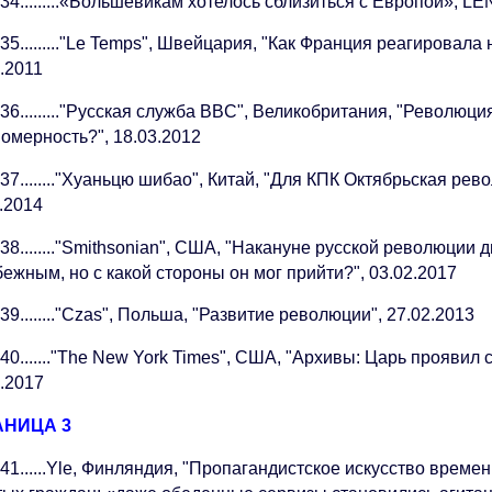
34.........«Большевикам хотелось сблизиться с Европой», L
35........."Le Temps", Швейцария, "Как Франция реагировал
.2011
36........."Русская служба BBC", Великобритания, "Револю
омерность?", 18.03.2012
37........"Хуаньцю шибао", Китай, "Для КПК Октябрьская ре
.2014
38........"Smithsonian", США, "Накануне русской революции
ежным, но с какой стороны он мог прийти?", 03.02.2017
39........"Czas", Польша, "Развитие революции", 27.02.2013
40......."The New York Times", США, "Архивы: Царь прояви
3.2017
АНИЦА 3
41......Yle, Финляндия, "Пропагандистское искусство време