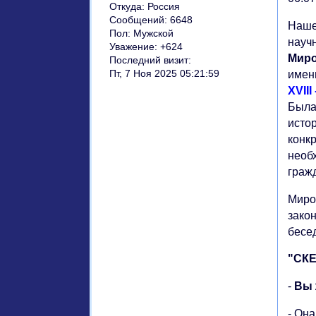
Откуда:
Россия
Сообщений:
6648
Наше
Пол:
Мужской
науч
Уважение:
+624
Мир
Последний визит:
Пт, 7 Ноя 2025 05:21:59
имен
XVIII
Была
истор
конк
необ
гражд
Миро
закон
бесе
"СК
-
Вы 
- Он