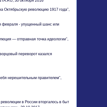
ENTA.RU, 30 октября 2016
а на Октябрьскую революцию 1917 года",
ция февраля - упущенный шанс или
волюция — отправная точка идеологии",
 дворцовый переворот казался
л себя нерешительным правителем",
н революции в России вторгалось в быт