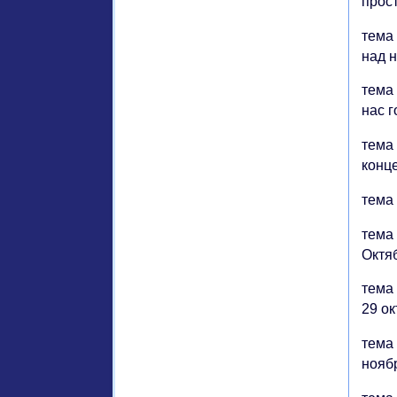
прос
тема
над 
тема
нас г
тема
конце
тема 
тема 
Октяб
тема
29 о
тема 
нояб