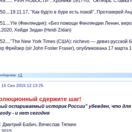
49......"РИА НОВОСТИ", Хроники 1917-го, "Октябрь. Ставка 
50....19.11.17, "Как будто в буре есть покой", Протоиерей А
 51....Yle (Финляндия): «Без помощи Финляндии Ленин, вер
.2020, Хейди Зидан (Heidi Zidan)
52...."The New York Times (США): nichevo — девиз русской б
р Фрейзер (sir John Foster Fraser), опубликована 17 марта 
+1
литься
, 15 Сен 2015 12:13:25
олюционный сдержите шаг!
ый оспариваемый историк России" убежден, что для
 году - и нет сегодня
т: Дмитрий Бабич, Вячеслав Тяпкин
7.2015