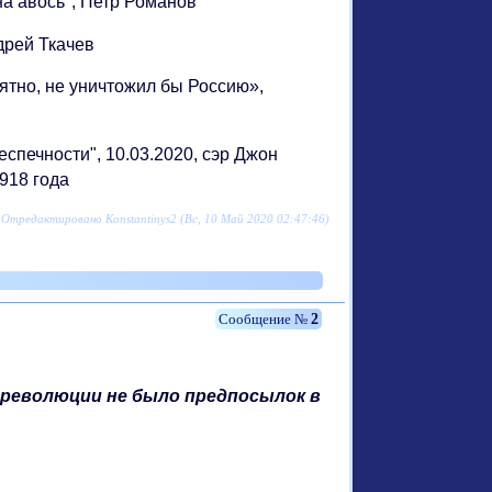
на авось", Петр Романов
ндрей Ткачев
оятно, не уничтожил бы Россию»,
еспечности", 10.03.2020, сэр Джон
1918 года
Отредактировано Konstantinys2 (Вс, 10 Май 2020 02:47:46)
2
 революции не было предпосылок в