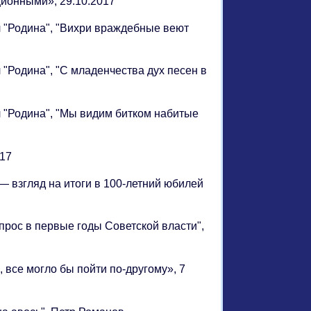
ционными», 29.10.2017
л "Родина", "Вихри враждебные веют
 "Родина", "С младенчества дух песен в
л "Родина", "Мы видим битком набитые
017
 — взгляд на итоги в 100-летний юбилей
ос в первые годы Советской власти",
 все могло бы пойти по-другому», 7