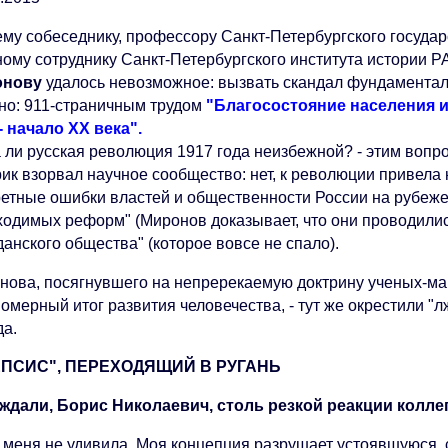
му собеседнику, профессору Санкт-Петербургского государ
ному сотруднику Санкт-Петербургского института истории Р
онову
удалось невозможное: вызвать скандал фундамента
но: 911-страничным трудом
"Благосостояние населения и
 - начало XX века".
 ли русская революция 1917 года неизбежной? - этим вопро
ик взорвал научное сообщество: нет, к революции привела 
ретные ошибки властей и общественности России на рубеже 
ходимых реформ" (Миронов доказывает, что они проводились 
анского общества" (которое вовсе не спало).
нова, посягнувшего на непререкаемую доктрину ученых-мар
омерный итог развития человечества, - тут же окрестили "
да.
ЕПСИС", ПЕРЕХОДЯЩИЙ В РУГАНЬ
ждали, Борис Николаевич, столь резкой реакции колле
а меня не удивила. Моя концепция разрушает устоявшуюся, 