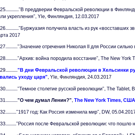
25..........."В преддверии Февральской революции в Финлян
ли укрепления", Yle, Финляндия, 12.03.2017
26..........."Буржуазия получила власть из рук «восставших 
арта 2017
27.........."Значение отречения Николая II для России силь
28.........."Архив: война породила восстание", The New York
9..........
"В дни Февральской революции в Хельсинки ру
вались уходу царя"
, Yle, Финляндия, 24.03.2017
30.........."Темное столетие русской революции", The Tablet,
1..........
"О чем думал Ленин?"
,
The New York Times, США
32........."1917 год: Как Россия изменила мир", DW, 05.04.201
33........."Россия после Февральской революции: что пошло н