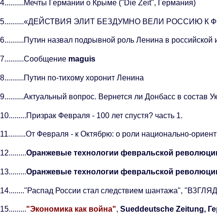
4..........Мечты Германии о Крыме ("Die Zeit", Германия)
 5..........«ДЕЙСТВИЯ ЭЛИТ БЕЗДУМНО ВЕЛИ РОССИЮ 
6..........Путин назвал подрывной роль Ленина в российской
7..........Сообщение
maguis
8..........Путин по-тихому хоронит Ленина
9..........Актуальный вопрос. Вернется ли Донбасс в состав 
10.........Призрак Февраля - 100 лет спустя? часть 1.
11.........От Февраля - к Октябрю: о роли национально-орие
2.........
Оранжевые технологии февральской революции
3.........
Оранжевые технологии февральской революции
14........"Распад России стал следствием шантажа", "ВЗГЛЯД"
5.........
"Экономика как война"
,
Sueddeutsche Zeitung, Г