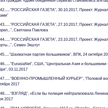
тых граждан: «даже обеденные сервизы становились агита
 42......"РОССИЙСКАЯ ГАЗЕТА", 30.10.2017, Проект: Журна
нами"
 43......"РОССИЙСКАЯ ГАЗЕТА", 27.10.2017, Проект: Журнал
орел...", Светлана Павлова
 44......"РОССИЙСКАЯ ГАЗЕТА", 23.10.2017, Проект: Журна
рты...", Семен Экштут
45....."Шахматная партия большевиков", ВПК, 24 октября 2
46......"EurasiaNet", США, "Центральная Азия и большевики
ря", 03.11.2017
 47......"ВОЕННО-ПРОМЫШЛЕННЫЙ КУРЬЕР", "Половой вопр
ктября 2017
48......"ВЗГЛЯД", «Если бы полиция нейтрализовала Ленина,
ря 2017