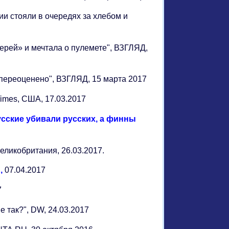
дии стояли в очередях за хлебом и
зверей» и мечтала о пулемете", ВЗГЛЯД,
но переоценено", ВЗГЛЯД, 15 марта 2017
 Times, США, 17.03.2017
сские убивали русских, а финны
 Великобритания, 26.03.2017.
,
07.04.2017
7
е так?", DW, 24.03.2017