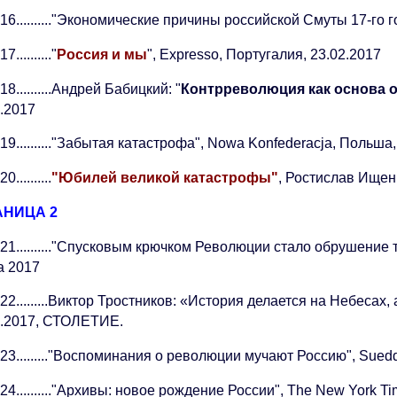
16.........."Экономические причины российской Смуты 17-го 
7.........."
Россия и мы
", Expresso, Португалия, 23.02.2017
18..........Андрей Бабицкий: "
Контрреволюция как основа 
2.2017
19.........."Забытая катастрофа", Nowa Konfederacja, Польша
0..........
"Юбилей великой катастрофы"
, Ростислав Ищен
АНИЦА 2
21.........."Спусковым крючком Революции стало обрушение
а 2017
22.........Виктор Тростников: «История делается на Небесах,
3.2017, СТОЛЕТИЕ.
23........."Воспоминания о революции мучают Россию", Sued
24.........."Архивы: новое рождение России", The New York T