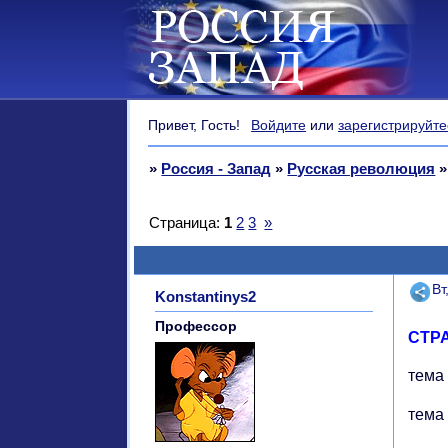
Привет, Гость!
Войдите
или
зарегистрируйте
»
Россия - Запад
»
Русская революция
Страница:
1
2
3
»
Поде
Вт
Konstantinys2
Профессор
СТР
тема 
тема 