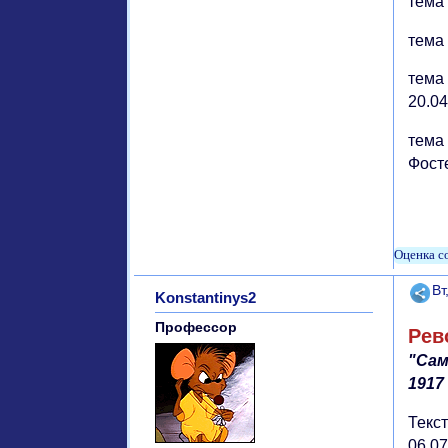
тема 
тема 
тема
20.04
тема 
Фосте
Поде
Вт
Konstantinys2
Профессор
Рев
"Сам
1917
Текс
06.0