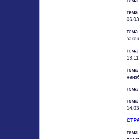
тема 
тема 
06.03
тема 
закон
тема 
13.11
тема 
неизб
тема 
тема 
14.0
СТР
тема 