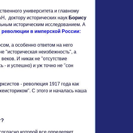
ственного университета и главному
АН, доктору исторических наук
Борису
льным историческим исследованием. А
 революции в имперской России:
сом, а особенно ответом на него
не "историческая неизбежность", а
веков. И никак не "отсутствие
- и успешно) и уж точно не "сон
ксистов - революция 1917 года как
лжеисториком". С этого и началась наша
г?
согласно которой все определяет