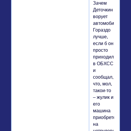
Зачем
Деточкин
ворует
автомобили?
Гораздо
лучше,
если б он
просто
приходил
в ОБХСС
и
сообщал,
что, мол,
такои-то
– жулик и
его
машина
приобретена
на
нетрудовые