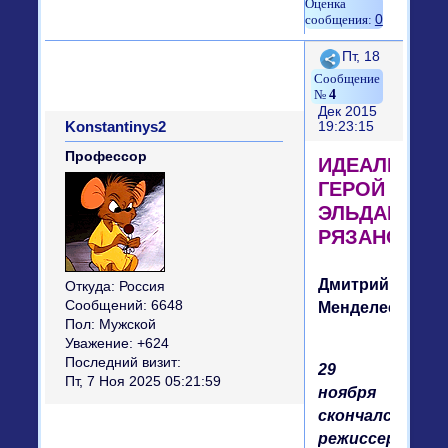
0
Поделиться
Пт, 18
4
Дек 2015
Konstantinys2
19:23:15
Профессор
ИДЕАЛЬНЫ
ГЕРОЙ
ЭЛЬДАРА
РЯЗАНОВА
Дмитрий
Откуда:
Россия
Сообщений:
6648
Менделеев
Пол:
Мужской
Уважение:
+624
Последний визит:
29
Пт, 7 Ноя 2025 05:21:59
ноября
скончался
режиссер