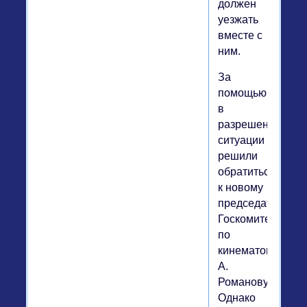
должен
уезжать
вместе с
ним.
За
помощью
в
разрешении
ситуации
решили
обратиться
к новому
председателю
Госкомитета
по
кинематографии
А.
Романову.
Однако