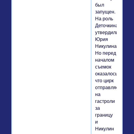
был
запущен.
На роль
Деточкина
утвердили
Юрия
Никулина.
Но перед
началом
съемок
оказалось,
что цирк
отправляется
на
гастроли
за
границу
и
Никулин