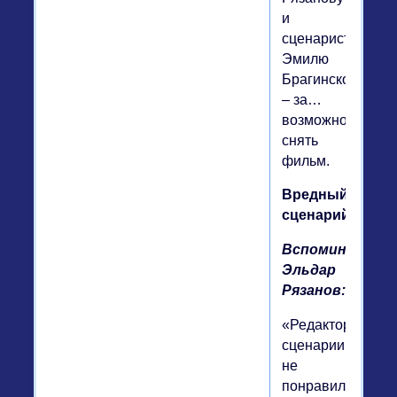
и
сценаристу
Эмилю
Брагинскому
– за…
возможность
снять
фильм.
Вредный
сценарий
Вспоминает
Эльдар
Рязанов:
«Редакторам
сценарии
не
понравился.