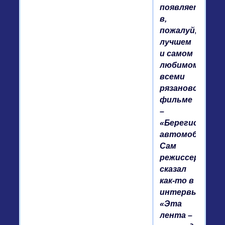
появляется
в,
пожалуй,
лучшем
и самом
любимом
всеми
рязановском
фильме
–
«Берегись
автомобиля».
Сам
режиссер
сказал
как-то в
интервью:
«Эта
лента –