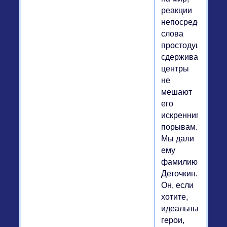
реакции
непосредственны
слова
простодушны,
сдерживающие
центры
не
мешают
его
искренним
порывам.
Мы дали
ему
фамилию
Деточкин.
Он, если
хотите,
идеальный
герои,