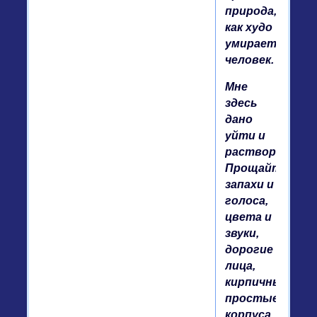
природа,
как худо
умирает
человек.
Мне
здесь
дано
уйти и
раствориться..
Прощайте,
запахи и
голоса,
цвета и
звуки,
дорогие
лица,
кирпичные
простые
корпуса...