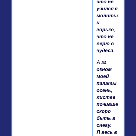
что не
учился я
молиться,
и
горько,
что не
верю в
чудеса.
А за
окном
моей
палаты
осень,
листве
почившей
скоро
быть в
снегу.
Я весь в