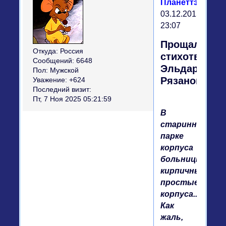
Планеттэр"
03.12.2015
23:07
Прощальное
Откуда:
Россия
стихотворен
Сообщений:
6648
Эльдара
Пол:
Мужской
Рязанова
Уважение:
+624
Последний визит:
Пт, 7 Ноя 2025 05:21:59
В
старинном
парке
корпуса
больницы,
кирпичные
простые
корпуса...
Как
жаль,