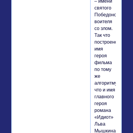
– имени
святого
Победоносца,
воителя
со злом.
Так что
построено
имя
героя
фильма
по тому
же
алгоритму,
что и имя
главного
героя
романа
«Идиот»
Льва
Мышкина.