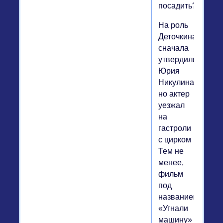
посадить?»
На роль
Деточкина
сначала
утвердили
Юрия
Никулина,
но актер
уезжал
на
гастроли
с цирком
Тем не
менее,
фильм
под
названием
«Угнали
машину»