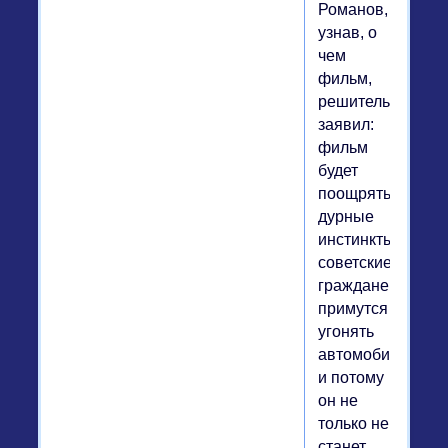
Романов,
узнав, о
чем
фильм,
решительно
заявил:
фильм
будет
поощрять
дурные
инстинкты:
советские
граждане
примутся
угонять
автомобили,
и потому
он не
только не
станет