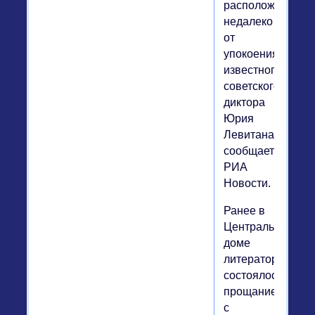
расположена
недалеко
от
упокоения
известного
советского
диктора
Юрия
Левитана,
сообщает
РИА
Новости.
Ранее в
Центральном
доме
литераторов
состоялось
прощание
с