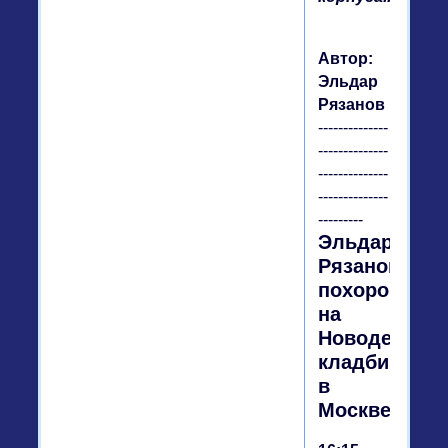
Автор:
Эльдар
Рязанов
--------------
--------------
--------------
--------------
---------
Эльдара
Рязанова
похоронили
на
Новодевичь
кладбище
в
Москве