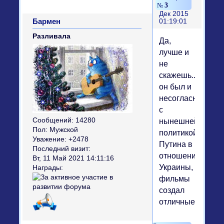
3
Дек 2015
Бармен
01:19:01
Разливала
Да,
лучше и
не
скажешь...хоть
он был и
несогласный
с
Сообщений:
14280
нынешней
Пол:
Мужской
политикой
Уважение:
+2478
Путина в
Последний визит:
отношении
Вт, 11 Май 2021 14:11:16
Украины,
Награды:
фильмы
создал
отличные...