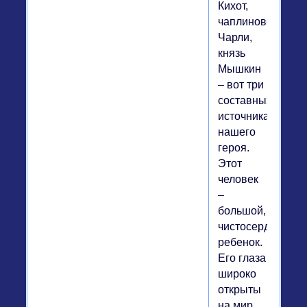
Кихот,
чаплиновскии
Чарли,
князь
Мышкин
– вот три
составных
источника
нашего
героя.
Этот
человек
–
большой,
чистосердечный
ребенок.
Его глаза
широко
открыты
на мир,