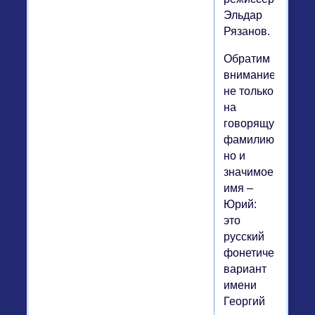
Эльдар
Рязанов.
Обратим
внимание
не только
на
говорящую
фамилию,
но и
значимое
имя –
Юрий:
это
русский
фонетический
вариант
имени
Георгий