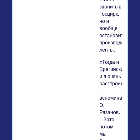
звонить в
Госцирк,
но и
вообще
остановит
производство
ленты.
«Тогда и
Брагинский,
и я очень
расстроились,
–
вспоминал
Э.
Рязанов.
– Зато
потом
мы