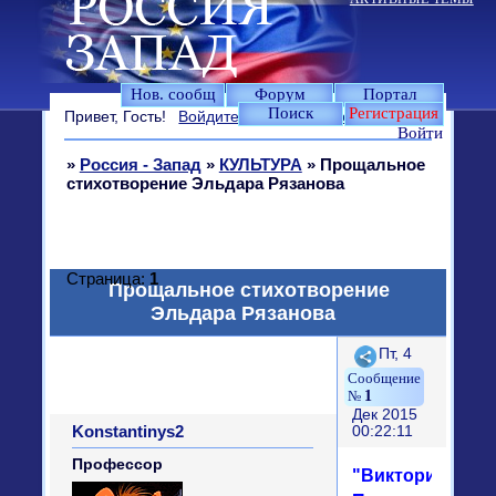
Нов. сообщ
Форум
Портал
Поиск
Регистрация
Привет, Гость!
Войдите
или
зарегистрируйтесь
.
Войти
»
Россия - Запад
»
КУЛЬТУРА
»
Прощальное
стихотворение Эльдара Рязанова
Страница:
1
Прощальное стихотворение
Эльдара Рязанова
Поделиться
Пт, 4
1
Дек 2015
Konstantinys2
00:22:11
Профессор
"Виктория