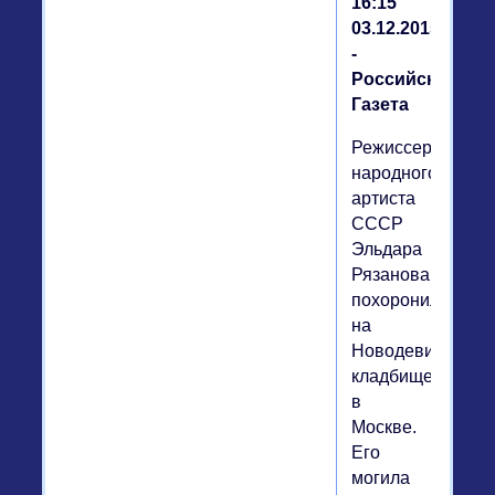
16:15
03.12.2015
-
Российская
Газета
Режиссера,
народного
артиста
СССР
Эльдара
Рязанова
похоронили
на
Новодевичьем
кладбище
в
Москве.
Его
могила