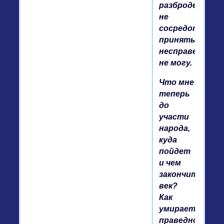
разброде,
не
сосредоточен,
принять
несправедливо
не могу.
Что мне
теперь
до
участи
народа,
куда
пойдет
и чем
закончит
век?
Как
умирает
праведно