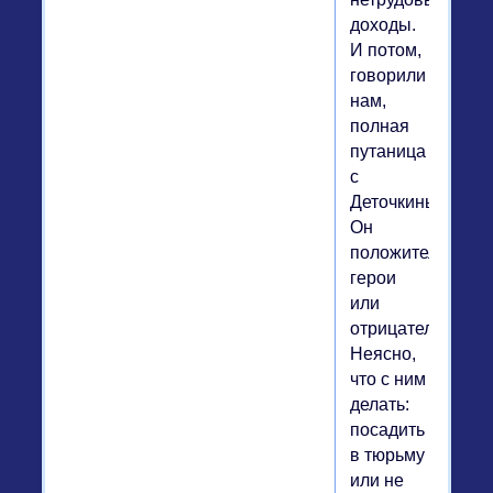
доходы.
И потом,
говорили
нам,
полная
путаница
с
Деточкиным.
Он
положительный
герои
или
отрицательный?
Неясно,
что с ним
делать:
посадить
в тюрьму
или не