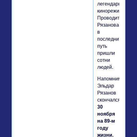
легендарным
кинорежиссером
Проводить
Рязанова
в
последний
путь
пришли
сотни
людей.
Напомним,
Эльдар
Рязанов
скончался
30
ноября
на 89-м
году
жизни.