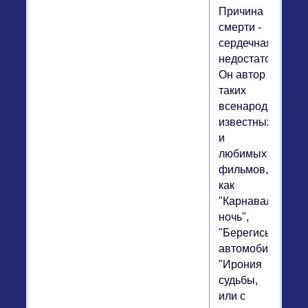
Причина
смерти -
сердечная
недостаточность.
Он автор
таких
всенародно
известных
и
любимых
фильмов,
как
"Карнавальная
ночь",
"Берегись
автомобиля",
"Ирония
судьбы,
или с