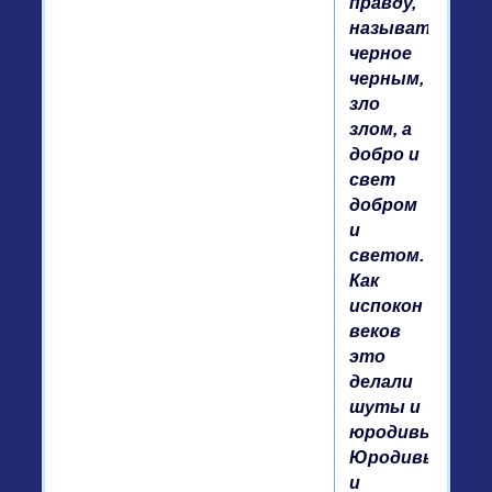
правду,
называть
черное
черным,
зло
злом, а
добро и
свет
добром
и
светом.
Как
испокон
веков
это
делали
шуты и
юродивые.
Юродивый
и