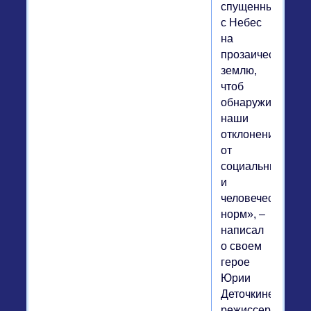
спущенный
с Небес
на
прозаическую
землю,
чтоб
обнаружить
наши
отклонения
от
социальных
и
человеческих
норм», –
написал
о своем
герое
Юрии
Деточкине
режиссер