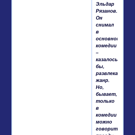
Эльдар
Рязанов.
Он
снимал
в
основном
комедии
–
казалось
бы,
развлекатель
жанр.
Но,
бывает,
только
в
комедии
можно
говорить