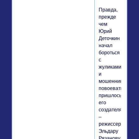
Правда,
прежде
чем
Юрий
Деточкин
начал
бороться
с
жуликами
и
мошенниками,
повоевать
пришлось
его
создателям
–
режиссеру
Эльдару
Рязанову