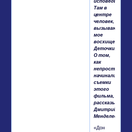
исповедь.
Там в
центре
человек,
вызывающий
мое
восхищение:
Деточкин».
О том,
как
непросто
начинались
съемки
этого
фильма,
рассказывает
Дмитрий
Менделеев.
«Дон