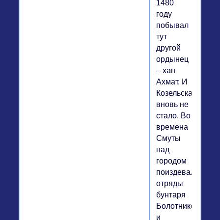
1480
году
побывал
тут
другой
ордынец
– хан
Ахмат. И
Козельска
вновь не
стало. Во
времена
Смуты
над
городом
поиздевались
отряды
бунтаря
Болотникова
и