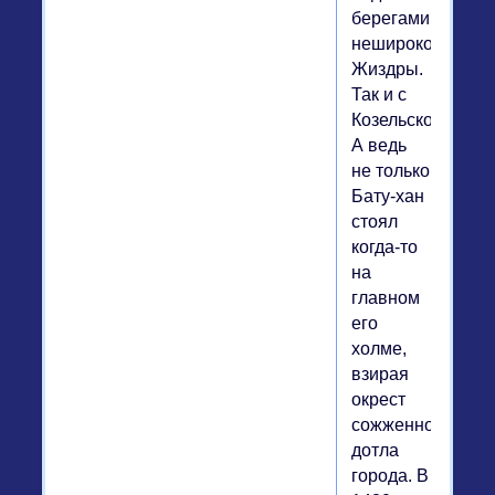
берегами
неширокой
Жиздры.
Так и с
Козельском.
А ведь
не только
Бату-хан
стоял
когда-то
на
главном
его
холме,
взирая
окрест
сожженного
дотла
города. В