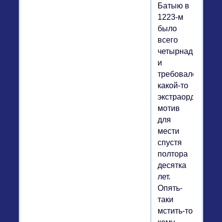
Батыю в
1223-м
было
всего
четырнадцать,
и
требовался
какой-то
экстраординарн
мотив
для
мести
спустя
полтора
десятка
лет.
Опять-
таки
мстить-то