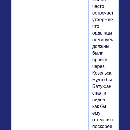
часто
встречается
утверждение,
что
ордынцы
неминуемо
должны
были
пройти
через
Козельск.
Будто бы
Бату-хан
спал и
видел,
как бы
ему
отомстить
поскорее