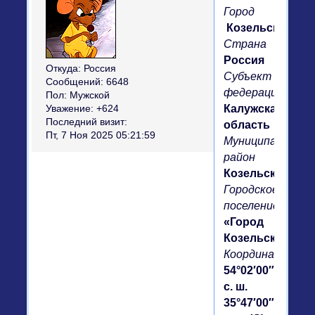
Город
Козельск
Страна
Россия
Откуда:
Россия
Субъект
Сообщений:
6648
федерации
Пол:
Мужской
Калужская
Уважение:
+624
Последний визит:
область
Пт, 7 Ноя 2025 05:21:59
Муниципальный
район
Козельский
Городское
поселение
«Город
Козельск»
Координаты
54°02′00″
с. ш.
35°47′00″