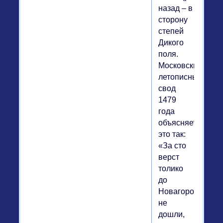
назад – в
сторону
степей
Дикого
поля.
Московский
летописный
свод
1479
года
объясняет
это так:
«За сто
верст
толико
до
Новагорода
не
дошли,