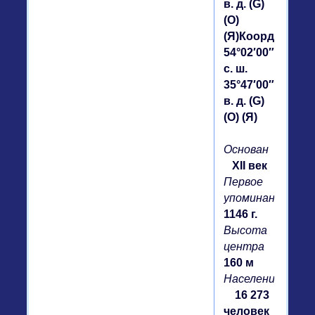
в. д. (G)
(O)
(Я)Координаты:
54°02′00″
с. ш.
35°47′00″
в. д. (G)
(O) (Я)
Основан
XII век
Первое
упоминание
1146 г.
Высота
центра
160 м
Население
16 273
человек