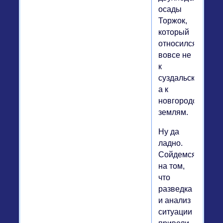
осады
Торжок,
который
относился
вовсе не
к
суздальским,
а к
новгородским
землям.
Ну да
ладно.
Сойдемся
на том,
что
разведка
и анализ
ситуации