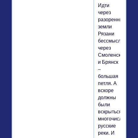
Идти
через
разоренные
земли
Рязани
бессмысленно,
через
Смоленск
и Брянск
–
большая
петля. А
вскоре
должны
были
вскрыться
многочисленные
русские
реки. И