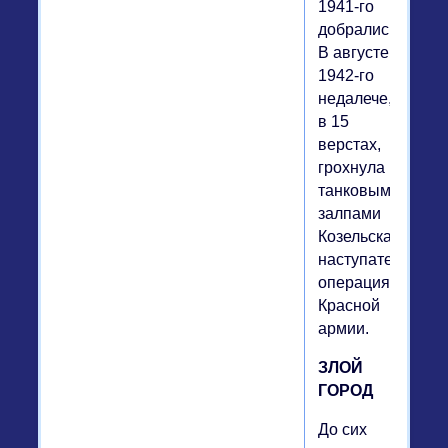
1941-го
добрались.
В августе
1942-го
недалече,
в 15
верстах,
грохнула
танковыми
залпами
Козельская
наступательная
операция
Красной
армии.
ЗЛОЙ
ГОРОД
До сих