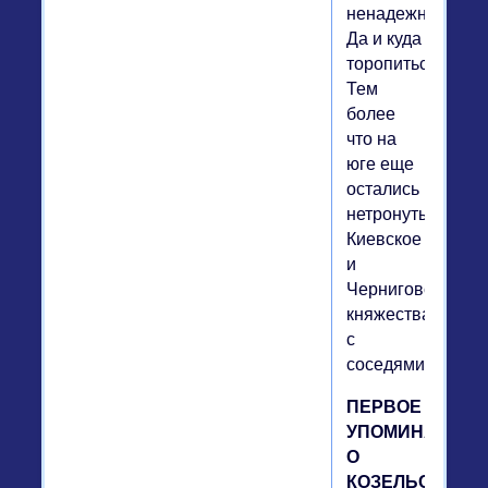
ненадежное.
Да и куда
торопиться?
Тем
более
что на
юге еще
остались
нетронутыми
Киевское
и
Черниговское
княжества
с
соседями.
ПЕРВОЕ
УПОМИНАНИЕ
О
КОЗЕЛЬСКЕ