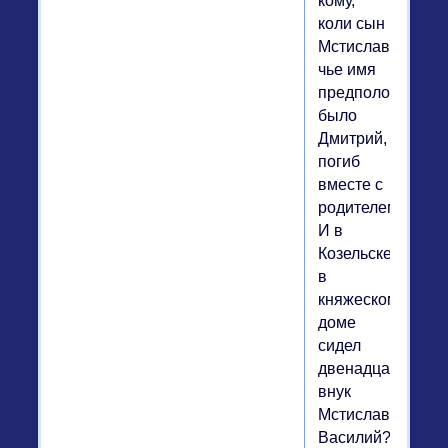
кому,
коли сын
Мстислава,
чье имя
предположитель
было
Дмитрий,
погиб
вместе с
родителем?
И в
Козельске
в
княжеском
доме
сидел
двенадцатилетн
внук
Мстислава
Василий?