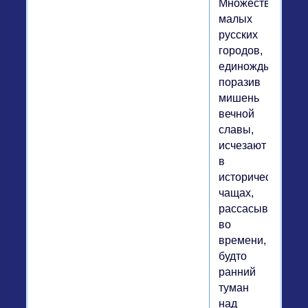
Множество
малых
русских
городов,
единожды
поразив
мишень
вечной
славы,
исчезают
в
исторических
чащах,
рассасываются
во
времени,
будто
ранний
туман
над