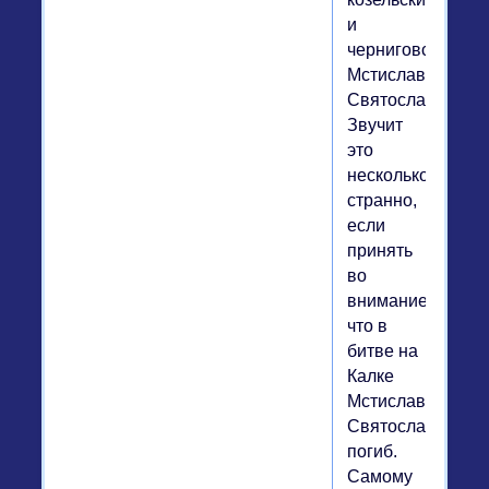
и
черниговский
Мстислав
Святославич.
Звучит
это
несколько
странно,
если
принять
во
внимание,
что в
битве на
Калке
Мстислав
Святославич
погиб.
Самому