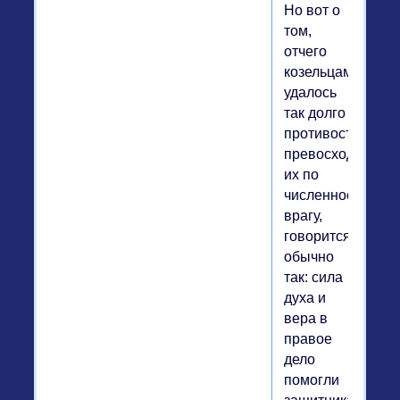
Но вот о
том,
отчего
козельцам
удалось
так долго
противостоять
превосходящему
их по
численности
врагу,
говорится
обычно
так: сила
духа и
вера в
правое
дело
помогли