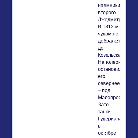
наемники
второго
Лжедмитрия.
В 1812-м
чудом не
добрался
до
Козельска
Наполеон,
остановили
его
севернее
– под
Малоярославцем
Зато
танки
Гудериана
в
октябре