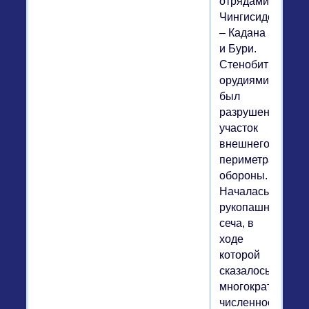
отрядами
Чингисидов
– Кадана
и Бури.
Стенобитными
орудиями
был
разрушен
участок
внешнего
периметра
обороны.
Началась
рукопашная
сеча, в
ходе
которой
сказалось
многократное
численное