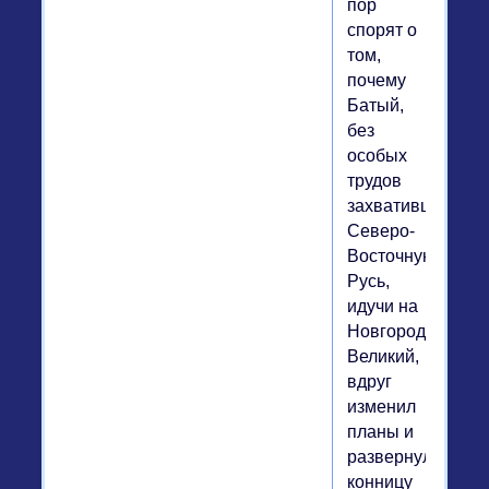
пор
спорят о
том,
почему
Батый,
без
особых
трудов
захвативший
Северо-
Восточную
Русь,
идучи на
Новгород
Великий,
вдруг
изменил
планы и
развернул
конницу