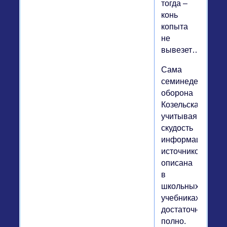
тогда –
конь
копыта
не
вывезет…
Сама
семинедельная
оборона
Козельска,
учитывая
скудость
информации
источников,
описана
в
школьных
учебниках
достаточно
полно.