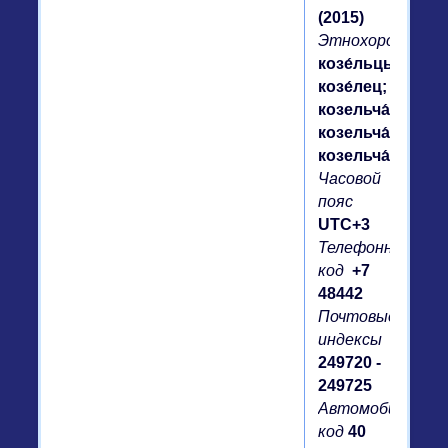
(2015)
Этнохороним
козе́льцы,
козе́лец;
козельча́не,
козельча́нин,
козельча́нка
Часовой
пояс
UTC+3
Телефонный
код
+7
48442
Почтовые
индексы
249720 -
249725
Автомобильный
код
40