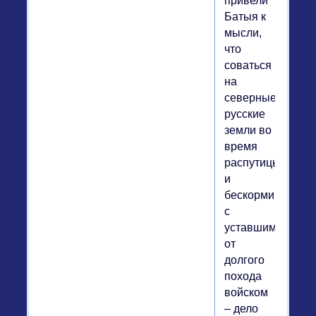
привели
Батыя к
мысли,
что
соваться
на
северные
русские
земли во
время
распутицы
и
бескормицы,
с
уставшим
от
долгого
похода
войском
– дело