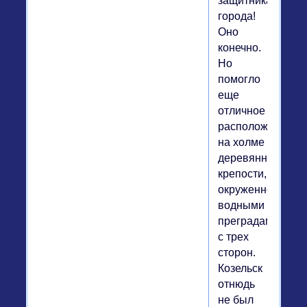
защитникам
города!
Оно
конечно.
Но
помогло
еще
отличное
расположение
на холме
деревянной
крепости,
окруженной
водными
преградами
с трех
сторон.
Козельск
отнюдь
не был