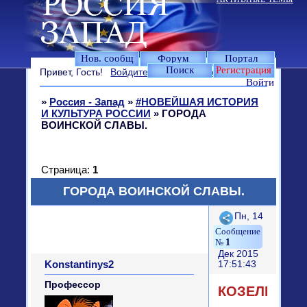
Нов. сообщ
Форум
Портал
Поиск
Регистрация
Привет, Гость!
Войдите
или
зарегистрируйтесь
.
Войти
»
Россия - Запад
»
#НОВЕЙШАЯ ИСТОРИЯ
И КУЛЬТУРА РОССИИ
»
ГОРОДА
ВОИНСКОЙ СЛАВЫ.
Страница:
1
ГОРОДА ВОИНСКОЙ СЛАВЫ.
Поделиться
Пн, 14
1
Дек 2015
Konstantinys2
17:51:43
Профессор
КОЗЕЛЬСК.