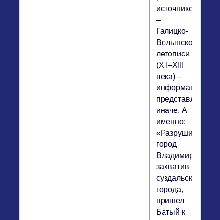
источнике
–
Галицко-
Волынской
летописи
(XII–XIII
века) –
информация
представлена
иначе. А
именно:
«Разрушив
город
Владимир,
захватив
суздальские
города,
пришел
Батый к