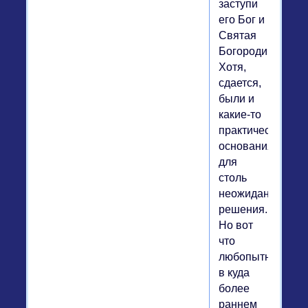
заступи
его Бог и
Святая
Богородица».
Хотя,
сдается,
были и
какие-то
практические
основания
для
столь
неожиданного
решения.
Но вот
что
любопытно:
в куда
более
раннем