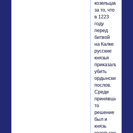
козельцам
за то, что
в 1223
году
перед
битвой
на Калке
русские
князья
приказали
убить
ордынских
послов.
Среди
принявших
то
решение
был и
князь
козельский