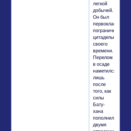
легкой
добычей.
Он был
первоклассной
пограничной
цитаделью
своего
времени.
Перелом
в осаде
наметился
лишь
после
того, как
силы
Бату-
хана
пополнились
двумя