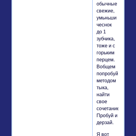
обычные
свежие,
умьньши
чеснок
до 1
зубчика,
тоже и с
горьким
перцем.
Вобщем
попробуй
методом
тыка,
найти
свое
сочетание.
Пробуй и
дерзай.
Я вот