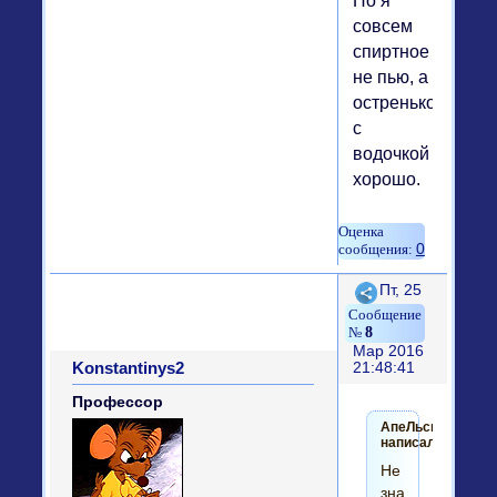
Но я
совсем
спиртное
не пью, а
остренькое
с
водочкой
хорошо.
0
Поделиться
Пт, 25
8
Мар 2016
Konstantinys2
21:48:41
Профессор
АпеЛьсинка
написал(а):
Не
знаю,