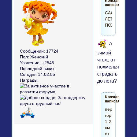
Konstantinys2
написал(а):
САЛАТ
ЛЕТНИЙ
ПОХМЕЛЬНЫЙ
а
Сообщений:
17724
зимой
Пол:
Женский
чтож, от
Уважение:
+2545
похмелья
Последний визит:
страдать
Сегодня 14:02:55
Награды:
до лета?
Konstantinys2
написал(а):
перец
горький
1-2
см
от