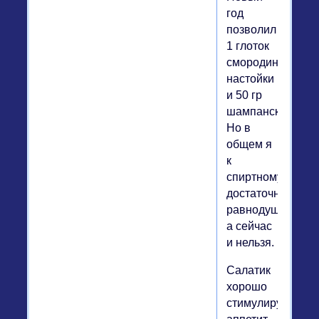
год
позволил
1 глоток
смородиновой
настойки
и 50 гр
шампанского.
Но в
общем я
к
спиртному
достаточно
равнодушен,
а сейчас
и нельзя.
Салатик
хорошо
стимулирует