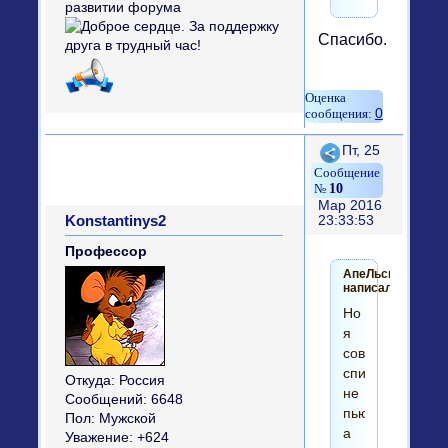
Спасибо.
0
Поделиться
Пт, 25
10
Мар 2016
Konstantinys2
23:33:53
Профессор
АпеЛьсинка
написал(а):
Но
я
совсем
спиртное
Откуда:
Россия
не
Сообщений:
6648
пью,
Пол:
Мужской
а
Уважение:
+624