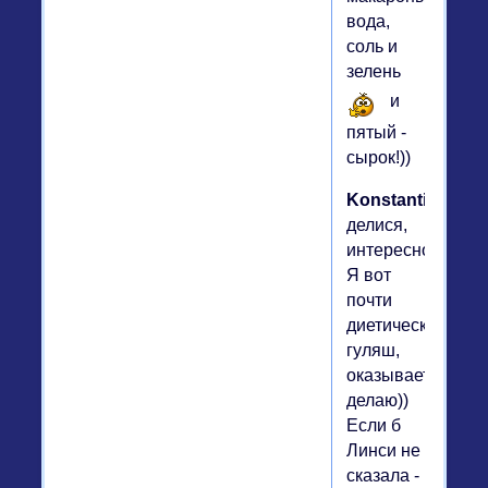
вода,
соль и
зелень
и
пятый -
сырок!))
Konstantinys2
,
делися,
интересно.
Я вот
почти
диетический
гуляш,
оказывается
делаю))
Если б
Линси не
сказала -