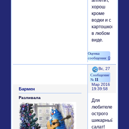
аппетит,
хорош
кроме
водки и с
картошкой
в любом
виде.
0
Поделиться
Вс, 27
11
Мар 2016
Бармен
19:39:58
Разливала
Для
любителей
острого
шикарный
салат!