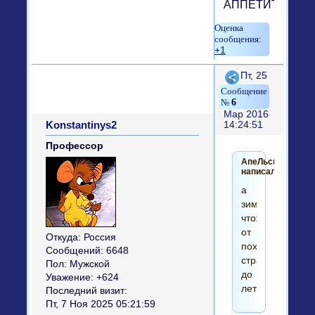
АППЕТИТА!
+1
Поделиться
Пт, 25
6
Мар 2016
Konstantinys2
14:24:51
Профессор
АпеЛьсинка
написал(а):
а
зимой
чтож,
от
Откуда:
Россия
похмелья
Сообщений:
6648
страдать
Пол:
Мужской
до
Уважение:
+624
лета?
Последний визит:
Пт, 7 Ноя 2025 05:21:59