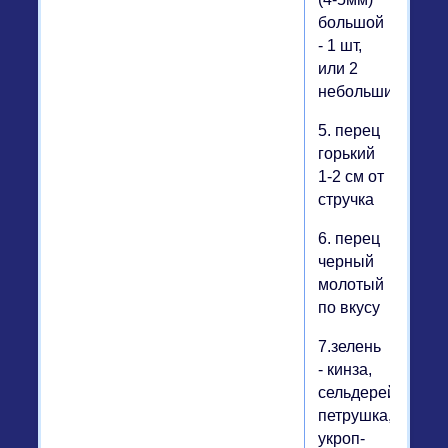
большой
- 1 шт,
или 2
небольших
5. перец
горький
1-2 см от
стручка
6. перец
черный
молотый
по вкусу
7.зелень
- кинза,
сельдерей,
петрушка,
укроп-