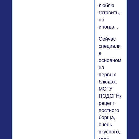
люблю
готовить,
но
иногда...
Сейчас
специализируюс
в
основном
на
первых
блюдах.
МОГУ
ПОДОГНАТЬ
рецепт
постного
борща,
очень
вкусного,
могу