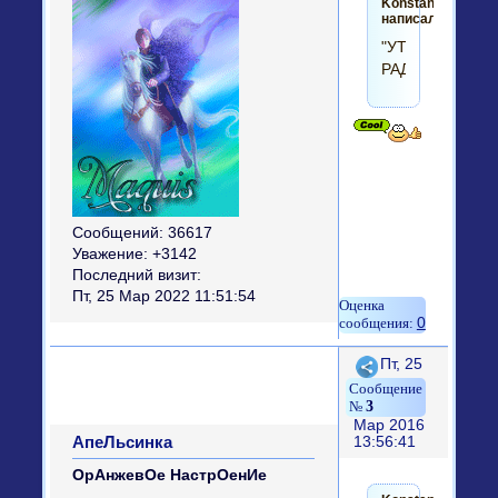
Konstantinys2
написал(а):
"УТРЕННЯЯ
РАДОСТЬ"
Сообщений:
36617
Уважение:
+3142
Последний визит:
Пт, 25 Мар 2022 11:51:54
0
Поделиться
Пт, 25
3
Мар 2016
АпеЛьсинка
13:56:41
ОрАнжевОе НастрОенИе