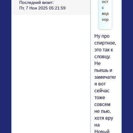
остренькое
Последний визит:
с
Пт, 7 Ноя 2025 05:21:59
водочкой
хорошо.
Ну про
спиртное,
это так к
словцу.
Не
пьешь и
замечательно,
я вот
сейчас
тоже
совсем
не пью,
хотя вру
на
Новый