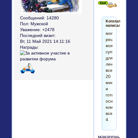
Сообщений:
14280
Konstantinys2
Пол:
Мужской
написал(а):
Уважение:
+2478
могу
Последний визит:
рецепт
Вт, 11 Май 2021 14:11:16
моментального
Награды:
супчика,
для
лентяев
всего
20
минут
и
готово,
основных
компонентов
всего
4.
макароны,