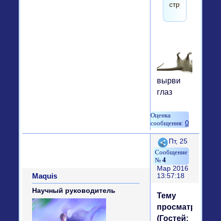
стручка
вырви
глаз
0
Поделиться
Пт, 25
4
Мар 2016
Maquis
13:57:18
Научный руководитель
Тему
просматривают
(Гостей: