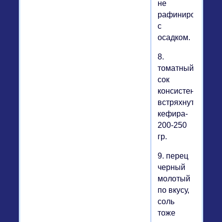
не
рафинированно
с
осадком.
8.
томатный
сок
консистенции
встряхнутого
кефира-
200-250
гр.
9. перец
черный
молотый
по вкусу,
соль
тоже