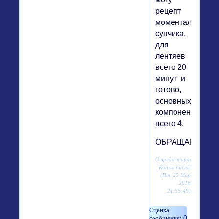
рецепт
моментального
супчика,
для
лентяев
всего 20
минут и
готово,
основных
компонентов
всего 4.
ОБРАЩАЙся!
Отредактировано
Konstantinys2
(Пт, 25 Мар
2016
21:55:49)
0