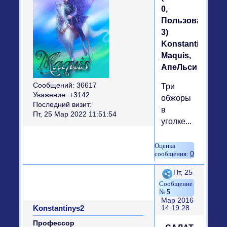
0,
Пользователей
3)
Konstantinys2,
Maquis,
АпеЛьсинка
Сообщений:
36617
Три
Уважение:
+3142
обжоры
Последний визит:
в
Пт, 25 Мар 2022 11:51:54
уголке...
0
Поделиться
Пт, 25
5
Мар 2016
Konstantinys2
14:19:28
Профессор