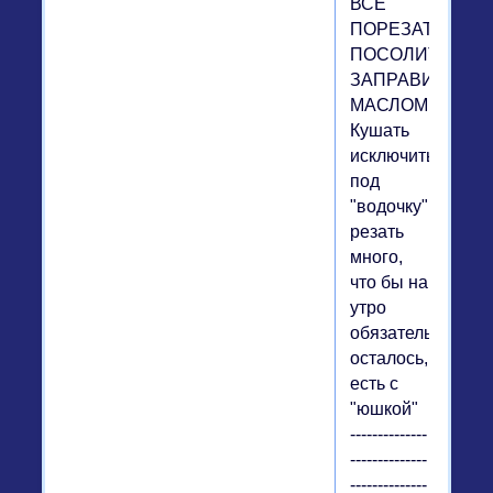
ВСЕ
ПОРЕЗАТЬ
ПОСОЛИТЬ,
ЗАПРАВИТЬ
МАСЛОМ.
Кушать
исключитьльно
под
"водочку",
резать
много,
что бы на
утро
обязательно
осталось,
есть с
"юшкой"
--------------
--------------
--------------