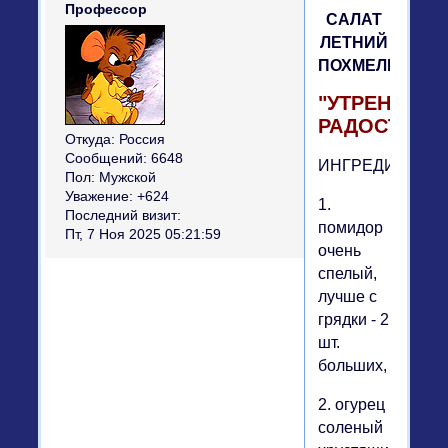
Профессор
САЛАТ
ЛЕТНИЙ
ПОХМЕЛЬНЫЙ
"УТРЕННЯЯ
РАДОСТЬ"
Откуда:
Россия
Сообщений:
6648
ИНГРЕДИЕНТЫ:
Пол:
Мужской
Уважение:
+624
1.
Последний визит:
помидор
Пт, 7 Ноя 2025 05:21:59
очень
спелый,
лучше с
грядки - 2
шт.
больших,
2. огурец
соленый