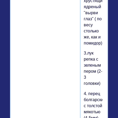
хрустящий,
ядреный
"вырви
глаз" ( по
весу
столько
же, как и
помидор)
3.лук
репка с
зеленым
пером (2-
3
головки)
4. перец
болгарский
с толстой
мякотью
(4-5мм)