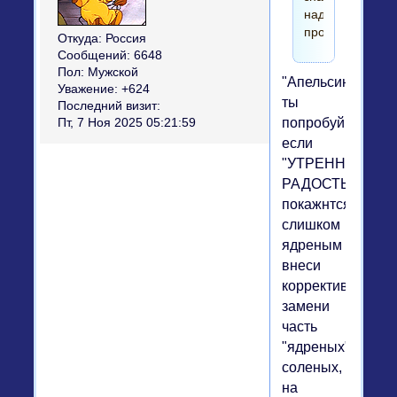
надо
пробовать.
Откуда:
Россия
Сообщений:
6648
Пол:
Мужской
"Апельсинка"
Уважение:
+624
ты
Последний визит:
попробуй,
Пт, 7 Ноя 2025 05:21:59
если
"УТРЕННЯЯ
РАДОСТЬ"
покажнтся
слишком
ядреным
внеси
коррективы.
замени
часть
"ядреных"
соленых,
на