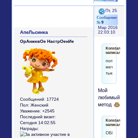
Поделиться
Пт, 25
9
Мар 2016
АпеЛьсинка
22:03:10
ОрАнжевОе НастрОенИе
Konstantinys2
написал(а):
попробуй
методом
тыка,
Мой
любимый
Сообщений:
17724
метод
Пол:
Женский
Уважение:
+2545
Последний визит:
Konstantinys2
Сегодня 14:02:55
написал(а):
Награды:
ОБРАЩАЙся