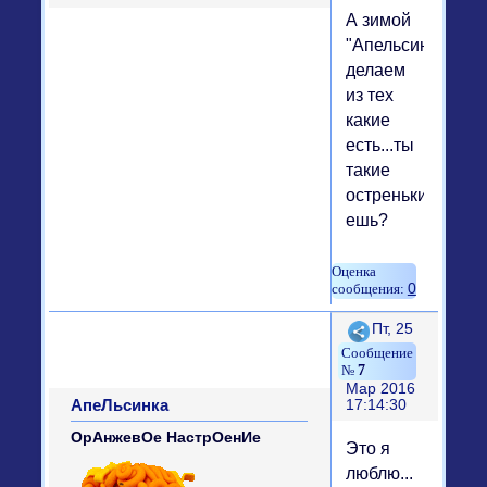
А зимой
"Апельсинка"
делаем
из тех
какие
есть...ты
такие
остренькие
ешь?
0
Поделиться
Пт, 25
7
Мар 2016
АпеЛьсинка
17:14:30
ОрАнжевОе НастрОенИе
Это я
люблю...