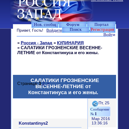
Нов. сообщ
Форум
Портал
Поиск
Регистрация
Привет, Гость!
Войдите
или
зарегистрируйтесь
.
Войти
»
Россия - Запад
»
КУЛИНАРИЯ
»
САЛАТИКИ ГРОЗНЕНСКИЕ ВЕСЕННЕ-
ЛЕТНИЕ от Константинуса и его жены.
САЛАТИКИ ГРОЗНЕНСКИЕ
Страница:
1
2
»
ВЕСЕННЕ-ЛЕТНИЕ от
Константинуса и его жены.
Поделиться
Пт, 25
1
Мар 2016
Konstantinys2
13:36:16