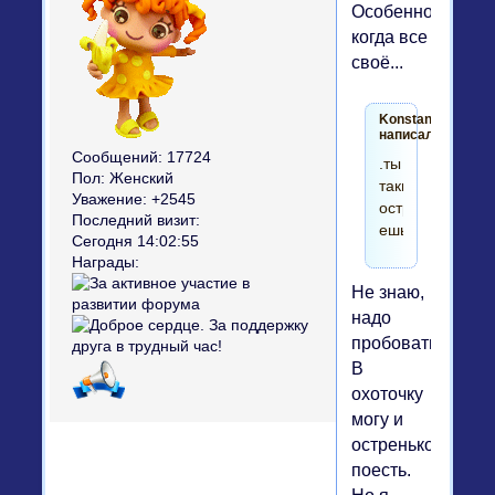
Особенно
когда все
своё...
Konstantinys2
написал(а):
Сообщений:
17724
.ты
Пол:
Женский
такие
Уважение:
+2545
остренькие
Последний визит:
ешь?
Сегодня 14:02:55
Награды:
Не знаю,
надо
пробовать.
В
охоточку
могу и
остренькое
поесть.