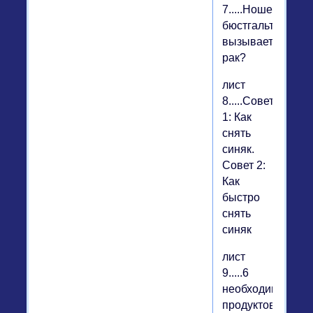
7.....Ношение
бюстгальтера
вызывает
рак?
лист
8.....Совет
1: Как
снять
синяк.
Совет 2:
Как
быстро
снять
синяк
лист
9.....6
необходимых
продуктов