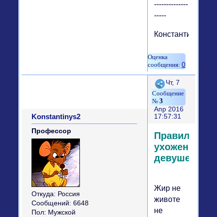
--------------
-----
Константинус
0
Поделиться
Чт, 7
3
Апр 2016
Konstantinys2
17:57:31
Профессор
Правила
ухоженных
девушек
Жир не
Откуда:
Россия
животе
Сообщений:
6648
не
Пол:
Мужской