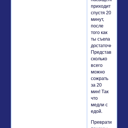
приходит
спустя 20
минут,
после
того как
ты съела
достаточно.
Представь,
сколько
всего
можно
сожрать
за 20
мин! Так
что
медли с
едой.
Преврати