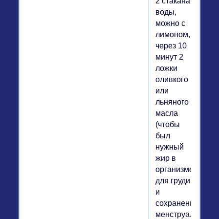
2 стакана
воды,
можно с
лимоном,
через 10
минут 2
ложки
оливкого
или
льняного
масла
(чтобы
был
нужный
жир в
организме,
для груди
и
сохранения
менструального