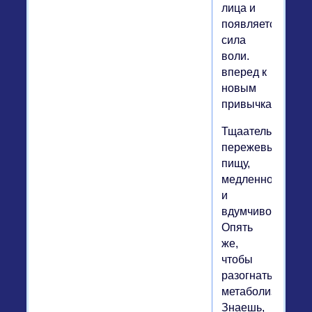
лица и
появляется
сила
воли.
вперед к
новым
привычкам!
Тщаательно
пережевывай
пищу,
медленно
и
вдумчиво.
Опять
же,
чтобы
разогнать
метаболизм.
Знаешь,