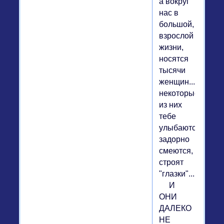
а вокруг
нас в
большой,
взрослой
жизни,
носятся
тысячи
женщин...
некоторые
из них
тебе
улыбаются,
задорно
смеются,
строят
"глазки"...
И
ОНИ
ДАЛЕКО
НЕ