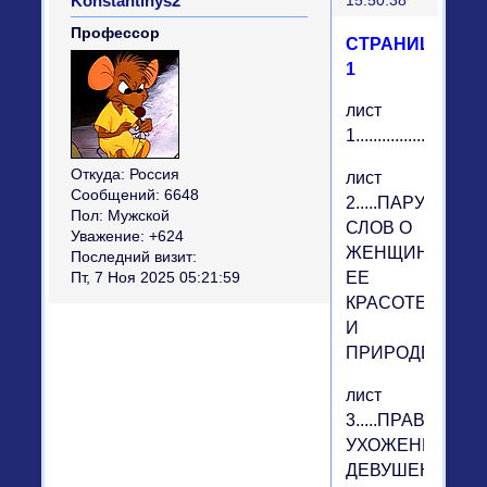
Konstantinys2
15:50:38
Профессор
СТРАНИЦА
1
лист
1.............................
Откуда:
Россия
лист
Сообщений:
6648
2.....ПАРУ
Пол:
Мужской
СЛОВ О
Уважение:
+624
ЖЕНЩИНЕ,
Последний визит:
ЕЕ
Пт, 7 Ноя 2025 05:21:59
КРАСОТЕ
И
ПРИРОДЕ.
лист
3.....ПРАВИЛА
УХОЖЕННЫХ
ДЕВУШЕК.