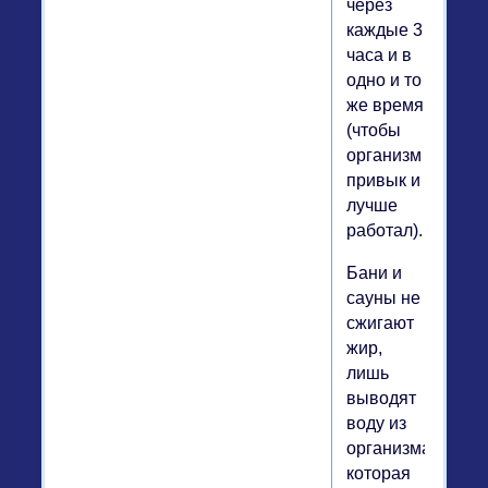
через
каждые 3
часа и в
одно и то
же время
(чтобы
организм
привык и
лучше
работал).
Бани и
сауны не
сжигают
жир,
лишь
выводят
воду из
организма,
которая