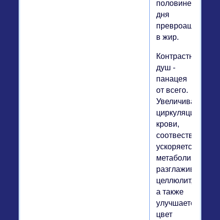
половине
дня
превроащаются
в жир.
Контрастный
душ -
панацея
от всего.
Увеличивает
циркуляцию
крови,
соотвественно,
ускоряется
метаболизм,
разглаживается
целлюлит,
а также
улучшается
цвет