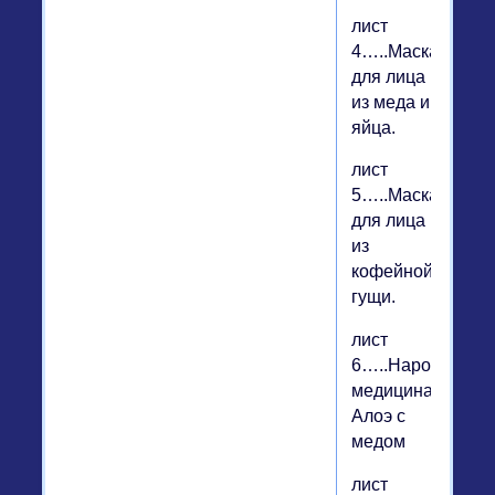
лист
4…..Маска
для лица
из меда и
яйца.
лист
5…..Маска
для лица
из
кофейной
гущи.
лист
6…..Народная
медицина.
Алоэ с
медом
лист