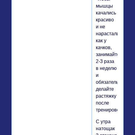
мышцы
качались
красиво
и не
нарастали,
как у
качков,
занимайтесь
2-3 раза
в неделю
и
обязательно
делайте
растяжку
после
тренировок.
С утра
натощак