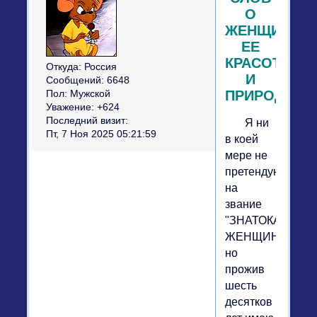
О
ЖЕНЩИНЕ,
ЕЕ
КРАСОТЕ
Откуда:
Россия
И
Сообщений:
6648
ПРИРОДЕ.
Пол:
Мужской
Уважение:
+624
Последний визит:
Я ни
Пт, 7 Ноя 2025 05:21:59
в коей
мере не
претендую
на
звание
"ЗНАТОКА
ЖЕНЩИН",
но
прожив
шесть
десятков