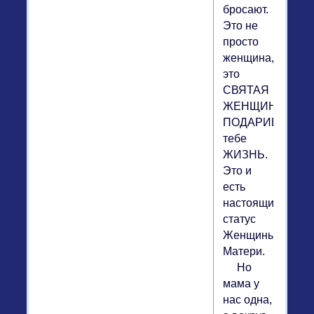
бросают.
Это не
просто
женщина,
это
СВЯТАЯ
ЖЕНЩИНА,
ПОДАРИВШАЯ
тебе
ЖИЗНЬ.
Это и
есть
настоящий
статус
Женщины-
Матери.
Но
мама у
нас одна,