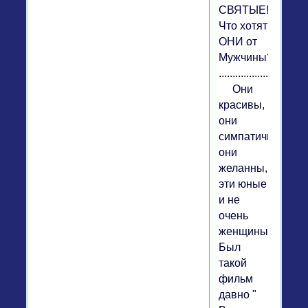
СВЯТЫЕ!
Что хотят
ОНИ от
Мужчины?
................................
Они
красивы,
они
симпатичны,
они
желанны,
эти юные
и не
очень
женщины.
Был
такой
фильм
давно "