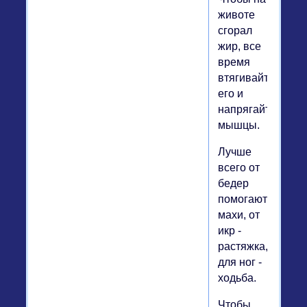
животе
сгорал
жир, все
время
втягивайте
его и
напрягайте
мышцы.
Лучше
всего от
бедер
помогают
махи, от
икр -
растяжка,
для ног -
ходьба.
Чтобы