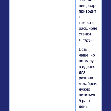
пищеварение,
приводит
к
тяжести,
расширяет
стенки
желудка.
Есть
чаще, но
по-малу.
в идеале
для
разгона
метаболизма
нужно
питаться
5 раз в
день