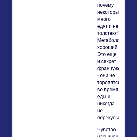
почему
некоторые
много
едят и не
толстеют?
Метаболизм
хороший!
Это еще
и секрет
француженок
- они не
торопятся
во время
еды и
никогда
не
перекусывают!
Чувство
насыщения