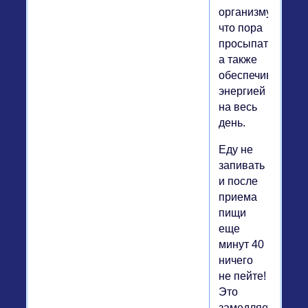
организму,
что пора
просыпаться,
а также
обеспечивать
энергией
на весь
день.
Еду не
запивать
и после
приема
пищи
еще
минут 40
ничего
не пейте!
Это
замедляет