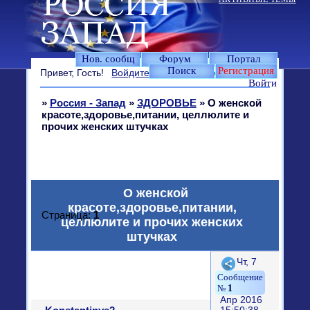
Нов. сообщ
Форум
Портал
Поиск
Регистрация
Привет, Гость!
Войдите
или
зарегистрируйтесь
.
Войти
»
Россия - Запад
»
ЗДОРОВЬЕ
»
О женской
красоте,здоровье,питании, целлюлите и
прочих женских штучках
О женской
красоте,здоровье,питании,
Страница:
1
целлюлите и прочих женских
штучках
Поделиться
Чт, 7
1
Апр 2016