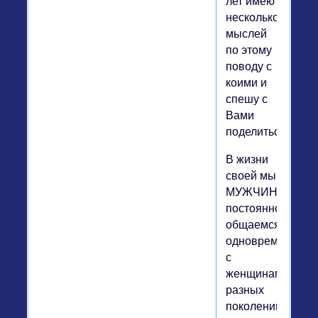
лет имею
несколько
мыслей
по этому
поводу с
коими и
спешу с
Вами
поделиться.
В жизни
своей мы
МУЖЧИНЫ,
постоянно
общаемся
одновременно
с
женщинами
разных
поколений,