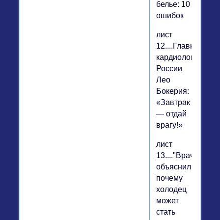
белье: 10
ошибок
лист
12....Главный
кардиолог
России
Лео
Бокерия:
«Завтрак
— отдай
врагу!»
лист
13...."Врачи
объяснили,
почему
холодец
может
стать