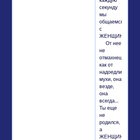
каждую
секунду
мы
общаемся
с
ЖЕНЩИНОЙ!
От нее
не
отмахнешься,
как от
надоедливой
мухи, она
везде,
она
всегда...
Ты еще
не
родился,
а
ЖЕНЩИНА