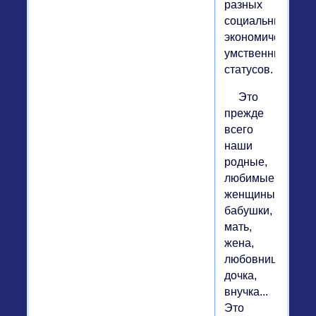
разных
социальных,
экономических,
умственных
статусов.
Это
прежде
всего
наши
родные,
любимые
женщины:
бабушки,
мать,
жена,
любовница,
дочка,
внучка...
Это