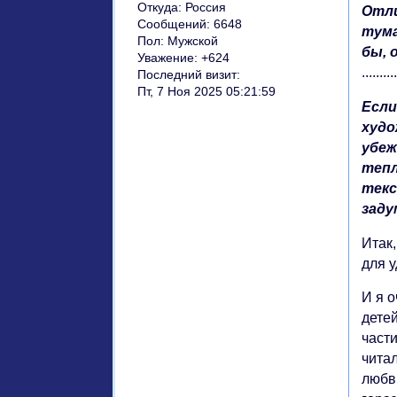
Откуда:
Россия
Отли
Сообщений:
6648
тума
Пол:
Мужской
бы, 
Уважение:
+624
.........
Последний визит:
Пт, 7 Ноя 2025 05:21:59
Если
худо
убеж
тепл
текс
заду
Итак,
для 
И я о
детей
част
чита
любви