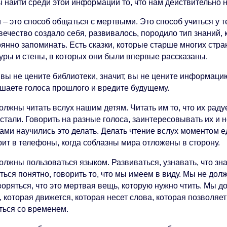
ы найти среди этой информации то, что нам действительно 
 – это способ общаться с мертвыми. Это способ учиться у те
ечество создало себя, развивалось, породило тип знаний, 
янно запоминать. Есть сказки, которые старше многих стра
туры и стены, в которых они были впервые рассказаны.
вы не цените библиотеки, значит, вы не цените информацию
ушаете голоса прошлого и вредите будущему.
лжны читать вслух нашим детям. Читать им то, что их радуе
стали. Говорить на разные голоса, заинтересовывать их и н
ами научились это делать. Делать чтение вслух моментом е
рит в телефоны, когда соблазны мира отложены в сторону.
лжны пользоваться языком. Развиваться, узнавать, что зна
ься понятно, говорить то, что мы имеем в виду. Мы не дол
воряться, что это мертвая вещь, которую нужно чтить. Мы 
, которая движется, которая несет слова, которая позволя
ться со временем.