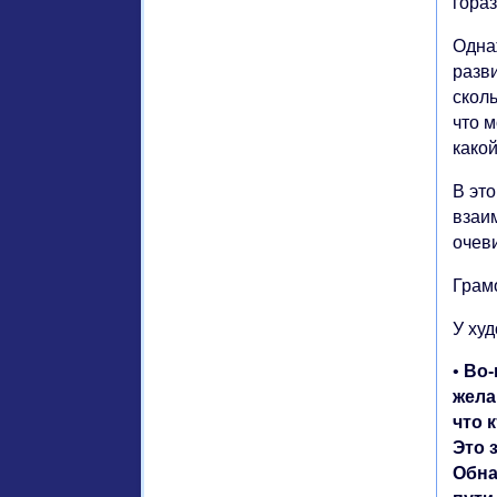
гораз
Одна
разв
скол
что м
какой
В это
взаи
очев
Грам
У ху
•
Во-
жела
что 
Это 
Обна