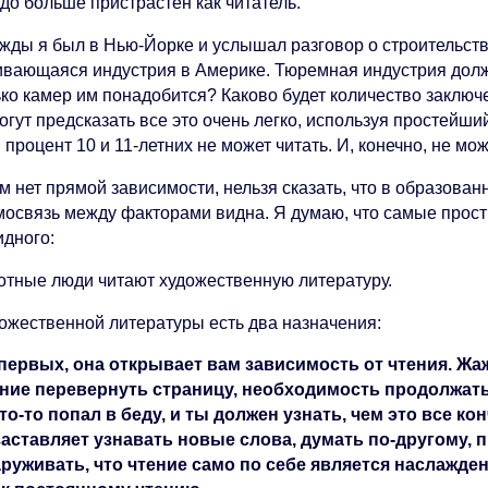
до больше пристрастен как читатель.
жды я был в Нью-Йорке и услышал разговор о строительств
ивающаяся индустрия в Америке. Тюремная индустрия долж
ько камер им понадобится? Каково будет количество заключ
огут предсказать все это очень легко, используя простейш
 процент 10 и 11-летних не может читать. И, конечно, не мо
м нет прямой зависимости, нельзя сказать, что в образова
мосвязь между факторами видна. Я думаю, что самые просты
идного:
отные люди читают художественную литературу.
дожественной литературы есть два назначения:
первых, она открывает вам зависимость от чтения. Жаж
ние перевернуть страницу, необходимость продолжать,
кто-то попал в беду, и ты должен узнать, чем это все к
заставляет узнавать новые слова, думать по-другому, 
руживать, что чтение само по себе является наслажде