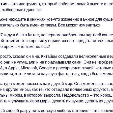
тия
– это инструмент, который собирает людей вместе и поз
влюбленные одиночки.
акже находите в книжках кое-что жизненно важное для суще
бязательно быть именно таким. Все может измениться.
7 году я был в Китае, на первом одобренном партией конве
кой-то момент я спросил у официального представителя вла
ое время. Что изменилось?
просто, сказал он мне. Китайцы создавали великолепные ве
го они не улучшали и не придумывали сами. Они не изобрет
, в Apple, Microsoft, Google и расспросили людей, которы
ужили, что те читали научную фантастику, когда были маль
атура может показать вам другой мир. Она может взять вас 
ив другие миры, как те, кто отведали волшебных фруктов, 
льны миром, в котором выросли. Недовольство – это хоро
ять и улучшать свои миры, делать их лучше, делать их друг
й способ разрушить детскую любовь к чтению – это, конечно,