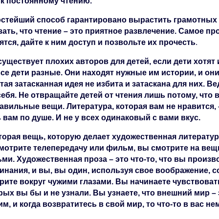
 к постоянному чтению.
стейший способ гарантировано вырастить грамотных де
зать, что чтение – это приятное развлечение. Самое пр
ятся, дайте к ним доступ и позвольте их прочесть
.
существует плохих авторов для детей, если дети хотят 
все дети разные. Они находят нужные им истории, и они
тая затасканная идея не избита и затаскана для них. 
себя. Не отвращайте детей от чтения лишь потому, что 
авильные вещи. Литература, которая вам не нравится, –
 вам по душе. И не у всех одинаковый с вами вкус.
торая вещь, которую делает художественная литература
мотрите телепередачу или фильм, вы смотрите на вещ
ми. Художественная проза – это что-то, что вы произв
инания, и вы, вы один, используя свое воображение, со
рите вокруг чужими глазами. Вы начинаете чувствоват
рых вы бы и не узнали. Вы узнаете, что внешний мир –
им, и когда возвратитесь в свой мир, то что-то в вас н