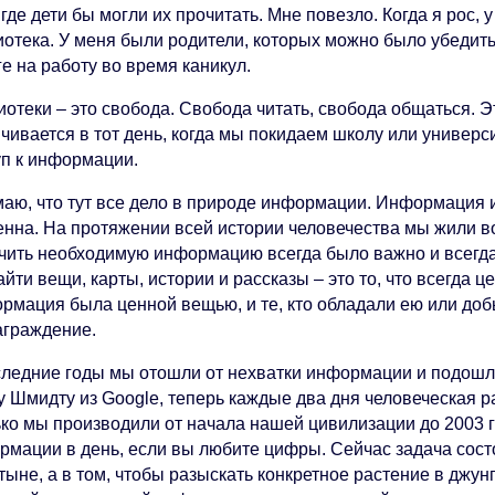
 где дети бы могли их прочитать. Мне повезло. Когда я рос
иотека. У меня были родители, которых можно было убедить
е на работу во время каникул.
отеки – это свобода. Свобода читать, свобода общаться. Э
чивается в тот день, когда мы покидаем школу или университ
уп к информации.
маю, что тут все дело в природе информации. Информация 
енна. На протяжении всей истории человечества мы жили 
чить необходимую информацию всегда было важно и всегда ч
айти вещи, карты, истории и рассказы – это то, что всегда ц
рмация была ценной вещью, и те, кто обладали ею или доб
аграждение.
следние годы мы отошли от нехватки информации и подош
у Шмидту из Google, теперь каждые два дня человеческая р
ко мы производили от начала нашей цивилизации до 2003 го
рмации в день, если вы любите цифры. Сейчас задача состо
тыне, а в том, чтобы разыскать конкретное растение в джу