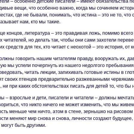
тели – особенно детские писатели – имеют обязательства 
дивые вещи, что особенно важно, когда мы сочиняем истори
естах, где не бывали, понимать, что истина – это не то, что 
азывает нам, кто мы такие.
нце концов, литература – это правдивая ложь, помимо всег
 читателей, но делать так, чтобы они сами захотели перев
х средств для тех, кто читает с неохотой – это история, от 
олжны говорить нашим читателям правду, вооружать их, дав
рую мы успели почерпнуть из нашего недолгого пребывания
ведовать, читать лекции, запихивать готовые истины в гло
ят своих птенцов предварительно разжеванными червяками. 
, ни при каких обстоятельствах писать для детей то, что бы
мы – взрослые и дети, писатели и читатели – должны мечта
ориться, что никто ничего не может изменить, что мы живем
сть меньше чем ничто, атом в стене, зернышко на рисовом 
сти меняют мир снова и снова, личности создают будущее, 
 могут быть другими.