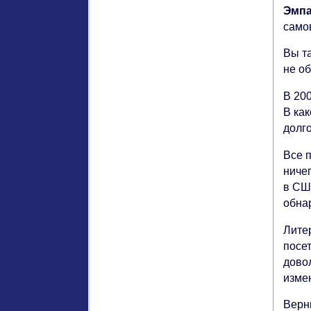
Эмпа
само
Вы т
не о
В 200
В ка
долг
Все 
ниче
в США
обнар
Литер
посет
дово
измен
Верны