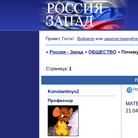
Привет, Гость!
Войдите
или
зарегистрируйте
»
Россия - Запад
»
ОБЩЕСТВО
»
Почему 
Страница:
1
П
Поде
Чт
Konstantinys2
Профессор
МАТЕ
21.04