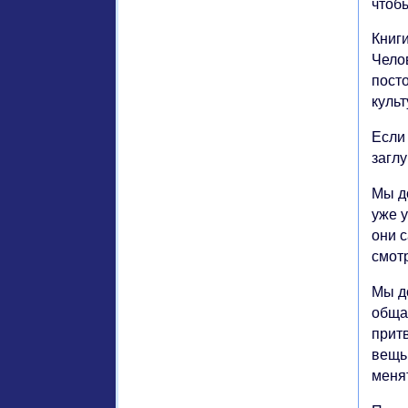
чтоб
Книги
Челов
посто
куль
Если 
загл
Мы до
уже у
они с
смот
Мы до
общат
прит
вещь
меня