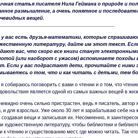
чная статья писателя Нила Геймана о природе и пол
нное размышление, а очень понятное и последовате
очевидных вещей.
..............................................................................................
 у вас есть друзья-математики, которые спрашиваю
жественную литературу, дайте им этот текст. Если
дают вас, что скоро все книги станут электронными
отой (или наоборот с ужасом) вспоминаете походы 
т. Если у вас подрастают дети, прочитайте с ними 
мываетесь о том, что и как читать с детьми, тем 
 я собираюсь поговорить с вами о чтении и о том, что чтен
удовольствия является одной из самых важных вещей в жиз
чевидно очень сильно пристрастен, ведь я писатель, автор
, и для взрослых. Уже около 30 лет я зарабатываю себе на
и создавая вещи и записывая их. Несомненно, я заинтересо
ли художественную литературу, чтобы библиотеки и библио
 к чтению и существованию мест, где можно читать. Так что