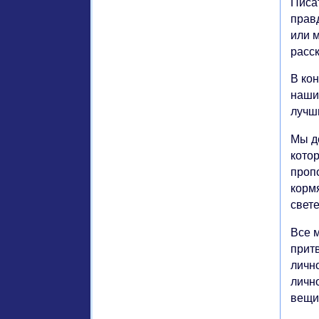
Писа
прав
или м
расск
В ко
наших
лучши
Мы д
кото
пропо
корм
свете
Все 
притв
лично
лично
вещи