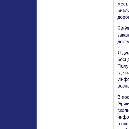
мест,
библ
дорог
Библи
закан
дост
Я ду
бесц
Полу
где н
Инфо
возн
В по
Эрик
сколь
инфо
в пус