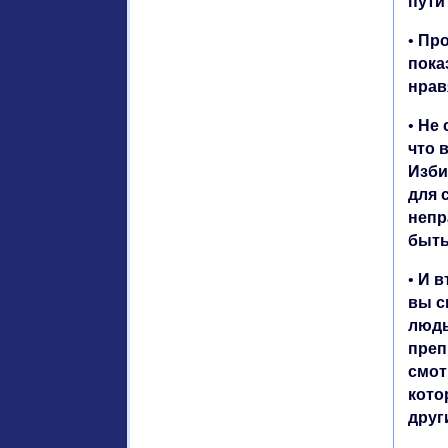
пути
•
Про
пока
нрав
•
Не 
что 
Изби
для 
непр
быть
•
И в
вы с
людь
преп
смот
кото
друг