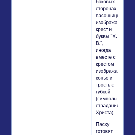
боковых
сторонах
пасочницы
изображается
крест и
буквы "Х.
В.",
иногда
вместе с
крестом
изображается
копье и
трость с
губкой
(символы
страдания
Христа).
Пасху
готовят