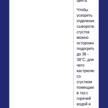
цвета.
Чтобы
ускорить
отделение
сыворотки,
сгусток
можно
осторожно
подогреть
до 36 -
38°С, для
чего
кастрюлю
со
сгустком
помещают
в таз с
горячей
водой и