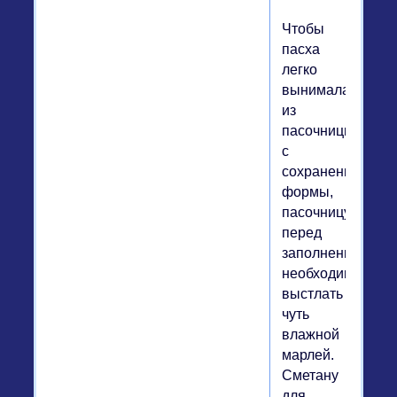
Чтобы
пасха
легко
вынималась
из
пасочницы
с
сохранением
формы,
пасочницу
перед
заполнением
необходимо
выстлать
чуть
влажной
марлей.
Сметану
для