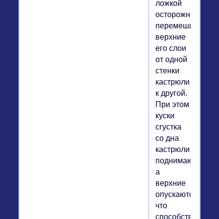
ложкой
осторожно
перемешивают
верхние
его слои
от одной
стенки
кастрюли
к другой.
При этом
куски
сгустка
со дна
кастрюли
поднимаются,
а
верхние
опускаются,
что
способствует