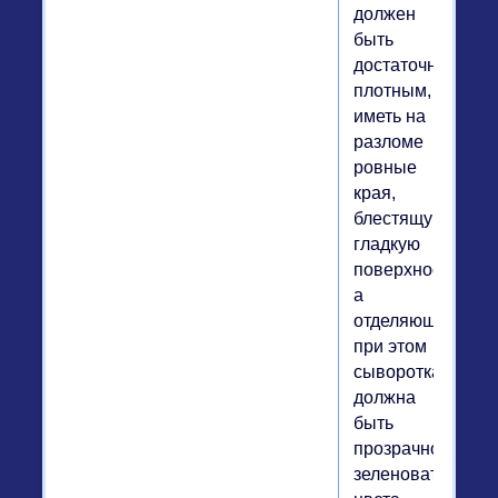
должен
быть
достаточно
плотным,
иметь на
разломе
ровные
края,
блестящую
гладкую
поверхность,
а
отделяющаяся
при этом
сыворотка
должна
быть
прозрачного,
зеленоватого