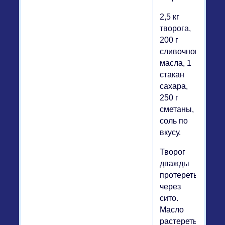
2,5 кг
творога,
200 г
сливочного
масла, 1
стакан
сахара,
250 г
сметаны,
соль по
вкусу.
Творог
дважды
протереть
через
сито.
Масло
растереть