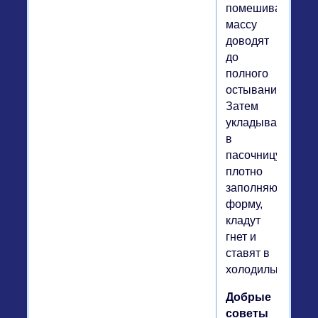
помешивая,
массу
доводят
до
полного
остывания.
Затем
укладывают
в
пасочницу,
плотно
заполняют
форму,
кладут
гнет и
ставят в
холодильник.
Добрые
советы