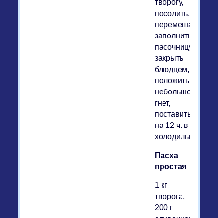
творогу,
посолить,
перемешать,
заполнить
пасочницу,
закрыть
блюдцем,
положить
небольшой
гнет,
поставить
на 12 ч. в
холодильник.
Пасха
простая
1 кг
творога,
200 г