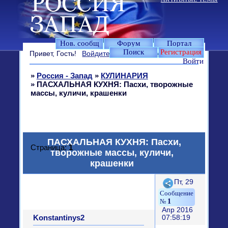
Нов. сообщ
Форум
Портал
Поиск
Регистрация
Привет, Гость!
Войдите
или
зарегистрируйтесь
.
Войти
»
Россия - Запад
»
КУЛИНАРИЯ
»
ПАСХАЛЬНАЯ КУХНЯ: Пасхи, творожные
массы, куличи, крашенки
ПАСХАЛЬНАЯ КУХНЯ: Пасхи,
Страница:
1
творожные массы, куличи,
крашенки
Поделиться
Пт, 29
1
Апр 2016
Konstantinys2
07:58:19