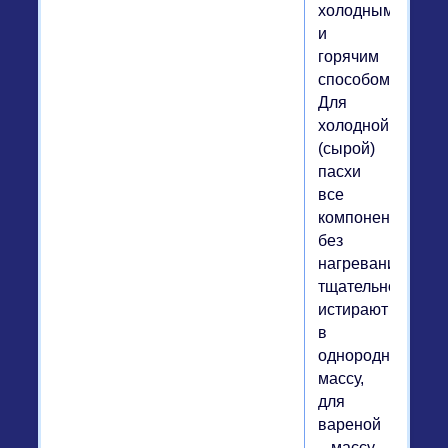
холодным
и
горячим
способом.
Для
холодной
(сырой)
пасхи
все
компоненты
без
нагревания
тщательно
истирают
в
однородную
массу,
для
вареной
– массу