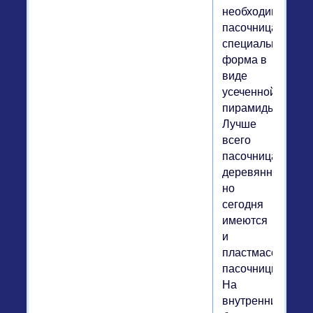
необходима
пасочница,
специальная
форма в
виде
усеченной
пирамиды.
Лучше
всего
пасочница
деревянная,
но
сегодня
имеются
и
пластмассовые
пасочницы.
На
внутренних