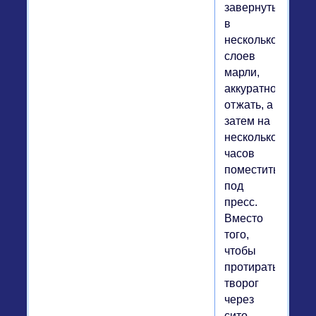
завернуть
в
несколько
слоев
марли,
аккуратно
отжать, а
затем на
несколько
часов
поместить
под
пресс.
Вместо
того,
чтобы
протирать
творог
через
сито,