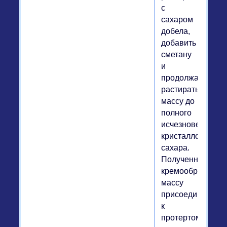
с
сахаром
добела,
добавить
сметану
и
продолжать
растирать
массу до
полного
исчезновения
кристаллов
сахара.
Полученную
кремообразную
массу
присоединить
к
протертому