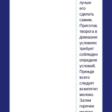
лучше
его
сделать
самим.
Приготовление
творога в
домашних
условиях
требует
соблюдения
определенных
условий.
Прежде
всего
следует
вскипятить
молоко.
Затем
горячее
молоко