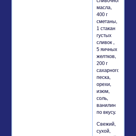
сливочного
масла,
400 г
сметаны,
1 стакан
густых
сливок ,
5 яичных
желтков,
200 г
сахарного
песка,
орехи,
изюм,
соль,
ванилин
по вкусу.
Свежий,
сухой,