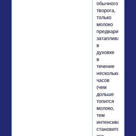
обычного
творога,
только
молоко
предварительно
затапливают
в
духовке
в
течение
нескольких
часов
(чем
дольше
топится
молоко,
тем
интенсивнее
становится