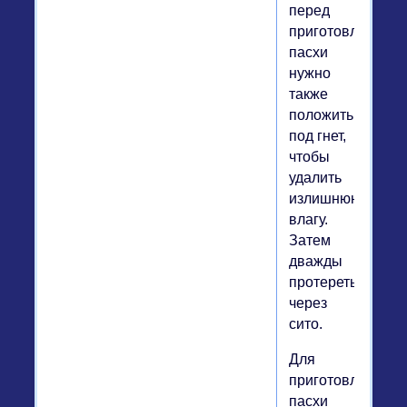
перед
приготовлением
пасхи
нужно
также
положить
под гнет,
чтобы
удалить
излишнюю
влагу.
Затем
дважды
протереть
через
сито.
Для
приготовления
пасхи