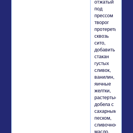
отжатый
под
прессом
творог
протереть
сквозь
сито,
добавить
стакан
густых
сливок,
ванилин,
яичные
желтки,
растертые
добела с
сахарным
песком,
сливочное
масло,