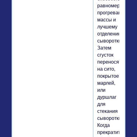
равномерному
прогреванию
массы и
лучшему
отделению
сыворотки.
Затем
сгусток
переносят
на сито,
покрытое
марлей,
или
дуршлаг
для
стекания
сыворотки.
Когда
прекратится