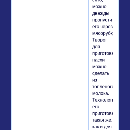
можно
дважды
пропустить
его через
мясорубку.
Творог
для
приготовления
пасхи
можно
сделать
из
топленого
молока.
Технология
его
приготовления
такая же,
как и для