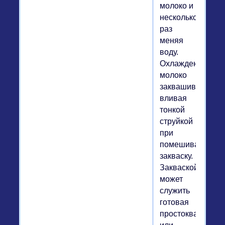
молоко и
несколько
раз
меняя
воду.
Охлажденное
молоко
заквашивают,
вливая
тонкой
струйкой
при
помешивании
закваску.
Закваской
может
служить
готовая
простокваша