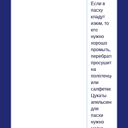
Если в
пасху
кладут
изюм, то
его
нужно
хорошо
промыть,
перебрать,
просушить
на
полотенце
или
салфетке.
Цукаты
апельсиновые
для
пасхи
нужно