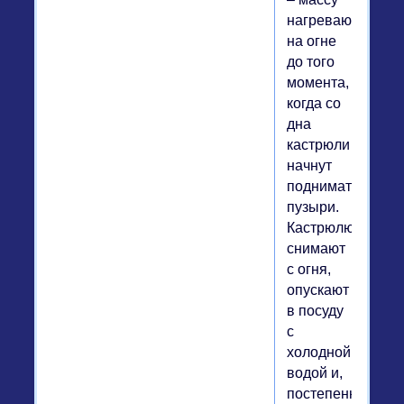
нагревают
на огне
до того
момента,
когда со
дна
кастрюли
начнут
подниматься
пузыри.
Кастрюлю
снимают
с огня,
опускают
в посуду
с
холодной
водой и,
постепенно