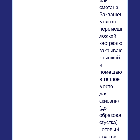
или
сметана.
Заквашенное
молоко
перемешивают
ложкой,
кастрюлю
закрывают
крышкой
и
помещают
в теплое
место
для
скисания
(до
образования
сгустка).
Готовый
сгусток