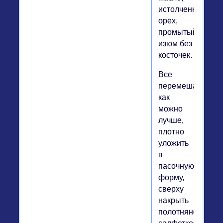
истолченный
орех,
промытый
изюм без
косточек.
Все
перемешать
как
можно
лучше,
плотно
уложить
в
пасочную
форму,
сверху
накрыть
полотняной