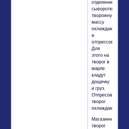
отделение
сыворотки,
творожную
массу
охлаждают
и
отпрессовывают.
Для
этого на
творог в
марле
кладут
дощечку
и груз.
Отпресованный
творог
охлаждают.
Магазинный
творог