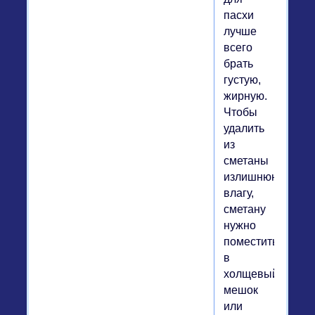
пасхи
лучше
всего
брать
густую,
жирную.
Чтобы
удалить
из
сметаны
излишнюю
влагу,
сметану
нужно
поместить
в
холщевый
мешок
или