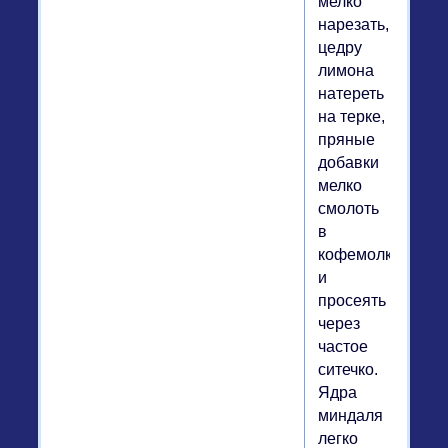
мелко
нарезать,
цедру
лимона
натереть
на терке,
пряные
добавки
мелко
смолоть
в
кофемолке
и
просеять
через
частое
ситечко.
Ядра
миндаля
легко