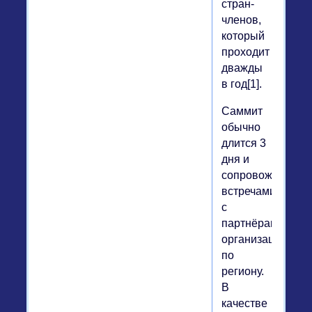
стран-
членов,
который
проходит
дважды
в год[1].
Саммит
обычно
длится 3
дня и
сопровождается
встречами
с
партнёрами
организации
по
региону.
В
качестве