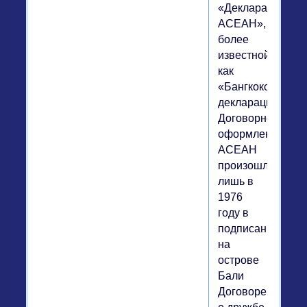
«Декларации
АСЕАН»,
более
известной
как
«Бангкокская
декларация».
Договорное
оформление
АСЕАН
произошло
лишь в
1976
году в
подписанных
на
острове
Бали
Договоре