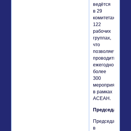
ведётся
в 29
комитетах,
122
рабочих
группах,
что
позволяет
проводить
ежегодно
более
300
мероприятий
в рамках
АСЕАН.
Председательс
Председательст
в