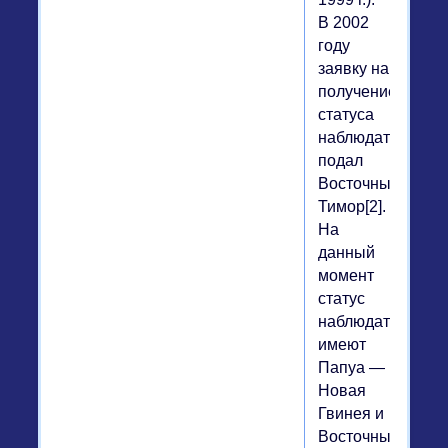
В 2002
году
заявку на
получение
статуса
наблюдателя
подал
Восточный
Тимор[2].
На
данный
момент
статус
наблюдателя
имеют
Папуа —
Новая
Гвинея и
Восточный