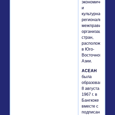
экономическая
и
культурная
региональная
межправительст
организация
стран,
расположенных
в Юго-
Восточной
Азии.
АСЕАН
была
образована
8 августа
1967 г. в
Бангкоке
вместе с
подписанием