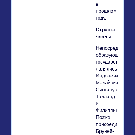
в
прошлом
году.
Страны-
члены
Непосредственн
образующими
государствами
являлись
Индонезия,
Малайзия,
Сингапур,
Таиланд
и
Филиппины.
Позже
присоединились
Бруней-