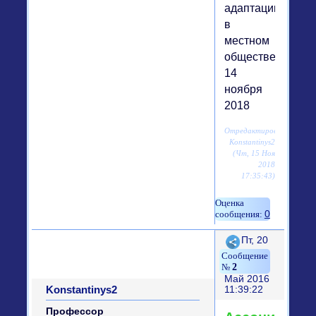
адаптации
в
местном
обществе,
14
ноября
2018
Отредактировано
Konstantinys2
(Чт, 15 Ноя
2018
17:35:43)
0
Поделиться
Пт, 20
2
Май 2016
Konstantinys2
11:39:22
Профессор