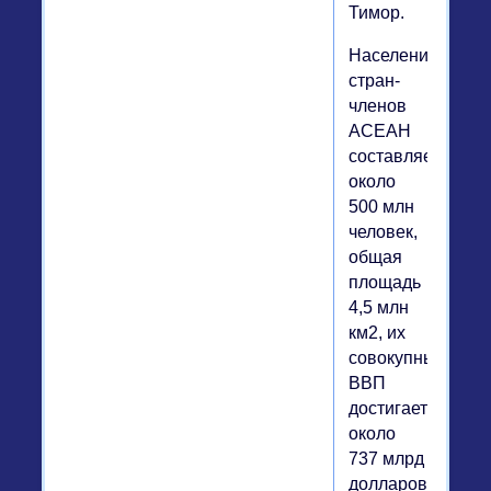
Тимор.
Население
стран-
членов
АСЕАН
составляет
около
500 млн
человек,
общая
площадь
4,5 млн
км2, их
совокупный
ВВП
достигает
около
737 млрд
долларов