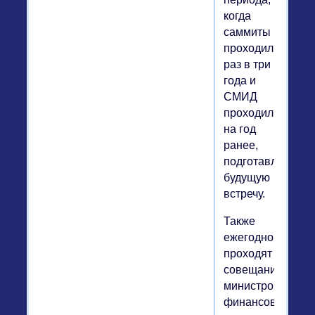
когда
саммиты
проходили
раз в три
года и
СМИД
проходили
на год
ранее,
подготавливая
будущую
встречу.
Также
ежегодно
проходят
совещания
министров
финансов