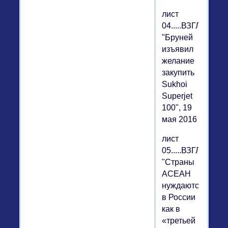
лист
04.....ВЗГЛЯД,
"Бруней
изъявил
желание
закупить
Sukhoi
Superjet
100", 19
мая 2016
лист
05.....ВЗГЛЯД,
"Страны
АСЕАН
нуждаются
в России
как в
«третьей