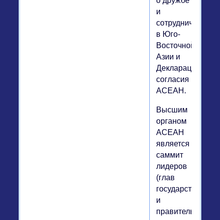
о дружбе
и
сотрудничестве
в Юго-
Восточной
Азии и
Декларации
согласия
АСЕАН.
Высшим
органом
АСЕАН
является
саммит
лидеров
(глав
государств
и
правительств)