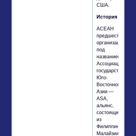
США.
История
АСЕАН
предшествовала
организация
под
названием
Ассоциация
государств
Юго-
Восточной
Азии —
ASA,
альянс,
состоящий
из
Филиппин,
Малайзии