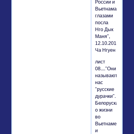
России и
Вьетнама
глазами
посла
Нго Дык
Маня",
12.10.2018,
Ча Нгуен
лист
08...."Они
называют
нас
"русские
дурачки".
Белоруска
о жизни
во
Вьетнаме
и