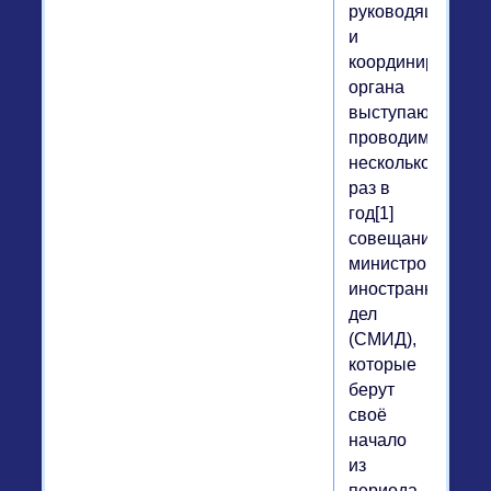
руководящего
и
координирующег
органа
выступают
проводимые
несколько
раз в
год[1]
совещания
министров
иностранных
дел
(СМИД),
которые
берут
своё
начало
из
периода,