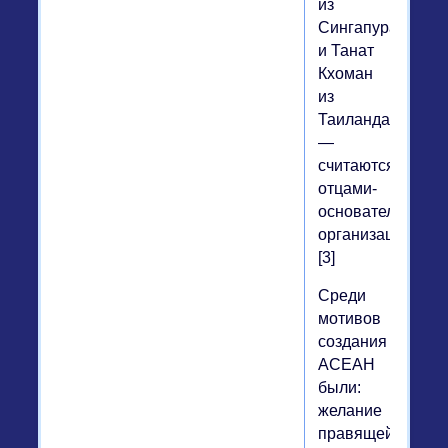
из
Сингапура
и Танат
Кхоман
из
Таиланда
—
считаются
отцами-
основателями
организации.
[3]
Среди
мотивов
создания
АСЕАН
были:
желание
правящей