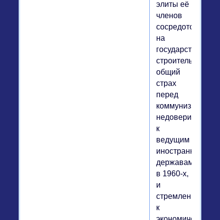
элиты её
членов
сосредоточиться
на
государственном
строительстве,
общий
страх
перед
коммунизмом,
недоверие
к
ведущим
иностранным
державам
в 1960-х,
и
стремление
к
экономическому