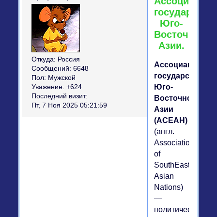
Ассоциация
государств
Юго-
Восточной
Азии.
Откуда:
Россия
Ассоциация
Сообщений:
6648
государств
Пол:
Мужской
Юго-
Уважение:
+624
Последний визит:
Восточной
Пт, 7 Ноя 2025 05:21:59
Азии
(АСЕАН)
(англ.
Association
of
SouthEast
Asian
Nations)
—
политическая,