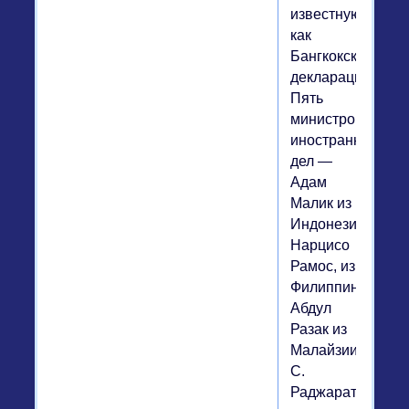
известную
как
Бангкокская
декларация.
Пять
министров
иностранных
дел —
Адам
Малик из
Индонезии,
Нарцисо
Рамос, из
Филиппин,
Абдул
Разак из
Малайзии,
С.
Раджаратнам