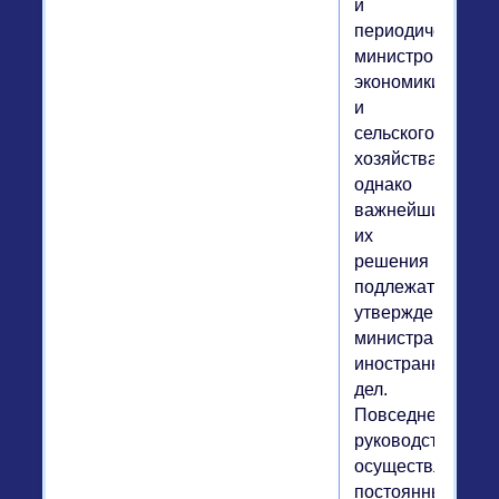
и
периодически
министров
экономики
и
сельского
хозяйства,
однако
важнейшие
их
решения
подлежат
утверждению
министрами
иностранных
дел.
Повседневное
руководство
осуществляется
постоянным