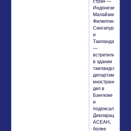
стран —
Индонезии,
Малайзии,
Филиппин,
Сингапура
и
Таиланда
—
встретились
в здании
таиландского
департамента
иностранных
дел в
Бангкоке
и
подписали
Декларацию
АСЕАН,
более