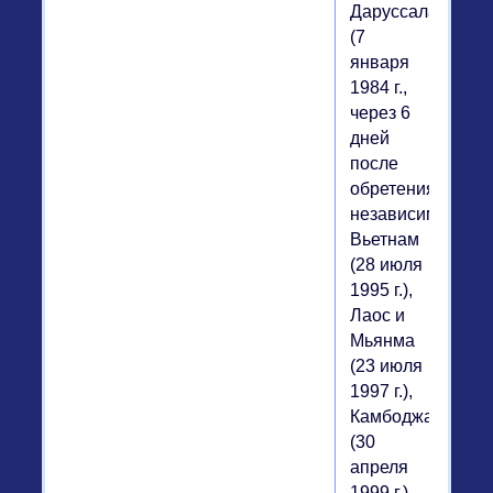
Даруссалам
(7
января
1984 г.,
через 6
дней
после
обретения
независимости),
Вьетнам
(28 июля
1995 г.),
Лаос и
Мьянма
(23 июля
1997 г.),
Камбоджа
(30
апреля
1999 г.).