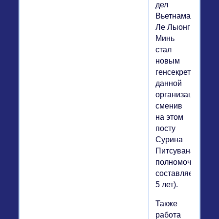
дел
Вьетнама
Ле Лыонг
Минь
стал
новым
генсекретарём
данной
организации,
сменив
на этом
посту
Сурина
Питсувана,срок
полномочий
составляет
5 лет).
Также
работа