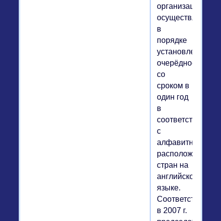
организации
осуществляется
в
порядке
установленной
очерёдности
со
сроком в
один год
в
соответствии
с
алфавитным
расположением
стран на
английском
языке.
Соответственно,
в 2007 г.