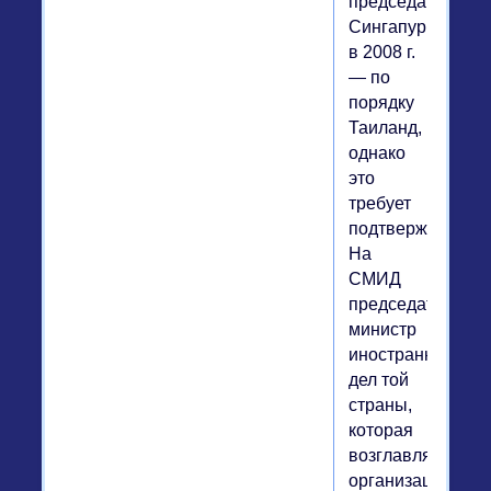
председательств
Сингапур,
в 2008 г.
— по
порядку
Таиланд,
однако
это
требует
подтверждения.
На
СМИД
председательств
министр
иностранных
дел той
страны,
которая
возглавляла
организацию