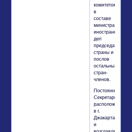
комитетом
в
составе
министра
иностранных
дел
председательст
страны и
послов
остальных
стран-
членов.
Постоянный
Секретариат
расположен
в г.
Джакарта
и
возглавляется