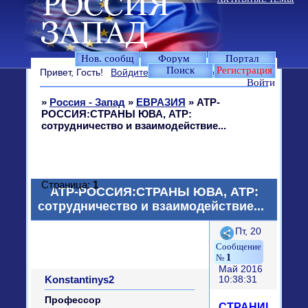
Нов. сообщ
Форум
Портал
Поиск
Регистрация
Привет, Гость!
Войдите
или
зарегистрируйтесь
.
Войти
»
Россия - Запад
»
ЕВРАЗИЯ
»
АТР-
РОССИЯ:СТРАНЫ ЮВА, АТР:
сотрудничество и взаимодействие...
Страница:
1
АТР-РОССИЯ:СТРАНЫ ЮВА, АТР:
сотрудничество и взаимодействие...
Поделиться
Пт, 20
1
Май 2016
Konstantinys2
10:38:31
Профессор
СТРАНИЦА