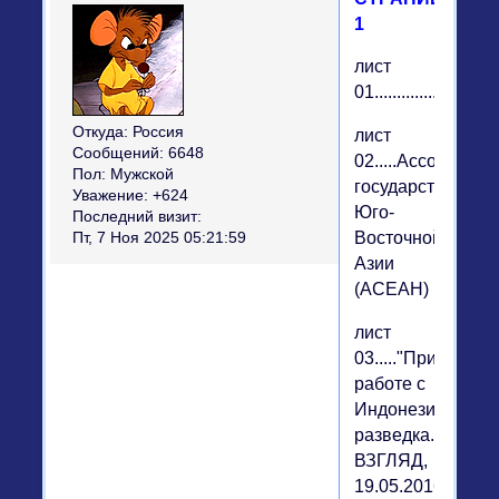
1
лист
01............................
Откуда:
Россия
лист
Сообщений:
6648
02.....Ассоциация
Пол:
Мужской
государств
Уважение:
+624
Юго-
Последний визит:
Восточной
Пт, 7 Ноя 2025 05:21:59
Азии
(АСЕАН)
лист
03....."При
работе с
Индонезией
разведка...",
ВЗГЛЯД,
19.05.2016