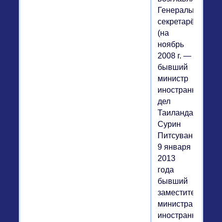
Генеральным
секретарём
(на
ноябрь
2008 г. —
бывший
министр
иностранных
дел
Таиланда
Сурин
Питсуван,
9 января
2013
года
бывший
заместитель
министра
иностранных