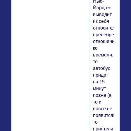
Нью-
Йорк, ее
выводит
из себя
относительно
пренебрежитель
отношение
ко
времени:
то
автобус
придет
на 15
минут
позже (а
то и
вовсе не
появится!),
то
приятели