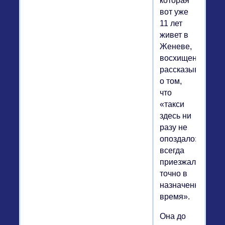
которая
вот уже
11 лет
живет в
Женеве,
восхищенно
рассказывает
о том,
что
«такси
здесь ни
разу не
опоздало:
всегда
приезжало
точно в
назначенное
время».
Она до