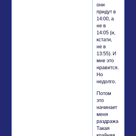
они
придут в
14:00, а
не в
14:05 (и,
кстати,
не в
13:55). И
мне это
нравится.
Но
недолго.
Потом
это
начинает
меня
раздражать.
Такая
крайняя