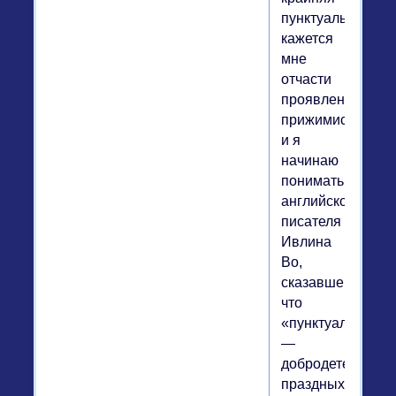
пунктуальность
кажется
мне
отчасти
проявлением
прижимистости,
и я
начинаю
понимать
английского
писателя
Ивлина
Во,
сказавшего,
что
«пунктуальность
—
добродетель
праздных».