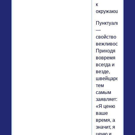
к
окружающим.
Пунктуальность
—
свойство
вежливости.
Приходя
вовремя
всегда и
везде,
швейцарец
тем
самым
заявляет:
«Я ценю
ваше
время, а
значит, я
ценю и