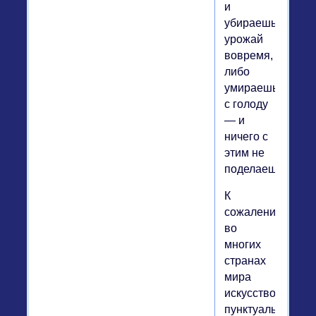
и
убираешь
урожай
вовремя,
либо
умираешь
с голоду
— и
ничего с
этим не
поделаешь.
К
сожалению,
во
многих
странах
мира
искусство
пунктуальности