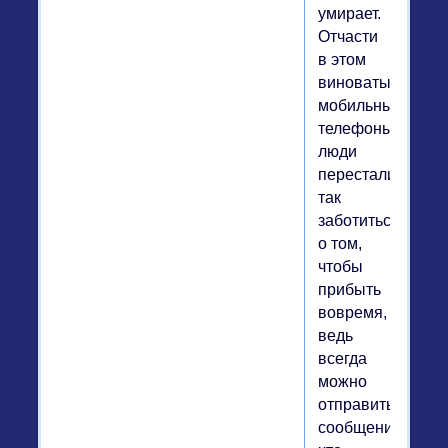
умирает.
Отчасти
в этом
виноваты
мобильные
телефоны:
люди
перестали
так
заботиться
о том,
чтобы
прибыть
вовремя,
ведь
всегда
можно
отправить
сообщение,