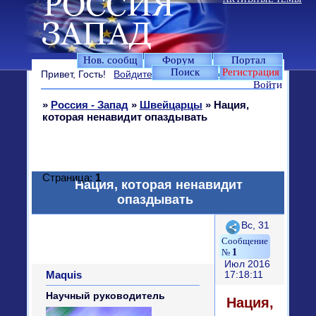
Нов. сообщ
Форум
Портал
Поиск
Регистрация
Привет, Гость!
Войдите
или
зарегистрируйтесь
.
Войти
»
Россия - Запад
»
Швейцарцы
»
Нация,
которая ненавидит опаздывать
Страница:
1
Нация, которая ненавидит
опаздывать
Поделиться
Вс, 31
1
Июл 2016
Maquis
17:18:11
Научный руководитель
Нация,