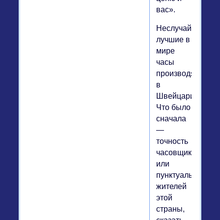
вас».
Неслучайно
лучшие в
мире
часы
производят
в
Швейцарии.
Что было
сначала
—
точность
часовщиков
или
пунктуальность
жителей
этой
страны,