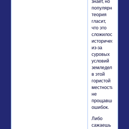
знает, но
популярная
теория
гласит,
что это
сложилось
исторически
из-за
суровых
условий
земледелия
в этой
гористой
местности,
не
прощавшей
ошибок.
Либо
сажаешь