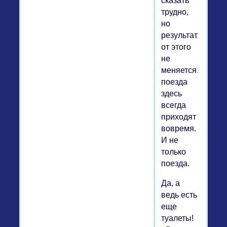
сказать
трудно,
но
результат
от этого
не
меняется:
поезда
здесь
всегда
приходят
вовремя.
И не
только
поезда.
Да, а
ведь есть
еще
туалеты!