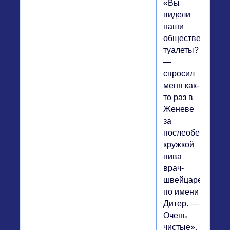
«Вы
видели
наши
общественные
туалеты?
—
спросил
меня как-
то раз в
Женеве
за
послеобеденной
кружкой
пива
врач-
швейцарец
по имени
Дитер. —
Очень
чистые».