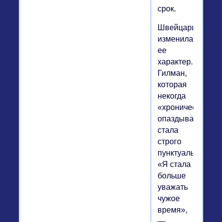
срок.
Швейцария
изменила
ее
характер.
Гилман,
которая
некогда
«хронически
опаздывала»,
стала
строго
пунктуальной.
«Я стала
больше
уважать
чужое
время»,
—