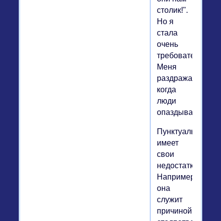
столик!".
Но я
стала
очень
требовательной.
Меня
раздражает,
когда
люди
опаздывают».
Пунктуальность
имеет
свои
недостатки.
Например,
она
служит
причиной