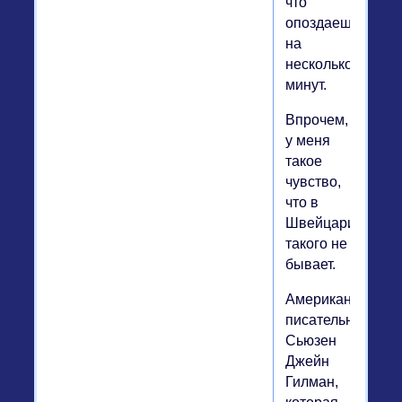
что
опоздаешь
на
несколько
минут.
Впрочем,
у меня
такое
чувство,
что в
Швейцарии
такого не
бывает.
Американская
писательница
Сьюзен
Джейн
Гилман,