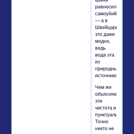
равносильно
самоубийству
— а в
Швейцарии
это даже
модно,
ведь
вода эта
из
природных
источников.
Чем же
объясняются
эти
чистота и
пунктуальность?
Точно
никто не