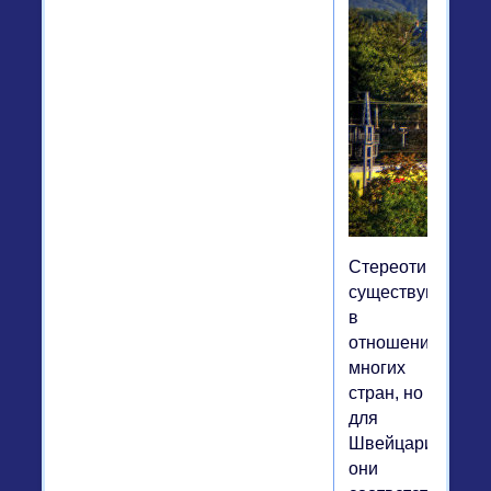
Стереотипы
существуют
в
отношении
многих
стран, но
для
Швейцарии
они