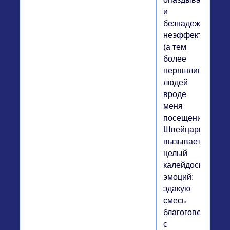
и
безнадежно
неэффективных
(а тем
более
неряшливых)
людей
вроде
меня
посещение
Швейцарии
вызывает
целый
калейдоскоп
эмоций:
эдакую
смесь
благоговения
с