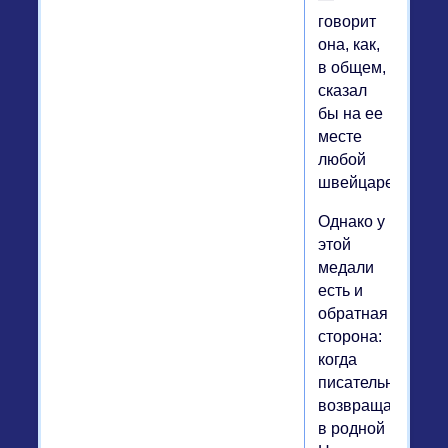
говорит
она, как,
в общем,
сказал
бы на ее
месте
любой
швейцарец.
Однако у
этой
медали
есть и
обратная
сторона:
когда
писательница
возвращается
в родной