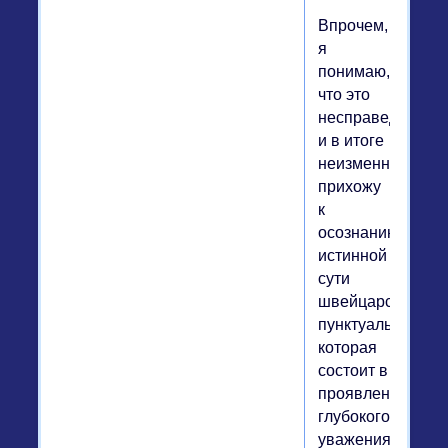
Впрочем,
я
понимаю,
что это
несправедливо,
и в итоге
неизменно
прихожу
к
осознанию
истинной
сути
швейцарской
пунктуальности,
которая
состоит в
проявлении
глубокого
уважения