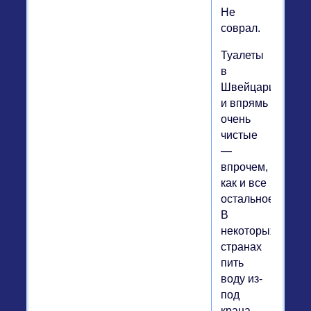
Не
соврал.
Туалеты
в
Швейцарии
и впрямь
очень
чистые
—
впрочем,
как и все
остальное.
В
некоторых
странах
пить
воду из-
под
крана