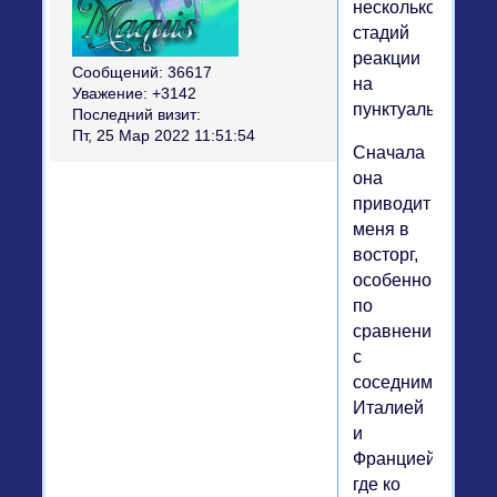
несколько
стадий
реакции
Сообщений:
36617
на
Уважение:
+3142
пунктуальность.
Последний визит:
Пт, 25 Мар 2022 11:51:54
Сначала
она
приводит
меня в
восторг,
особенно
по
сравнению
с
соседними
Италией
и
Францией,
где ко