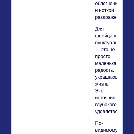
облегчением
и ноткой
раздражения.
Для
швейцарцев
пунктуальность
— это не
просто
маленькая
радость,
украшающая
жизнь.
Это
источник
глубокого
удовлетворения.
По-
видимому,