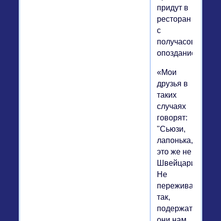
придут в
ресторан
с
получасовым
опозданием.
«Мои
друзья в
таких
случаях
говорят:
"Сьюзи,
лапонька,
это же не
Швейцария!
Не
переживай
так,
подержат
они нам