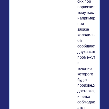
сих пор
поражается
тому, как,
например,
при
заказе
холодильника
ей
сообщают
двухчасовой
промежуток,
в
течение
которого
будет
произведена
доставка,
и четко
соблюдают
этот