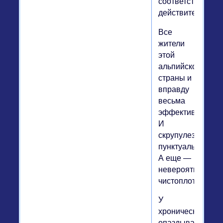
соответствуют
действительност
Все
жители
этой
альпийской
страны и
вправду
весьма
эффективны.
И
скрупулезно
пунктуальны.
А еще —
невероятно
чистоплотны.
У
хронически
опаздывающих