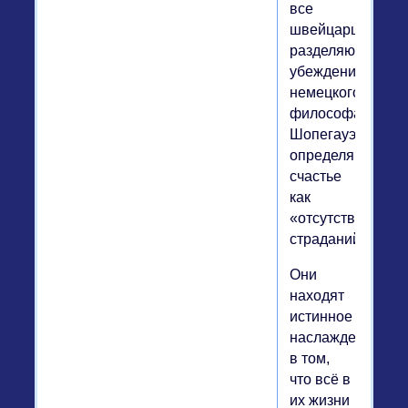
все
швейцарцы
разделяют
убеждения
немецкого
философа
Шопегауэра,
определявшего
счастье
как
«отсутствие
страданий».
Они
находят
истинное
наслаждение
в том,
что всё в
их жизни