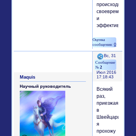
происходит
своевременно
и
эффективно.
0
Поделиться
Вс, 31
2
Июл 2016
Maquis
17:18:43
Научный руководитель
Всякий
раз,
приезжая
в
Швейцарию,
я
прохожу