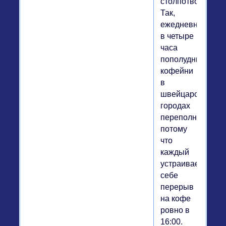
столпотворений.
Так,
ежедневно
в четыре
часа
пополудни
кофейни
в
швейцарских
городах
переполняются,
потому
что
каждый
устраивает
себе
перерыв
на кофе
ровно в
16:00.