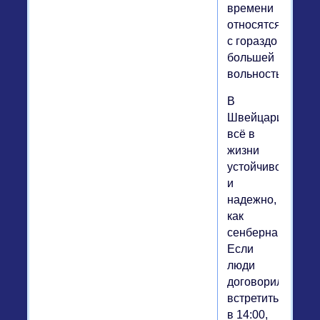
времени
относятся
с гораздо
большей
вольностью.
В
Швейцарии
всё в
жизни
устойчиво
и
надежно,
как
сенбернар.
Если
люди
договорились
встретиться
в 14:00,