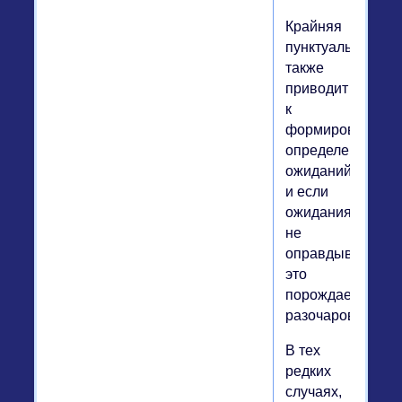
Крайняя
пунктуальность
также
приводит
к
формированию
определенных
ожиданий,
и если
ожидания
не
оправдываются,
это
порождает
разочарование.
В тех
редких
случаях,