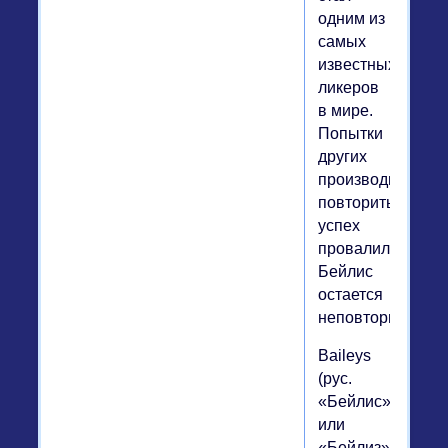
одним из
самых
известных
ликеров
в мире.
Попытки
других
производителей
повторить
успех
провалились,
Бейлис
остается
неповторимым.
Baileys
(рус.
«Бейлис»
или
«Бейлиз»)