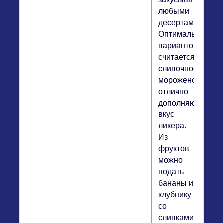
любыми
десертами.
Оптимальным
вариантом
считается
сливочное
мороженое,
отлично
дополняющее
вкус
ликера.
Из
фруктов
можно
подать
бананы и
клубнику
со
сливками.