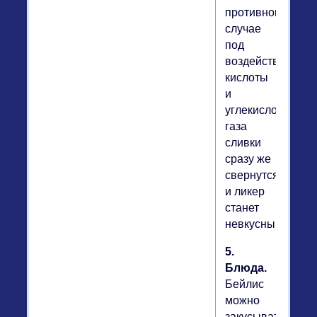
противном
случае
под
воздействием
кислоты
и
углекислого
газа
сливки
сразу же
свернутся,
и ликер
станет
невкусным.
5.
Блюда.
Бейлис
можно
закусывать