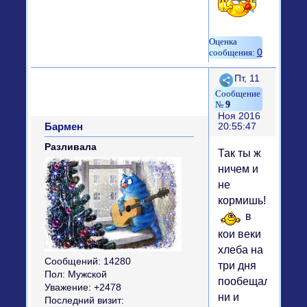
0
Поделиться
Пт, 11
9
Ноя 2016
Бармен
20:55:47
Разливала
Так ты ж
ничем и
не
кормишь!
в
кои веки
хлеба на
Сообщений:
14280
три дня
Пол:
Мужской
пообещала,
Уважение:
+2478
ни и
Последний визит: