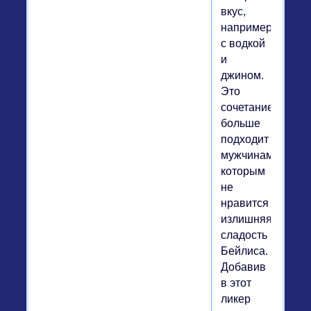
вкус,
например,
с водкой
и
джином.
Это
сочетание
больше
подходит
мужчинам,
которым
не
нравится
излишняя
сладость
Бейлиса.
Добавив
в этот
ликер