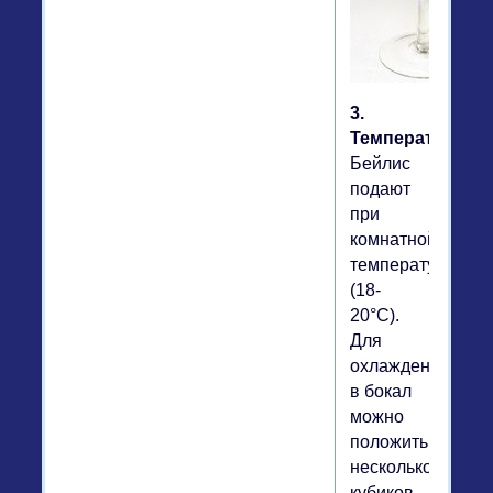
3.
Температура.
Бейлис
подают
при
комнатной
температуре
(18-
20°C).
Для
охлаждения
в бокал
можно
положить
несколько
кубиков