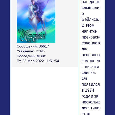
наверняка
слышали
о
Бейлисе.
В этом
напитке
прекрасно
сочетаются
Сообщений:
36617
два
Уважение:
+3142
основных
Последний визит:
компонента
Пт, 25 Мар 2022 11:51:54
– виски и
сливки.
Он
появился
в 1974
году и за
несколько
десятилетий
стал