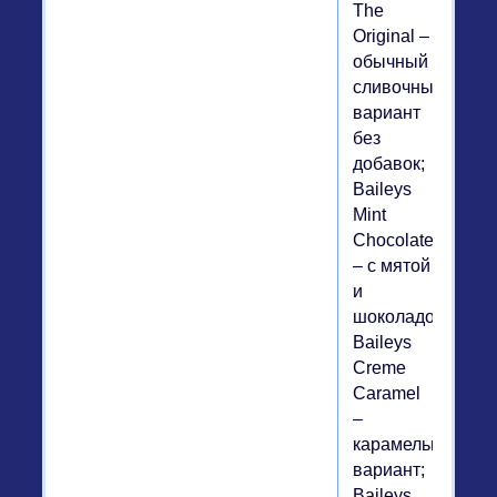
The
Original –
обычный
сливочный
вариант
без
добавок;
Baileys
Mint
Chocolate
– с мятой
и
шоколадом;
Baileys
Creme
Caramel
–
карамельный
вариант;
Baileys