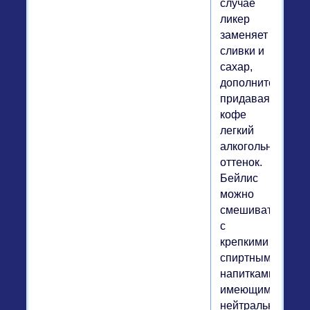
случае
ликер
заменяет
сливки и
сахар,
дополнительно
придавая
кофе
легкий
алкогольный
оттенок.
Бейлис
можно
смешивать
с
крепкими
спиртными
напитками,
имеющими
нейтральный