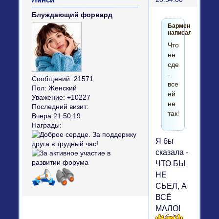
Блуждающий форвард
Бармен
написал(а):
Что
не
сделай
-
Сообщений:
21571
все
Пол:
Женский
ей
Уважение:
+10227
не
Последний визит:
так!))
Вчера 21:50:19
Награды:
Я бы
сказала -
ЧТО БЫ
НЕ
СЬЕЛ, А
ВСЁ
МАЛО!