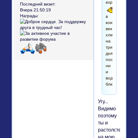
кормишь!
Последний визит:
Вчера 21:50:19
Награды:
в
кои
веки
хлеба
на
три
дня
пообещала,
ни
и
воды
блюдце!
Угу...
Видимо
поэтому
ты и
растолстел
на мою