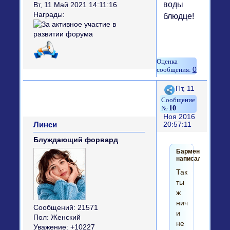
воды
Вт, 11 Май 2021 14:11:16
Награды:
блюдце!
0
Поделиться
Пт, 11
10
Ноя 2016
Линси
20:57:11
Блуждающий форвард
Бармен
написал(а):
Так
ты
ж
ничем
Сообщений:
21571
и
Пол:
Женский
не
Уважение:
+10227