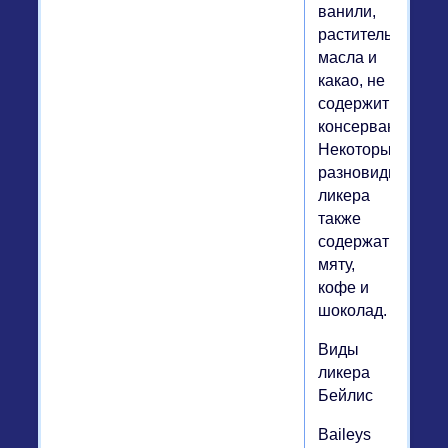
ванили,
растительного
масла и
какао, не
содержит
консервантов.
Некоторые
разновидности
ликера
также
содержат
мяту,
кофе и
шоколад.
Виды
ликера
Бейлис
Baileys