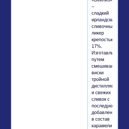
–
сладкий
ирландский
сливочный
ликер
крепостью
17%.
Изготавливается
путем
смешивания
виски
тройной
дистилляции
и свежих
сливок с
последующим
добавлением
в состав
карамели,