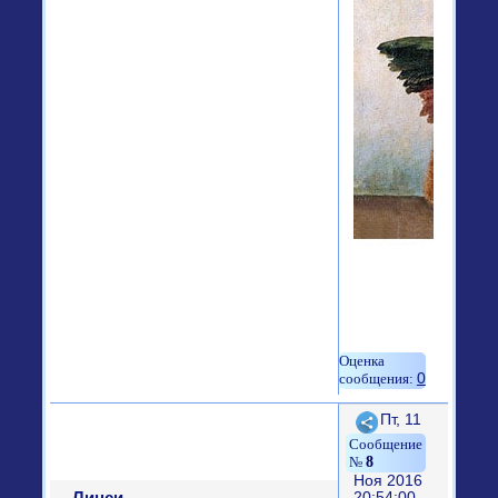
0
Поделиться
Пт, 11
8
Ноя 2016
Линси
20:54:00