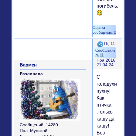
погибель....
0
Поделиться
Пт, 11
11
Ноя 2016
Бармен
21:04:24
Разливала
С
голодухи
пухну!
Как
птичка
,только
кашу да
Сообщений:
14280
кашу!
Пол:
Мужской
Без