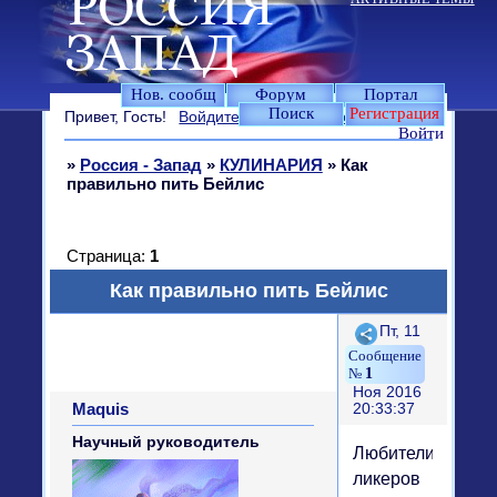
Нов. сообщ
Форум
Портал
Поиск
Регистрация
Привет, Гость!
Войдите
или
зарегистрируйтесь
.
Войти
»
Россия - Запад
»
КУЛИНАРИЯ
»
Как
правильно пить Бейлис
Страница:
1
Как правильно пить Бейлис
Поделиться
Пт, 11
1
Ноя 2016
Maquis
20:33:37
Научный руководитель
Любители
ликеров