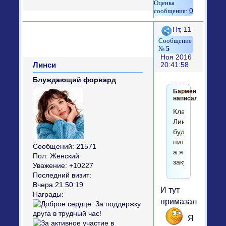
0
Поделиться
Пт, 11
5
Ноя 2016
Линси
20:41:58
Блуждающий форвард
Бармен
написал(а):
Класс!
Линсик
будет
пить,
Сообщений:
21571
а я
Пол:
Женский
закусывать!))
Уважение:
+10227
Последний визит:
Вчера 21:50:19
И тут
Награды:
примазался!
Я