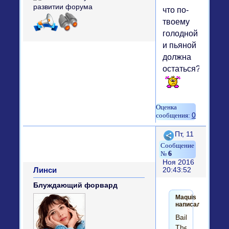
что по-
твоему
голодной
и пьяной
должна
остаться?
0
Поделиться
Пт, 11
6
Ноя 2016
Линси
20:43:52
Блуждающий форвард
Maquis
написал(а):
Baileys
The