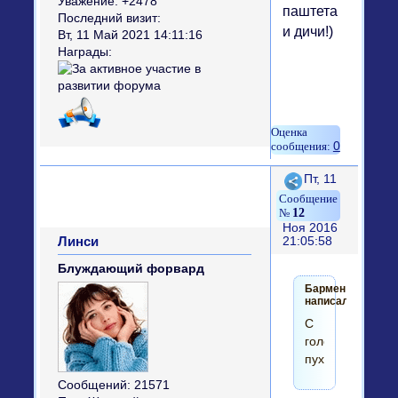
Уважение:
+2478
паштета
Последний визит:
и дичи!)
Вт, 11 Май 2021 14:11:16
Награды:
0
Поделиться
Пт, 11
12
Ноя 2016
Линси
21:05:58
Блуждающий форвард
Бармен
написал(а):
С
голодухи
пухну!
Сообщений:
21571