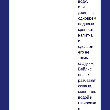
водку
или
джин, вы
одновременно
поднимите
крепость
напитка
и
сделаете
его не
таким
сладким.
Бейлис
нельзя
разбавлять
соками,
минеральной
водой и
газировками,
в