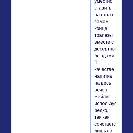
уместно
ставить
на стол в
самом
конце
трапезы
вместе с
десертными
блюдами.
В
качестве
напитка
на весь
вечер
Бейлис
используется
редко,
так как
сочетается
лишь со