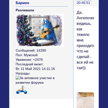
Бармен
20:46:51
Разливала
Да,
Ангелочек...
видишь,
как
тяжело
мне
приходится?
Сообщений:
14280
Что не
Пол:
Мужской
сделай -
Уважение:
+2478
все ей не
Последний визит:
так!))
Вт, 11 Май 2021 14:11:16
Награды: