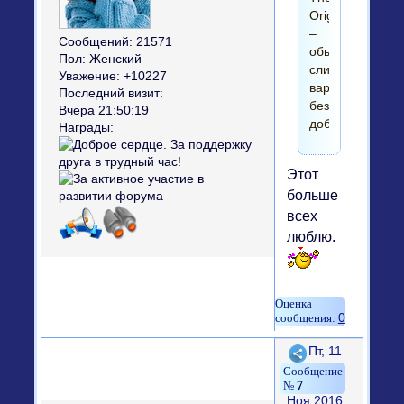
Original
–
Сообщений:
21571
обычный
Пол:
Женский
сливочный
Уважение:
+10227
вариант
Последний визит:
без
Вчера 21:50:19
добавок;
Награды:
Этот
больше
всех
люблю.
0
Поделиться
Пт, 11
7
Ноя 2016