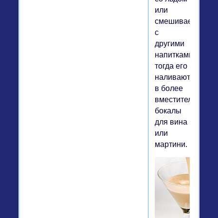
или
смешивается
с
другими
напитками,
тогда его
наливают
в более
вместительные
бокалы
для вина
или
мартини.