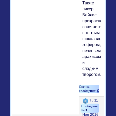
Также
ликер
Бейлис
прекрасно
сочетается
с тертым
шоколадом,
зефиром,
печеньем,
арахисом
и
сладким
творогом.
0
Поделиться
Пт, 11
3
Ноя 2016