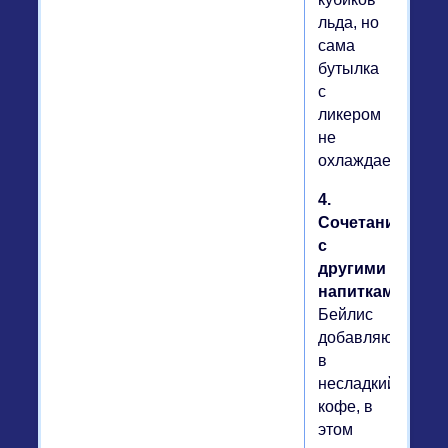
льда, но
сама
бутылка
с
ликером
не
охлаждается.
4.
Сочетание
с
другими
напитками.
Бейлис
добавляют
в
несладкий
кофе, в
этом