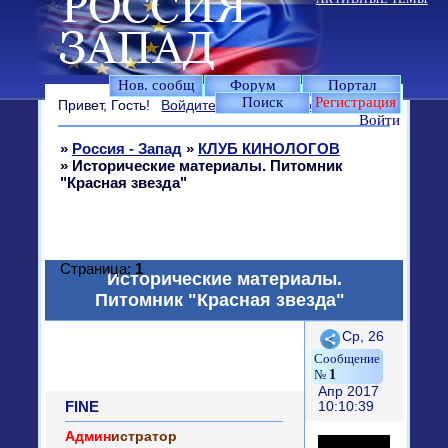
Нов. сообщ
Форум
Портал
Поиск
Регистрация
Привет, Гость!
Войдите
или
зарегистрируйтесь
.
Войти
»
Россия - Запад
»
КЛУБ КИНОЛОГОВ
»
Исторические материалы. Питомник
"Красная звезда"
Страница:
1
Исторические материалы.
Питомник "Красная звезда"
Поделиться
Ср, 26
1
Апр 2017
FINE
10:10:39
Админ
истратор