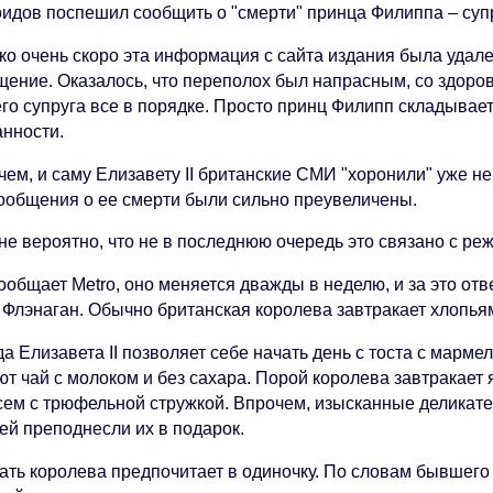
оидов поспешил сообщить о "смерти" принца Филиппа – супр
ко очень скоро эта информация с сайта издания была удал
щение. Оказалось, что переполох был напрасным, со здоров
его супруга все в порядке. Просто принц Филипп складыва
анности.
ем, и саму Елизавету II британские СМИ "хоронили" уже не 
сообщения о ее смерти были сильно преувеличены.
не вероятно, что не в последнюю очередь это связано с р
ообщает Metro, оно меняется дважды в неделю, и за это от
 Флэнаган. Обычно британская королева завтракает хлопья
а Елизавета II позволяет себе начать день с тоста с марме
ют чай с молоком и без сахара. Порой королева завтракает
сем с трюфельной стружкой. Впрочем, изысканные деликате
ей преподнесли их в подарок.
ать королева предпочитает в одиночку. По словам бывшего