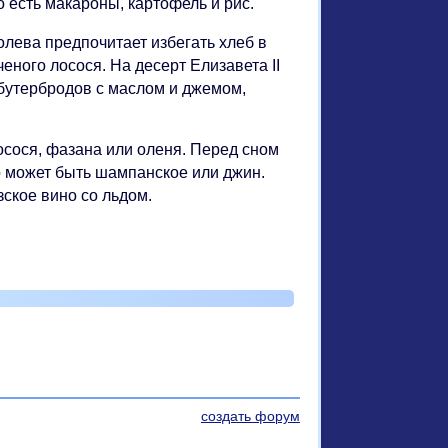
о есть макароны, картофель и рис.
лева предпочитает избегать хлеб в
ченого лосося. На десерт Елизавета II
бутербродов с маслом и джемом,
лосося, фазана или оленя. Перед сном
о может быть шампанское или джин.
ское вино со льдом.
создать форум