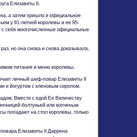
уга Елизаветы II.
ена, а затем пришло и официальное
ьем у 91-летней королевы и ее 95-
ет с себя многочисленные официальные
раз, но она снова и снова доказывала,
ежимом питания и меню королевы.
вечает личный шеф-повар Елизаветы II
ми и йогуртом с кленовым сиропом.
ладом. Вместе с едой Ее Величеству
 яичницей-болтуньей или копченым
сы попадают на стол королевы, только
 повара Елизаветы II Даррена