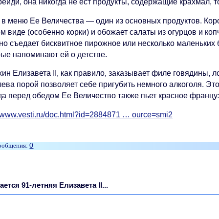
ейди, она никогда не ест продукты, содержащие крахмал, т
 в меню Ее Величества — один из основных продуктов. Коро
м виде (особенно корки) и обожает салаты из огурцов и коп
но съедает бисквитное пирожное или несколько маленьких 
рые напоминают ей о детстве.
ин Елизавета II, как правило, заказывает филе говядины, 
лева порой позволяет себе пригубить немного алкоголя. Эт
да перед обедом Ее Величество также пьет красное француз
//www.vesti.ru/doc.html?id=2884871 … ource=smi2
0
ается 91-летняя Елизавета II...