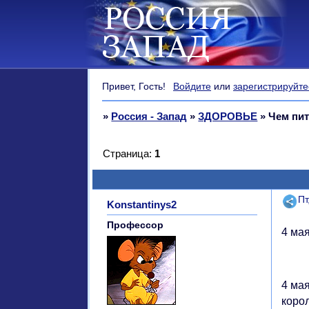
Привет, Гость!
Войдите
или
зарегистрируйте
»
Россия - Запад
»
ЗДОРОВЬЕ
»
Чем пит
Страница:
1
Поде
Пт
Konstantinys2
Профессор
4 мая
4 ма
коро