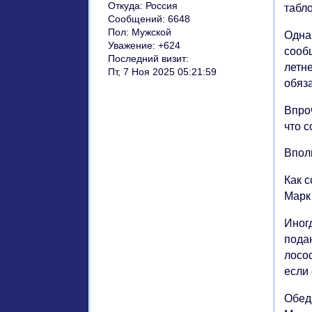
Откуда:
Россия
табл
Сообщений:
6648
Пол:
Мужской
Одна
Уважение:
+624
сооб
Последний визит:
летн
Пт, 7 Ноя 2025 05:21:59
обяз
Впроч
что 
Впол
Как с
Марк
Иногд
пода
лосо
если 
Обед