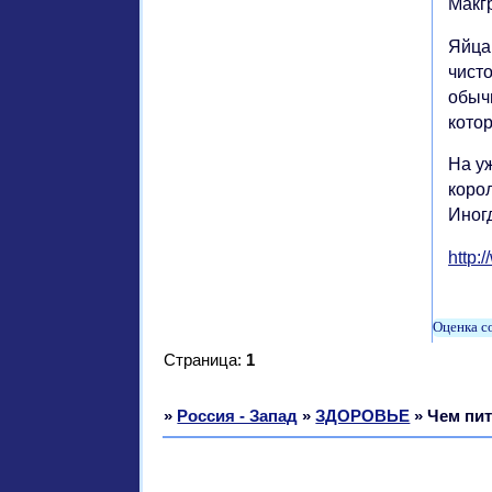
Макгр
Яйца
чисто
обыч
кото
На уж
коро
Иног
http:
Страница:
1
»
Россия - Запад
»
ЗДОРОВЬЕ
»
Чем пит