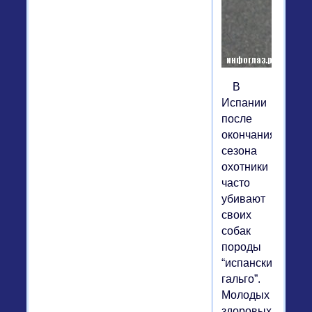
В
Испании
после
окончания
сезона
охотники
часто
убивают
своих
собак
породы
“испанский
гальго”.
Молодых
здоровых