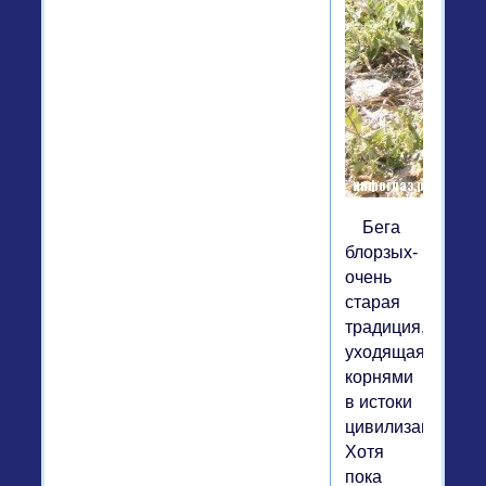
Бега
блорзых-
очень
старая
традиция,
уходящая
корнями
в истоки
цивилизации.
Хотя
пока