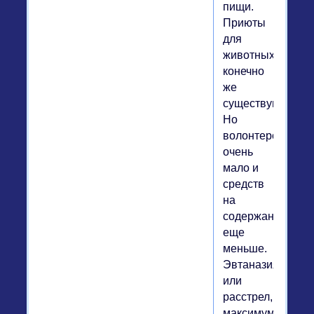
пищи.
Приюты
для
животных
конечно
же
существуют.
Но
волонтеров
очень
мало и
средств
на
содержание
еще
меньше.
Эвтаназия
или
расстрел,
максимум