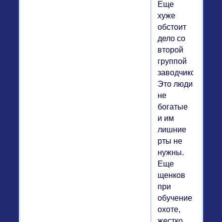
Еще
хуже
обстоит
дело со
второй
группой
заводчиков.
Это люди
не
богатые
и им
лишние
рты не
нужны.
Еще
щенков
при
обучение
охоте,
жестко