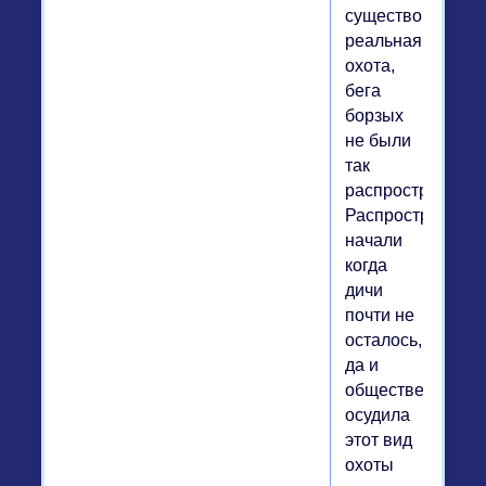
существовала
реальная
охота,
бега
борзых
не были
так
распространены.
Распространятьс
начали
когда
дичи
почти не
осталось,
да и
общественность
осудила
этот вид
охоты