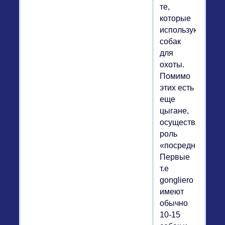
те,
которые
используют
собак
для
охоты.
Помимо
этих есть
еще
цыгане,
осуществляющи
роль
«посредников».
Первые
т.е
gongliero
имеют
обычно
10-15