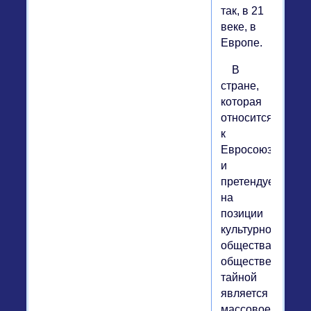
так, в 21
веке, в
Европе.
В
стране,
которая
относится
к
Евросоюзу
и
претендует
на
позиции
культурного
общества,
общественной
тайной
является
массовое