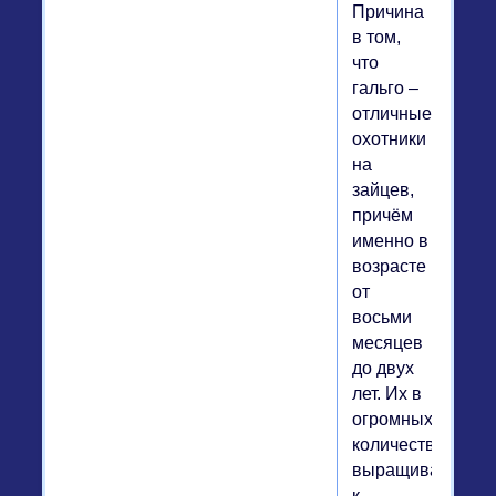
Причина
в том,
что
гальго –
отличные
охотники
на
зайцев,
причём
именно в
возрасте
от
восьми
месяцев
до двух
лет. Их в
огромных
количествах
выращивают
к