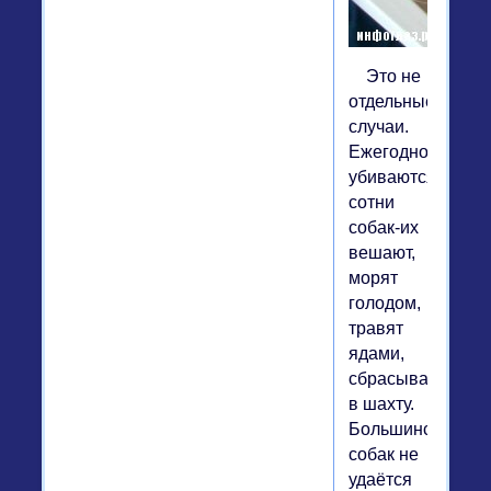
Это не
отдельные
случаи.
Ежегодно
убиваются
сотни
собак-их
вешают,
морят
голодом,
травят
ядами,
сбрасывают
в шахту.
Большинство
собак не
удаётся