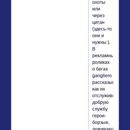
охоты
или
через
циган
(здесь-то
они и
нужны ).
В
рекламных
роликах
о бегах
gangliero
рассказывают
как их
отслужившие
добрую
службу
герои-
борзые,
доживают