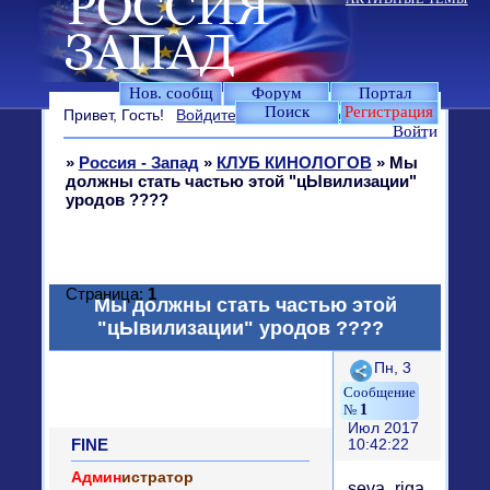
Нов. сообщ
Форум
Портал
Поиск
Регистрация
Привет, Гость!
Войдите
или
зарегистрируйтесь
.
Войти
»
Россия - Запад
»
КЛУБ КИНОЛОГОВ
»
Мы
должны стать частью этой "цЫвилизации"
уродов ????
Страница:
1
Мы должны стать частью этой
"цЫвилизации" уродов ????
Поделиться
Пн, 3
1
Июл 2017
FINE
10:42:22
Админ
истратор
seva_riga