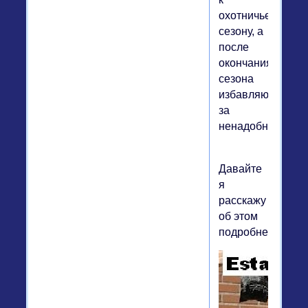
охотничьему
сезону, а
после
окончания
сезона
избавляются
за
ненадобностью.
Давайте
я
расскажу
об этом
подробнее.