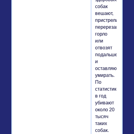
собак
вешают,
пристреливают,
перерезают
горло
или
отвозят
подальше
и
оставляют
умирать.
По
статистике
в год
убивают
около 20
тысяч
таких
собак.