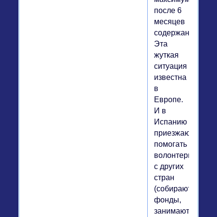
после 6
месяцев
содержания.
Эта
жуткая
ситуация
известна
в
Европе.
И в
Испанию
приезжают
помогать
волонтеры
с других
стран
(собирают
фонды,
занимаются