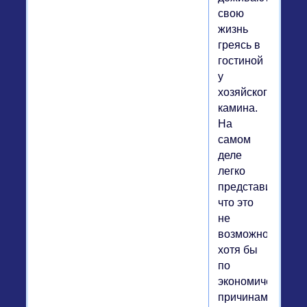
свою
жизнь
греясь в
гостиной
у
хозяйского
камина.
На
самом
деле
легко
представить,
что это
не
возможно,
хотя бы
по
экономическим
причинам.