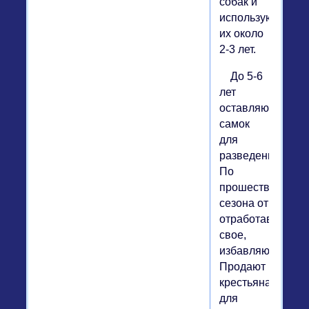
собак и
используют
их около
2-3 лет.
До 5-6
лет
оставляют
самок
для
разведения.
По
прошествии
сезона от
отработавших
свое,
избавляются.
Продают
крестьянам
для