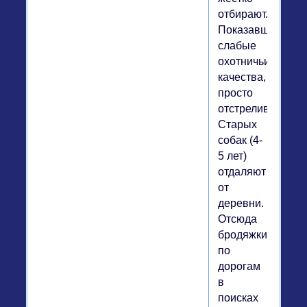
отбирают.
Показавших
слабые
охотничьи
качества,
просто
отстреливают.
Старых
собак (4-
5 лет)
отдаляют
от
деревни.
Отсюда
бродяжки
по
дорогам
в
поисках