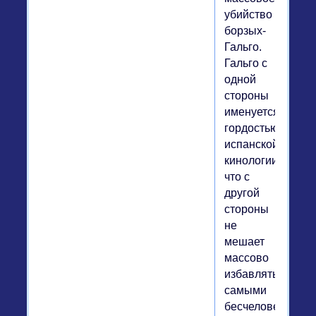
убийство
борзых-
Гальго.
Гальго с
одной
стороны
именуется
гордостью
испанской
кинологии,
что с
другой
стороны
не
мешает
массово
избавляться
самыми
бесчеловечными