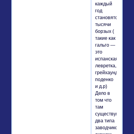
каждый
год
становятся
тысячи
борзых (
такие как
гальго —
это
испанская
левретка,
грейхаунд,
поденко
и д.р)
Дело в
том что
там
существуют
два типа
заводчиков: