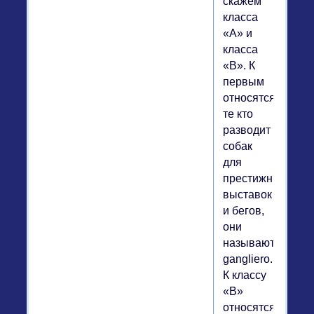
скажем
класса
«А» и
класса
«В». К
первым
относятся
те кто
разводит
собак
для
престижных
выставок
и бегов,
они
называются
gangliero.
К классу
«В»
относятся