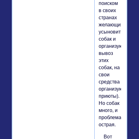
поиском
в своих
странах
желающих
усыновить
собак и
организуют
вывоз
этих
собак, на
свои
средства
организуют
приюты).
Но собак
много, и
проблема
острая.
Вот