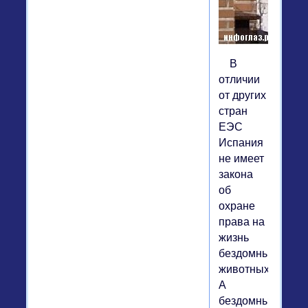
В
отличии
от других
стран
ЕЭС
Испания
не имеет
закона
об
охране
права на
жизнь
бездомных
животных.
А
бездомными