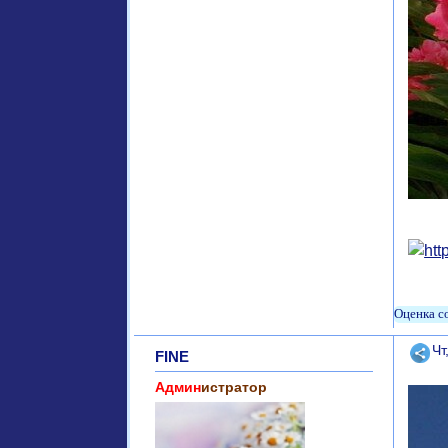
Поде
Чт
FINE
Админ
истратор