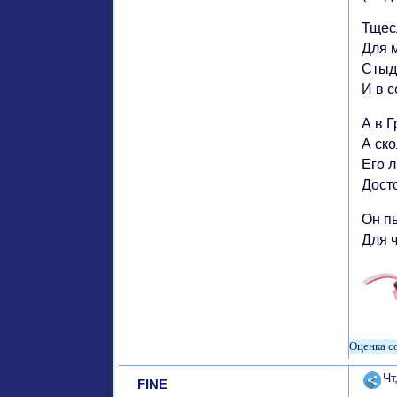
Тщес
Для 
Стыд
И в 
А в Г
А ско
Его л
Досто
Он пы
Для ч
Поде
Чт
FINE