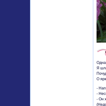
Однаж
Я шл
Почу
О яр
- На
- Не
- Он 
(Недо