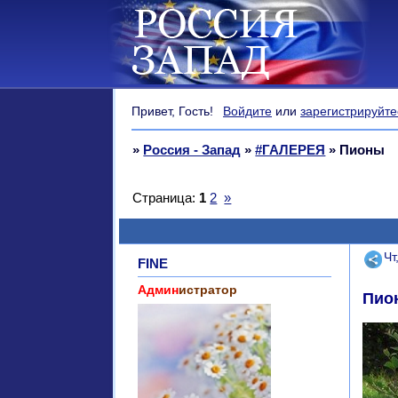
Привет, Гость!
Войдите
или
зарегистрируйте
»
Россия - Запад
»
#ГАЛЕРЕЯ
»
Пионы
Страница:
1
2
»
Поде
Чт
FINE
Админ
истратор
Пио