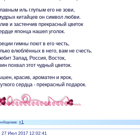
лавным иль глупым его не зови,
мудрых китайцев он символ любви.
лив и застенчив прекрасный цветок
сердце японца нашел уголок.
реции гимны поют в его честь,
лько влюблённых в него, вам не счесть.
юбит Запад, Россия, Восток,
ин похвал этот чудный цветок.
шен, красив, ароматен и ярок,
уткого сердца - прекрасный подарок.
+1
литься
, 27 Июл 2017 12:02:41