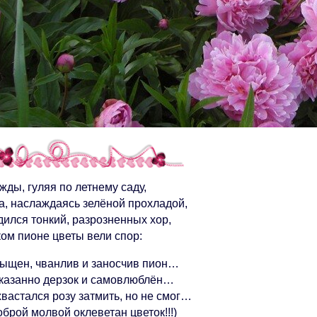
ды, гуляя по летнему саду,
а, наслаждаясь зелёной прохладой,
дился тонкий, разрозненных хор,
ком пионе цветы вели спор:
пыщен, чванлив и заносчив пион…
сказанно дерзок и самовлюблён…
хвастался розу затмить, но не смог…
брой молвой оклеветан цветок!!!)