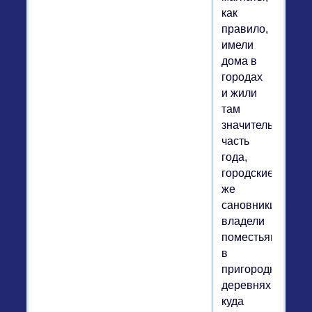
как
правило,
имели
дома в
городах
и жили
там
значительную
часть
года,
городские
же
сановники
владели
поместьями
в
пригородных
деревнях,
куда