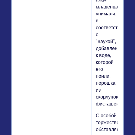
младенца
унимали,
в
соответствии
с
"наукой",
добавлением
к воде,
которой
его
поили,
порошка
из
скорлупок
фисташек.
С особой
торжественност
обставлялось