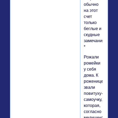
обычно
на этот
счет
только
беглые и
скудные
замечания).
*
Рожали
ромейки
у себя
дома. К
роженице
звали
повитуху-
самоучку,
которая,
согласно
медицинскому