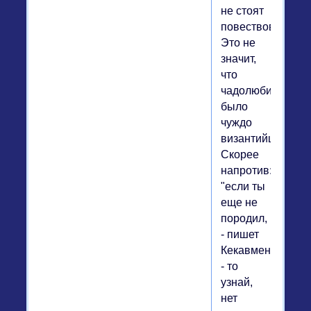
не стоят
повествования".
Это не
значит,
что
чадолюбие
было
чуждо
византийцам.
Скорее
напротив:
"если ты
еще не
породил,
- пишет
Кекавмен,
- то
узнай,
нет