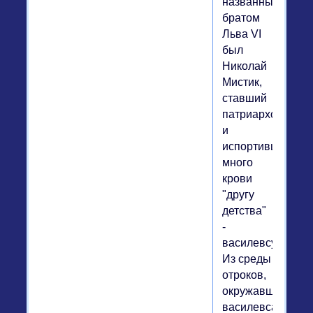
названным
братом
Льва VI
был
Николай
Мистик,
ставший
патриархом
и
испортивший
много
крови
"другу
детства"
-
василевсу.
Из среды
отроков,
окружавших
василевса