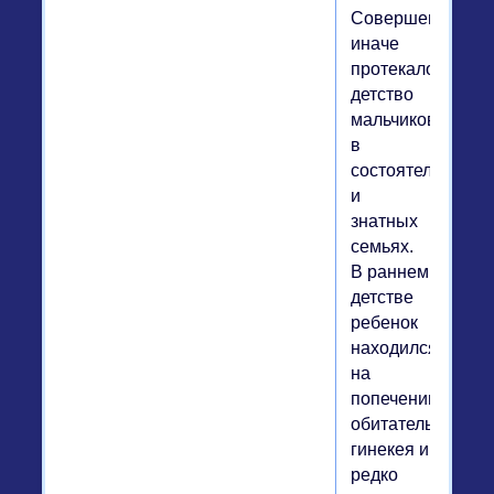
Совершенно
иначе
протекало
детство
мальчиков
в
состоятельных
и
знатных
семьях.
В раннем
детстве
ребенок
находился
на
попечении
обитательниц
гинекея и
редко