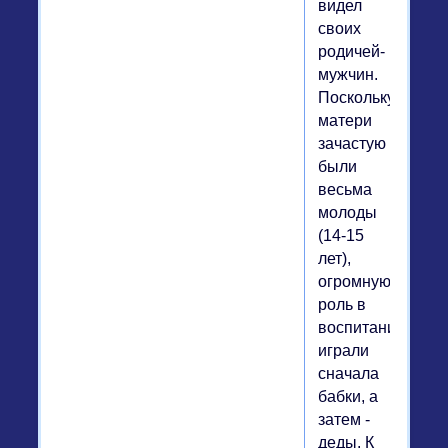
видел
своих
родичей-
мужчин.
Поскольку
матери
зачастую
были
весьма
молоды
(14-15
лет),
огромную
роль в
воспитании
играли
сначала
бабки, а
затем -
деды. К