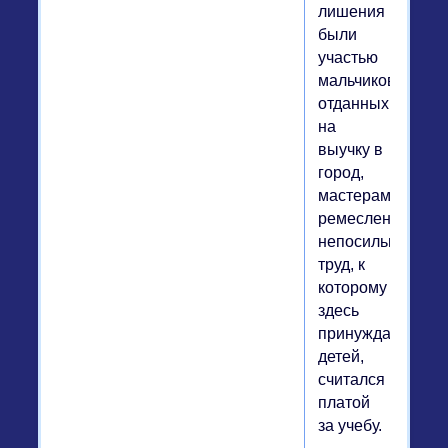
лишения
были
участью
мальчиков,
отданных
на
выучку в
город,
мастерам-
ремесленникам:
непосильный
труд, к
которому
здесь
принуждали
детей,
считался
платой
за учебу.