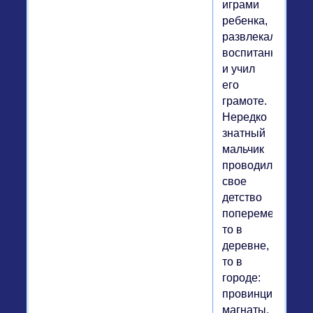
играми
ребенка,
развлекал
воспитанника
и учил
его
грамоте.
Нередко
знатный
мальчик
проводил
свое
детство
попеременно
то в
деревне,
то в
городе:
провинциальные
магнаты,