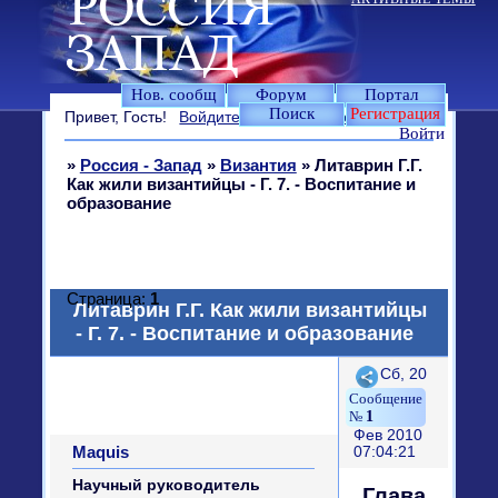
Нов. сообщ
Форум
Портал
Поиск
Регистрация
Привет, Гость!
Войдите
или
зарегистрируйтесь
.
Войти
»
Россия - Запад
»
Византия
»
Литаврин Г.Г.
Как жили византийцы - Г. 7. - Воспитание и
образование
Страница:
1
Литаврин Г.Г. Как жили византийцы
- Г. 7. - Воспитание и образование
Поделиться
Сб, 20
1
Фев 2010
Maquis
07:04:21
Научный руководитель
Глава