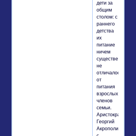
дети за
общим
столом: с
раннего
детства
их
питание
ничем
существенно
не
отличалось
от
питания
взрослых
членов
семьи.
Аристократ
Георгий
Акрополит
с