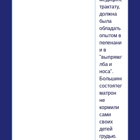
трактату,
должна
была
обладать
опытом в
пеленании
и в
"выпрямлении
лба и
носа".
Большинство
состоятельных
матрон
не
кормили
сами
своих
детей
грудью.