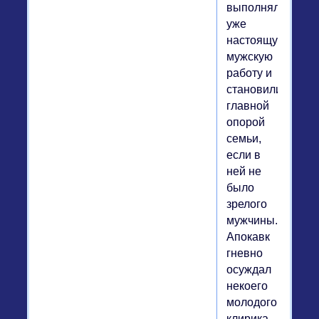
выполняли
уже
настоящую
мужскую
работу и
становились
главной
опорой
семьи,
если в
ней не
было
зрелого
мужчины.
Апокавк
гневно
осуждал
некоего
молодого
клирика,