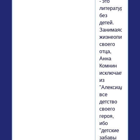
- это
литература
без
детей.
Занимаясь
жизнеописанием
своего
отца,
Анна
Комнин
исключает
из
"Алексиады"
все
детство
своего
героя,
ибо
"детские
забавы