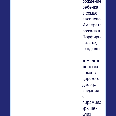
рождение
ребенка
в семье
василевса.
Императрица
рожала в
Порфирной
палате,
входившей
в
комплекс
женских
покоев
царского
дворца, -
в здании
с
пирамидальной
крышей
близ