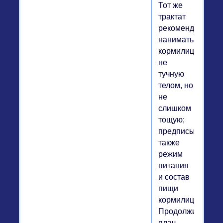
Тот же
трактат
рекомендовал
нанимать
кормилицу
не
тучную
телом, но
не
слишком
тощую;
предписывался
также
режим
питания
и состав
пищи
кормилицы.
Продолжительн
плач