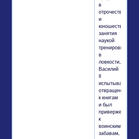
в
отрочестве
и
юношестве
занятия
наукой
тренировкам
в
ловкости,
Василий
II
испытывал
отвращение
к книгам
и был
привержен
к
воинским
забавам,