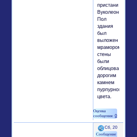
пристани
Вуколеон.
Пол
здания
был
выложен
мрамором,
стены
были
облицованы
дорогим
камнем
пурпурного
цвета.
0
Поделиться
Сб, 20