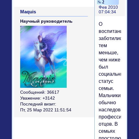
2
Фев 2010
Maquis
07:04:34
Научный руководитель
О
воспитании
заботились
тем
меньше,
чем ниже
был
социальный
статус
семьи.
Сообщений:
36617
Мальчики
Уважение:
+3142
обычно
Последний визит:
наследовали
Пт, 25 Мар 2022 11:51:54
профессию
отцов. В
семьях
простолюдинов