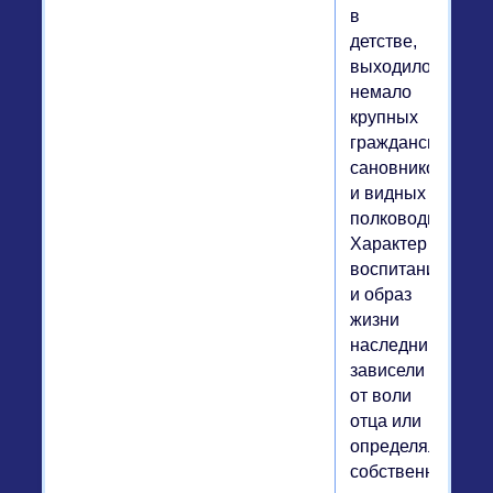
в
детстве,
выходило
немало
крупных
гражданских
сановников
и видных
полководцев.
Характер
воспитания
и образ
жизни
наследника
зависели
от воли
отца или
определялись
собственными