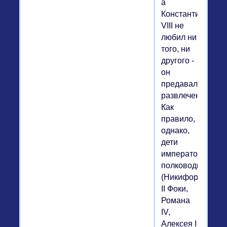
а
Константин
VIII не
любил ни
того, ни
другого -
он
предавался
развлечениям.
Как
правило,
однако,
дети
императоров-
полководцев
(Никифора
II Фоки,
Романа
IV,
Алексея I