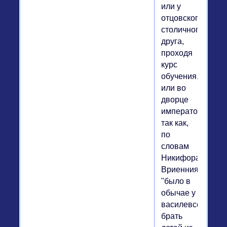
или у
отцовского
столичного
друга,
проходя
курс
обучения,
или во
дворце
императора,
так как,
по
словам
Никифора
Вриенния,
"было в
обычае у
василевсов"
брать