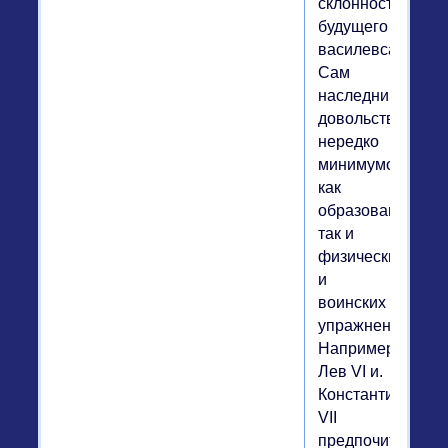
склонностями
будущего
василевса.
Сам
наследник
довольствовалс
нередко
минимумом
как
образования,
так и
физических
и
воинских
упражнений.
Например,
Лев VI и.
Константин
VII
предпочитали