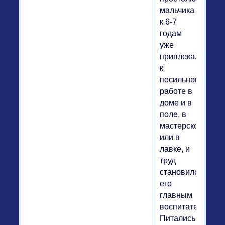
мальчика
к 6-7
годам
уже
привлекали
к
посильной
работе в
доме и в
поле, в
мастерской
или в
лавке, и
труд
становился
его
главным
воспитателем.
Питались