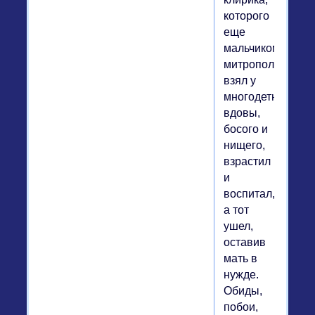
которого
еще
мальчиком
митрополит
взял у
многодетной
вдовы,
босого и
нищего,
взрастил
и
воспитал,
а тот
ушел,
оставив
мать в
нужде.
Обиды,
побои,