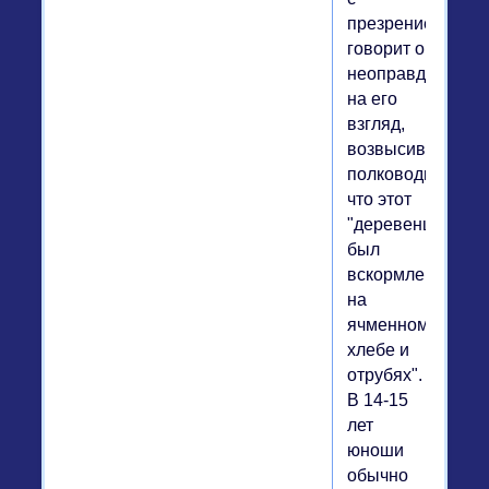
презрением
говорит о
неоправданно,
на его
взгляд,
возвысившемся
полководце,
что этот
"деревенщина
был
вскормлен
на
ячменном
хлебе и
отрубях".
В 14-15
лет
юноши
обычно