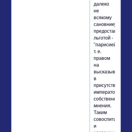
далеко
не
всякому
сановнику
предоставляемо
льготой -
"парисией",
т. е.
правом
на
высказывание
в
присутствии
императора
собственного
мнения.
Таким
совоспитаннико
и