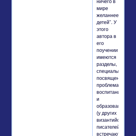
ничего в
мире
желаннее
детей". У
этого
автора в
его
поучении
имеются
разделы,
специально
посвященные
проблемам
воспитания
и
образования
(у других
византийских
писателей
встречаются