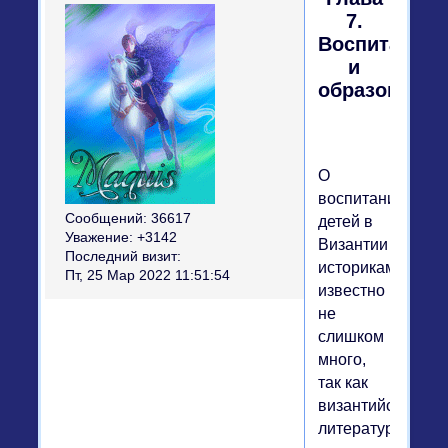
7.
Воспитание
и
образование
О
воспитании
Сообщений:
36617
детей в
Уважение:
+3142
Византии
Последний визит:
историкам
Пт, 25 Мар 2022 11:51:54
известно
не
слишком
много,
так как
византийская
литература