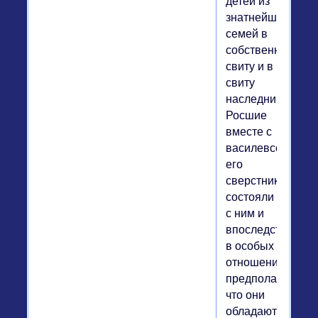
детей из
знатнейших
семей в
собственную
свиту и в
свиту
наследника.
Росшие
вместе с
василевсом
его
сверстники
состояли
с ним и
впоследствии
в особых
отношениях:
предполагалось,
что они
обладают