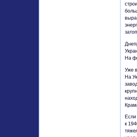
стро
боль
выра
энер
зато
Днеп
Укра
На ф
Уже 
На У
завод
круп
нахо
Крам
Если 
к 19
тяже