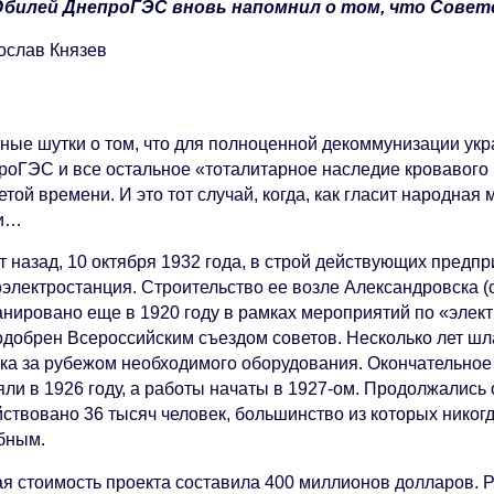
билей ДнепроГЭС вновь напомнил о том, что Совет
ослав Князев
тные шутки о том, что для полноценной декоммунизации ук
роГЭС и все остальное «тоталитарное наследие кровавого 
той времени. И это тот случай, когда, как гласит народная 
ки…
ет назад, 10 октября 1932 года, в строй действующих пред
оэлектростанция. Строительство ее возле Александровска 
анировано еще в 1920 году в рамках мероприятий по «элек
одобрен Всероссийским съездом советов. Несколько лет шл
пка за рубежом необходимого оборудования. Окончательно
ли в 1926 году, а работы начаты в 1927-ом. Продолжались 
йствовано 36 тысяч человек, большинство из которых никогд
бным.
я стоимость проекта составила 400 миллионов долларов. 