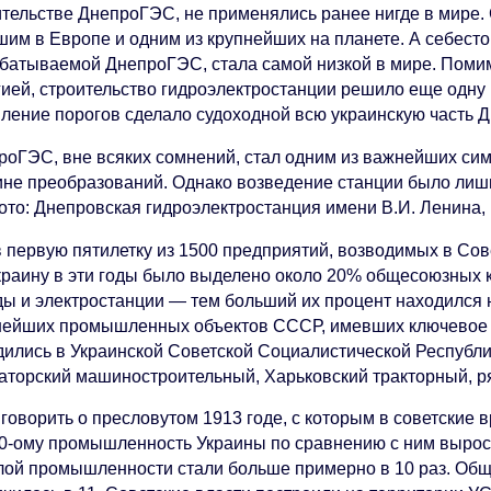
ительстве ДнепроГЭС, не применялись ранее нигде в мире
шим в Европе и одним из крупнейших на планете. А себесто
батываемой ДнепроГЭС, стала самой низкой в мире. Пом
гией, строительство гидроэлектростанции решило еще одн
пление порогов сделало судоходной всю украинскую часть
роГЭС, вне всяких сомнений, стал одним из важнейших сим
ине преобразований. Однако возведение станции было лишь
ото: Днепровская гидроэлектростанция имени В.И. Ленина, 
в первую пятилетку из 1500 предприятий, возводимых в Со
краину в эти годы было выделено около 20% общесоюзных 
ы и электростанции — тем больший их процент находился на
нейших промышленных объектов СССР, имевших ключевое з
дились в Украинской Советской Социалистической Республ
аторский машиностроительный, Харьковский тракторный, ря
говорить о пресловутом 1913 годе, с которым в советские 
40-ому промышленность Украины по сравнению с ним выросл
лой промышленности стали больше примерно в 10 раз. Общ