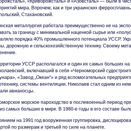
орожсталь», «Криворожсталь» и «Азовсталь» — были в чис
приятий мира. Впрочем, как и три украинских ферросплавн
польский, Стахановский.
инская металлургия работала преимущественно не на экспо
авать за границу с минимальной наценкой сырье или «пол
авляло порядка 40% промышленного потенциала УССР. Укра
ны, дорожную и сельскохозяйственную технику. Своему мет
енение.
ерритории УССР располагался и один их самых больших на 
колаевский, включавший в себя «Черноморский судостроит
унара», «Завод „Океан“» и ряд вспомогательных предприят
технику, системы вентиляции. Николаев стал одним из немн
кали авианосцы.
оморское морское пароходство в послевоенный период пре
из самых больших в мире. В 1980-е годы в его составе было
оянием на 1991 год вооруженная группировка, дислоциров
ртой по размерам и третьей по силе на планете.