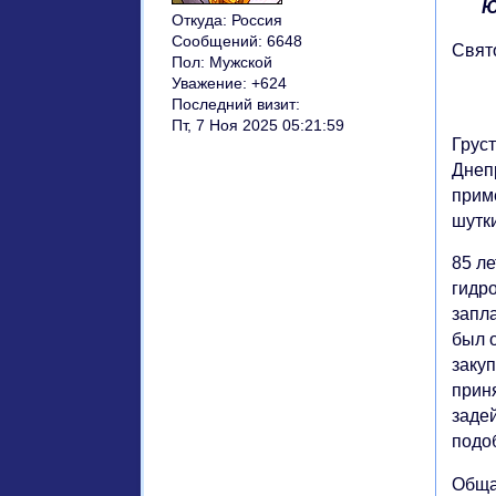
Ю
Откуда:
Россия
Сообщений:
6648
Свят
Пол:
Мужской
Уважение:
+624
Последний визит:
Пт, 7 Ноя 2025 05:21:59
Грус
Днеп
приме
шут
85 л
гидр
запл
был 
заку
приня
заде
подо
Обща