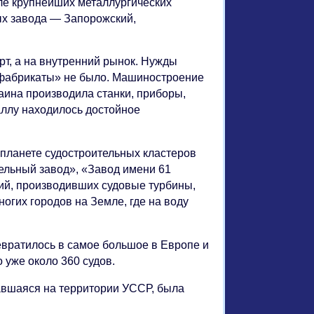
ле крупнейших металлургических
ых завода — Запорожский,
рт, а на внутренний рынок. Нужды
уфабрикаты» не было. Машиностроение
ина производила станки, приборы,
аллу находилось достойное
планете судостроительных кластеров
ельный завод», «Завод имени 61
ий, производивших судовые турбины,
огих городов на Земле, где на воду
вратилось в самое большое в Европе и
 уже около 360 судов.
авшаяся на территории УССР, была