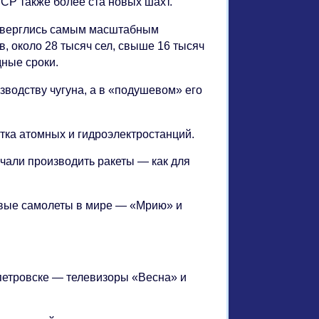
ССР также более ста новых шахт.
одверглись самым масштабным
, около 28 тысяч сел, свыше 16 тысяч
дные сроки.
водству чугуна, а в «подушевом» его
тка атомных и гидроэлектростанций.
али производить ракеты — как для
овые самолеты в мире — «Мрию» и
петровске — телевизоры «Весна» и