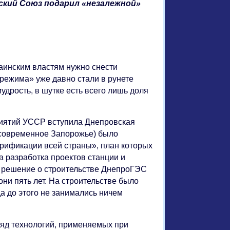
ский Союз подарил «незалежной»
раинским властям нужно снести
режима» уже давно стали в рунете
мудрость, в шутке есть всего лишь доля
приятий УССР вступила Днепровская
(современное Запорожье) было
трификации всей страны», план которых
а разработка проектов станции и
е решение о строительстве ДнепроГЭС
они пять лет. На строительстве было
а до этого не занимались ничем
Ряд технологий, применяемых при