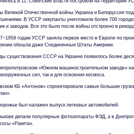
ичилось в 11. Советские власти построили на территории У
ды Великой Отечественной войны Украина и Белоруссия п
ушениями. В УССР оккупанты уничтожили более 700 городов
ик и заводов. Все это было после войны отстроено в рекор
57−1958 годам УССР заняла первое место в Европе по произ
рении обошла даже Соединенные Штаты Америки.
оды существования СССР на Украине появилось более деся
непропетровском «Южном машиностроительном заводе» нач
 вооруженных сил, так и для освоения космоса.
евском КБ «Антонов» спроектировали самые большие груз
лан».
порожье был налажен выпуск легковых автомобилей.
рькове делали популярные фотоаппараты ФЭД, а в Днепро
сосы «Ракета».