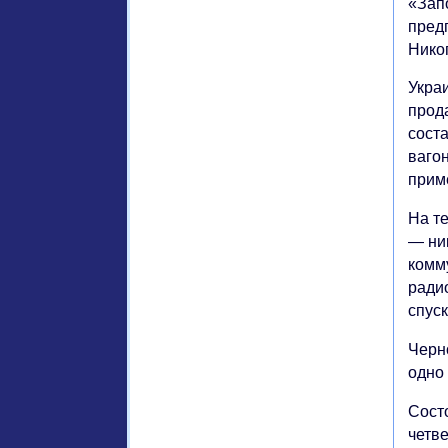
«Зап
пред
Нико
Укра
прод
сост
ваго
прим
На т
— ни
комм
радио
спус
Черн
одно 
Сост
четве