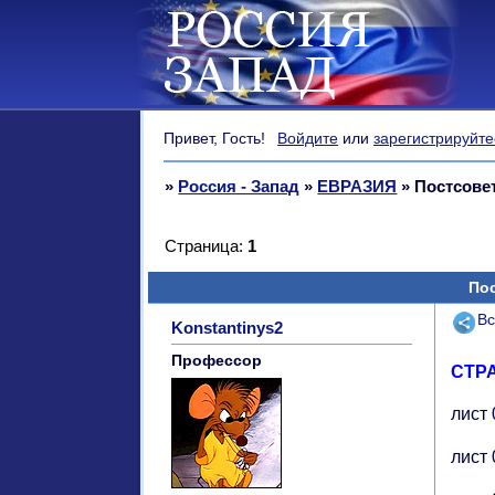
Привет, Гость!
Войдите
или
зарегистрируйте
»
Россия - Запад
»
ЕВРАЗИЯ
»
Постсовет
Страница:
1
Пос
Поде
Вс
Konstantinys2
Профессор
СТР
лист 01.
лист 0