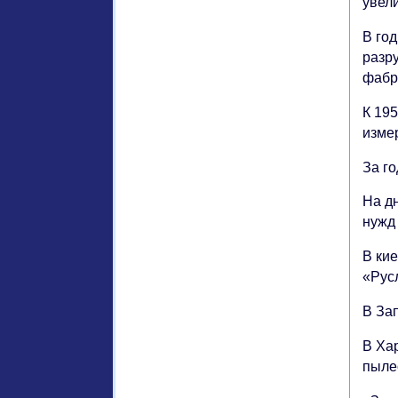
увел
В го
разр
фабр
К 19
изме
За г
На д
нужд
В ки
«Рус
В За
В Ха
пыле