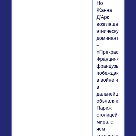
Но
Жанна
Д'Арк
возглашает
этническую
доминанту
–
«Прекрасная
Франция»,
французы
побеждают
в войне и
в
дальнейшем
объявляют
Париж
столицей
мира, с
чем
соглашается