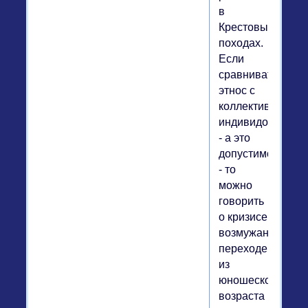
в
Крестовых
походах.
Если
сравнивать
этнос с
коллективным
индивидом,
- а это
допустимо,
- то
можно
говорить
о кризисе
возмужания,
переходе
из
юношеского
возраста