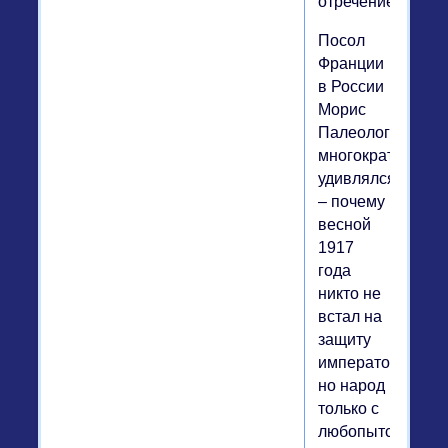
отречение.
Посол
Франции
в России
Морис
Палеолог
многократно
удивлялся
– почему
весной
1917
года
никто не
встал на
защиту
императора,
но народ
только с
любопытством