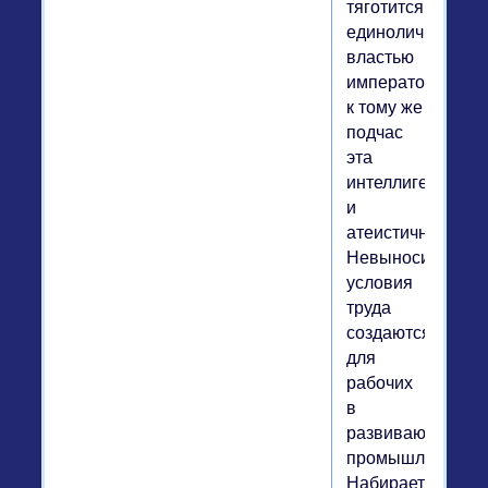
тяготится
единоличной
властью
императора,
к тому же
подчас
эта
интеллигенция
и
атеистична.
Невыносимые
условия
труда
создаются
для
рабочих
в
развивающейся
промышленности
Набирает