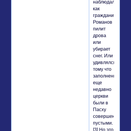
наблюдал,
как
гражданин
Романов
пилит
дрова
или
убирает
снег. Или
удивлялся
тому что
заполненные
еще
недавно
церкви
были в
Пасху
совершенно
пустыми.
[3] Но это