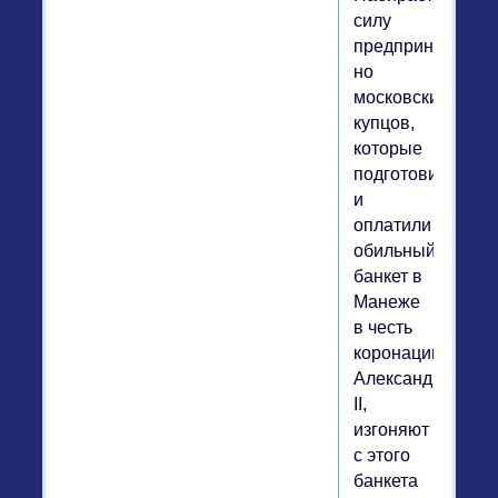
силу
предприниматель
но
московских
купцов,
которые
подготовили
и
оплатили
обильный
банкет в
Манеже
в честь
коронации
Александра
II,
изгоняют
с этого
банкета