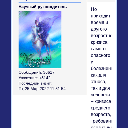
Научный руководитель
Но
приходит
время и
другого
возрастного
кризиса,
самого
опасного
и
болезненного
Сообщений:
36617
как для
Уважение:
+3142
этноса,
Последний визит:
так и для
Пт, 25 Мар 2022 11:51:54
человека
– кризиса
среднего
возраста,
требование
осознания