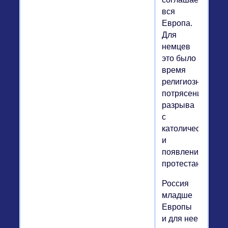
вся
Европа.
Для
немцев
это было
время
религиозных
потрясений,
разрыва
с
католичеством
и
появление
протестантизма.
Россия
младше
Европы
и для нее