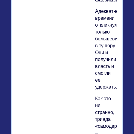
Адекватно
времени
откликнулись
только
большевики
в ту пору.
Они и
получили
власть и
смогли
ее
удержать.
Как это
не
странно,
триада
«самодержавие
–