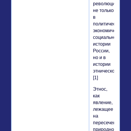
революции
не только
в
политической,
экономической,
социальной
истории
России,
но и в
истории
этнической.
[1]
Этнос,
как
явление,
лежащее
на
пересечении
природного