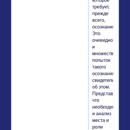
которое
требует,
прежде
всего,
осознания.
Это
очевидно,
и
множество
попыток
такого
осознания
свидетельствуют
об этом.
Представляется,
что
необходим
и анализ
места и
роли