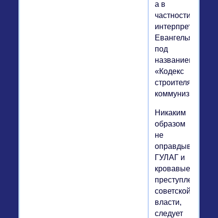
а в
частности
интерпретация
Евангелья
под
названием
«Кодекс
строителя
коммунизма».
Никаким
образом
не
оправдывая
ГУЛАГ и
кровавые
преступления
советской
власти,
следует