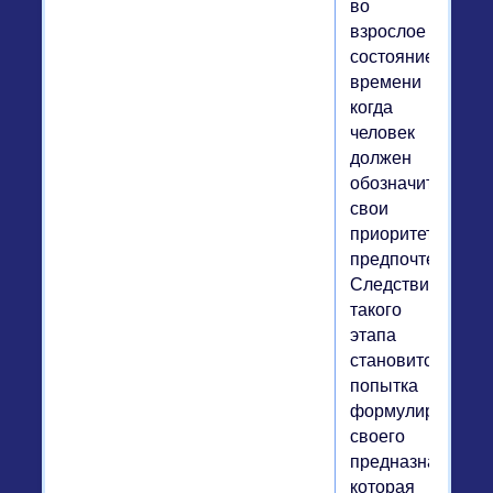
во
взрослое
состояние,
времени
когда
человек
должен
обозначить
свои
приоритеты,
предпочтения.
Следствием
такого
этапа
становится
попытка
формулировки
своего
предназначения,
которая