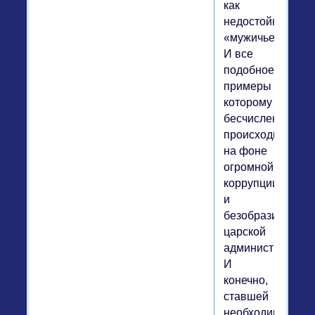
как
недостойное
«мужичье».
И все
подобное,
примеры
которому
бесчисленны,
происходило
на фоне
огромной
коррупции
и
безобразий
царской
администрации.
И
конечно,
ставшей
необходимостью