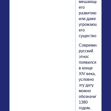
мешающие
его
развитию
или даже
угрожающие
его
существованию.
Современный
русский
этнос
появился
в конце
XIV века,
условно
эту дату
можно
обозначить
1380
годом,