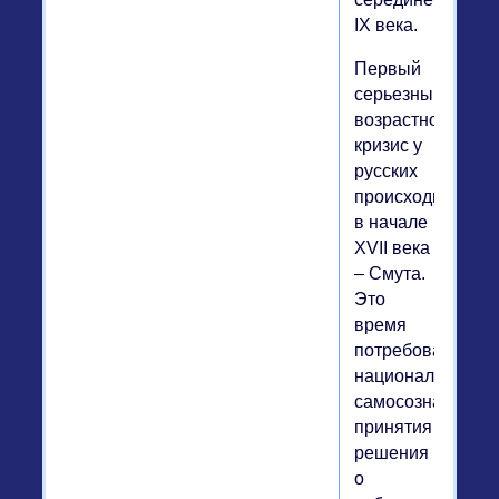
IX века.
Первый
серьезный
возрастной
кризис у
русских
происходит
в начале
XVII века
– Смута.
Это
время
потребовало
национального
самосознания,
принятия
решения
о