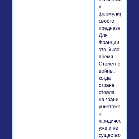
и
формулировки
своего
предназначения.
Для
Франции
это было
время
Столетней
войны,
когда
страна
стояла
на грани
уничтожения,
а
юридически
уже и не
существовала.