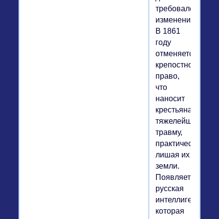
требовало
изменений.
В 1861
году
отменяется
крепостное
право,
что
наносит
крестьянам
тяжелейшую
травму,
практически
лишая их
земли.
Появляется
русская
интеллигенция,
которая