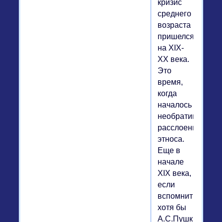
кризис
среднего
возраста
пришелся
на XIX-
XX века.
Это
время,
когда
началось
необратимое
расслоение
этноса.
Еще в
начале
XIX века,
если
вспомнить
хотя бы
А.С.Пушкина,