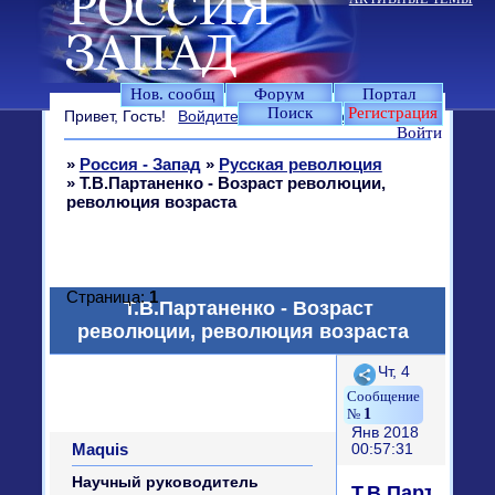
Нов. сообщ
Форум
Портал
Поиск
Регистрация
Привет, Гость!
Войдите
или
зарегистрируйтесь
.
Войти
»
Россия - Запад
»
Русская революция
»
Т.В.Партаненко - Возраст революции,
революция возраста
Страница:
1
Т.В.Партаненко - Возраст
революции, революция возраста
Поделиться
Чт, 4
1
Янв 2018
Maquis
00:57:31
Научный руководитель
Т.В.Партаненк