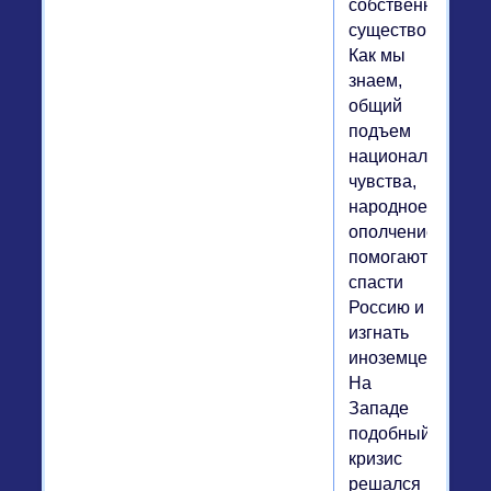
собственном
существовании.
Как мы
знаем,
общий
подъем
национального
чувства,
народное
ополчение
помогают
спасти
Россию и
изгнать
иноземцев.
На
Западе
подобный
кризис
решался