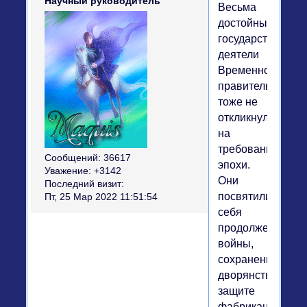
Научный руководитель
Весьма
достойные
государственные
деятели
Временного
правительства
тоже не
откликнулись
на
требования
Сообщений:
36617
эпохи.
Уважение:
+3142
Они
Последний визит:
посвятили
Пт, 25 Мар 2022 11:51:54
себя
продолжению
войны,
сохранению
дворянства,
защите
фабрикантов.