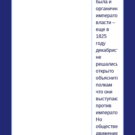
была и
органичность
императорской
власти –
еще в
1825
году
декабристы
не
решались
открыто
объяснить
полкам
что они
выступают
против
императора.
Но
общественное
движение