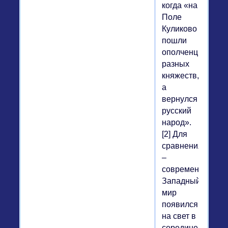
когда «на
Поле
Куликово
пошли
ополченцы
разных
княжеств,
а
вернулся
русский
народ».
[2] Для
сравнения
–
современный
Западный
мир
появился
на свет в
середине