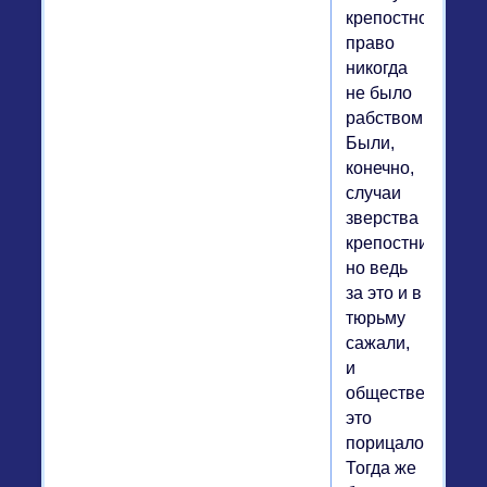
крепостное
право
никогда
не было
рабством.
Были,
конечно,
случаи
зверства
крепостников,
но ведь
за это и в
тюрьму
сажали,
и
общественно
это
порицалось.
Тогда же