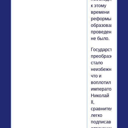
к этому
времени
реформы
образования,
проведено
не было.
Государственное
преобразование
стало
неизбежным,
что и
воплотил
император
Николай
II,
сравнительно
легко
подписав