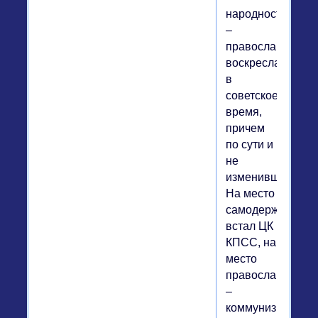
народность
–
православие»
воскресла
в
советское
время,
причем
по сути и
не
изменившись.
На место
самодержавия
встал ЦК
КПСС, на
место
православия
–
коммунизм,