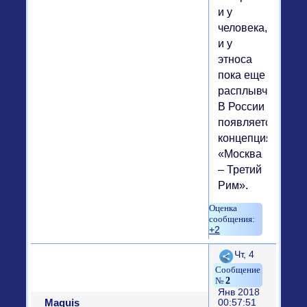
и у
человека,
и у
этноса
пока еще
расплывчатая.
В России
появляется
концепция
«Москва
– Третий
Рим».
+2
Поделиться
Чт, 4
2
Янв 2018
Maquis
00:57:51