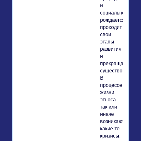
и
социального,
рождается,
проходит
свои
этапы
развития
и
прекращает
существование.
В
процессе
жизни
этноса
так или
иначе
возникают
какие-то
кризисы,