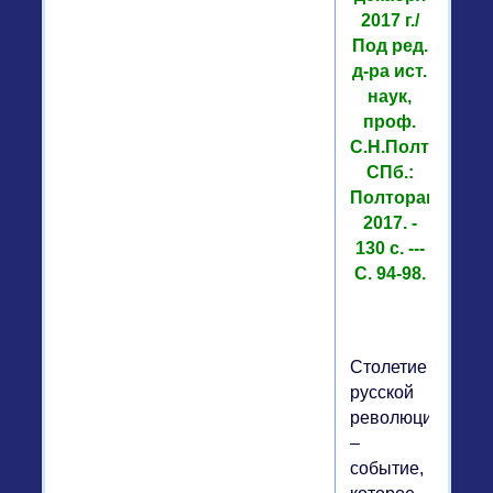
2017 г./
Под ред.
д-ра ист.
наук,
проф.
С.Н.Полторака,
СПб.:
Полторак,
2017. -
130 с. ---
С. 94-98.
Столетие
русской
революции
–
событие,