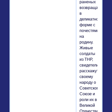
раненых
возвращать
в
деликатной
форме с
почестями
на
родину.
Живые
солдаты
из ТНР,
свидетели,
расскажут
своему
народу о
Советском
Союзе и
роли их в
Великой
Отечественной