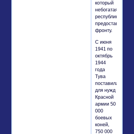
который
небогатая
республика
предоставила
фронту.
С июня
1941 по
октябрь
1944
года
Тува
поставила
для нужд
Красной
армии 50
000
боевых
коней,
750 000