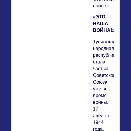
войне».
«ЭТО
НАША
ВОЙНА!»
Тувинская
народная
республика
стала
частью
Советского
Союза
уже во
время
войны,
17
августа
1944
года.