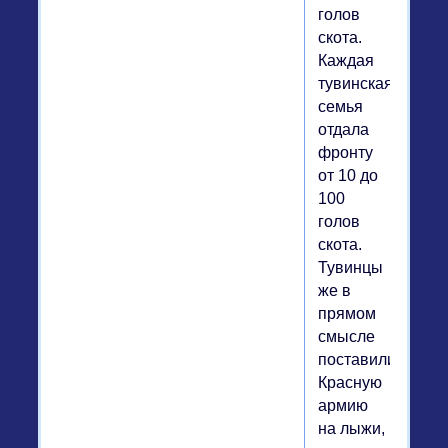
голов
скота.
Каждая
тувинская
семья
отдала
фронту
от 10 до
100
голов
скота.
Тувинцы
же в
прямом
смысле
поставили
Красную
армию
на лыжи,