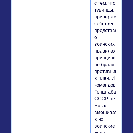
с тем, что
тувинцы,
приверженные
собственным
представлениям
о
воинских
правилах,
принципиально
не брали
противника
в плен. И
командование
Генштаба
СССР не
могло
вмешиваться
в их
воинские
дела,