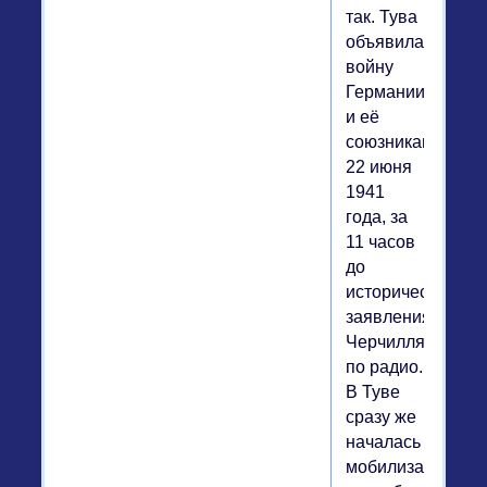
так. Тува
объявила
войну
Германии
и её
союзникам
22 июня
1941
года, за
11 часов
до
исторического
заявления
Черчилля
по радио.
В Туве
сразу же
началась
мобилизация,