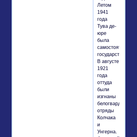
Летом
1941
года
Тува де-
юре
была
самостоятельны
государством.
В августе
1921
года
оттуда
были
изгнаны
белогвардейские
отряды
Колчака
и
Унгерна.