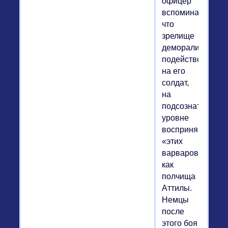
офицер
вспоминал,
что
зрелище
деморализующе
подействовало
на его
солдат,
на
подсознательно
уровне
воспринявших
«этих
варваров»
как
полчища
Аттилы.
Немцы
после
этого боя