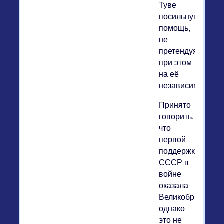
Туве
посильную
помощь,
не
претендуя
при этом
на её
независимость.
Принято
говорить,
что
первой
поддержку
СССР в
войне
оказала
Великобритания,
однако
это не