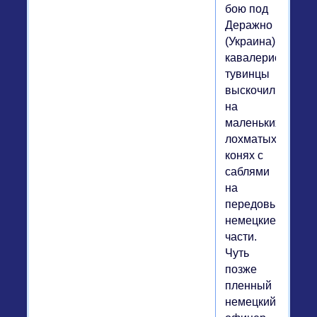
бою под
Деражно
(Украина)
кавалеристы-
тувинцы
выскочили
на
маленьких
лохматых
конях с
саблями
на
передовые
немецкие
части.
Чуть
позже
пленный
немецкий