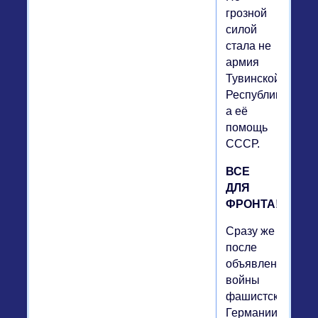
грозной
силой
стала не
армия
Тувинской
Республики,
а её
помощь
СССР.
ВСЕ
ДЛЯ
ФРОНТА!
Сразу же
после
объявления
войны
фашистской
Германии