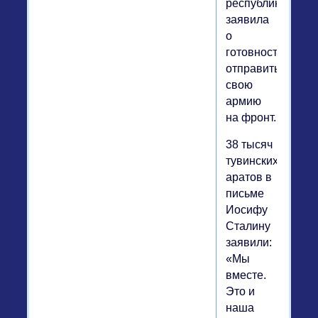
республика
заявила
о
готовности
отправить
свою
армию
на фронт.
38 тысяч
тувинских
аратов в
письме
Иосифу
Сталину
заявили:
«Мы
вместе.
Это и
наша