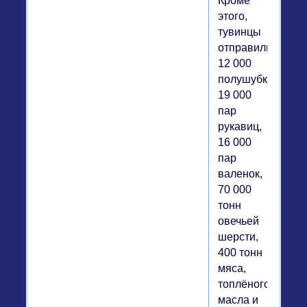
Кроме
этого,
тувинцы
отправили
12 000
полушубков,
19 000
пар
рукавиц,
16 000
пар
валенок,
70 000
тонн
овечьей
шерсти,
400 тонн
мяса,
топлёного
масла и