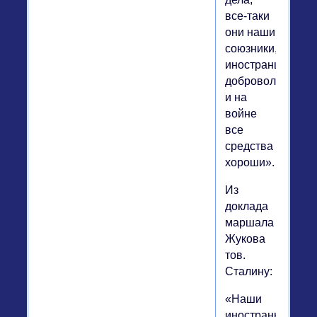
все-таки
они наши
союзники,
иностранцы-
добровольцы,
и на
войне
все
средства
хороши».
Из
доклада
маршала
Жукова
тов.
Сталину:
«Наши
иностранные