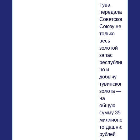
Тува
передала
Советскому
Союзу не
только
весь
золотой
запас
республики,
но и
добычу
тувинского
золота —
на
общую
сумму 35
миллионов
тогдашних
рублей