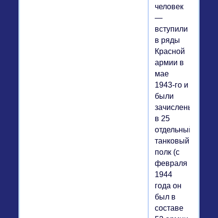
человек
—
вступили
в ряды
Красной
армии в
мае
1943-го и
были
зачислены
в 25
отдельный
танковый
полк (с
февраля
1944
года он
был в
составе