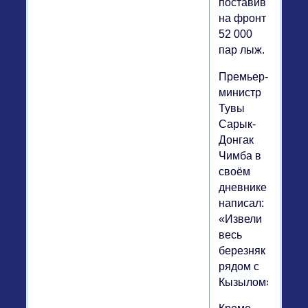
поставив
на фронт
52 000
пар лыж.
Премьер-
министр
Тувы
Сарык-
Донгак
Чимба в
своём
дневнике
написал:
«Извели
весь
березняк
рядом с
Кызылом».