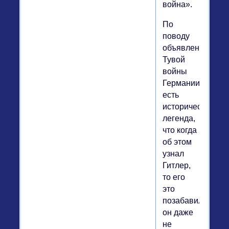
война».
По
поводу
объявления
Тувой
войны
Германии
есть
историческая
легенда,
что когда
об этом
узнал
Гитлер,
то его
это
позабавило,
он даже
не