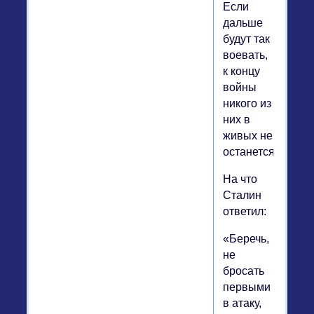
Если
дальше
будут так
воевать,
к концу
войны
никого из
них в
живых не
останется».
На что
Сталин
ответил:
«Беречь,
не
бросать
первыми
в атаку,