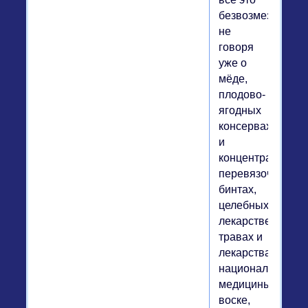
безвозмездно,
не
говоря
уже о
мёде,
плодово-
ягодных
консервах
и
концентратах,
перевязочных
бинтах,
целебных
лекарственных
травах и
лекарствах
национальной
медицины,
воске,