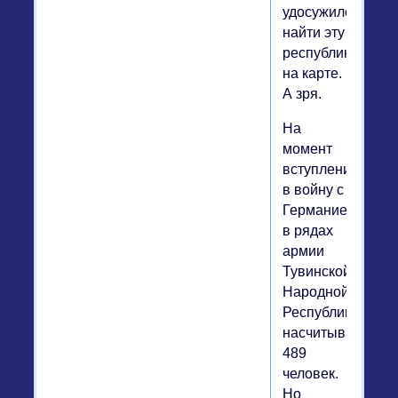
удосужился
найти эту
республику
на карте.
А зря.
На
момент
вступления
в войну с
Германией
в рядах
армии
Тувинской
Народной
Республики
насчитывалось
489
человек.
Но