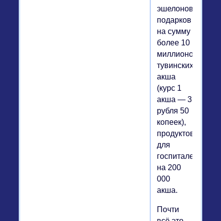
эшелонов
подарков
на сумму
более 10
миллионов
тувинских
акша
(курс 1
акша — 3
рубля 50
копеек),
продуктов
для
госпиталей
на 200
000
акша.
Почти
всё это