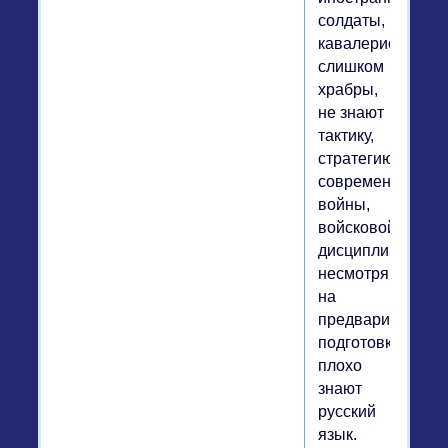
солдаты,
кавалеристы
слишком
храбры,
не знают
тактику,
стратегию
современной
войны,
войсковой
дисциплины,
несмотря
на
предварительну
подготовку,
плохо
знают
русский
язык.