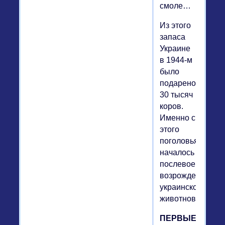
смоле…
Из этого
запаса
Украине
в 1944-м
было
подарено
30 тысяч
коров.
Именно с
этого
поголовья
началось
послевоенное
возрождение
украинского
животноводства.
ПЕРВЫЕ