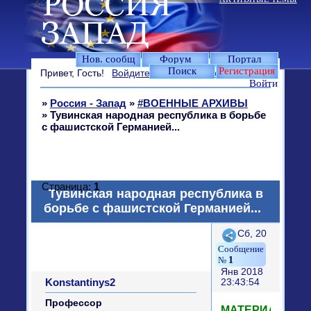
Нов. сообщ
Форум
Портал
Поиск
Регистрация
Привет, Гость!
Войдите
или
зарегистрируйтесь
.
Войти
»
Россия - Запад
»
#ВОЕННЫЕ АРХИВЫ
»
Тувинская народная республика в борьбе
с фашистской Германией...
Страница:
1
Тувинская народная республика в
борьбе с фашистской Германией...
Поделиться
Сб, 20
1
Янв 2018
Konstantinys2
23:43:54
Профессор
МАТЕРИАЛ