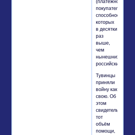
(платежно-
покупательная
способность
которых
в десятки
раз
выше,
чем
нынешних
российских).
Тувинцы
приняли
войну как
свою. Об
этом
свидетельствует
тот
объём
помощи,