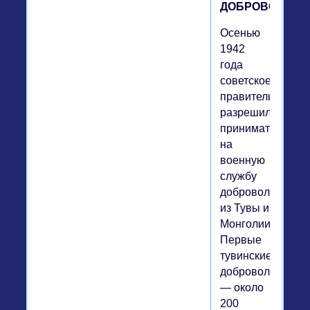
ДОБРОВОЛЬЦ
Осенью
1942
года
советское
правительство
разрешило
принимать
на
военную
службу
добровольцев
из Тувы и
Монголии.
Первые
тувинские
добровольцы
— около
200