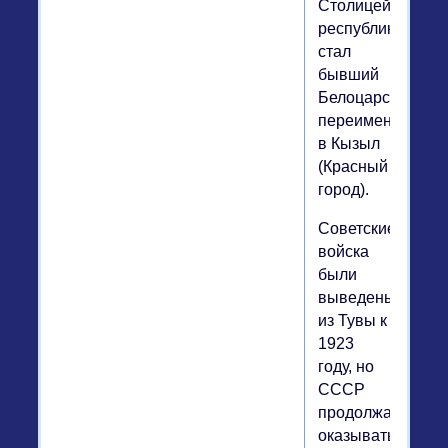
Столицей
республики
стал
бывший
Белоцарск,
переименованн
в Кызыл
(Красный
город).
Советские
войска
были
выведены
из Тувы к
1923
году, но
СССР
продолжал
оказывать