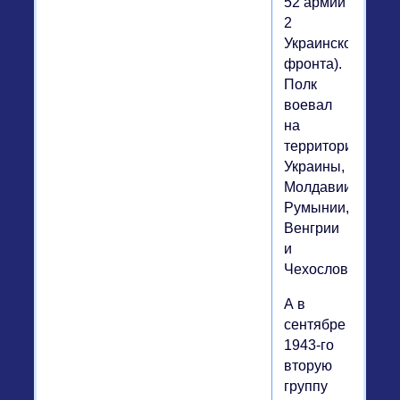
52 армии
2
Украинского
фронта).
Полк
воевал
на
территории
Украины,
Молдавии,
Румынии,
Венгрии
и
Чехословакии.
А в
сентябре
1943-го
вторую
группу