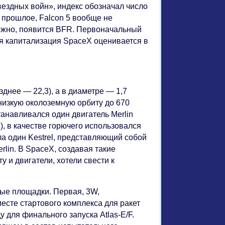
Звездных войн», индекс обозначал число
в прошлое, Falcon 5 вообще не
зможно, появится BFR. Первоначальный
ня капитализация SpaceX оценивается в
зднее — 22,3), а в диаметре — 1,7
 низкую околоземную орбиту до 670
танавливался один двигатель Merlin
), в качестве горючего использовался
ла один Kestrel, представляющий собой
lin. В SpaceX, создавая такие
и двигатели, хотели свести к
вые площадки. Первая, 3W,
сте стартового комплекса для ракет
у для финального запуска Atlas-E/F.