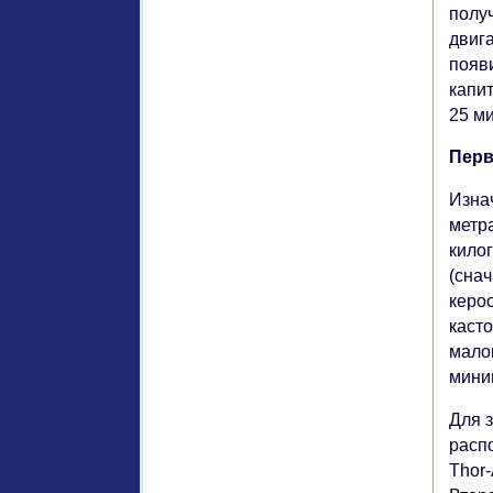
получ
двига
появ
капи
25 м
Перв
Изнач
метр
кило
(снач
керо
каст
мало
мини
Для 
расп
Thor-