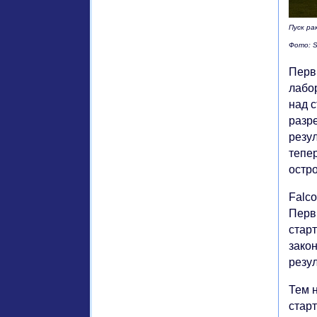
Пуск ра
Фото: 
Перв
лабо
над 
разре
резул
тепе
остр
Falco
Перв
старт
зако
резу
Тем 
старт