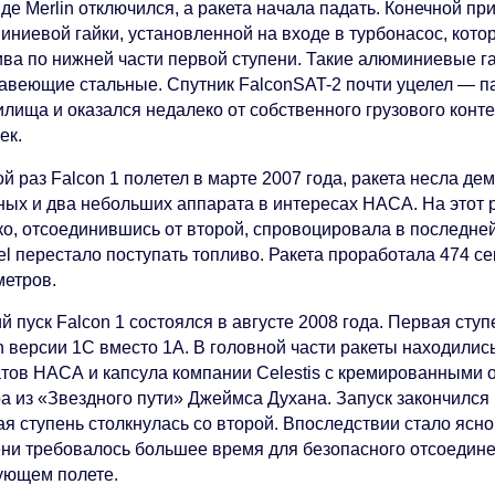
де Merlin отключился, а ракета начала падать. Конечной п
иниевой гайки, установленной на входе в турбонасос, кот
ива по нижней части первой ступени. Такие алюминиевые 
авеющие стальные. Спутник FalconSAT-2 почти уцелел — па
илища и оказался недалеко от собственного грузового конт
ек.
й раз Falcon 1 полетел в марте 2007 года, ракета несла д
ных и два небольших аппарата в интересах НАСА. На этот р
ко, отсоединившись от второй, спровоцировала в последней
el перестало поступать топливо. Ракета проработала 474 с
метров.
й пуск Falcon 1 состоялся в августе 2008 года. Первая ст
n версии 1C вместо 1A. В головной части ракеты находились
атов НАСА и капсула компании Celestis с кремированными 
а из «Звездного пути» Джеймса Духана. Запуск закончился 
ая ступень столкнулась со второй. Впоследствии стало ясн
ени требовалось большее время для безопасного отсоединен
ующем полете.