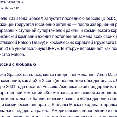
кеты Falcon Heavy
ohn Raoux / AP
еле 2018 года SpaceX запустит последнюю версию (Block 5)
 сконцентрируется (особенно активно — после завершения р
оразовых ступеней супертяжелой ракеты и космического кор
иканской компании входит постепенная замена всех своих д
хтяжелой Falcon Heavy) и космических кораблей (грузового
on 2) на универсальную BFR. «Лента.ру» вспоминает, как п
йства Falcon.
оссии с любовью
рия SpaceX началась, мягко говоря, неожиданно. Илон Мас
 компаний, как Zip2 и X.com (впоследствии объединилась с Co
бре 2001 года посетил Россию. Американский предпринимат
дарственной компании «Космотрас», отвечающей за конвер
онтинентальных баллистических ракет, и «Объединения Ла
и и космические аппараты. В планы Маска входила отправка
овалась недорогая ракета. Американские, европейские и я
гостоящими, поэтому за ракетой предприниматель отправил