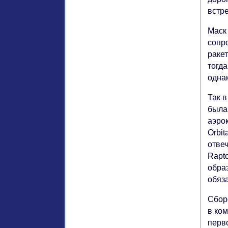
встре
Маск 
сопр
раке
тогда
однак
Так в
была
аэрок
Orbi
отвеч
Rapt
обра
обяз
Сбор
в ко
перво