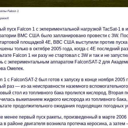
кеты Falcon 1
SpaceX
ый пуск Falcon 1 с экпериментальной нагрузкой TacSat-1 в
ратории ВМС США было запланировано провести с 3W. Поск
стартовой площадкой 4E, ВВС США выступили против пуска 
шены только в октябре 2005 года, когда с 4E последний раз 
ьтате Falcon 1 ни разу не стартовал с 3W и так и не запуст
рь с экпериментальным аппаратом FalconSAT-2 для Акаде
ова Омелек.
n 1 с FalconSAT-2 был готов к запуску в конце ноября 2005 
ый раз — из-за неисправности наземного вспомогательного 
овый стол из топливного бака пролился кислород. Вторая п
нчилась выкипанием жидкого кислорода из топливного бака
льтате продолжительного ожидания подходящих погодных у
не менее первый пуск ракеты, произведенный в марте 2006 
а в районе двигателя возникла протечка керосина, а затем 