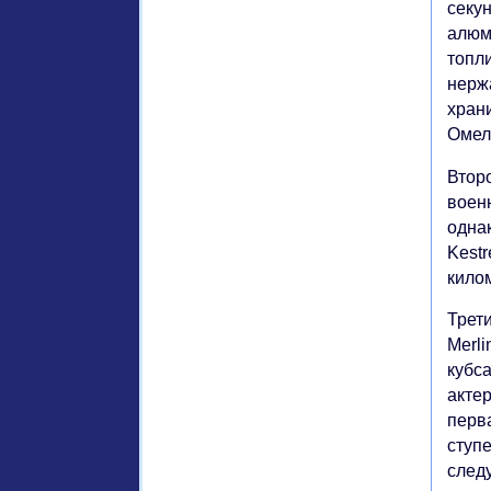
секун
алюм
топл
нерж
хран
Омел
Второ
воен
одна
Kestr
кило
Трети
Merli
кубс
актер
перв
ступ
след