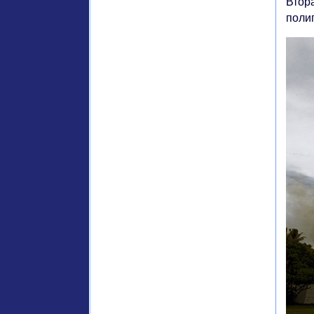
Втор
полиг