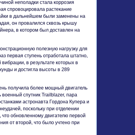
ричиной неполадки стала коррозия
орая спровоцировала растекание
гайки в дальнейшем были заменены на
дая, он провалился сквозь крышу
ейнера, в котором был доставлен на
емонстрационную полезную нагрузку для
аз первая ступень отработала штатно,
 вибрации, в результате которых в
екунды и достигла высоты в 289
упень получила более мощный двигатель
 военный спутник Trailblazer, пара
останками астронавта Гордона Купера и
неудачей, поскольку при отделении
о, что обновленному двигателю первой
ия от второй, что было учтено при