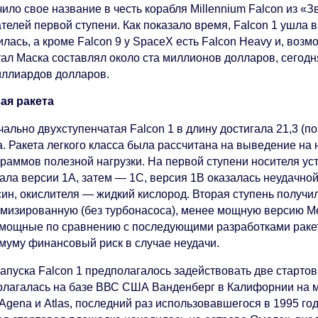
ило свое название в честь корабля Millennium Falcon из «
телей первой ступени. Как показало время, Falcon 1 ушла 
илась, а кроме Falcon 9 у SpaceX есть Falcon Heavy и, во
тал Маска составлял около ста миллионов долларов, сегод
иллиардов долларов.
ая ракета
ально двухступенчатая Falcon 1 в длину достигала 21,3 (по
а. Ракета легкого класса была рассчитана на выведение на
граммов полезной нагрузки. На первой ступени носителя ус
ала версии 1A, затем — 1C, версия 1B оказалась неудачной
син, окислителя — жидкий кислород. Вторая ступень получи
омизированную (без турбонасоса), менее мощную версию Mer
мощные по сравнению с последующими разработками ракету 
муму финансовый риск в случае неудачи.
запуска Falcon 1 предполагалось задействовать две старто
олагалась на базе ВВС США Ванденберг в Калифорнии на ме
Agena и Atlas, последний раз использовавшегося в 1995 год