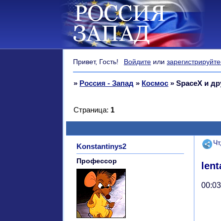
Привет, Гость!
Войдите
или
зарегистрируйте
»
Россия - Запад
»
Космос
»
SpaceX и др
Страница:
1
Поде
Чт
Konstantinys2
Профессор
lent
00:03