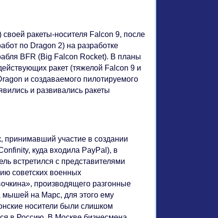
 своей ракеты-носителя Falcon 9, после
абот по Dragon 2) на разработке
абля BFR (Big Falcon Rocket). В планы
ействующих ракет (тяжелой Falcon 9 и
 Dragon и создаваемого пилотируемого
оявились и развивались ракеты
к, принимавший участие в создании
nfinity, куда входила PayPal), в
ель встретился с представителями
сию советских военных
вочкина», производящего разгонные
 мышей на Марс, для этого ему
понские носители были слишком
ся в Россию. В Москве бизнесмена