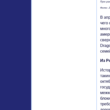
Пуск ра
Фото: J
В апр
чего
мног
амер
свер
Drag
семе
Из Р
Исто
таких
октя
госу
межк
блок
треб
доро