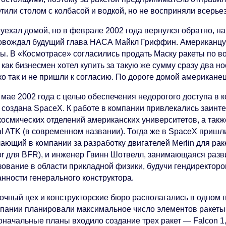
тили столом с колбасой и водкой, но не восприняли всерьез
уехал домой, но в феврале 2002 года вернулся обратно, на
овождал будущий глава НАСА Майкл Гриффин. Американцу
ты. В «Космотрасе» согласились продать Маску ракеты по в
 как бизнесмен хотел купить за такую же сумму сразу два н
о так и не пришли к согласию. По дороге домой американец
 мае 2002 года с целью обеспечения недорогого доступа в 
 создана SpaceX. К работе в компании привлекались заин
осмических отделений американских университетов, а также
tal ATK (в современном названии). Тогда же в SpaceX приш
ающий в компании за разработку двигателей Merlin для рак
or для BFR), и инженер Гвинн Шотвелл, занимающаяся разв
зование в области прикладной физики, будучи гендиректор
анности генерального конструктора.
очный цех и конструкторские бюро располагались в одном
мпании планировали максимальное число элементов ракеты
начальные планы входило создание трех ракет — Falcon 1, 