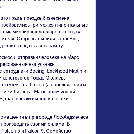
.
 этот раз в поездке бизнесмена
 требовались три межконтинентальные
осемь миллионов долларов за штуку,
осителя. Стороны выпили за космос,
 решил создать свою ракету.
космос и отправки человека на Марс
тересованные выпускники
 сотрудники Boeing, Lockheed Martin и
ли конструктор Томас Мюллер,
ет семейства Falcon (а впоследствии и
итием бизнеса. Маск, получивший
ом, фактически выполнял еще и
 помещении в пригороде Лос-Анджелеса,
 производить своими силами. В
Falcon 5 и Falcon 9. Семейство