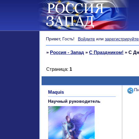
Привет, Гость!
Войдите
или
зарегистрируйте
»
Россия - Запад
»
С Праздником!
»
С Дн
Страница:
1
Поде
Пн
Maquis
Научный руководитель