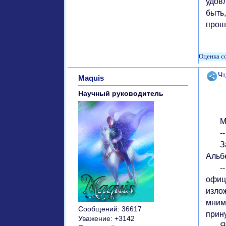
удов
быть,
прош
Поде
Чт
Maquis
Научный руководитель
Милю
-- А
Зате
Альб
-- Т
офиц
излож
мним
Сообщений:
36617
прину
Уважение:
+3142
Я оп