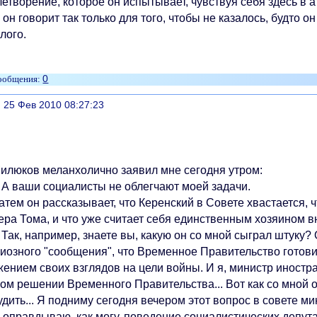
летворение, которое он испытывает, чувствуя себя здесь в
 он говорит так только для того, чтобы не казалось, будто о
лого.
0
литься
, 25 Фев 2010 08:27:23
ков меланхолично заявил мне сегодня утром:
 ваши социалисты не облегчают моей задачи.
м он рассказывает, что Керенский в Совете хвастается, чт
ера Тома, и что уже считает себя единственным хозяином в
ак, например, знаете вы, какую он со мной сыграл штуку? 
иозного "сообщения", что Временное Правительство готови
ением своих взглядов на цели войны. И я, министр иностра
ом решении Временного Правительства... Вот как со мной 
дить... Я подниму сегодня вечером этот вопрос в совете ми
равдываю, как могу, поведение социалистических депута