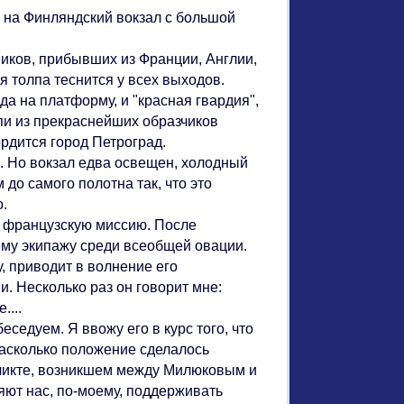
на Финляндский вокзал с большой
иков, прибывших из Франции, Англии,
 толпа теснится у всех выходов.
 на платформу, и "красная гвардия",
и из прекраснейших образчиков
ордится город Петроград.
 Но вокзал едва освещен, холодный
 до самого полотна так, что это
.
 французскую миссию. После
ему экипажу среди всеобщей овации.
, приводит в волнение его
 Несколько раз он говорит мне:
....
едуем. Я ввожу его в курс того, что
 насколько положение сделалось
фликте, возникшем между Милюковым и
яют нас, по-моему, поддерживать