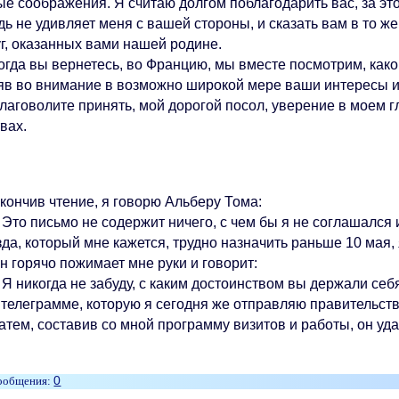
ые соображения. Я считаю долгом поблагодарить вас, за эт
ь не удивляет меня с вашей стороны, и сказать вам в то же
уг, оказанных вами нашей родине.
а вы вернетесь, во Францию, мы вместе посмотрим, како
яв во внимание в возможно широкой мере ваши интересы 
оволите принять, мой дорогой посол, уверение в моем г
вах.
чив чтение, я говорю Альберу Тома:
то письмо не содержит ничего, с чем бы я не соглашался и
да, который мне кажется, трудно назначить раньше 10 мая, 
орячо пожимает мне руки и говорит:
 никогда не забуду, с каким достоинством вы держали себя
 телеграмме, которую я сегодня же отправляю правительств
м, составив со мной программу визитов и работы, он уда
0