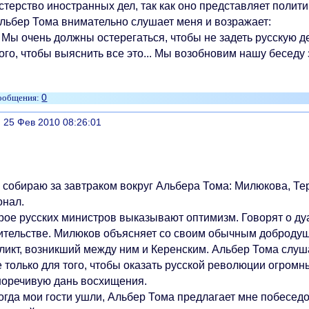
стерство иностранных дел, так как оно представляет полити
ер Тома внимательно слушает меня и возражает:
ы очень должны остерегаться, чтобы не задеть русскую д
ого, чтобы выяснить все это... Мы возобновим нашу беседу 
0
литься
, 25 Фев 2010 08:26:01
бираю за завтраком вокруг Альбера Тома: Милюкова, Тер
онал.
 русских министров выказывают оптимизм. Говорят о дуа
ительстве. Милюков объясняет со своим обычным доброду
ликт, возникший между ним и Керенским. Альбер Тома слуша
 только для того, чтобы оказать русской революции огромн
норечивую дань восхищения.
а мои гости ушли, Альбер Тома предлагает мне побеседов