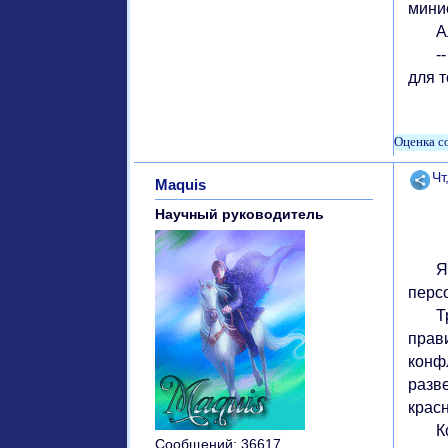
мини
Альб
-- М
для т
Поде
Чт
Maquis
Научный руководитель
Я со
перс
Трое
прав
конф
разве
крас
Когд
Сообщений:
36617