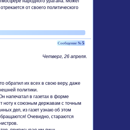
 атмосфере народного урагана. Может
н отрекается от своего политического
5
Четверг, 26 апреля.
о обратил их всех в свою веру, даже
нешней политики.
Он напечатал в газетах в форме
т ноту к союзным державам с точным
нных дел, из газет узнаю об этом
обращаются! Очевидно, стараются
нистров.
тов, приписывая им лишь