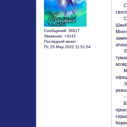
Сего
свит
С то
Швей
Сообщений:
36617
Мног
Уважение:
+3142
заме
Последний визит:
апаш
Пт, 25 Мар 2022 11:51:54
Лишь
туман
возв
Милю
офиц
Это 
рево
-- Да
В Ев
прои
серь
Кере