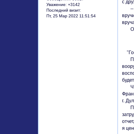
с др
Уважение:
+3142
-- Г
Последний визит:
вруч
Пт, 25 Мар 2022 11:51:54
вруч
Оно 
"Гос
Прав
воор
воспо
буде
Чтоб
Фран
г. Ду
Прав
затр
отчет
я цен