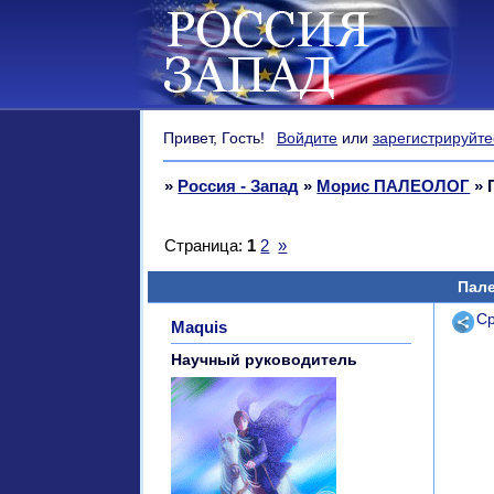
Привет, Гость!
Войдите
или
зарегистрируйте
»
Россия - Запад
»
Морис ПАЛЕОЛОГ
»
Страница:
1
2
»
Пале
Поде
Ср
Maquis
Научный руководитель