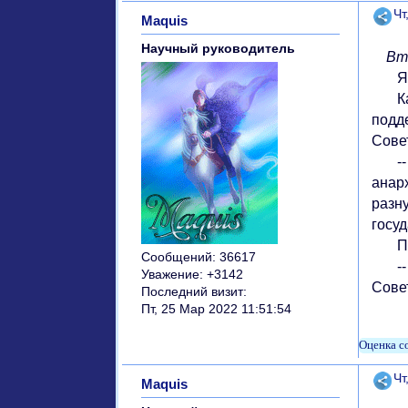
Поде
Чт
Maquis
Научный руководитель
Втор
Я пр
Карл
подд
Сове
-- С
анар
разн
госуд
Подд
Сообщений:
36617
-- В
Уважение:
+3142
Сове
Последний визит:
Пт, 25 Мар 2022 11:51:54
Поде
Чт
Maquis