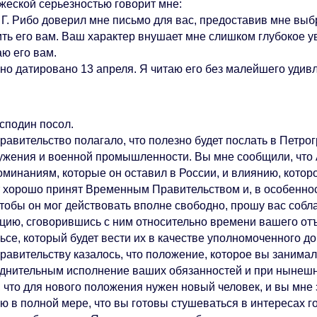
ужеской серьезностью говорит мне:
. Рибо доверил мне письмо для вас, предоставив мне выбр
ить его вам. Ваш характер внушает мне слишком глубокое у
аю его вам.
датировано 13 апреля. Я читаю его без малейшего удивле
подин посол.
ительство полагало, что полезно будет послать в Петрог
ужения и военной промышленности. Вы мне сообщили, что 
минаниям, которые он оставил в России, и влиянию, которо
т хорошо принят Временным Правительством и, в особеннос
ы он мог действовать вполне свободно, прошу вас соблаг
цию, сговорившись с ним относительно времени вашего отъ
льсе, который будет вести их в качестве уполномоченного д
ительству казалось, что положение, которое вы занимали
уднительным исполнение ваших обязанностей и при нынешн
, что для нового положения нужен новый человек, и вы мне 
ю в полной мере, что вы готовы стушеваться в интересах го