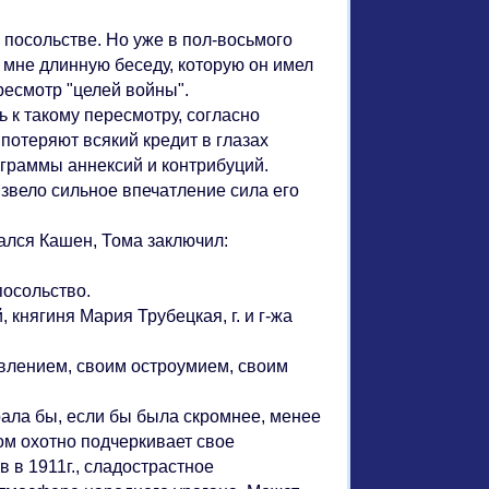
посольстве. Но уже в пол-восьмого
 мне длинную беседу, которую он имел
ресмотр "целей войны".
к такому пересмотру, согласно
потеряют всякий кредит в глазах
ограммы аннексий и контрибуций.
извело сильное впечатление сила его
лся Кашен, Тома заключил:
осольство.
нягиня Мария Трубецкая, г. и г-жа
лением, своим остроумием, своим
ала бы, если бы была скромнее, менее
ом охотно подчеркивает свое
 в 1911г., сладострастное