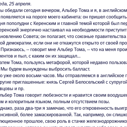
а, 25 апреля.
бедали сегодня вечером, Альбер Тома и я, в английском 
 появляется на пороге моего кабинета: он пришел сообщить
дня пополудни с Керенским и главной темой которой был пе
нский энергично настаивал на необходимости приступить 
новлению Совета; он полагает, что союзные правительства 
ой демократии, если они не откажутся открыто от своей пр
ризнаюсь, -- говорит мне Альбер Тома, -- что на меня про
ентов и пыл, с каким он их защищал...
м Тома, пользуясь метафорой, которой недавно пользова
ы будем вынуждены выбросить балласт.
же около восьми часов. Мы отправляемся в английское п
ие приглашенные: князь Сергей Белосельский с супругой, к
вцовы и пр.
ер Тома говорит любезности и нравится своим воодушев
им и колоритным языком, полным отсутствием позы.
ко, раза два-три я замечаю, что его откровенность выигр
ансивной, более замаскированной. Так, например, он слишк
люционное прошлое, свою роль в стачке железнодорожников