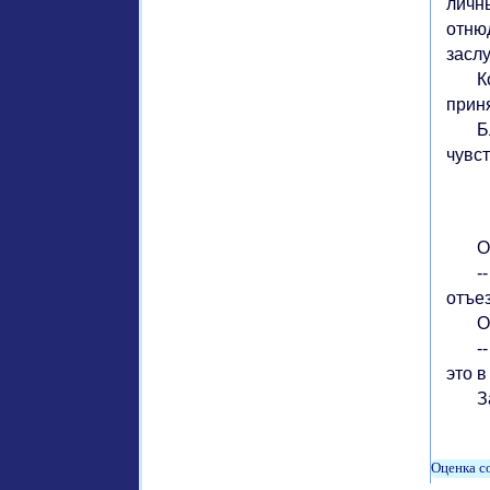
личн
отнюд
засл
Когд
прин
Благ
чувст
Окон
-- Э
отъез
Он г
-- Я
это в
Зате