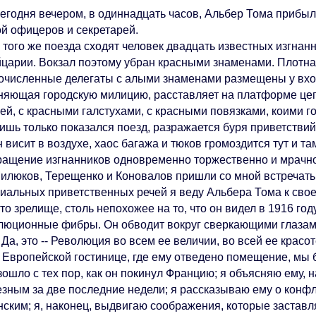
дня вечером, в одиннадцать часов, Альбер Тома прибыл 
ой офицеров и секретарей.
го же поезда сходят человек двадцать известных изгнанн
царии. Вокзал поэтому убран красными знаменами. Плотная
очисленные делегаты с алыми знаменами размещены у входа
няющая городскую милицию, расставляет на платформе цеп
ей, с красными галстухами, с красными повязками, коими г
 только показался поезд, разражается буря приветствий.
 висит в воздухе, хаос багажа и тюков громоздится тут и там
ращение изгнанников одновременно торжественно и мрачно
ков, Терещенко и Коновалов пришли со мной встречать
иальных приветственных речей я веду Альбера Тома к сво
зрелище, столь непохожее на то, что он видел в 1916 году
люционные фибры. Он обводит вокруг сверкающими глазами.
, это -- Революция во всем ее величии, во всей ее красоте
ропейской гостинице, где ему отведено помещение, мы бес
зошло с тех пор, как он покинул Францию; я объясняю ему,
езным за две последние недели; я рассказываю ему о кон
нским; я, наконец, выдвигаю соображения, которые заставл