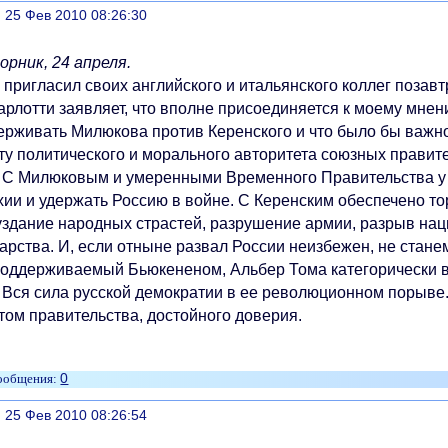
литься
, 25 Фев 2010 08:26:30
ник, 24 апреля.
игласил своих английского и итальянского коллег позавт
отти заявляет, что вполне присоединяется к моему мнени
ерживать Милюкова против Керенского и что было бы важн
ту политического и морального авторитета союзных правите
 Милюковым и умеренными Временного Правительства у н
хии и удержать Россию в войне. С Керенским обеспечено тор
уздание народных страстей, разрушение армии, разрыв наци
арства. И, если отныне развал России неизбежен, не станем
ерживаемый Бьюкененом, Альбер Тома категорически вы
ся сила русской демократии в ее революционном порыве. 
том правительства, достойного доверия.
0
литься
, 25 Фев 2010 08:26:54