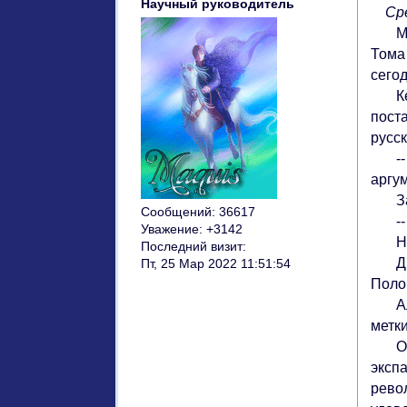
Научный руководитель
Сред
Мы о
Тома
сего
Кере
поста
русск
-- П
аргум
Зате
Сообщений:
36617
-- М
Уважение:
+3142
Но у
Последний визит:
Друг
Пт, 25 Мар 2022 11:51:54
Поло
Альб
метк
Одна
эксп
рево