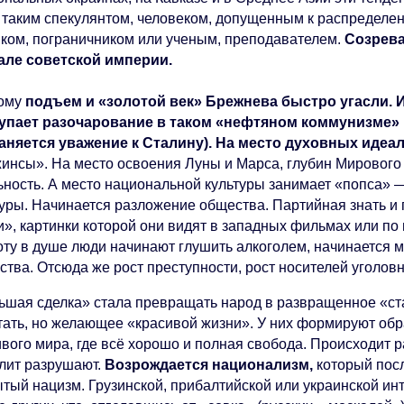
 таким спекулянтом, человеком, допущенным к распределен
иком, пограничником или ученым, преподавателем.
Созрева
але советской империи.
ому
подъем и «золотой век» Брежнева быстро угасли. 
упает разочарование в таком «нефтяном коммунизме» и
аняется уважение к Сталину). На место духовных идеа
жинсы». На место освоения Луны и Марса, глубин Мирового 
ьность. А место национальной культуры занимает «попса» 
туры. Начинается разложение общества. Партийная знать и
и», картинки которой они видят в западных фильмах или по
оту в душе люди начинают глушить алкоголем, начинается м
тва. Отсюда же рост преступности, рост носителей уголовн
ьшая сделка» стала превращать народ в развращенное «ст
тать, но желающее «красивой жизни». У них формируют обр
ивого мира, где всё хорошо и полная свобода. Происходит 
лит разрушают.
Возрождается национализм,
который пос
ытый нацизм. Грузинской, прибалтийской или украинской ин