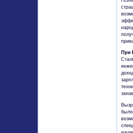
Псих
стра
возм
эффе
народ
получ
прив
При 
Стал
инже
дохо
зарпл
техн
зана
Вызр
было
возм
спек
наци