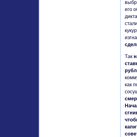
выбр
его 
дикт
стал
куку
изгн
сдел
Так
н
став
рубл
комм
как п
сосу
смер
Нача
сгни
чтоб
капи
сове