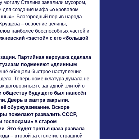
у могилу Сталина завалили мусором,
и для создания мифа «о кровавом
анных». Благородный порыв народа
 Хрущева – освоение целины,
валом наиболее боеспособных частей и
ежневский «застой» с его «большой
зации. Партийная верхушка сделала
Энтузиазм подменяют «длинным
 ещё обещали быстрое наступление
з дела. Теперь номенклатура думала не
как договориться с западной элитой о
и обществу будущего был нанесён
и. Дверь в завтра закрыли.
её обуржуазивание. Вскоре
дры пожелают развалить СССР,
и господами» в старом
. Это будет третья фаза развала
года
– второй за столетие страшной