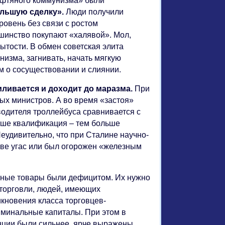
ефтяного коммунизма» были
ольшую сделку».
Люди получили
овень без связи с ростом
шинство покупают «халявой». Мол,
сытости. В обмен советская элита
низма, загнивать, начать мягкую
м о сосуществовании и слиянии.
ливается и доходит до маразма.
При
ых министров. А во время «застоя»
одителя троллейбуса сравнивается с
ыше квалификация – тем больше
Неудивительно, что при Сталине научно-
ве угас или был огорожен «железным
тные товары были дефицитом. Их нужно
 торговли, людей, имеющих
икновения класса торговцев-
иминальные капиталы. При этом в
енции были сильнее, ярче выражены.