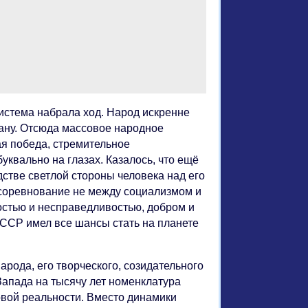
система набрала ход. Народ искренне
рану. Отсюда массовое народное
ая победа, стремительное
квально на глазах. Казалось, что ещё
стве светлой стороны человека над его
о соревнование не между социализмом и
остью и несправедливостью, добром и
СССР имел все шансы стать на планете
арода, его творческого, созидательного
Запада на тысячу лет номенклатура
овой реальности. Вместо динамики