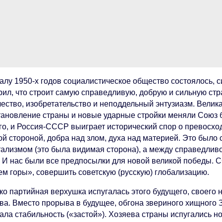
чалу 1950-х годов социалистическое общество состоялось, 
рил, что строит самую справедливую, добрую и сильную ст
чество, изобретательство и неподдельный энтузиазм. Велик
тановление страны и новые ударные стройки меняли Союз бу
го, и Россия-СССР выиграет исторический спор о превосход
ой стороной, добра над злом, духа над материей. Это был
тализмом (это была видимая сторона), а между справедлив
. И нас были все предпосылки для новой великой победы. 
ем горы», совершить советскую (русскую) глобализацию.
о партийная верхушка испугалась этого будущего, своего н
ва. Вместо прорыва в будущее, обгона звериного хищного 
ала стабильность («застой»). Хозяева страны испугались н