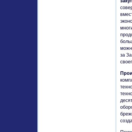
заку
сове
вмест
экон
мног
прод
боль
можн
за З
своег
Прои
комп
техн
техн
деся
обор
бреж
созд