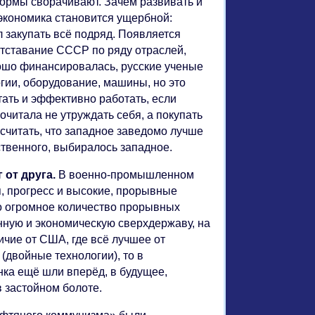
ормы сворачивают. Зачем развивать и
 экономика становится ущербной:
л закупать всё подряд. Появляется
отставание СССР по ряду отраслей,
ошо финансировалась, русские ученые
гии, оборудование, машины, но это
тать и эффективно работать, если
читала не утруждать себя, а покупать
считать, что западное заведомо лучше
ественного, выбиралось западное.
 от друга.
В военно-промышленном
 прогресс и высокие, прорывные
но огромное количество прорывных
нную и экономическую сверхдержаву, на
ичие от США, где всё лучшее от
(двойные технологии), то в
ка ещё шли вперёд, в будущее,
в застойном болоте.