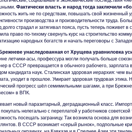
ологические, социальные и экономические последствия «н
шными.
Фактически власть и народ тогда заключили «б
ожность жить не по средствам, повышать свой жизненный ур
ктивности производства и производительности труда. Боль
 долго страдал и затягивал пояса, пусть теперь поживет в 
ила право по-тихому свернуть курс на строительство комму
атизацию народных богатств и начать переговоры с Западо
Брежневе унаследованная от Хрущева уравниловка уси
ине летчики-асы, профессура могли получать больше союзн
нер в СССР превращается в обычного рабочего, зарплата в
дом кандидата наук. Сталинская здоровая иерархия: чем в
ата, уходит в прошлое. Умирает здоровая трудовая этика. 
ический прогресс шёл семимильными шагами, а при Брежне
весом» в ВПК.
евает новый паразитарный, деградационный класс. Импор
 покупать нелегально с переплатой у работников советской
ожность посещать заграницу. Так возникла основа для возн
улянтов. В СССР возникает «серый рынок», подпольные кр
ональных окраинах, на Кавказе и в Среднее Азии эти тенд