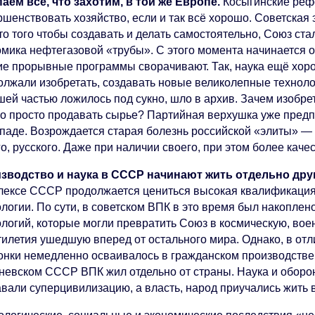
паем всё, что захотим, в той же Европе.
Косыгинские реф
ршенствовать хозяйство, если и так всё хорошо. Советская
о того чтобы создавать и делать самостоятельно, Союз ста
омика нефтегазовой «трубы». С этого момента начинается 
ие прорывные программы сворачивают. Так, наука ещё хор
олжали изобретать, создавать новые великолепные техноло
шей частью ложилось под сукно, шло в архив. Зачем изобре
о просто продавать сырье? Партийная верхушка уже предпо
ападе. Возрождается старая болезнь российской «элиты» — 
о, русского. Даже при наличии своего, при этом более кач
зводство и наука в СССР начинают жить отдельно друг
лексе СССР продолжается цениться высокая квалификация,
ологии. По сути, в советском ВПК в это время был накопле
ологий, которые могли превратить Союз в космическую, вое
тилетия ушедшую вперед от остального мира. Однако, в отл
онки немедленно осваивалось в гражданском производстве 
невском СССР ВПК жил отдельно от страны. Наука и оборон
авали суперцивилизацию, а власть, народ приучались жить 