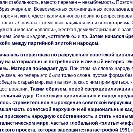
али стабильность, вместо перемен – незыблемость. Поэтом
образ очернили. Всевозможных солженицыных использовал
аторе» и лжи о «десятках миллионов невинно репрессиров
и гасить. Сначала с помощью радикализма и волюнтаризма
рузная и мясная «эпопеи», жесткая демилитаризация с раз
анием боевых кадров, «оттепелью» и пр.
Затем начался бр
кой» между партийной элитой и народом.
ачалась вторая фаза по разрушению советской цивили
ку на материальные потребности и личный интерес. 
ем». Материя побеждает дух.
При этом на словах народу
унизма, но теперь это были только слова, пустая форма бе
обедить старый мир, капитализм, а как с ним примириться, 
ществовании.
Таким образом, новой сверхцивилизации 
тельный удар. Советскую цивилизацию и народ предал
лось стремительное вырождение советской верхушки, 
вшая часть советской верхушки и её национальные ка
ы присвоить народную собственность и стать «новым
талистическом мире, частью глобальной «элиты»-мафии
тского проекта, которая завершится катастрофой 1991 