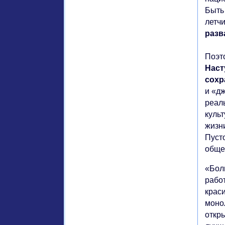
Быть
летч
разв
Поэт
Наст
сохр
и «д
реал
куль
жизн
Пуст
общес
«Бол
рабо
крас
моно
откр