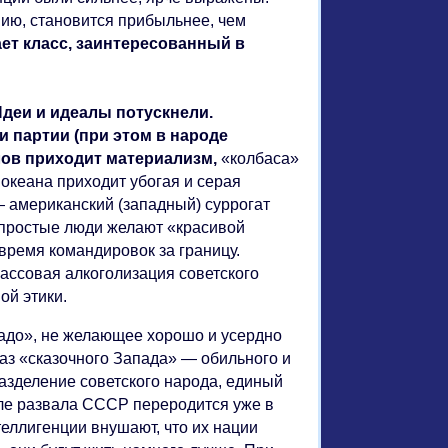
ию, становится прибыльнее, чем
ет класс, заинтересованный в
Идеи и идеалы потускнели.
 партии (при этом в народе
лов приходит материализм,
«колбаса»
океана приходит убогая и серая
— американский (западный) суррогат
 простые люди желают «красивой
 время командировок за границу.
ассовая алкоголизация советского
ой этики.
адо», не желающее хорошо и усердно
аз «сказочного Запада» — обильного и
разделение советского народа, единый
ле развала СССР переродится уже в
теллигенции внушают, что их нации