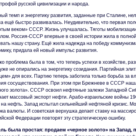
строфой русской цивилизации и народа.
ый темп и энергетику развития, заданные при Сталине, нел
на ещё быстро развивалась. Неудивительно, что первая по
отым веком» СССР. Жизнь улучшалась. Тяготы мобилизации,
лом. Россия-СССР впервые в своей истории жила в полной 
овать нашу страну. Ещё жила надежда на победу коммуниз
омику, придала ей новый импульс развития.
о проблема была в том, что теперь успехи в хозяйстве, ра
 уже не опирались на энергетику созидания. Партийная эли
ем» для всех. Партию теперь заботила только борьба за вл
вия сосуществования. При этом при Брежневе в СССР наш
ного золота». СССР освоил нефтяные залежи Западной Сиб
ает массовый экспорт нефти. Арабо-израильские войны 1967
 на нефть. Запад испытал сильнейший нефтяной кризис. М
ока валюты. И советская верхушка делает ставку на массир
ийской Федерации повторят эту стратегическую ошибку.
ль была простая: продаем «черное золото» на Запад, п