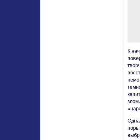
К на
пове
твор
восс
немо
темн
капи
злом
«цар
Однак
поры
выбр