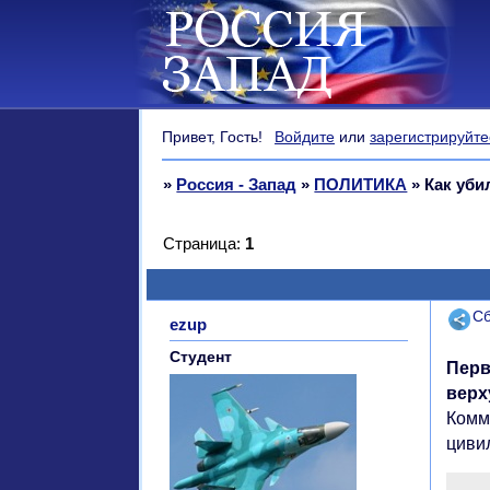
Привет, Гость!
Войдите
или
зарегистрируйте
»
Россия - Запад
»
ПОЛИТИКА
»
Как уби
Страница:
1
Поде
Сб
ezup
Студент
Перв
верх
Комм
цивил