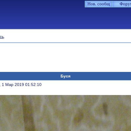
Нов. сообщ
Фору
сь
.
Буся
литься
, 1 Мар 2019 01:52:10