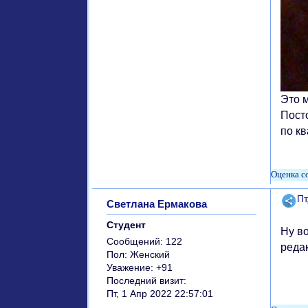
Это м
Посто
по к
Поде
Пт
Светлана Ермакова
Студент
Ну во
Сообщений:
122
редак
Пол:
Женский
Уважение:
+91
Последний визит:
Пт, 1 Апр 2022 22:57:01