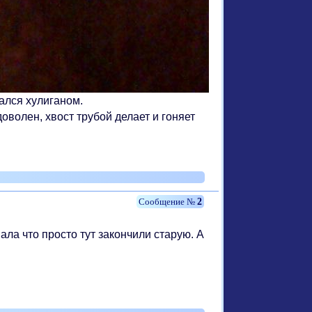
тался хулиганом.
доволен, хвост трубой делает и гоняет
2
мала что просто тут закончили старую. А