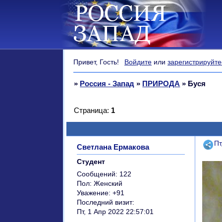
Привет, Гость!
Войдите
или
зарегистрируйте
»
Россия - Запад
»
ПРИРОДА
»
Буся
Страница:
1
Поде
Пт
Светлана Ермакова
Студент
Сообщений:
122
Пол:
Женский
Уважение:
+91
Последний визит:
Пт, 1 Апр 2022 22:57:01