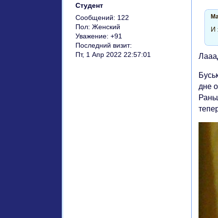
Студент
Ma
Сообщений:
122
Пол:
Женский
И
Уважение:
+91
Последний визит:
Пт, 1 Апр 2022 22:57:01
Лааад
Буськ
дне о
Рань
тепер