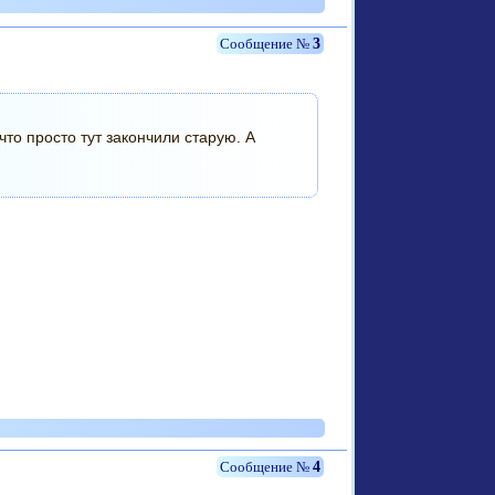
3
что просто тут закончили старую. А
4