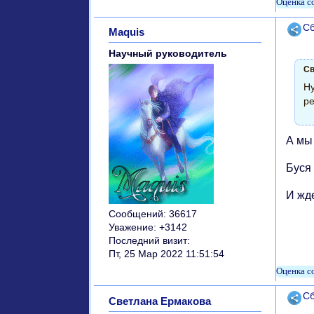
Поде
Сб
Maquis
Научный руководитель
Св
Ну
ре
А мы
Буся
И жд
Сообщений:
36617
Уважение:
+3142
Последний визит:
Пт, 25 Мар 2022 11:51:54
Поде
Сб
Светлана Ермакова