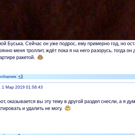
ой Буська. Сейчас он уже подрос, ему примерно год, но ос
янно меня троллит, ждёт пока я на него разорусь, тогда он 
вартире ракетой.
+3
литься
, 1 Мар 2019 01:58:43
от, оказывается вы эту тему в другой раздел снесли, а я ду
тировать и удалить не могу.