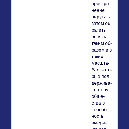
про­стра­
не­ние
вируса, а
затем об­
ра­тить
вспять
таким об­
ра­зом и в
таких
мас­шта­
бах, ко­то­
рые под­
дер­жи­ва­
ют веру
об­ще­
ства в
спо­соб­
ность
аме­ри­