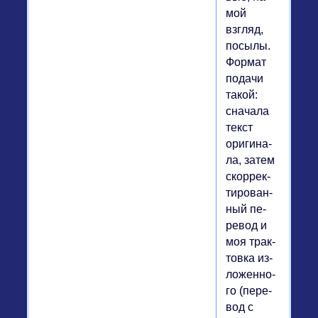
мой
взгляд,
посылы.
Формат
подачи
такой:
сна­ча­ла
текст
ори­ги­на­
ла, затем
скор­рек­
ти­ро­ван­
ный пе­
ре­вод и
моя трак­
тов­ка из­
ло­жен­но­
го (пе­ре­
вод с