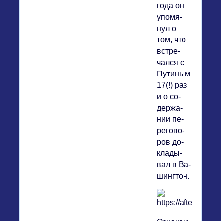
года он
упо­мя­
нул о
том, что
встре­
чал­ся с
Пу­ти­ным
17(!) раз
и о со­
дер­жа­
нии пе­
ре­го­во­
ров до­
кла­ды­
вал в Ва­
шинг­тон.