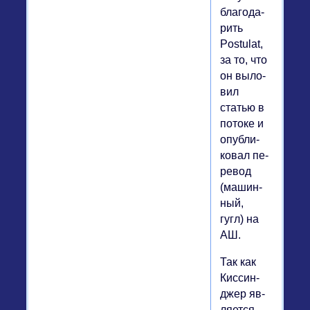
бла­го­да­
рить
Postulat,
за то, что
он вы­ло­
вил
статью в
потоке и
опуб­ли­
ко­вал пе­
ре­вод
(ма­шин­
ный,
гугл) на
АШ.
Так как
Кис­син­
джер яв­
ля­ет­ся