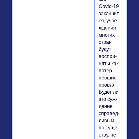
Covid-19
за­кон­чит­
ся, учре­
жде­ния
многих
стран
будут
вос­при­
ня­ты как
по­тер­
пев­шие
провал.
Будет ли
это суж­
де­ние
спра­вед­
ли­вым
по су­ще­
ству, не