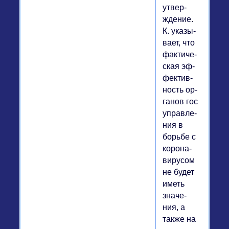
утвер­
жде­ние.
К. ука­зы­
ва­ет, что
фак­ти­че­
ская эф­
фек­тив­
ность ор­
га­нов гос
управ­ле­
ния в
борьбе с
ко­ро­на­
ви­ру­сом
не будет
иметь
зна­че­
ния, а
также на