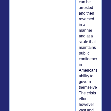
can be
arrested
and then
reversed
in a
manner
and at a
scale that
maintains
public
confidence
in
Americans’
ability to
govern
themselves.
The crisis
effort,
however
vast and