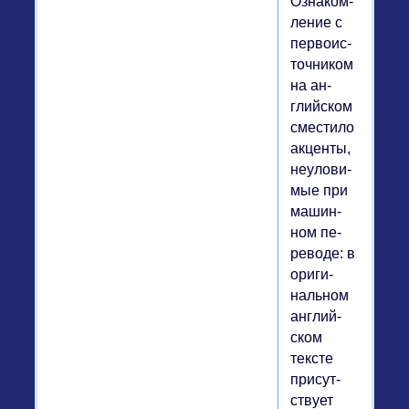
Озна­ком­
ле­ние с
пер­во­ис­
точ­ни­ком
на ан­
глий­ском
сме­сти­ло
ак­цен­ты,
неуло­ви­
мые при
ма­шин­
ном пе­
ре­во­де: в
ори­ги­
наль­ном
ан­глий­
ском
тексте
при­сут­
ству­ет