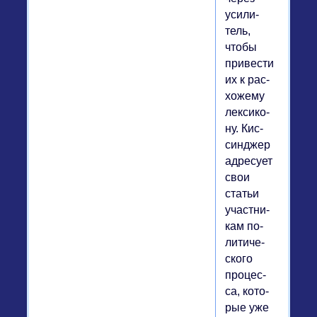
уси­ли­
тель,
чтобы
при­ве­сти
их к рас­
хо­же­му
лек­си­ко­
ну. Кис­
син­джер
ад­ре­су­ет
свои
статьи
участ­ни­
кам по­
ли­ти­че­
ско­го
про­цес­
са, ко­то­
рые уже