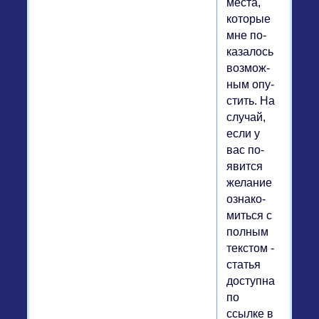
места,
ко­то­рые
мне по­
ка­за­лось
воз­мож­
ным опу­
стить. На
случай,
если у
вас по­
явит­ся
же­ла­ние
озна­ко­
мить­ся с
полным
тек­стом -
статья
до­ступ­на
по
ссылке в