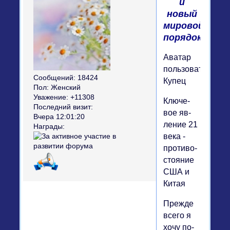
и
новый
мировой
порядок
Аватар
пользователя
Сообщений:
18424
Купец
Пол:
Женский
Уважение:
+11308
Клю­че­
Последний визит:
вое яв­
Вчера 12:01:20
ле­ние 21
Награды:
века -
про­ти­во­
сто­я­ние
США и
Китая
Прежде
всего я
хочу по­