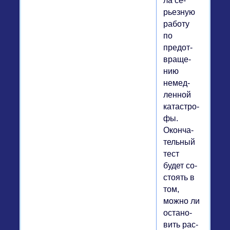
ла се­
рьез­ную
работу
по
предот­
вра­ще­
нию
немед­
лен­ной
ка­та­стро­
фы.
Окон­ча­
тель­ный
тест
будет со­
сто­ять в
том,
можно ли
оста­но­
вить рас­