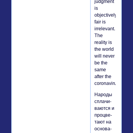
judgment
is
objectively
fair is
irrelevant.
The
reality is
the world
will never
be the
same
after the
coronavirus...
Народы
спла­чи­
ва­ют­ся и
про­цве­
та­ют на
ос­но­ва­