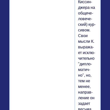
Кис­син­
дже­ра на
об­ще­че­
ло­ве­че­
ский) кур­
си­вом.
Свои
мысли К.
вы­ра­жа­
ет ис­клю­
чи­тель­но
"ди­пло­
ма­тич­
но", но,
тем не
менее,
на­прав­
ле­ние он
задает
весьма