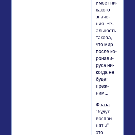
имеет ни­
ка­ко­го
зна­че­
ния. Ре­
аль­ность
такова,
что мир
после ко­
ро­на­ви­
ру­са ни­
ко­гда не
будет
преж­
ним...
Фраза
"будут
вос­при­
ня­ты" -
это