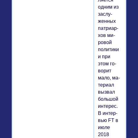
одним из
за­слу­
жен­ных
пат­ри­ар­
хов ми­
ро­вой
по­ли­ти­ки
и при
этом го­
во­рит
мало, ма­
те­ри­ал
вызвал
боль­шой
ин­те­рес.
В ин­тер­
вью FT в
июле
2018