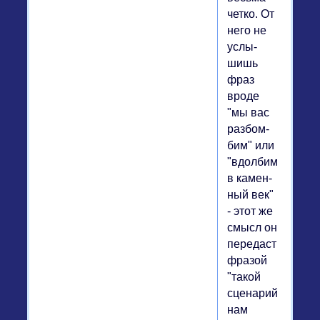
четко. От
него не
услы­
шишь
фраз
вроде
"мы вас
раз­бом­
бим" или
"вдол­бим
в ка­мен­
ный век"
- этот же
смысл он
пе­ре­даст
фразой
"такой
сце­на­рий
нам