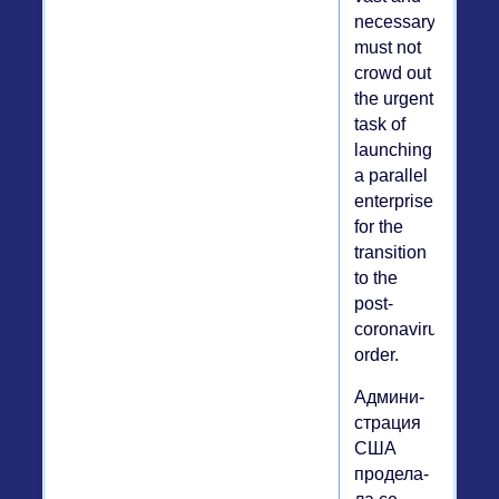
necessary,
must not
crowd out
the urgent
task of
launching
a parallel
enterprise
for the
transition
to the
post-
coronavirus
order.
Ад­ми­ни­
стра­ция
США
про­де­ла­