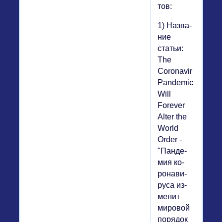
тов:
1) На­зва­
ние
статьи:
The
Coronavirus
Pandemic
Will
Forever
Alter the
World
Order -
"Пан­де­
мия ко­
ро­на­ви­
ру­са из­
ме­нит
ми­ро­вой
по­ря­док