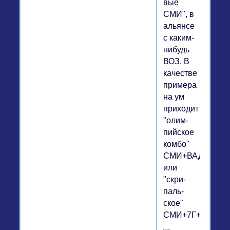
вые
СМИ", в
аль­ян­се
с каким-
нибудь
ВОЗ. В
ка­че­стве
при­ме­ра
на ум
при­хо­дит
"олим­
пий­ское
комбо"
СМИ+ВАДА
или
"скри­
паль­
ское"
СМИ+7Г+ОЗХО.