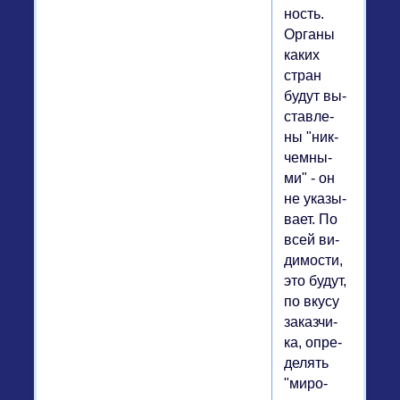
ность.
Органы
каких
стран
будут вы­
став­ле­
ны "ник­
чем­ны­
ми" - он
не ука­зы­
ва­ет. По
всей ви­
ди­мо­сти,
это будут,
по вкусу
за­каз­чи­
ка, опре­
де­лять
"ми­ро­