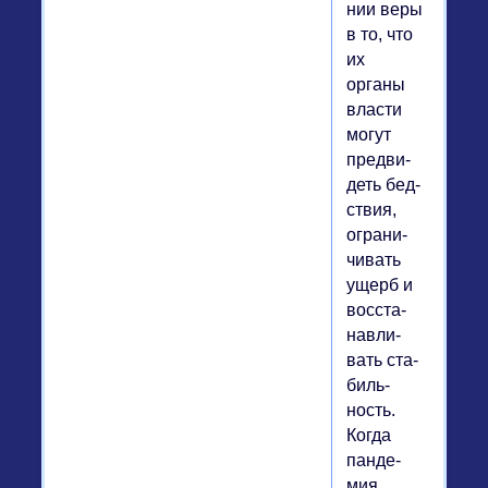
нии веры
в то, что
их
органы
власти
могут
пред­ви­
деть бед­
ствия,
огра­ни­
чи­вать
ущерб и
вос­ста­
нав­ли­
вать ста­
биль­
ность.
Когда
пан­де­
мия