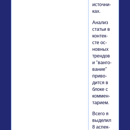
ис­точ­ни­
ках.
Анализ
статьи в
кон­тек­
сте ос­
нов­ных
трен­дов
и "ван­го­
ва­ние"
при­во­
дит­ся в
блоке с
ком­мен­
та­ри­ем.
Всего я
вы­де­лил
8 ас­пек­