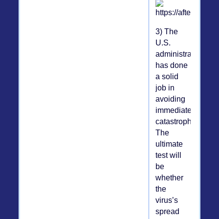
3) The
U.S.
administration
has done
a solid
job in
avoiding
immediate
catastrophe.
The
ultimate
test will
be
whether
the
virus’s
spread