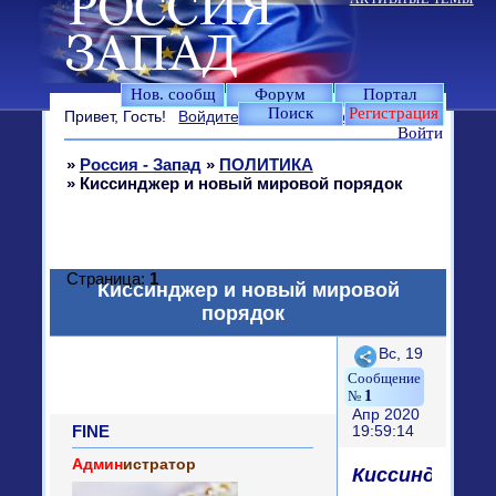
Нов. сообщ
Форум
Портал
Поиск
Регистрация
Привет, Гость!
Войдите
или
зарегистрируйтесь
.
Войти
»
Россия - Запад
»
ПОЛИТИКА
»
Киссинджер и новый мировой порядок
Страница:
1
Киссинджер и новый мировой
порядок
Поделиться
Вс, 19
1
Апр 2020
FINE
19:59:14
Админ
истратор
Киссинджер