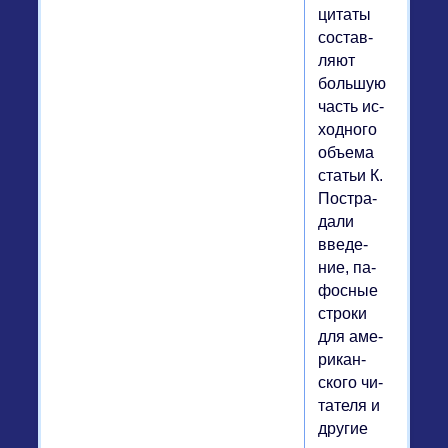
цитаты
со­став­
ля­ют
боль­шую
часть ис­
ход­но­го
объема
статьи К.
По­стра­
да­ли
вве­де­
ние, па­
фос­ные
строки
для аме­
ри­кан­
ско­го чи­
та­те­ля и
другие