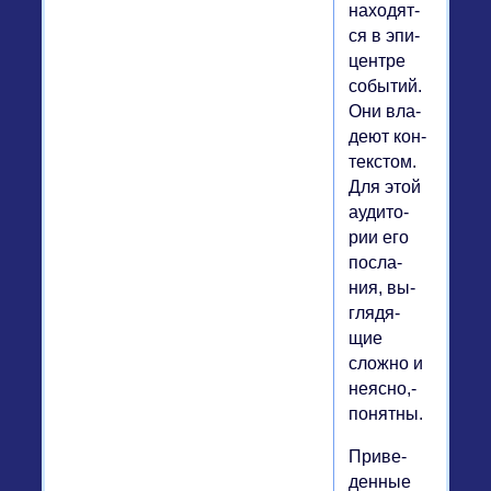
на­хо­дят­
ся в эпи­
цен­тре
со­бы­тий.
Они вла­
де­ют кон­
тек­стом.
Для этой
ауди­то­
рии его
по­сла­
ния, вы­
гля­дя­
щие
сложно и
неясно,-
по­нят­ны.
При­ве­
ден­ные