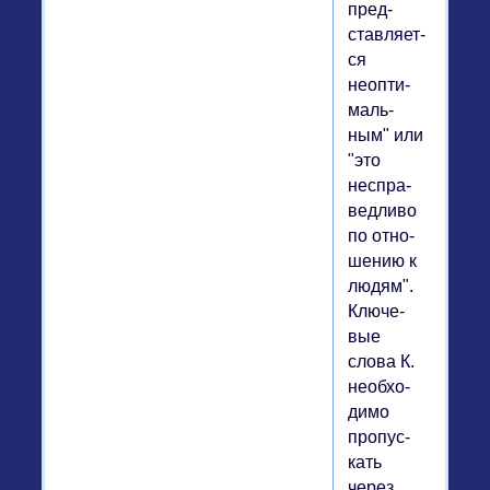
пред­
став­ля­ет­
ся
неопти­
маль­
ным" или
"это
неспра­
вед­ли­во
по от­но­
ше­нию к
людям".
Клю­че­
вые
слова К.
необ­хо­
ди­мо
про­пус­
кать
через