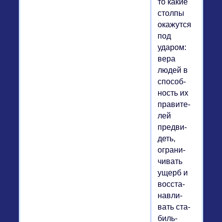
то какие
столпы
ока­жут­ся
под
ударом:
вера
людей в
спо­соб­
ность их
пра­ви­те­
лей
пред­ви­
деть,
огра­ни­
чи­вать
ущерб и
вос­ста­
нав­ли­
вать ста­
биль­