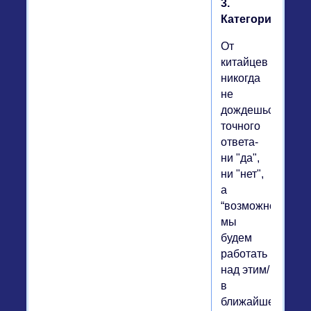
3.
Категоричность
От
китайцев
никогда
не
дождешься
точного
ответа-
ни "да",
ни "нет",
а
“возможно/
мы
будем
работать
над этим/
в
ближайшее