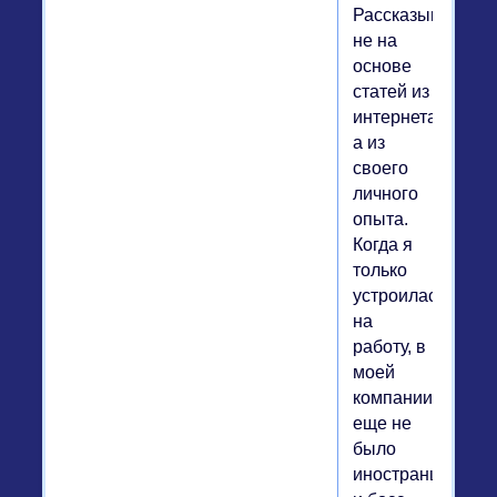
Рассказываю
не на
основе
статей из
интернета,
а из
своего
личного
опыта.
Когда я
только
устроилась
на
работу, в
моей
компании
еще не
было
иностранцев