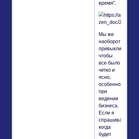
время”.
Мы же
наоборот
привыкли,
чтобы
все было
четко и
ясно,
особенно
при
ведении
бизнеса.
Если я
спрашиваю,
когда
будет