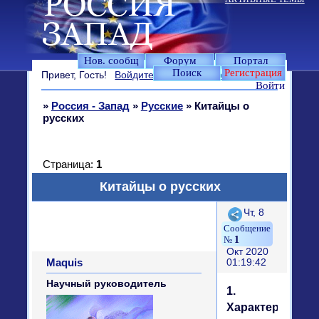
Нов. сообщ
Форум
Портал
Поиск
Регистрация
Привет, Гость!
Войдите
или
зарегистрируйтесь
.
Войти
»
Россия - Запад
»
Русские
»
Китайцы о
русских
Страница:
1
Китайцы о русских
Поделиться
Чт, 8
1
Окт 2020
Maquis
01:19:42
Научный руководитель
1.
Характер