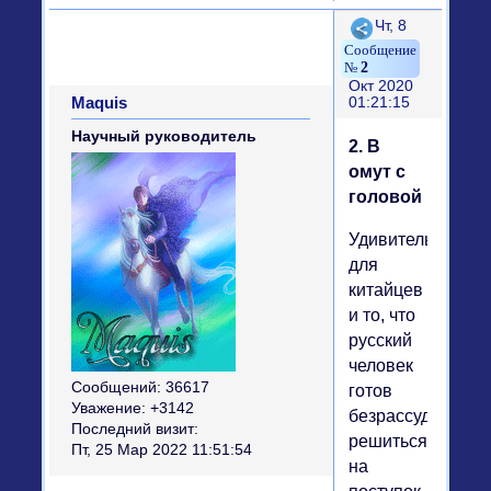
Поделиться
Чт, 8
2
Окт 2020
Maquis
01:21:15
Научный руководитель
2. В
омут с
головой
Удивительно
для
китайцев
и то, что
русский
человек
Сообщений:
36617
готов
Уважение:
+3142
безрассудно
Последний визит:
решиться
Пт, 25 Мар 2022 11:51:54
на