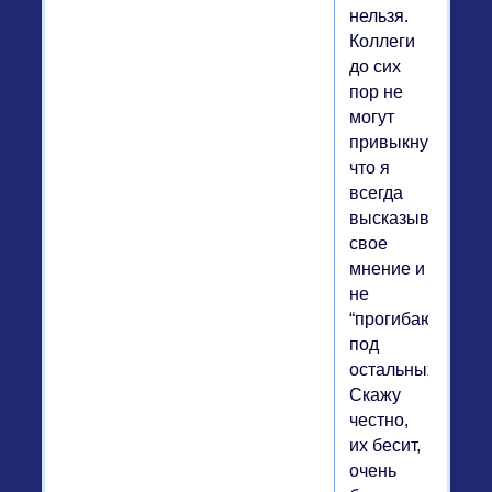
нельзя.
Коллеги
до сих
пор не
могут
привыкнуть,
что я
всегда
высказываю
свое
мнение и
не
“прогибаюсь”
под
остальных.
Скажу
честно,
их бесит,
очень