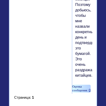
Поэтому
добьюсь,
чтобы
мне
назвали
конкретный
день и
подтвердили
это
бумагой.
Это
очень
раздражает
китайцев.
0
Страница:
1