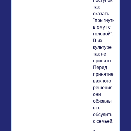
поступок,
так
сказать
"прыгнуть
в омут с
головой".
В их
культуре
так не
принято.
Перед
принятием
важного
решения
они
обязаны
все
обсудить
с семьей.