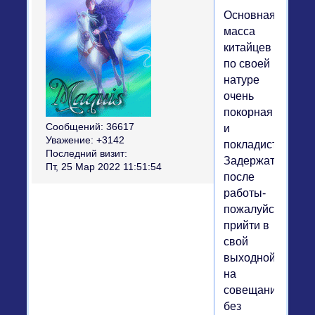
Основная
масса
китайцев
по своей
натуре
очень
покорная
Сообщений:
36617
и
Уважение:
+3142
покладистая.
Последний визит:
Задержаться
Пт, 25 Мар 2022 11:51:54
после
работы-
пожалуйста,
прийти в
свой
выходной
на
совещание-
без