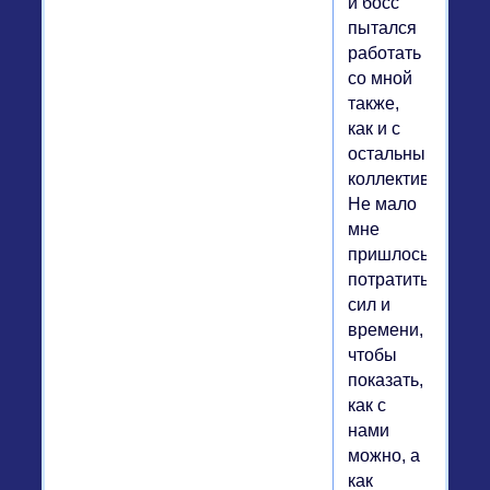
и босс
пытался
работать
со мной
также,
как и с
остальным
коллективом.
Не мало
мне
пришлось
потратить
сил и
времени,
чтобы
показать,
как с
нами
можно, а
как