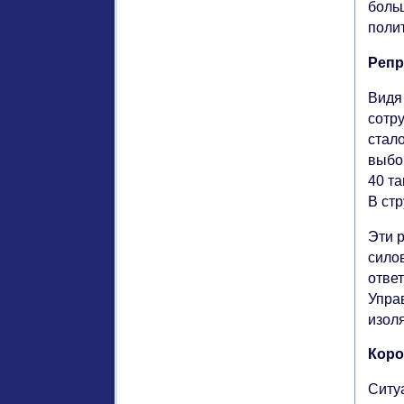
боль
поли
Репр
Видя
сотр
стал
выбо
40 та
В ст
Эти 
сило
отве
Упра
изол
Коро
Ситу