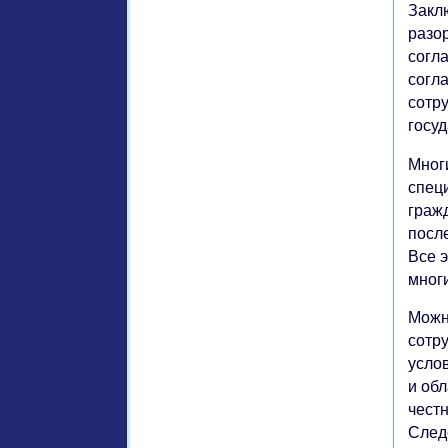
Закл
разо
согл
согла
сотр
госу
Мног
спец
граж
посл
Все 
мног
Можн
сотр
усло
и об
чест
След