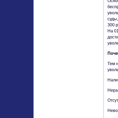
Осно
бесп
увол
суды
300 
На 0
дост
увол
Поче
Тем 
увол
Нали
Нера
Отсу
Нево