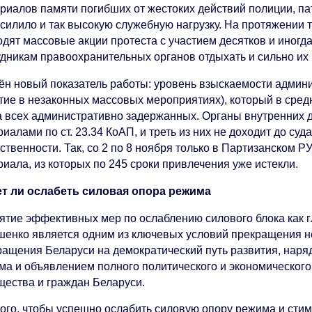
риалов памяти погибших от жестоких действий полиции, па
усилило и так высокую служебную нагрузку. На протяжении
дят массовые акции протеста с участием десятков и иногда 
удникам правоохранительных органов отдыхать и сильно их 
ён новый показатель работы: уровень взыскаемости админи
стие в незаконных массовых мероприятиях), который в сред
а всех административно задержанных. Органы внутренних
иалами по ст. 23.34 КоАП, и треть из них не доходит до суд
ственности. Так, со 2 по 8 ноября только в Партизанском 
иала, из которых по 245 сроки привлечения уже истекли.
т ли ослабеть силовая опора режима
ятие эффективных мер по ослаблению силового блока как 
шенко является одним из ключевых условий прекращения не
ращения Беларуси на демократический путь развития, наря
ма и объявлением полного политического и экономического
щества и граждан Беларуси.
того, чтобы успешно ослабить силовую опору режима и стим