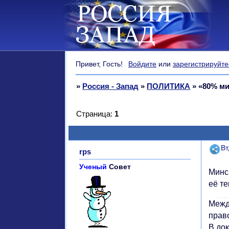
Привет, Гость!
Войдите
или
зарегистрируйте
»
Россия - Запад
»
ПОЛИТИКА
»
«80% м
Страница:
1
Поде
Вт
rps
Ученый
Совет
Минс
её те
Межд
прав
В док