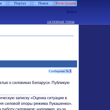
м
Портал
Поиск
Регистрация
Войти
АКТИВНЫЕ ТЕМЫ
1
тью о силовиках Беларуси. Публикую
ческую записку «Оценка ситуации в
ия силовой опоры режима Лукашенко».
а работу силовиков: например, из-за