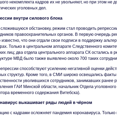
шого некомплекта кадров их не увольняют, но при этом не 
тических уголовных дел.
ессии внутри силового блока
 сложившуюся обстановку, режим стал проводить репресс
удников правоохранительных органов. В первую очередь реп
о известно, что они отдали свои подписи в поддержку альт
рах. Только в центральном аппарате Следственного комите
ких лиц; два отдела центрального аппарата СК остались в р
руктуре МВД было также выявлено около 700 таких сотрудни
репрессии способствуют усилению негативной оценки дейст
вых структур. Кроме того, в СМИ широко освещались факты
тственности уволившихся сотрудников, занимавших ранее 
вления ГАИ Минской области, начальник Отдела уголовного
ятора временного содержания Витебска).
навирус выкашивает ряды людей в чёрном
ацию с кадрами осложняет пандемия коронавируса. Только 