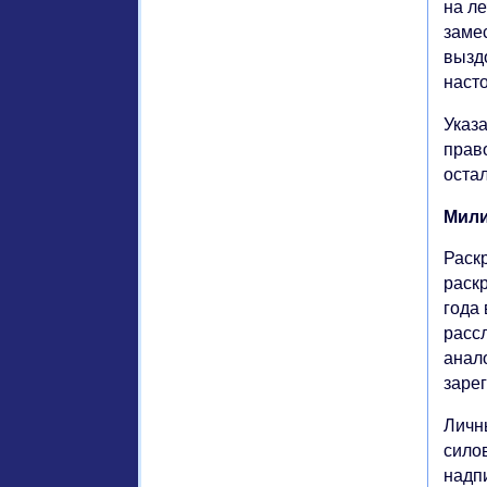
на л
заме
вызд
наст
Указ
прав
остал
Мили
Раск
раск
года
расс
анало
заре
Личн
сило
надп