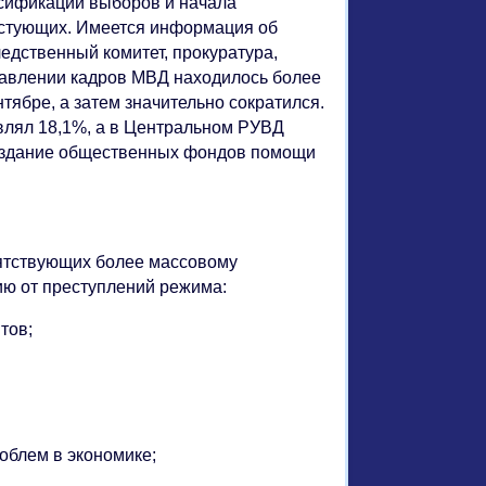
ьсификации выборов и начала
стующих. Имеется информация об
едственный комитет, прокуратура,
правлении кадров МВД находилось более
тябре, а затем значительно сократился.
авлял 18,1%, а в Центральном РУВД
создание общественных фондов помощи
пятствующих более массовому
ию от преступлений режима:
тов;
роблем в экономике;