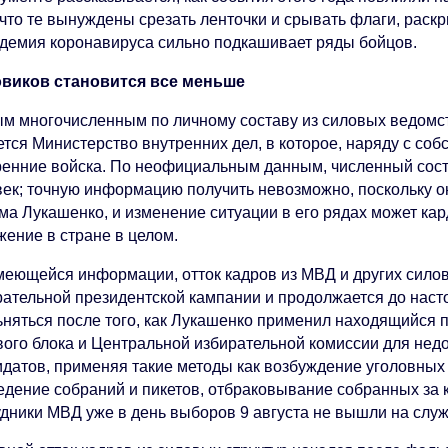
, что те вынуждены срезать ленточки и срывать флаги, рас
идемия коронавируса сильно подкашивает ряды бойцов.
виков становится все меньше
м многочисленным по личному составу из силовых ведомст
тся Министерство внутренних дел, в которое, наряду с соб
ренние войска. По неофициальным данным, численный сост
век; точную информацию получить невозможно, поскольку о
ма Лукашенко, и изменение ситуации в его рядах может ка
жение в стране в целом.
меющейся информации, отток кадров из МВД и других сило
рательной президентской кампании и продолжается до наст
ьняться после того, как Лукашенко применил находящийся 
вого блока и Центральной избирательной комиссии для не
идатов, применяя такие методы как возбуждение уголовных 
едение собраний и пикетов, отбраковывание собранных за к
удники МВД уже в день выборов 9 августа не вышли на служ