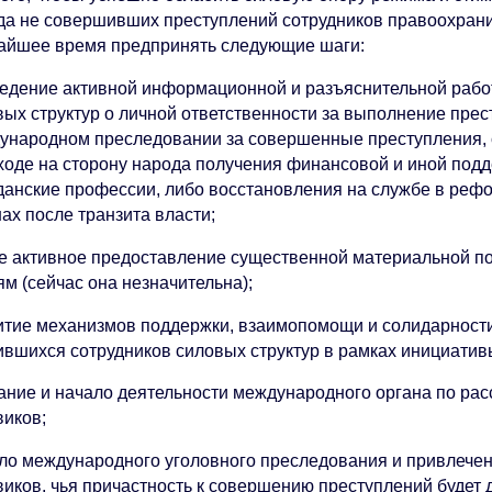
да не совершивших преступлений сотрудников правоохрани
айшее время предпринять следующие шаги:
едение активной информационной и разъяснительной рабо
вых структур о личной ответственности за выполнение пре
ународном преследовании за совершенные преступления, с
ходе на сторону народа получения финансовой и иной подд
данские профессии, либо восстановления на службе в ре
ах после транзита власти;
е активное предоставление существенной материальной п
м (сейчас она незначительна);
итие механизмов поддержки, взаимопомощи и солидарности
ившихся сотрудников силовых структур в рамках инициатив
ание и начало деятельности международного органа по ра
виков;
ло международного уголовного преследования и привлечени
виков, чья причастность к совершению преступлений будет 