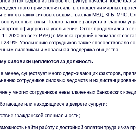
вной отток кадров из силовых структур начался после фал
рецедентного применения силы в отношении мирных проте
ьнениях в таких силовых ведомствах как МВД, КГБ, МЧС, Сл
, вооружённые силы. Только на конец августа в главном у
рапортов офицеров на увольнение. Отток продолжился в сен
1.11.2020 во всех РУВД г. Минска средний некомплект сост
иг 28,9%. Увольнению сотрудников также способствовало 
енным силовикам и моральная поддержка общества.
му силовики цепляются за должность
не менее, существует много сдерживающих факторов, пре
ьнению сотрудников силовых ведомств и их дистанцирован
чие у многих сотрудников невыплаченных банковских креди
ботающие или находящиеся в декрете супруги;
тствие гражданской специальности;
зможность найти работу с достойной оплатой труда из-за п