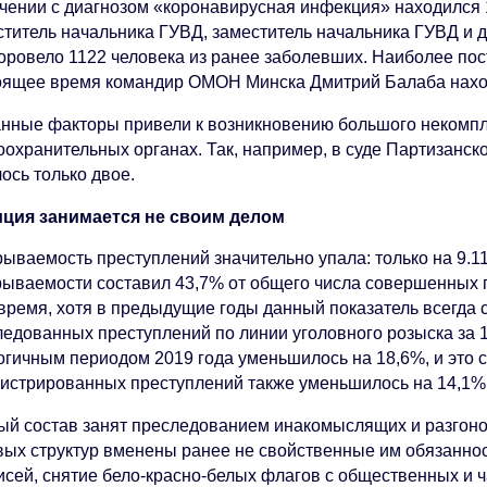
ечении с диагнозом «коронавирусная инфекция» находился 1
ститель начальника ГУВД, заместитель начальника ГУВД и 
оровело 1122 человека из ранее заболевших. Наиболее пос
оящее время командир ОМОН Минска Дмитрий Балаба наход
анные факторы привели к возникновению большого некомпл
оохранительных органах. Так, например, в суде Партизанск
ось только двое.
ция занимается не своим делом
рываемость преступлений значительно упала: только на 9.1
рываемости составил 43,7% от общего числа совершенных 
 время, хотя в предыдущие годы данный показатель всегда 
ледованных преступлений по линии уголовного розыска за 
гичным периодом 2019 года уменьшилось на 18,6%, и это с 
гистрированных преступлений также уменьшилось на 14,1%,
ый состав занят преследованием инакомыслящих и разгоно
вых структур вменены ранее не свойственные им обязанно
исей, снятие бело-красно-белых флагов с общественных и 