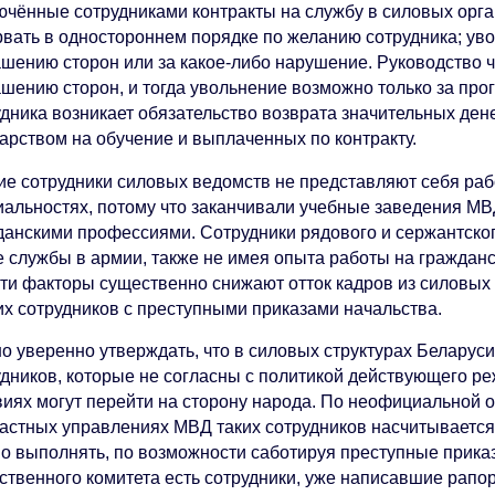
ючённые сотрудниками контракты на службу в силовых органа
рвать в одностороннем порядке по желанию сотрудника; ув
ашению сторон или за какое-либо нарушение. Руководство ч
шению сторон, и тогда увольнение возможно только за прог
удника возникает обязательство возврата значительных де
дарством на обучение и выплаченных по контракту.
ие сотрудники силовых ведомств не представляют себя ра
иальностях, потому что заканчивали учебные заведения МВ
данскими профессиями. Сотрудники рядового и сержантског
е службы в армии, также не имея опыта работы на гражданс
эти факторы существенно снижают отток кадров из силовых 
их сотрудников с преступными приказами начальства.
о уверенно утверждать, что в силовых структурах Беларуси
удников, которые не согласны с политикой действующего р
виях могут перейти на сторону народа. По неофициальной о
ластных управлениях МВД таких сотрудников насчитывается
но выполнять, по возможности саботируя преступные прика
ственного комитета есть сотрудники, уже написавшие рапор