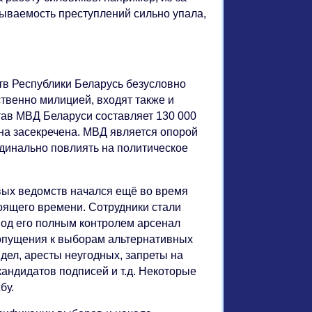
крываемость преступлений сильно упала,
в Республики Беларусь безусловно
ственно милицией, входят также и
ав МВД Беларуси составляет 130 000
на засекречена. МВД является опорой
рдинально повлиять на политическое
вых ведомств начался ещё во время
оящего времени. Сотрудники стали
под его полным контролем арсенал
допущения к выборам альтернативных
дел, аресты неугодных, запреты на
андидатов подписей и т.д. Некоторые
бу.