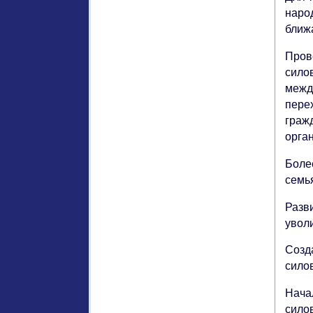
наро
ближ
Пров
сило
межд
пере
граж
орган
Боле
семья
Разв
увол
Созд
сило
Нача
сило