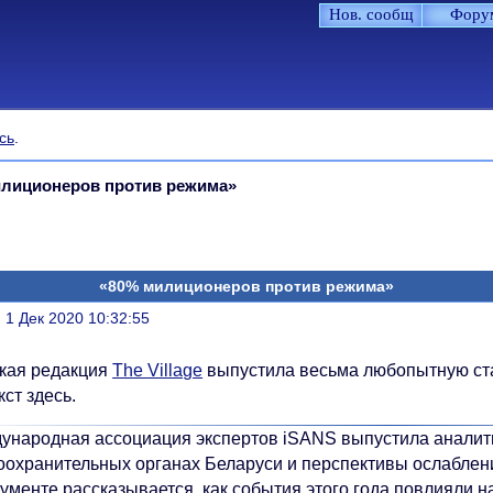
Нов. сообщ
Фору
сь
.
илиционеров против режима»
«80% милиционеров против режима»
литься
, 1 Дек 2020 10:32:55
кая редакция
The Village
выпустила весьма любопытную ста
кст здесь.
ународная ассоциация экспертов iSANS выпустила аналити
оохранительных органах Беларуси и перспективы ослаблен
ументе рассказывается, как события этого года повлияли н