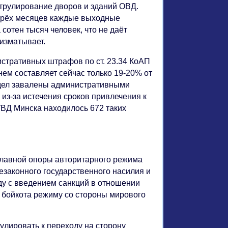
трулирование дворов и зданий ОВД.
 трёх месяцев каждые выходные
сотен тысяч человек, что не даёт
изматывает.
стративных штрафов по ст. 23.34 КоАП
нем составляет сейчас только 19-20% от
 дел завалены административными
а из-за истечения сроков привлечения к
РУВД Минска находилось 672 таких
главной опоры авторитарного режима
законного государственного насилия и
ду с введением санкций в отношении
 бойкота режиму со стороны мирового
улировать к переходу на сторону