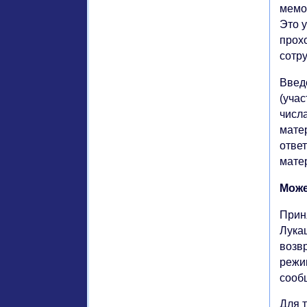
мемо
Это 
прохо
сотр
Введ
(уча
числ
матер
ответ
матер
Може
Прин
Лука
возв
режи
сооб
Для 