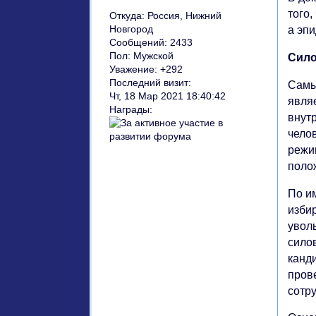
того
Откуда:
Россия, Нижний
Новгород
а эп
Сообщений:
2433
Пол:
Мужской
Сило
Уважение:
+292
Последний визит:
Самы
Чт, 18 Мар 2021 18:40:42
являе
Награды:
внут
чело
режи
поло
По и
изби
увол
сило
канд
пров
сотр