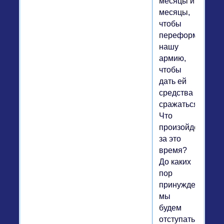
месяцы и
месяцы,
чтобы
переформироват
нашу
армию,
чтобы
дать ей
средства
сражаться.
Что
произойдет
за это
время?
До каких
пор
принуждены
мы
будем
отступать?