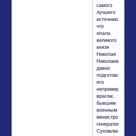
самого
лучшего
источника,
что
опала
великого
князя
Николая
Николаевича
давно
подготовлялась
его
непримиримым
врагом,
бывшим
военным
министром
генералом
Сухомлиновым,