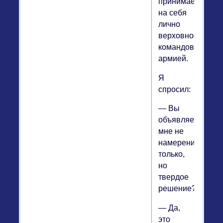
принимает
на себя
лично
верховное
командование
армией.
Я
спросил:
— Вы
объявляете
мне не
намерение
только,
но
твердое
решение?
— Да,
это