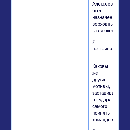
Алексеев
был
назначен
верховным
главнокомандую
Я
настаиваю:
—
Каковы
же
другие
мотивы,
заставившие
государя
самого
принять
командование?