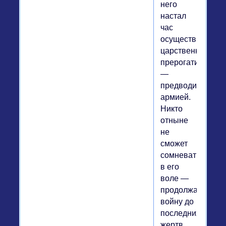
него
настал
час
осуществить
царственную
прерогативу
—
предводительств
армией.
Никто
отныне
не
сможет
сомневаться
в его
воле —
продолжать
войну до
последних
жертв.