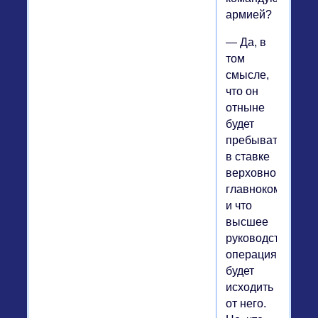
армией?
— Да, в
том
смысле,
что он
отныне
будет
пребывать
в ставке
верховного
главнокомандую
и что
высшее
руководство
операциями
будет
исходить
от него.