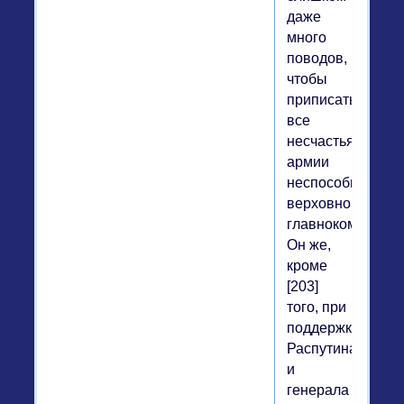
даже
много
поводов,
чтобы
приписать
все
несчастья
армии
неспособности
верховного
главнокомандую
Он же,
кроме
[203]
того, при
поддержке
Распутина
и
генерала