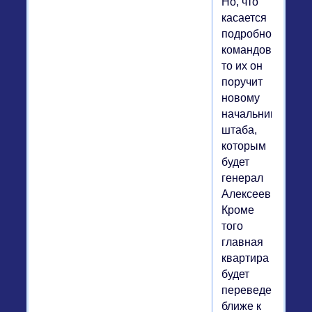
Но, что
касается
подробностей
командования,
то их он
поручит
новому
начальнику
штаба,
которым
будет
генерал
Алексеев.
Кроме
того
главная
квартира
будет
переведена
ближе к