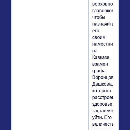
верховного
главнокомандую
чтобы
назначить
его
своим
наместником
на
Кавказе,
взамен
графа
Воронцова-
Дашкова,
которого
расстроенное
здоровье
заставляет
уйти. Его
величество