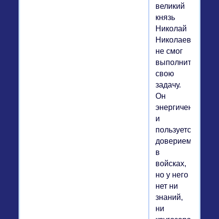
великий
князь
Николай
Николаевич
не смог
выполнить
свою
задачу.
Он
энергичен
и
пользуется
доверием
в
войсках,
но у него
нет ни
знаний,
ни