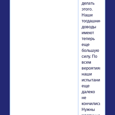
делать
этого.
Наши
тогдашние
доводы
имеют
теперь
еще
большую
силу. По
всем
вероятиям,
наши
испытания
еще
далеко
не
кончились.
Нужны