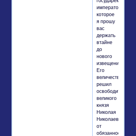
государем
императором,
которое
я прошу
вас
держать
втайне
до
нового
извещения.
Его
величество
решил
освободить
великого
князя
Николая
Николаевича
от
обязанностей