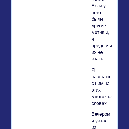
Если у
него
были
другие
мотивы,
я
предпочитаю
их не
знать.
Я
разстаюсь
с ним на
этих
многозначитель
словах.
Вечером
я узнал,
из