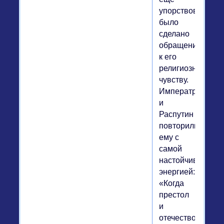
упорствовал,
было
сделано
обращение
к его
религиозному
чувству.
Императрица
и
Распутин
повторили
ему с
самой
настойчивой
энергией:
«Когда
престол
и
отечество