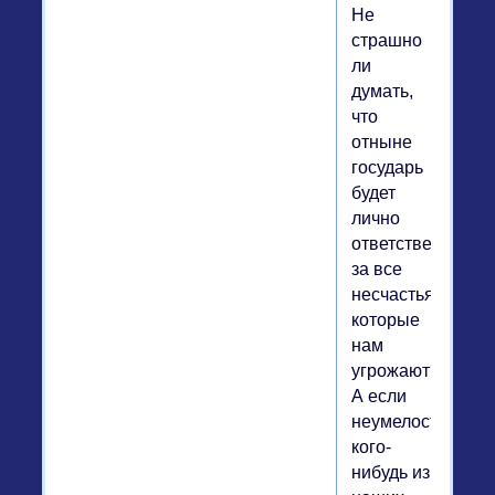
Не
страшно
ли
думать,
что
отныне
государь
будет
лично
ответствен
за все
несчастья,
которые
нам
угрожают?
А если
неумелость
кого-
нибудь из