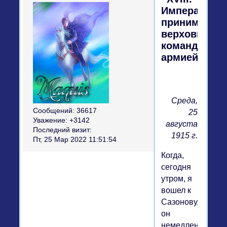
Император
принимает
верховное
командован
армией
Среда,
Сообщений:
36617
25
Уважение:
+3142
августа
Последний визит:
1915 г.
Пт, 25 Мар 2022 11:51:54
Когда,
сегодня
утром, я
вошел к
Сазонову,
он
немедленно