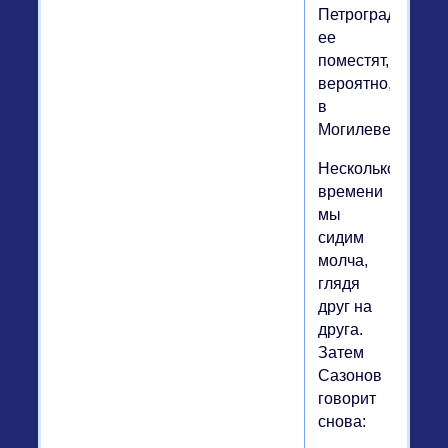
Петрограду;
ее
поместят,
вероятно,
в
Могилеве.
Несколько
времени
мы
сидим
молча,
глядя
друг на
друга.
Затем
Сазонов
говорит
снова: