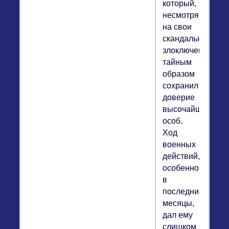
который,
несмотря
на свои
скандальные
злоключения,
тайным
образом
сохранил
доверие
высочайших
особ.
Ход
военных
действий,
особенно
в
последние
месяцы,
дал ему
слишком