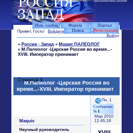
Нов. сообщ
Форум
Портал
Поиск
Регистрация
Привет, Гость!
Войдите
или
зарегистрируйтесь
.
Войти
»
Россия - Запад
»
Морис ПАЛЕОЛОГ
»
М.Палеолог -Царская Россия во время...-
XVIII. Император принимает
Страница:
1
М.Палеолог -Царская Россия во
время...-XVIII. Император принимает
Поделиться
Пн, 1
1
Мар 2010
Maquis
12:45:18
Научный руководитель
XVIII.