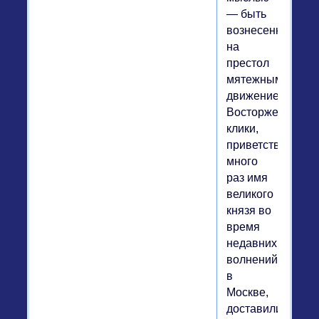
— быть
вознесенным
на
престол
мятежным
движением.
Восторженные
клики,
приветствовавш
много
раз имя
великого
князя во
время
недавних
волнений
в
Москве,
доставили