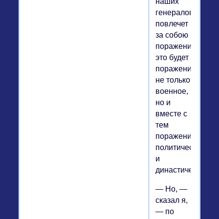
наших
генералов
повлечет
за собою
поражение,
это будет
поражение
не только
военное,
но и
вместе с
тем
поражение
политическое
и
династическое.
— Но, —
сказал я,
— по