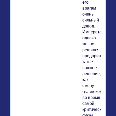
его
врагам
очень
сильный
довод.
Император,
однако
же, не
решился
предпринять
такое
важное
решение,
как
смену
главнокомандую
во время
самой
критической
фазы