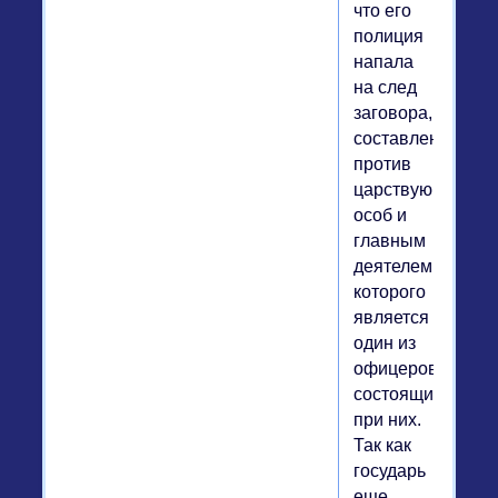
что его
полиция
напала
на след
заговора,
составленного
против
царствующих
особ и
главным
деятелем
которого
является
один из
офицеров,
состоящих
при них.
Так как
государь
еще