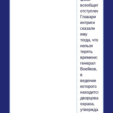
всеобщего
отступления.
Главари
интриги
сказали
ему
тогда, что
нельзя
терять
времени:
генерал
Воейков,
в
ведении
которого
находится
дворцовая
охрана,
утверждал,