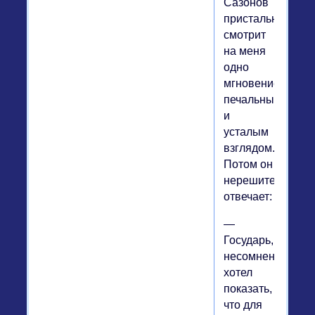
Сазонов
пристально
смотрит
на меня
одно
мгновение,
печальным
и
усталым
взглядом.
Потом он
нерешительно
отвечает:
—
Государь,
несомненно,
хотел
показать,
что для