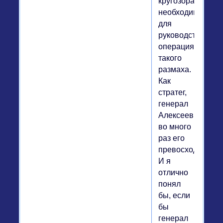
кругозора,
необходимого
для
руководства
операциями
такого
размаха.
Как
стратег,
генерал
Алексеев
во много
раз его
превосходит.
И я
отлично
понял
бы, если
бы
генерал