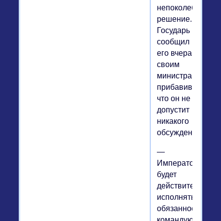
непоколебимое
решение.
Государь
сообщил
его вчера
своим
министрам,
прибавив,
что он не
допустит
никакого
обсуждения.
—
Император
будет
действительно
исполнять
обязанности
командующего