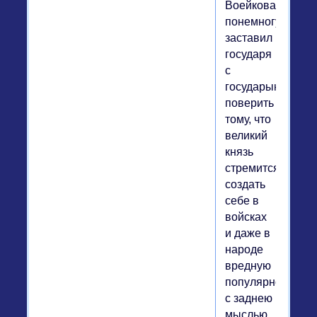
Воейкова,
понемногу
заставил
государя
с
государыней
поверить
тому, что
великий
князь
стремится
создать
себе в
войсках
и даже в
народе
вредную
популярность,
с заднею
мыслью