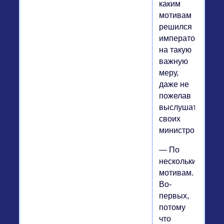
каким
мотивам
решился
император
на такую
важную
меру,
даже не
пожелав
выслушать
своих
министров?
— По
нескольким
мотивам.
Во-
первых,
потому
что