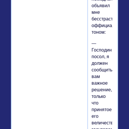
объявил
мне
бесстрастным,
оффициальным
тоном:
—
Господин
посол, я
должен
сообщить
вам
важное
решение,
только
что
принятое
его
величеством