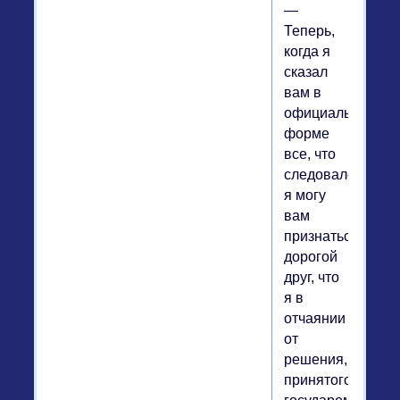
—
Теперь,
когда я
сказал
вам в
официальной
форме
все, что
следовало,
я могу
вам
признаться,
дорогой
друг, что
я в
отчаянии
от
решения,
принятого