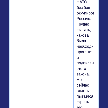
НАТО
без боя
оккупировать
Россию.
Трудно
сказать,
какова
была
необходимость
принятия
и
подписания
этого
закона.
Но
сейчас
власть
пытается
скрыть
его…