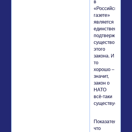
в
«Российской
газете»
является
единственным
подтверждением
существования
этого
закона. И
то
хорошо –
значит,
закон о
НАТО
всё-таки
существует.
Показательно,
что