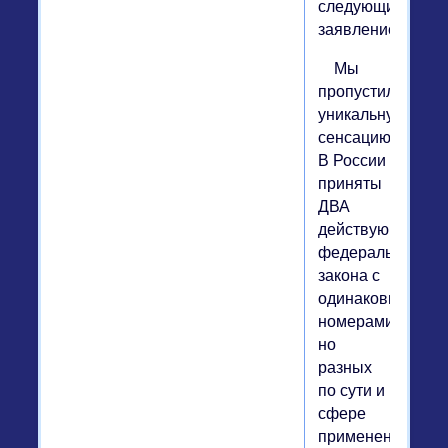
следующим
заявлением
Мы
пропустили
уникальную
сенсацию.
В России
приняты
ДВА
действующих
федеральных
закона с
одинаковыми
номерами,
но
разных
по сути и
сфере
применения.