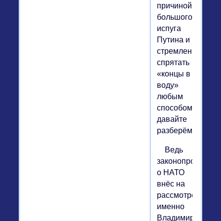
причиной
большого
испуга
Путина и
стремления
спрятать
«концы в
воду»
любым
способом,
давайте
разберёмся.
Ведь
законопроект
о НАТО
внёс на
рассмотрение
именно
Владимир