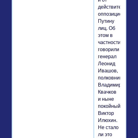
действительно
оппозиционных
Путину
лиц. Об
этом в
частности
говорили
генерал
Леонид
Ивашов,
полковник
Владимир
Квачков
и ныне
покойный
Виктор
Илюхин.
Не стало
ли это