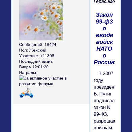
Герасимов
Закон
99-ф3
о
вводе
войск
Сообщений:
18424
НАТО
Пол:
Женский
в
Уважение:
+11308
Россию!
Последний визит:
Вчера 12:01:20
Награды:
В 2007
году
президент
В. Путин
подписал
закон N
99-ФЗ,
разрешающий
войскам