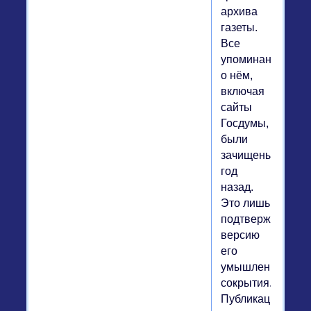
архива
газеты.
Все
упоминания
о нём,
включая
сайты
Госдумы,
были
зачищены
год
назад.
Это лишь
подтверждает
версию
его
умышленного
сокрытия.
Публикация