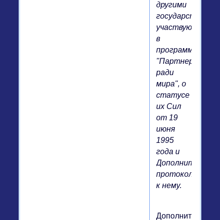
другими
государствами,
участвующими
в
программе
"Партнерство
ради
мира", о
статусе
их Сил
от 19
июня
1995
года и
Дополнительног
протокола
к нему.
Дополнительно: