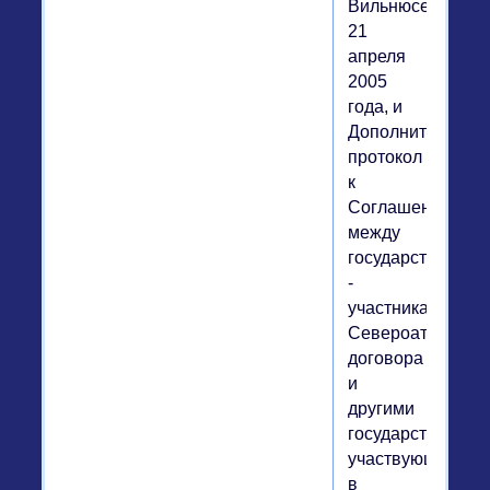
Вильнюсе
21
апреля
2005
года, и
Дополнительный
протокол
к
Соглашению
между
государствами
-
участниками
Североатлантиче
договора
и
другими
государствами,
участвующими
в