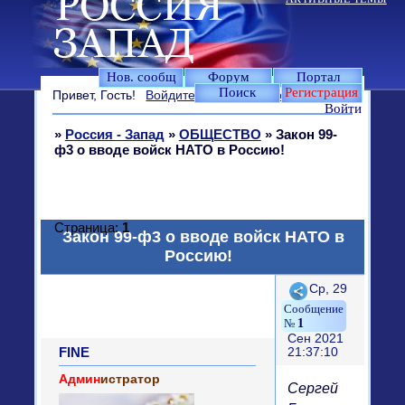
Нов. сообщ
Форум
Портал
Поиск
Регистрация
Привет, Гость!
Войдите
или
зарегистрируйтесь
.
Войти
»
Россия - Запад
»
ОБЩЕСТВО
»
Закон 99-
ф3 о вводе войск НАТО в Россию!
Страница:
1
Закон 99-ф3 о вводе войск НАТО в
Россию!
Поделиться
Ср, 29
1
Сен 2021
FINE
21:37:10
Админ
истратор
Сергей