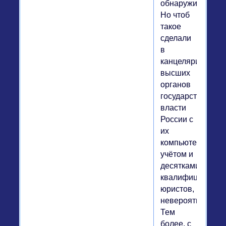
обнаружив.
Но чтоб
такое
сделали
в
канцеляриях
высших
органов
государственной
власти
России с
их
компьютерным
учётом и
десятками
квалифицирован
юристов,
невероятно.
Тем
более, с