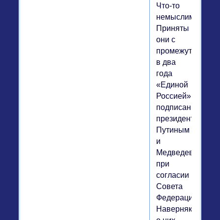
Что-то
немыслимое.
Приняты
они с
промежутком
в два
года
«Единой
Россией»,
подписаны
президентами
Путиным
и
Медведевым
при
согласии
Совета
Федерации.
Наверняка