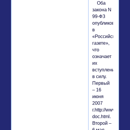
Оба
закона N
99-ФЗ
опубликованы
в
«Российской
газете»,
что
означает
их
вступление
в силу.
Первый
– 16
июня
2007
г.http://www.rg.ru
doc.html.
Второй –
6 мая