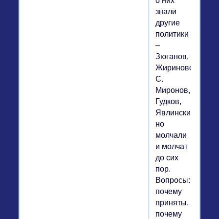
о них
знали
другие
политики
–
Зюганов,
Жириновский,
С.
Миронов,
Гудков,
Явлинский,
но
молчали
и молчат
до сих
пор.
Вопросы:
почему
приняты,
почему