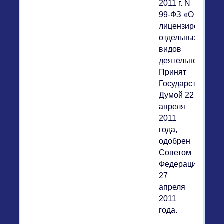
2011 г. N
99-ФЗ «О
лицензировании
отдельных
видов
деятельности».
Принят
Государственной
Думой 22
апреля
2011
года,
одобрен
Советом
Федерации
27
апреля
2011
года.