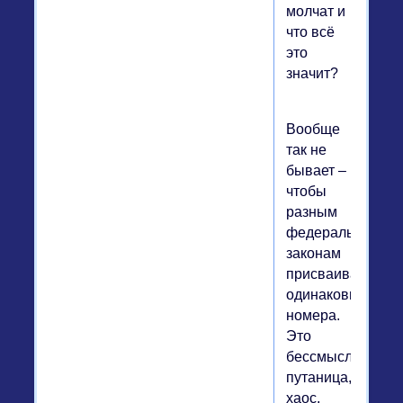
молчат и
что всё
это
значит?
Вообще
так не
бывает –
чтобы
разным
федеральным
законам
присваивали
одинаковые
номера.
Это
бессмыслица,
путаница,
хаос,