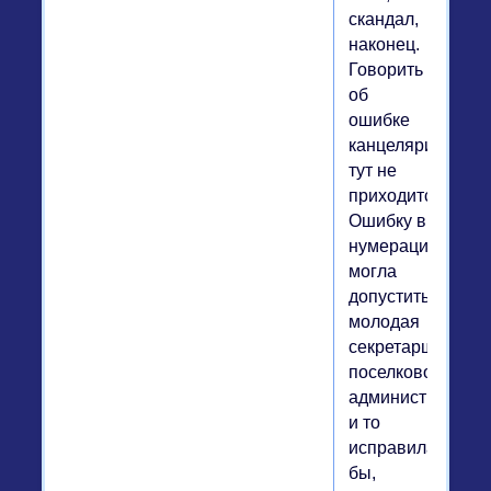
скандал,
наконец.
Говорить
об
ошибке
канцелярии
тут не
приходится.
Ошибку в
нумерации
могла
допустить
молодая
секретарша
поселковой
администрации
и то
исправила
бы,