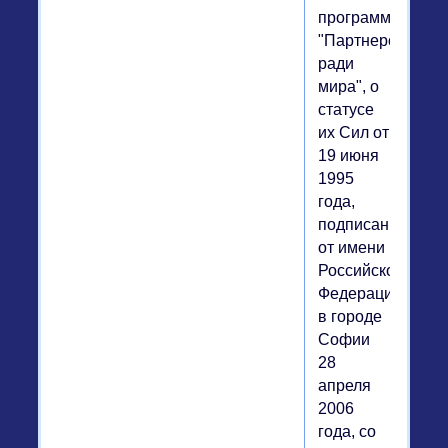
программе
"Партнерство
ради
мира", о
статусе
их Сил от
19 июня
1995
года,
подписанный
от имени
Российской
Федерации
в городе
Софии
28
апреля
2006
года, со