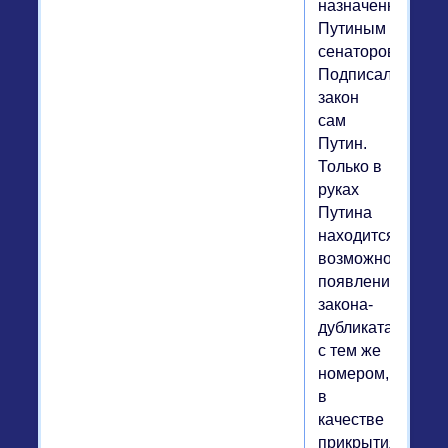
назначенных
Путиным
сенаторов.
Подписал
закон
сам
Путин.
Только в
руках
Путина
находится
возможность
появления
закона-
дубликата
с тем же
номером,
в
качестве
прикрытия.