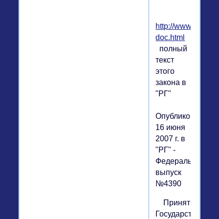
http://www.rg.ru/2
doc.html
полный
текст
этого
закона в
"РГ"
Опубликовано:
16 июня
2007 г. в
"РГ" -
Федеральный
выпуск
№4390
Принят
Государственной