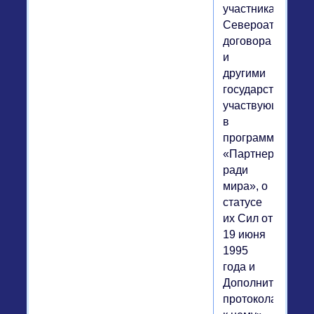
участниками
Североатлантиче
договора
и
другими
государствами,
участвующими
в
программе
«Партнерство
ради
мира», о
статусе
их Сил от
19 июня
1995
года и
Дополнительног
протокола