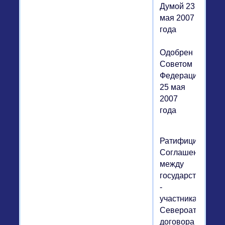
Думой 23
мая 2007
года
Одобрен
Советом
Федерации
25 мая
2007
года
Ратифицировать
Соглашение
между
государствами
-
участниками
Североатлантиче
договора