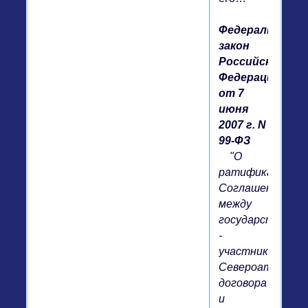
Федеральный
закон
Российской
Федерации
от 7
июня
2007 г. N
99-ФЗ
"О
ратификации
Соглашения
между
государствами
-
участниками
Североатланти
договора
и