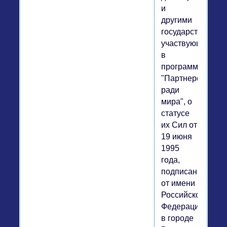
и
другими
государствами,
участвующими
в
программе
"Партнерство
ради
мира", о
статусе
их Сил от
19 июня
1995
года,
подписанное
от имени
Российской
Федерации
в городе