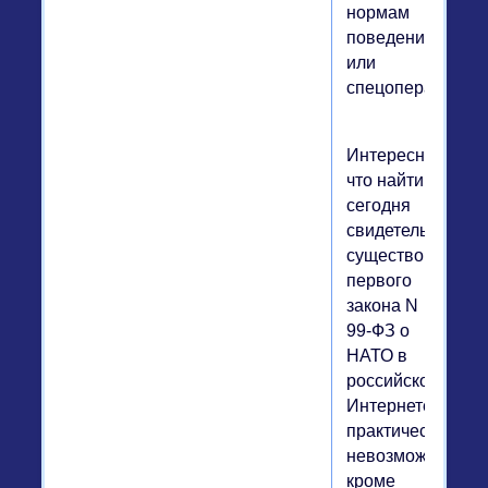
нормам
поведения
или
спецоперации.
Интересно,
что найти
сегодня
свидетельства
существования
первого
закона N
99-ФЗ о
НАТО в
российском
Интернете
практически
невозможно,
кроме