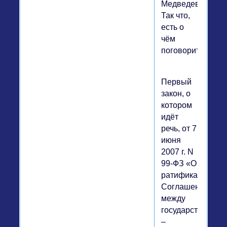
Медведева.
Так что,
есть о
чём
поговорить.
Первый
закон, о
котором
идёт
речь, от 7
июня
2007 г. N
99-ФЗ «О
ратификации
Соглашения
между
государствами
–