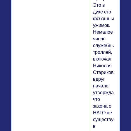
Это в
духе его
фсбэшных
ужимок.
Немалое
число
служебных
троллей,
включая
Николая
Старикова,
вдруг
начало
утверждать,
что
закона о
НАТО не
существует
в