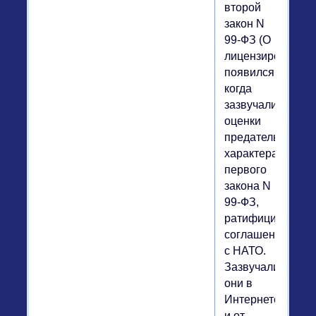
второй
закон N
99-ФЗ (О
лицензировании)
появился,
когда
зазвучали
оценки
предательского
характера
первого
закона N
99-ФЗ,
ратифицирующе
соглашение
с НАТО.
Зазвучали
они в
Интернете
и от