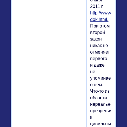
2011 г.
http://www.rg.ru/2
dok.html.
При этом
второй
закон
никак не
отменяет
первого
и даже
не
упоминает
о нём.
Что-то из
области
нереального,
презрения
к
цивильным