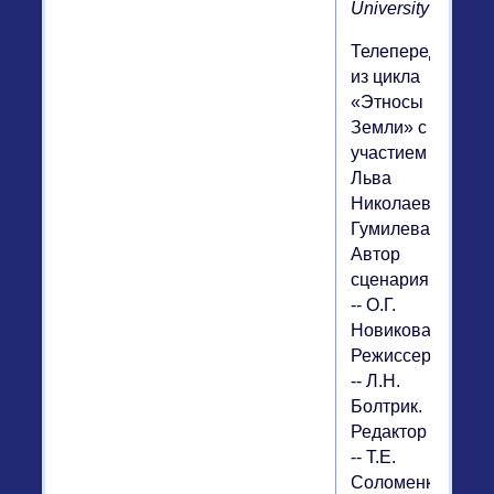
University
Телепередача
из цикла
«Этносы
Земли» с
участием
Льва
Николаевича
Гумилева.
Автор
сценария
-- О.Г.
Новикова.
Режиссер
-- Л.Н.
Болтрик.
Редактор
-- Т.Е.
Соломенко.