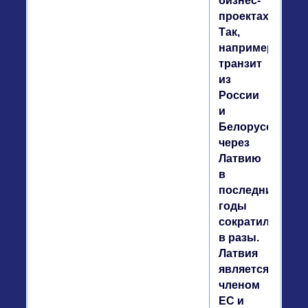
бизнес-
проектах.
Так,
например,
транзит
из
России
и
Белоруссии
через
Латвию
в
последние
годы
сократился
в разы.
Латвия
является
членом
ЕС и