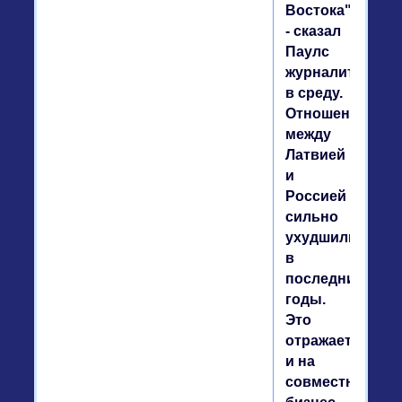
Востока",
- сказал
Паулс
журналитстам
в среду.
Отношения
между
Латвией
и
Россией
сильно
ухудшились
в
последние
годы.
Это
отражается
и на
совместных