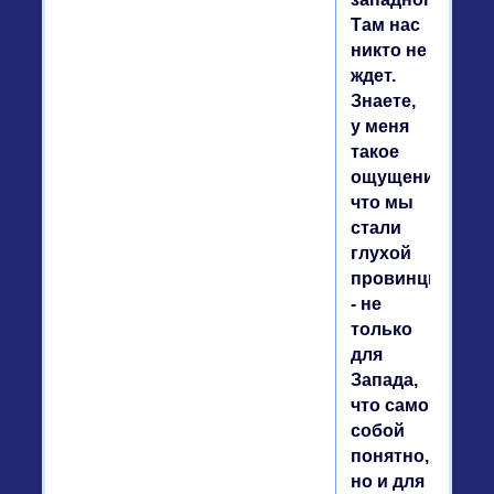
Там нас
никто не
ждет.
Знаете,
у меня
такое
ощущение,
что мы
стали
глухой
провинцией
- не
только
для
Запада,
что само
собой
понятно,
но и для