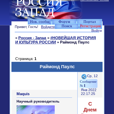
Нов. сообщ
Форум
Портал
Поиск
Регистрация
Привет, Гость!
Войдите
или
зарегистрируйтесь
.
Войти
»
Россия - Запад
»
#НОВЕЙШАЯ ИСТОРИЯ
И КУЛЬТУРА РОССИИ
»
Раймонд Паулс
Страница:
1
Раймонд Паулс
Поделиться
Ср, 12
1
Янв 2022
Maquis
22:17:25
Научный руководитель
С
Днем