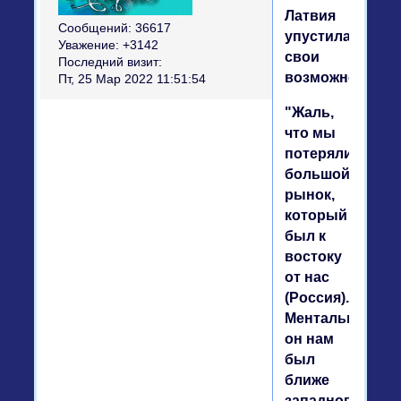
Латвия
Сообщений:
36617
упустила
Уважение:
+3142
свои
Последний визит:
возможности.
Пт, 25 Мар 2022 11:51:54
"Жаль,
что мы
потеряли
большой
рынок,
который
был к
востоку
от нас
(Россия).
Ментально
он нам
был
ближе
западного.