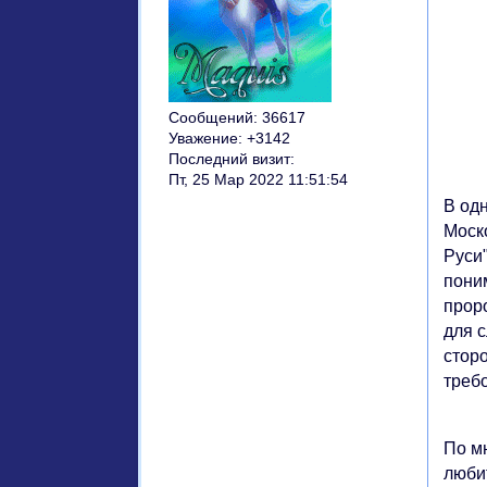
Сообщений:
36617
Уважение:
+3142
Последний визит:
Пт, 25 Мар 2022 11:51:54
В од
Моск
Руси
поним
прор
для 
стор
треб
По м
люби