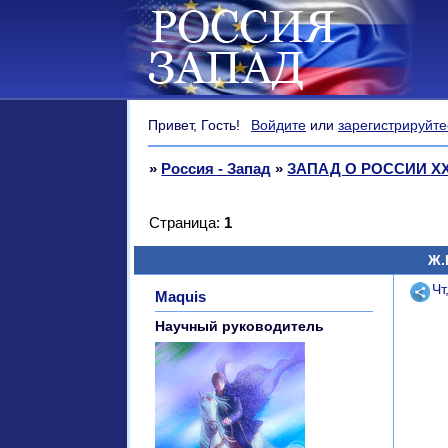
Привет, Гость!
Войдите
или
зарегистрируйте
»
Россия - Запад
»
ЗАПАД О РОССИИ XX
Страница:
1
Ж.
Поде
Чт
Maquis
Научный руководитель