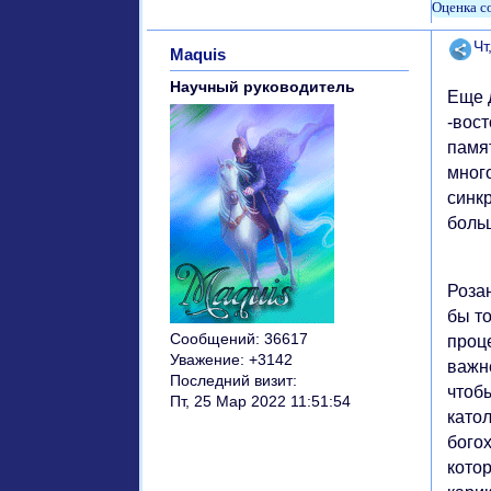
Поде
Чт
Maquis
Научный руководитель
Еще 
-вост
памят
мног
синк
боль
Розан
бы то
Сообщений:
36617
проц
Уважение:
+3142
важн
Последний визит:
чтобы
Пт, 25 Мар 2022 11:51:54
като
богох
котор