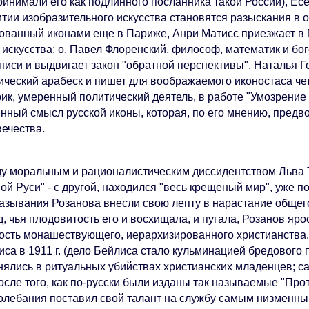
инимали его как подлинного посланника такой России), Есе
тии изобразительного искусства становятся разыскания в о
ованный иконами еще в Париже, Анри Матисс приезжает в 
о искусства; о. Павел Флоренский, философ, математик и б
писи и выдвигает закон "обратной перспективы". Наталья Г
ический арабеск и пишет для воображаемого иконостаса чет
ик, умеренный политический деятель, в работе "Умозрение 
инный смысл русской иконы, которая, по его мнению, пред
вечества.
у моральным и рационалистическим диссидентством Льва Тол
ной Руси" - с другой, находился "весь крещеный мир", уже
азывания Розанова внесли свою лепту в нарастание общег
, чья плодовитость его и восхищала, и пугала, Розанов яр
ость монашествующего, иерархизированного христианства.
са в 1911 г. (дело Бейлиса стало кульминацией бредового 
нялись в ритуальных убийствах христианских младенцев; са
осле того, как по-русски были изданы так называемые "Про
колебания поставил свой талант на службу самым низменны