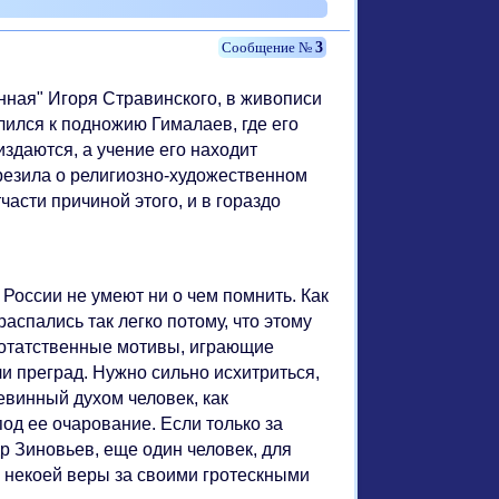
3
енная" Игоря Стравинского, в живописи
лился к подножию Гималаев, где его
издаются, а учение его находит
резила о религиозно-художественном
асти причиной этого, и в гораздо
 России не умеют ни о чем помнить. Как
распались так легко потому, что этому
отатственные мотивы, играющие
и преград. Нужно сильно исхитриться,
невинный духом человек, как
од ее очарование. Если только за
р Зиновьев, еще один человек, для
ть некоей веры за своими гротескными