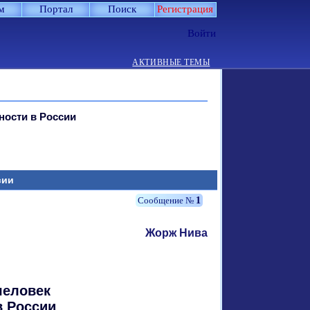
м
Портал
Поиск
Регистрация
Войти
АКТИВНЫЕ ТЕМЫ
ности в России
сии
1
Жорж Нива
человек
в России