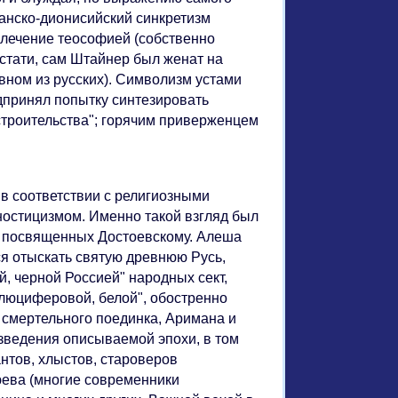
ианско-дионисийский синкретизм
влечение теософией (собственно
стати, сам Штайнер был женат на
овном из русских). Символизм устами
дпринял попытку синтезировать
троительства"; горячим приверженцем
 в соответствии с религиозными
ностицизмом. Именно такой взгляд был
 посвященных Достоевскому. Алеша
я отыскать святую древнюю Русь,
й, черной Россией" народных сект,
 "люциферовой, белой", обостренно
 смертельного поединка, Аримана и
ведения описываемой эпохи, в том
антов, хлыстов, староверов
юева (многие современники