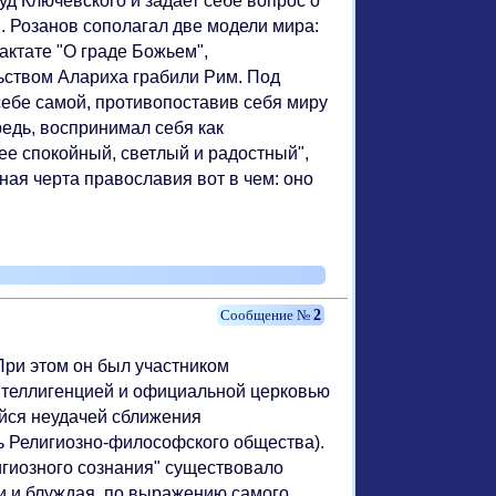
руд Ключевского и задает себе вопрос о
 . Розанов сополагал две модели мира:
ктате "О граде Божьем",
льством Алариха грабили Рим. Под
себе самой, противопоставив себя миру
ередь, воспринимал себя как
лее спокойный, светлый и радостный",
ная черта православия вот в чем: оно
2
При этом он был участником
интеллигенцией и официальной церковью
ейся неудачей сближения
ь Религиозно-философского общества).
гиозного сознания" существовало
ии и блуждая, по выражению самого