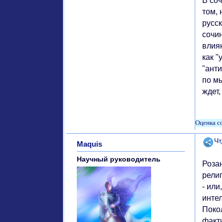
В соч
том, 
русс
сочи
влия
как "
"анти
по мы
ждет,
Поде
Чт
Maquis
Научный руководитель
Роза
рели
- ил
инте
Поко
факт