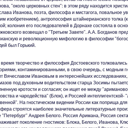
ова, "около церковных стен": в этом ряду находится христ
слава Иванова, поэта, философа и мистагога, повальное у
ким изобретением), антропософия штайнерианского толка (к
кой; колония его последователей в Дорнахе состояла в осн
жковского возвещал о "Третьем Завете". А.А. Богданов пре
тианскую и революционную мифологию в философии "богос
дей был Горький.
о время творчество и философия Достоевского толковались
гориями, контаминированными, в свою очередь, с модным г
ит Вячеславом Ивановым в интереснейших исследованиях,
мазов под духовным водительством старца Зосимы пытаетс
лненную кротости и согласия; он ищет ее между "ариманово
овства и чародейства" (Блок), и Россией интеллигентской-
твенной". На гностическом видении России как поприща для
фера строятся наиболее значительные литературные произ
е "Петербург" Андрея Белого. Россия Аримана, Россия сект
раживает поколение гностиков: Блока, Белого, Иванова, Кл