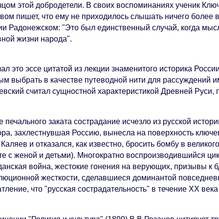
зцом этой добродетели. В своих воспоминаниях ученик Ключ
твом пишет, что ему не приходилось слышать ничего более 
ии Радонежском: "Это был единственный случай, когда мыс
вной жизни народа".
ал это эссе цитатой из лекции знаменитого историка России
ым выбрать в качестве путеводной нити для рассуждений и
евский считал сущностной характеристикой Древней Руси, п
 печального заката сострадание исчезло из русской истори
ора, захлестнувшая Россию, вынесла на поверхность ключе
 Каляев и отказался, как известно, бросить бомбу в великог
те с женой и детьми). Многократно воспроизводившийся цик
данская война, жестокие гонения на верующих, призывы к б
люционной жесткости, сделавшиеся доминантой повседневно
тление, что "русская сострадательность" в течение XX века