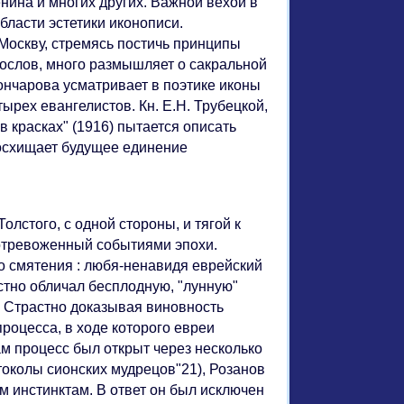
нина и многих других. Важной вехой в
бласти эстетики иконописи.
Москву, стремясь постичь принципы
огослов, много размышляет о сакральной
ончарова усматривает в поэтике иконы
ырех евангелистов. Кн. Е.Н. Трубецкой,
в красках" (1916) пытается описать
восхищает будущее единение
стого, с одной стороны, и тягой к
 потревоженный событиями эпохи.
о смятения : любя-ненавидя еврейский
остно обличал бесплодную, "лунную"
 Страстно доказывая виновность
процесса, в ходе которого евреи
м процесс был открыт через несколько
токолы сионских мудрецов"21), Розанов
м инстинктам. В ответ он был исключен