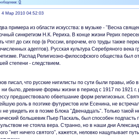
0
литься
, 4 Мар 2010 04:52:03
два примера из области искусства: в музыке - "Весна свящ
очный синкретизм Н.К. Рериха. В конце жизни Рерих пересе
ь чтят до сих пор (в России, впрочем, его труды также пере
очисленных адептов). Русская культура Серебряного века г
ретизме. Распад Религиозно-философского общества был отч
шей степени - следствием.
ов писал, что русские нигилисты по сути были правы, ибо в
 ни было, древние формы жизни в период с 1917 по 1921 г. 
ессу предшествовало обветшание форм религиозных. Свят
ейшую роль в поэтике футуристов или Есенина, не встречал
 не увидеть их в поэме Блока "Двенадцать". Только такой 
лический большевик Пьер Паскаль, был способен подпасть п
ульством не стояла вера. Странно, но в наши дни Александ
ого "нет ничего святого", кажется, неловко нащупывает пу