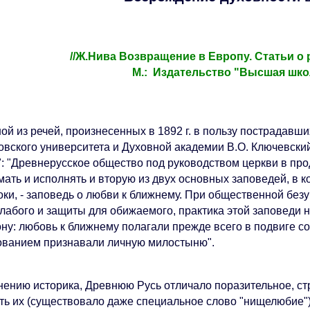
//Ж.Нива Возвращение в Европу. Статьи о 
М.: Издательство "Высшая школ
ной из речей, произнесенных в 1892 г. в пользу пострадав
овского университета и Духовной академии В.О. Ключевски
": "Древнерусское общество под руководством церкви в пр
ать и исполнять и вторую из двух основных заповедей, в к
оки, - заповедь о любви к ближнему. При общественной без
слабого и защиты для обижаемого, практика этой заповеди
ону: любовь к ближнему полагали прежде всего в подвиге с
ованием признавали личную милостыню".
нению историка, Древнюю Русь отличало поразительное, ст
ть их (существовало даже специальное слово "нищелюбие")