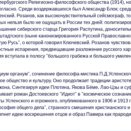
етербургского Религиозно-философского общества (1914), 
огласно. Среди воздержавшихся был Александр Блок; среди
енский. Розанов, как высокочувствительный сейсмограф, т
рых нельзя было не ощущать в России тех дней: политизир
ышение сибирского старца Григория Распутина, доноситель
штадтского (ныне канонизированного Русской Православной
ую Русь", о которой говорил Ключевский. Розанов чувствов
остные испарения, предвещавшие разложение русского харак
ия вступала в полосу "большого грабежа и большого умилен
циум органум", сочинение философа-мистика П.Д.Успенског
кое общество и культуру. Оно продолжает традиции аристот
экона. Синтезируя идеи Плотина, Якова Бёме, Лао-Цзы и су
ивает роман Достоевского "Идиот" в "космическое сознание
ы Успенского и огромного, опубликованного в 1906 и 1913 г
ософия общего дела", странного смешения христианского и 
рпнет идею воскрешения отцов и образ Памира как прароди