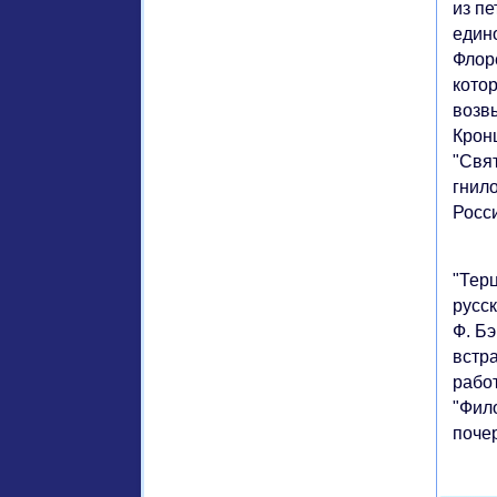
из п
един
Флор
кото
возв
Крон
"Свят
гнил
Росс
"Тер
русс
Ф. Б
встра
работ
"Фил
поче