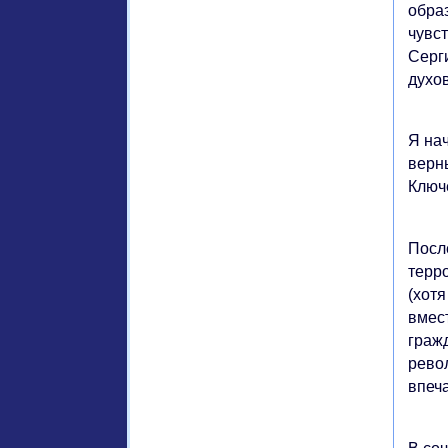
обра
чувс
Серг
духо
Я нач
верн
Ключ
После
терр
(хотя
вмес
граж
рево
впеча