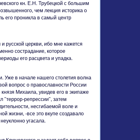
евского кн. Е.Н. Трубецкой с большим
возвышенного, чем лекция историка о
ль его проникла в самый центр
 и русской церкви, ибо мне кажется
менно сострадание, которое
ериоды его расцвета и упадка.
и. Уже в начале нашего столетия волна
вой вопрос о православности России
о князя Михаила, увидев его в экипаже
л "террор-репрессии", затем
дительности, несгибаемой воле и
й жизни, -все это вкупе создавало
 неуклонно угасала.