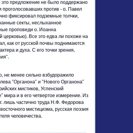
но это предложение не было поддержано
 проголосовавших против - о. Павел
очно фиксировал подземные толчки,
ованные секты, неслыханное
ные проповеди о. Иоанна
 церковью). Все это едва ли похоже на
ал, как от русской почвы поднимаются
тера и духа. С его точки зрения,
ия".
о, не менее сильно взбудоражило
елева "Органона" и "Нового Органона"
фийских мистиков, Успенский
" мира и в его четвертое измерение. Из
г. лишь частично труда Н.Ф. Федорова
восточного мистицизма, русская поэзия
теля человечества.