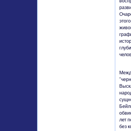
воспр
разви
Очар
этог
живо
граф
истор
глуб
чело
Межд
"чер
Выск
народ
сущн
Бейли
обви
лет п
без 