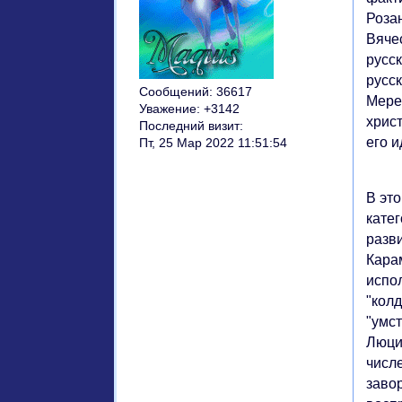
Розан
Вяче
русс
русс
Сообщений:
36617
Мере
Уважение:
+3142
хрис
Последний визит:
его и
Пт, 25 Мар 2022 11:51:54
В эт
кате
разв
Кара
испо
"колд
"умс
Люци
числ
заво