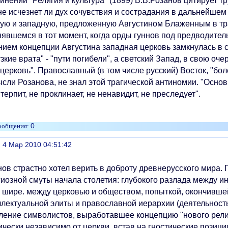
инении "Религия и культура" (1899) В.В.Розанов цитирует т
не исчезнет ли дух сочувствия и сострадания в дальнейшем
кую и западную, предложенную Августином Блаженным в тра
нявшемся в тот момент, когда орды гуннов под предводите
нием концепции Августина западная церковь замкнулась в 
узкие врата" - "пути погибели", а светский Запад, в свою оч
церковь". Православный (в том числе русский) Восток, "бо
сли Розанова, не знал этой трагической антиномии. "Основ
 терпит, не проклинает, не ненавидит, не преследует".
0
литься
, 4 Мар 2010 04:51:42
нов страстно хотел верить в доброту древнерусского мира. 
гиозной смуты начала столетия: глубокого разлада между 
и, шире. между церковью и обществом, попыткой, окончивш
ллектуальной элиты и православной иерархии (деятельност
ление символистов, выработавшее концепцию "нового рели
ически независимо от церкви, встав на гностические позиц