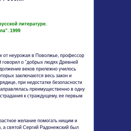
русской литературе.
а". 1999
ших от неурожая в Поволжье, профессор
й говорил о "добрых людях Древней
одолжение веков прилежно училось
оторых заключаются весь закон и
урядице, при недостатке безопасности
 направлялась преимущественно в одну
острадания к страждущему, ее первым
растное желание помогать нищим и
, а святой Сергий Радонежский был