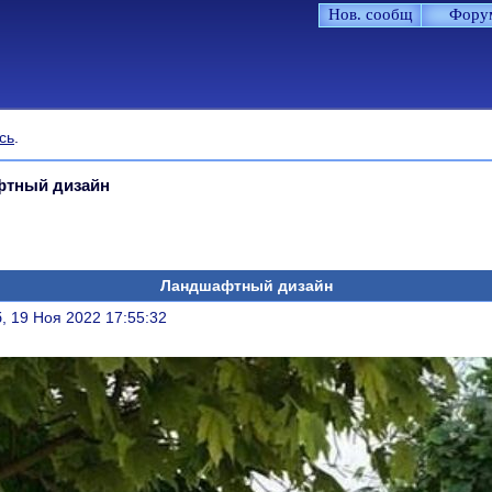
Нов. сообщ
Фору
сь
.
тный дизайн
Ландшафтный дизайн
литься
, 19 Ноя 2022 17:55:32