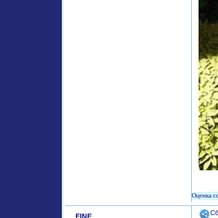
Поде
Сб
FINE