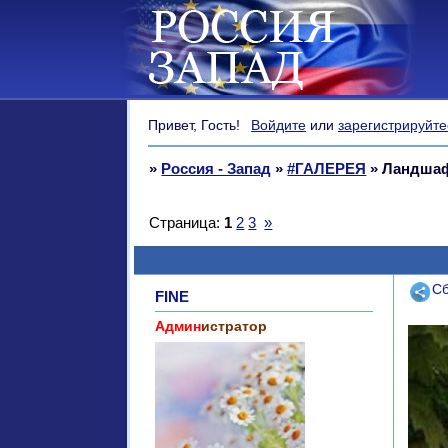
Привет, Гость!
Войдите
или
зарегистрируйте
»
Россия - Запад
»
#ГАЛЕРЕЯ
»
Ландшаф
Страница:
1
2
3
»
Поде
Сб
FINE
Админ
истратор