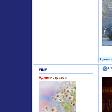
Поде
Пт
FINE
Админ
истратор