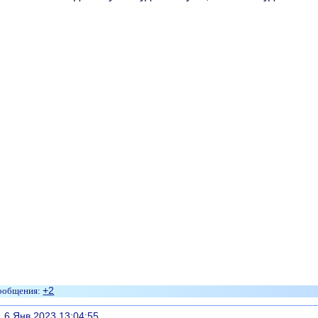
+2
литься
, 6 Янв 2023 13:04:55