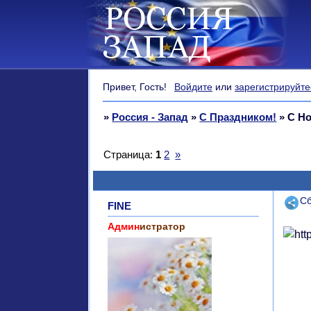
Привет, Гость!
Войдите
или
зарегистрируйте
»
Россия - Запад
»
С Праздником!
»
С Но
Страница:
1
2
»
Поде
Сб
FINE
Админ
истратор