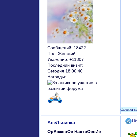
Сообщений:
18422
Пол:
Женский
Уважение:
+11307
Последний визит:
Сегодня 18:00:40
Награды:
Поде
Пн
АпеЛьсинка
ОрАнжевОе НастрОенИе