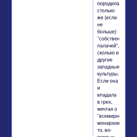
породила
столько
же (если
не
больше)
"собственных
палачей",
сколько и
другие
западные
культуры.
Если она
и
впадала
в грех,
мечтая о
"всемирной
монархии",
то, во-