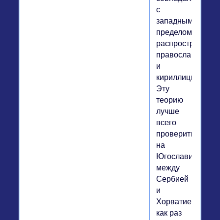
с
западным
пределом
распространени
православия
и
кириллицы.
Эту
теорию
лучше
всего
проверить
на
Югославии:
между
Сербией
и
Хорватией
как раз