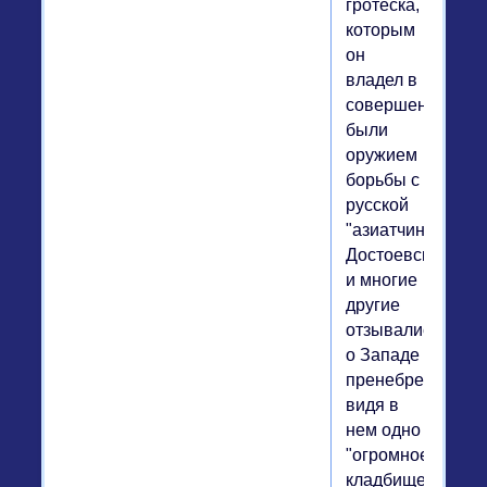
гротеска,
которым
он
владел в
совершенстве,
были
оружием
борьбы с
русской
"азиатчиной".
Достоевский
и многие
другие
отзывались
о Западе
пренебрежительн
видя в
нем одно
"огромное
кладбище".