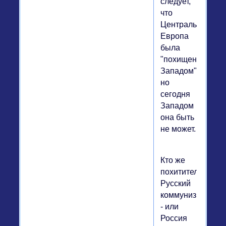
следует,
что
Центральная
Европа
была
"похищенным
Западом",
но
сегодня
Западом
она быть
не может.
Кто же
похититель?
Русский
коммунизм
- или
Россия