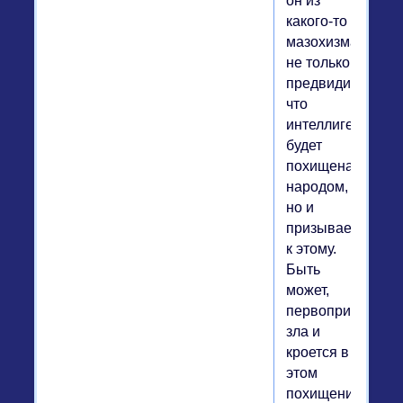
он из
какого-то
мазохизма
не только
предвидит,
что
интеллигенция
будет
похищена
народом,
но и
призывает
к этому.
Быть
может,
первопричина
зла и
кроется в
этом
похищении...