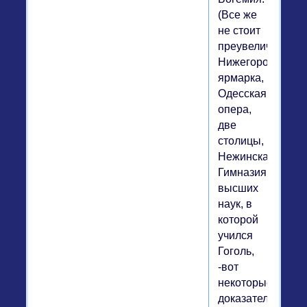
(Все же
не стоит
преувеличивать:
Нижегородская
ярмарка,
Одесская
опера,
две
столицы,
Нежинская
Гимназия
высших
наук, в
которой
учился
Гоголь,
-вот
некоторые
доказательства