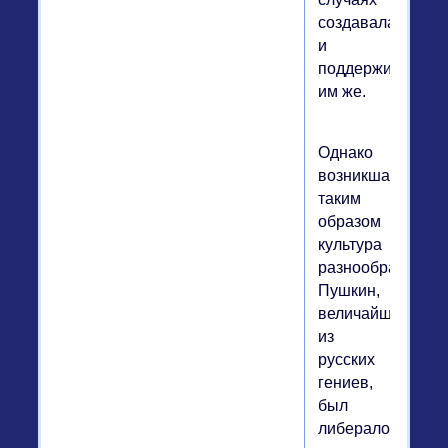
создавалась
и
поддерживалась
им же.
Однако
возникшая
таким
образом
культура
разнообразна.
Пушкин,
величайший
из
русских
гениев,
был
либералом