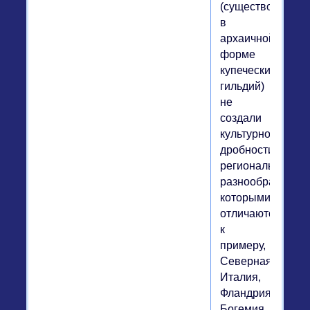
(существовавша
в
архаичной
форме
купеческих
гильдий)
не
создали
культурной
дробности,
регионального
разнообразия,
которыми
отличаются,
к
примеру,
Северная
Италия,
Фландрия,
Богемия.