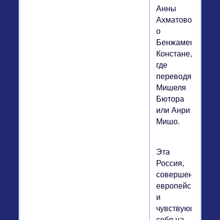
Анны
Ахматовой
о
Бенжамене
Констане,
где
переводят
Мишеля
Бютора
или Анри
Мишо.
Эта
Россия,
совершенно
европейская
и
чувствующая
себя на