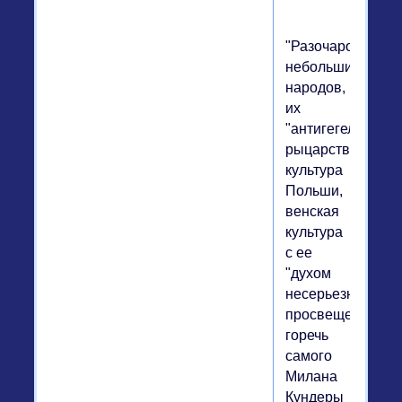
"Разочарованнос
небольших
народов,
их
"антигегельянств
рыцарственная
культура
Польши,
венская
культура
с ее
"духом
несерьезности",
просвещенная
горечь
самого
Милана
Кундеры