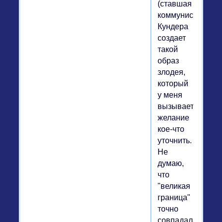
(ставшая
коммунистическо
Кундера
создает
такой
образ
злодея,
который
у меня
вызывает
желание
кое-что
уточнить.
Не
думаю,
что
"великая
граница"
точно
совпадала