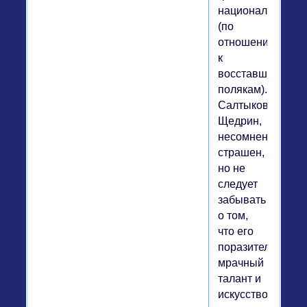
национализма
(по
отношению
к
восставшим
полякам)...
Салтыков-
Щедрин,
несомненно,
страшен,
но не
следует
забывать
о том,
что его
поразительный
мрачный
талант и
искусство