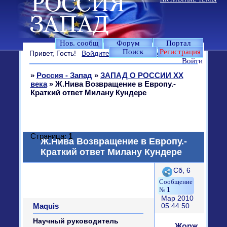
Нов. сообщ
Форум
Портал
Поиск
Регистрация
Привет, Гость!
Войдите
или
зарегистрируйтесь
.
Войти
»
Россия - Запад
»
ЗАПАД О РОССИИ XX
века
»
Ж.Нива Возвращение в Европу.-
Краткий ответ Милану Кундере
Страница:
1
Ж.Нива Возвращение в Европу.-
Краткий ответ Милану Кундере
Поделиться
Сб, 6
1
Мар 2010
Maquis
05:44:50
Научный руководитель
Жорж