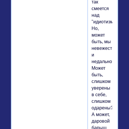
так
смеется
над
"идиотизмом"!
Но,
может
быть, мы
невежественны
и
недальновидны?
Может
быть,
слишком
уверены
в себе,
слишком
одарены?
А может,
даровой
барыш