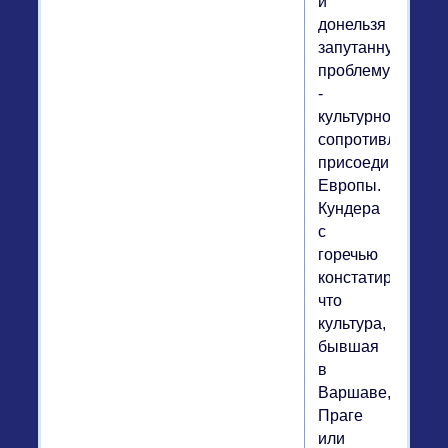
и
донельзя
запутанную
проблему
-
культурное
сопротивление
присоединенной
Европы.
Кундера
с
горечью
констатирует,
что
культура,
бывшая
в
Варшаве,
Праге
или