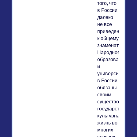
того, что
в России
далеко
не все
приведено
к общему
знаменателю).
Народное
образование
и
университеты
в России
обязаны
своим
существованием
государству,
культурная
жизнь во
многих
случаях