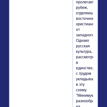
пролегает
рубеж,
отделяющий
восточное
христианство
от
западного.
Однако
русская
культура,
рассмотренная
в
единстве,
с трудом
укладывается
в эту
схему.
"Минимум
разнообразия
на