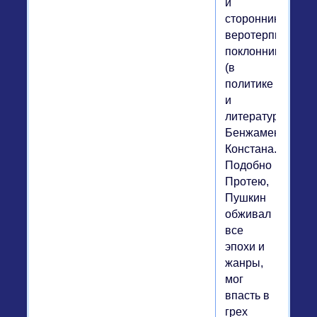
и
сторонником
веротерпимости,
поклонником
(в
политике
и
литературе)
Бенжамена
Констана.
Подобно
Протею,
Пушкин
обживал
все
эпохи и
жанры,
мог
впасть в
грех