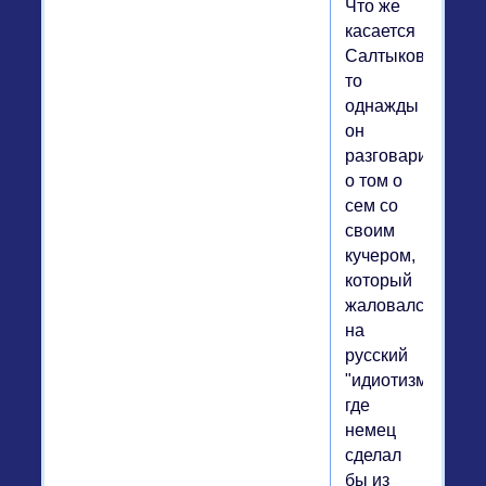
Что же
касается
Салтыкова,
то
однажды
он
разговаривал
о том о
сем со
своим
кучером,
который
жаловался
на
русский
"идиотизм":
где
немец
сделал
бы из