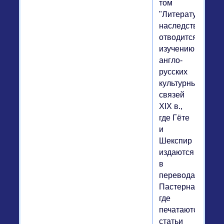
том
"Литературного
наследства"
отводится
изучению
англо-
русских
культурных
связей
XIX в.,
где Гёте
и
Шекспир
издаются
в
переводах
Пастернака,
где
печатаются
статьи