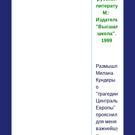
литературе.
М.:
Издательство
"Высшая
школа".
1999
Размышления
Милана
Кундеры
о
"трагедии
Центральной
Европы"
прояснили
для меня
важнейшую