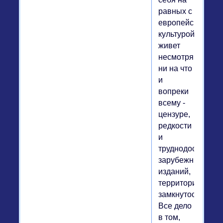
равных с
европейской
культурой,
живет
несмотря
ни на что
и
вопреки
всему -
цензуре,
редкости
и
труднодоступнос
зарубежных
изданий,
территориально
замкнутости.
Все дело
в том,