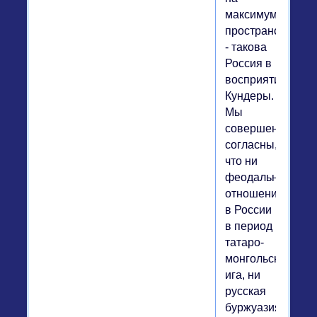
максимуме
пространства",
- такова
Россия в
восприятии
Кундеры.
Мы
совершенно
согласны,
что ни
феодальные
отношения
в России
в период
татаро-
монгольского
ига, ни
русская
буржуазия