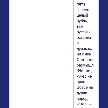
пяти
копеек
целый
рубль,
там
русский
остается
в
дураках,
ни с чем.
Салтыков
размышляет:
"Нет-нет,
кучер не
прав.
Вовсе не
дурак
народ,
который