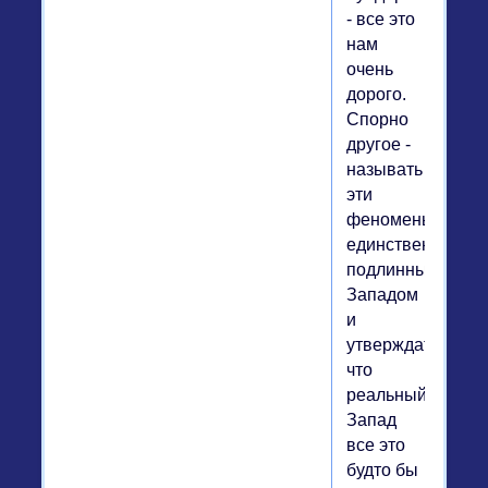
- все это
нам
очень
дорого.
Спорно
другое -
называть
эти
феномены
единственным
подлинным
Западом
и
утверждать,
что
реальный
Запад
все это
будто бы