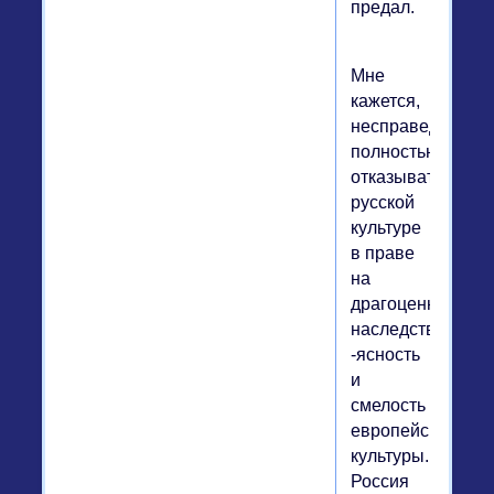
предал.
Мне
кажется,
несправедливо
полностью
отказывать
русской
культуре
в праве
на
драгоценное
наследство
-ясность
и
смелость
европейской
культуры.
Россия