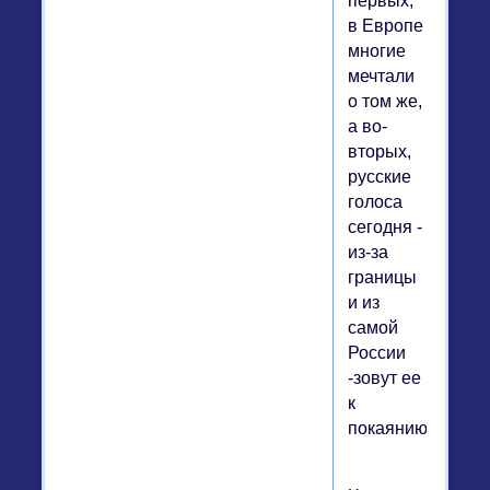
первых,
в Европе
многие
мечтали
о том же,
а во-
вторых,
русские
голоса
сегодня -
из-за
границы
и из
самой
России
-зовут ее
к
покаянию.