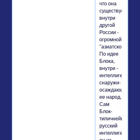
что она
существует
внутри
другой
России -
огромной,
"азиатской".
По идее
Блока,
внутри -
интеллигенция,
снаружи-
осаждающий
ее народ.
Сам
Блок-
типичнейший
русский
интеллигент,