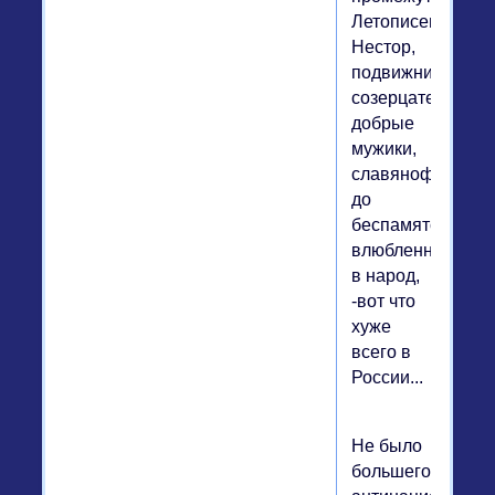
Летописец
Нестор,
подвижники-
созерцатели,
добрые
мужики,
славянофилы,
до
беспамятства
влюбленные
в народ,
-вот что
хуже
всего в
России...
Не было
большего