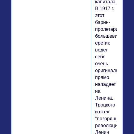
капитала.
В 1917 г.
этот
барин-
пролетарий-
большевик-
еретик
ведет
себя
очень
оригинально:
прямо
нападает
на
Ленина,
Троцкого
и всех,
"позорящих
революцию".
Ленин