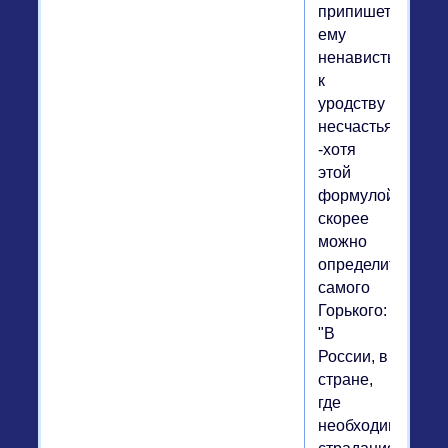
припишет
ему
ненависть
к
уродству
несчастья
-хотя
этой
формулой
скорее
можно
определить
самого
Горького:
"В
России, в
стране,
где
необходимость