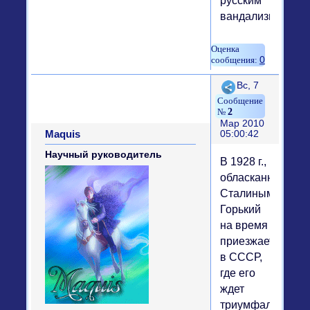
русским
вандализмом.
0
Поделиться
Вс, 7
2
Мар 2010
Maquis
05:00:42
Научный руководитель
В 1928 г.,
обласканный
Сталиным,
Горький
на время
приезжает
в СССР,
где его
ждет
триумфальный