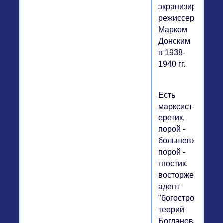
экранизированн
режиссером
Марком
Донским
в 1938-
1940 гг.
Есть
марксист-
еретик,
порой -
большевик,
порой -
гностик,
восторженный
адепт
"богостроительск
теорий
Богданова,