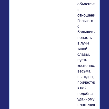
объясняет
в
отношениях
Горького
с
большевиками:
попасть
в лучи
такой
славы,
пусть
косвенно,
весьма
выгодно,
причастность
к ней
подобна
удачному
вложению