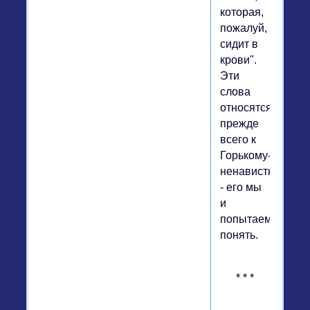
которая,
пожалуй,
сидит в
крови".
Эти
слова
относятся
прежде
всего к
Горькому-
ненавистнику
- его мы
и
попытаемся
понять.
* * *