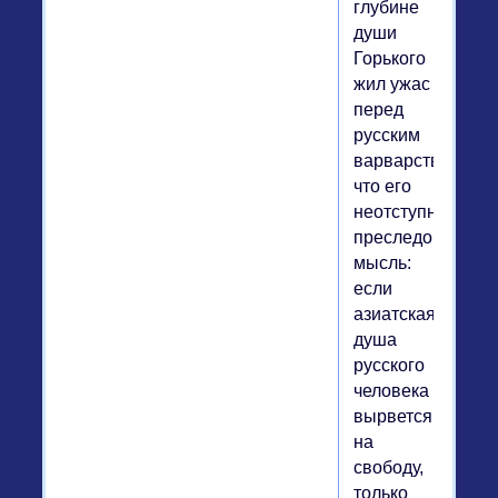
глубине
души
Горького
жил ужас
перед
русским
варварством,
что его
неотступно
преследовала
мысль:
если
азиатская
душа
русского
человека
вырвется
на
свободу,
только