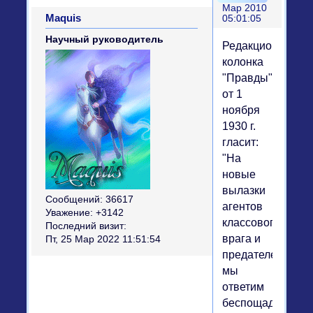
Мар 2010
Maquis
05:01:05
Научный руководитель
Редакционная
колонка
"Правды"
от 1
ноября
1930 г.
гласит:
"На
новые
вылазки
Сообщений:
36617
агентов
Уважение:
+3142
классового
Последний визит:
врага и
Пт, 25 Мар 2022 11:51:54
предателей
мы
ответим
беспощадным