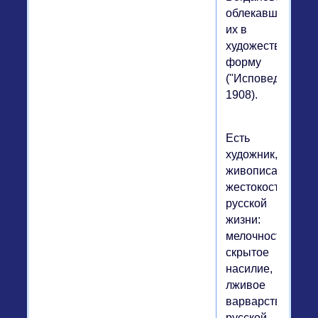
облекавший
их в
художественную
форму
("Исповедь",
1908).
Есть
художник,
живописавший
жестокости
русской
жизни:
мелочность,
скрытое
насилие,
лживое
варварство
русской