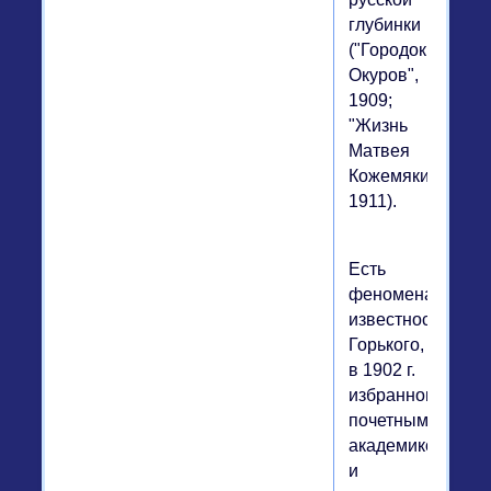
глубинки
("Городок
Окуров",
1909;
"Жизнь
Матвея
Кожемякина",
1911).
Есть
феноменальная
известность
Горького,
в 1902 г.
избранного
почетным
академиком
и