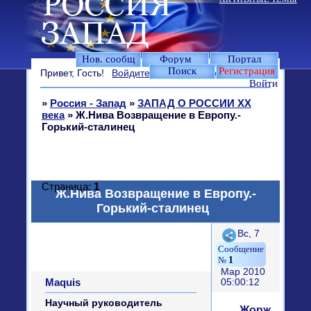
Нов. сообщ
Форум
Портал
Поиск
Регистрация
Привет, Гость!
Войдите
или
зарегистрируйтесь
.
Войти
»
Россия - Запад
»
ЗАПАД О РОССИИ XX
века
»
Ж.Нива Возвращение в Европу.-
Горький-сталинец
Страница:
1
Ж.Нива Возвращение в Европу.-
Горький-сталинец
Поделиться
Вс, 7
1
Мар 2010
Maquis
05:00:12
Научный руководитель
Жорж