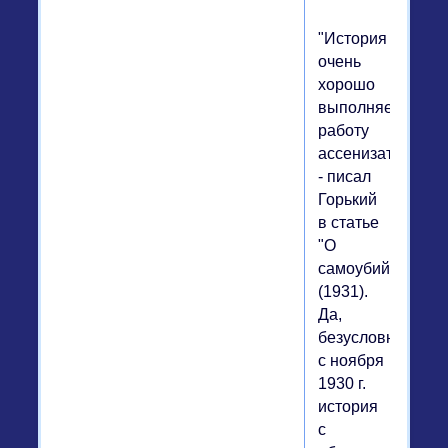
"История
очень
хорошо
выполняет
работу
ассенизатора",
- писал
Горький
в статье
"О
самоубийстве"
(1931).
Да,
безусловно,
с ноября
1930 г.
история
с