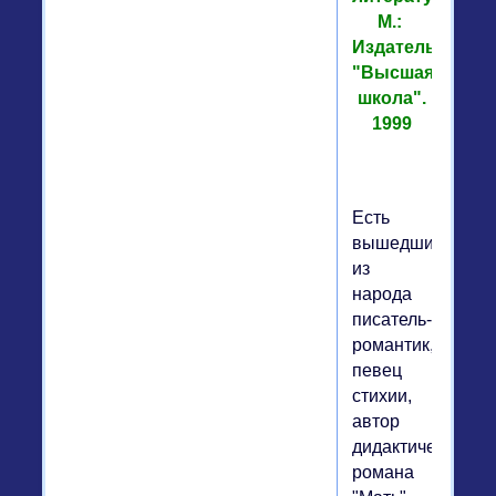
М.:
Издательство
"Высшая
школа".
1999
Есть
вышедший
из
народа
писатель-
романтик,
певец
стихии,
автор
дидактического
романа