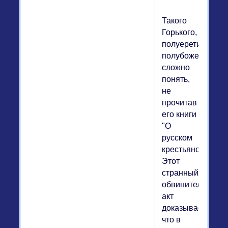
Такого
Горького,
полуеретика,
полубожество,
сложно
понять,
не
прочитав
его книги
"О
русском
крестьянстве".
Этот
странный
обвинительный
акт
доказывает,
что в