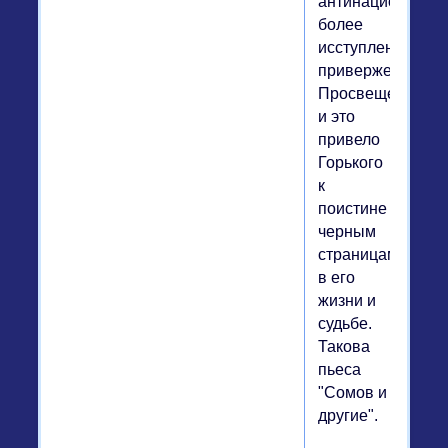
антинационалист
более
исступленного
приверженца
Просвещения,
и это
привело
Горького
к
поистине
черным
страницам
в его
жизни и
судьбе.
Такова
пьеса
"Сомов и
другие".