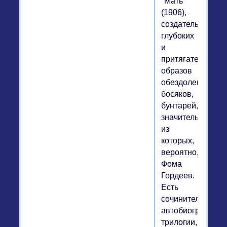
"Мать"
(1906),
создатель
глубоких
и
притягательных
образов
обездоленных,
босяков,
бунтарей,
значительнейши
из
которых,
вероятно,
Фома
Гордеев.
Есть
сочинитель
автобиографиче
трилогии,