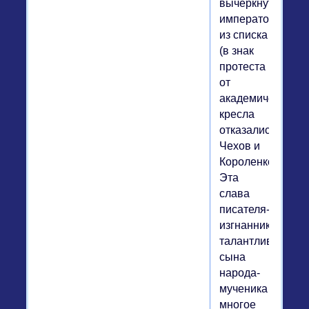
вычеркнутого
императором
из списка
(в знак
протеста
от
академического
кресла
отказались
Чехов и
Короленко).
Эта
слава
писателя-
изгнанника,
талантливого
сына
народа-
мученика
многое