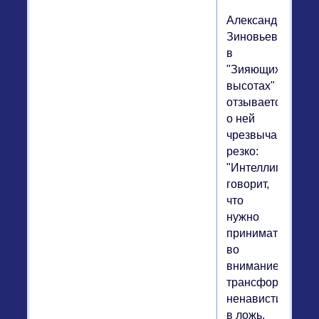
Александр
Зиновьев
в
"Зияющих
высотах"
отзывается
о ней
чрезвычайно
резко:
"Интеллигент
говорит,
что
нужно
принимать
во
внимание
трансформацию
ненависти
в ложь,