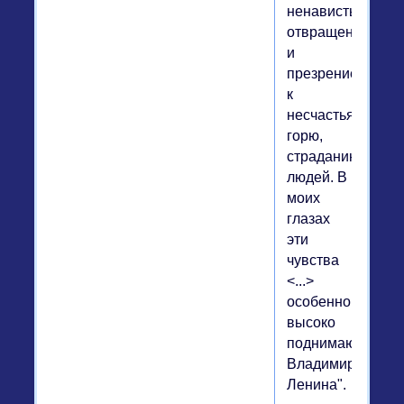
ненависть,
отвращение
и
презрение
к
несчастьям,
горю,
страданию
людей. В
моих
глазах
эти
чувства
<...>
особенно
высоко
поднимают
Владимира
Ленина".