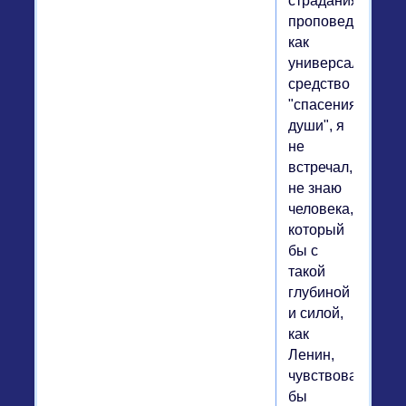
страдания
проповедуется
как
универсальное
средство
"спасения
души", я
не
встречал,
не знаю
человека,
который
бы с
такой
глубиной
и силой,
как
Ленин,
чувствовал
бы