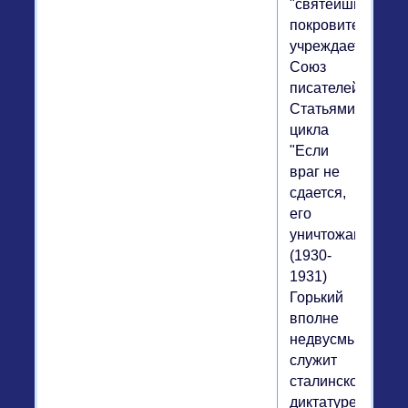
"святейшим
покровительство
учреждается
Союз
писателей.
Статьями
цикла
"Если
враг не
сдается,
его
уничтожают!"
(1930-
1931)
Горький
вполне
недвусмысленно
служит
сталинской
диктатуре.