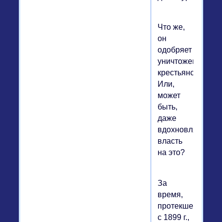
Что же,
он
одобряет
уничтожение
крестьянства?
Или,
может
быть,
даже
вдохновляет
власть
на это?
За
время,
протекшее
с 1899 г.,