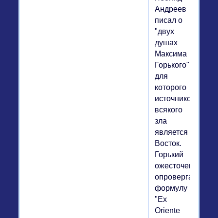
Андреев
писал о
"двух
душах
Максима
Горького",
для
которого
источником
всякого
зла
является
Восток.
Горький
ожесточенно
опровергает
формулу
"Ex
Oriente