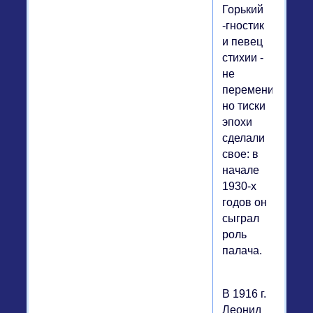
Горький
-гностик
и певец
стихии -
не
переменился,
но тиски
эпохи
сделали
свое: в
начале
1930-х
годов он
сыграл
роль
палача.
В 1916 г.
Леонид