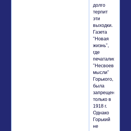
долго
терпит
эти
выходки.
Газета
"Новая
жизнь",
где
печатались
"Несвоевременн
мысли"
Горького,
была
запрещена
только в
1918 г.
Однако
Горький
не