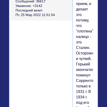
Сообщений:
36617
прием, и
Уважение:
+3142
делает
Последний визит:
это
Пт, 25 Мар 2022 11:51:54
потому,
что
"плотина"
налицо -
это
Сталин.
Осторожный
и чуткий,
Горький
окончательно
покинул
Сорренто
только в
1931 г. В
1934 г.
под его