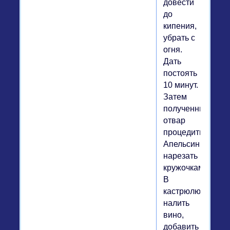
довести
до
кипения,
убрать с
огня.
Дать
постоять
10 минут.
Затем
полученный
отвар
процедить.
Апельсин
нарезать
кружочками.
В
кастрюлю
налить
вино,
добавить