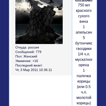
750 мл
красного
сухого
вина
1
апельсин
5
бутончиков
Откуда:
россия
гвоздики
Сообщений:
779
1/4 ч.л.
Пол:
Женский
мускатного
Уважение:
+16
ореха
Последний визит:
Чт, 3 Мар 2011 10:36:11
1
палочка
корицы
(или 0.5
ч.л.
молотой
корицы)