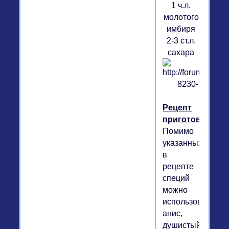
1 ч.л.
молотого
имбиря
2-3 ст.л.
сахара
Рецепт
приготовления
Помимо
указанных
в
рецепте
специй
можно
использовать
анис,
душистый