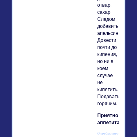
отвар,
сахар.
Следом
добавить
апельсин.
Довести
почти до
кипения,
но ни в
коем
случае
не
кипятить.
Подавать
горячим.
Приятного
аппетита!
Отредактировано