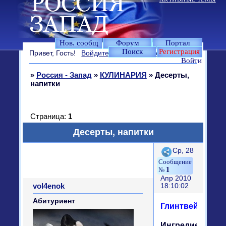
Нов. сообщ
Форум
Портал
Поиск
Регистрация
Привет, Гость!
Войдите
или
зарегистрируйтесь
.
Войти
»
Россия - Запад
»
КУЛИНАРИЯ
»
Десерты,
напитки
Страница:
1
Десерты, напитки
Поделиться
Ср, 28
1
Апр 2010
vol4enok
18:10:02
Абитуриент
Глинтвейн
Ингредиенты