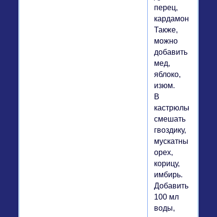
перец,
кардамон.
Также,
можно
добавить
мед,
яблоко,
изюм.
В
кастрюльке
смешать
гвоздику,
мускатный
орех,
корицу,
имбирь.
Добавить
100 мл
воды,