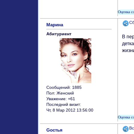
Поде
Сб
Марина
Абитуриент
В пе
детка
жизн
Сообщений:
1885
Пол:
Женский
Уважение:
+61
Последний визит:
Чт, 8 Мар 2012 13:56:00
Поде
Вс
Gостья