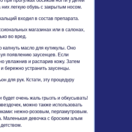
то при прогулках босиком ногти у детей
 них легкую обувь с закрытым носом.
кальций входил в состав препарата.
сиональных магазинах или в салонах,
ько во вред.
о капнуть масло для кутикулы. Оно
вуя появлению заусенцев. Если
но увлажнив и распарив кожу. Затем
 и бережно устранить заусенцы.
н для рук. Кстати, эту процедуру
 будет очень жаль грызть и обкусывать!
 звездочек, можно также использовать
енками: нежно-розовым, перламутровым.
а. Маленькая девочка с броским алым
 детством.