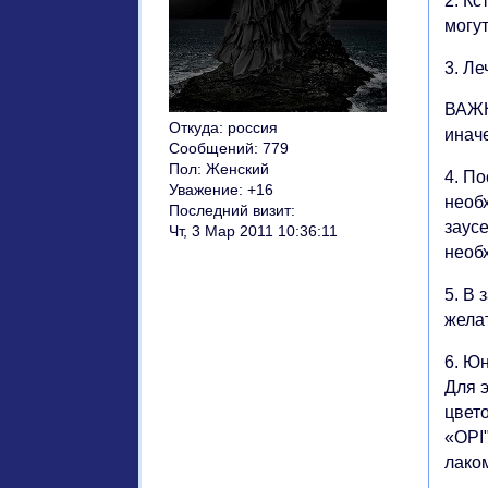
2. Кс
могут
3. Л
ВАЖН
Откуда:
россия
иначе
Сообщений:
779
Пол:
Женский
4. По
Уважение:
+16
необ
Последний визит:
заус
Чт, 3 Мар 2011 10:36:11
необ
5. В 
жела
6. Ю
Для э
цвет
«OPI
лаком