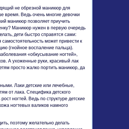
адящий не обрезной маникюр для
ше время. Ведь очень многие девочки
ский маникюр позволяет приучить
бенку? Маникюр нужен в первую очередь
елать, дети быстро справятся сами:
 самостоятельность может привести к
цию (гнойное воспаление пальца).
заболевания «обкусывание ногтей»,
ов. А ухоженные руки, красивый лак
етям просто жалко портить маникюр, да
ными. Лаки детские или лечебные,
гтям от лака. Специфика детского
рост ногтей. Ведь по структуре детские
 кожа ногтевых валиков намного
дить, поэтому желательно делать