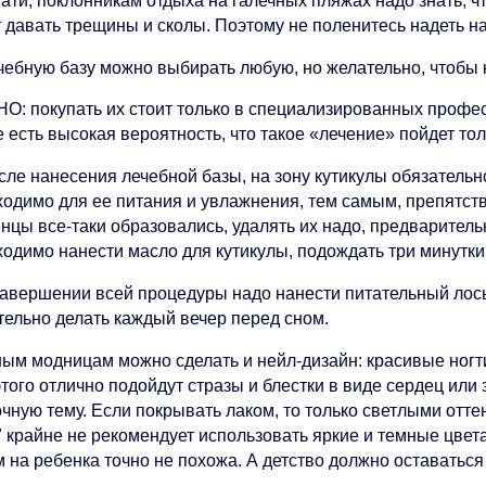
тати, поклонникам отдыха на галечных пляжах надо знать, ч
 давать трещины и сколы. Поэтому не поленитесь надеть на
ечебную базу можно выбирать любую, но желательно, чтобы 
О: покупать их стоит только в специализированных профес
 есть высокая вероятность, что такое «лечение» пойдет тол
сле нанесения лечебной базы, на зону кутикулы обязательн
ходимо для ее питания и увлажнения, тем самым, препятст
енцы все-таки образовались, удалять их надо, предваритель
ходимо нанести масло для кутикулы, подождать три минутки
завершении всей процедуры надо нанести питательный лосьо
тельно делать каждый вечер перед сном.
ным модницам можно сделать и нейл-дизайн: красивые ногти
того отлично подойдут стразы и блестки в виде сердец или
очную тему. Если покрывать лаком, то только светлыми отт
" крайне не рекомендует использовать яркие и темные цвет
 на ребенка точно не похожа. А детство должно оставаться