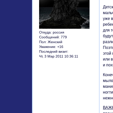
Детс
маль
уже 
ребе
для т
Откуда:
россия
буду
Сообщений:
779
разл
Пол:
Женский
Уважение:
+16
Поэт
Последний визит:
этой
Чт, 3 Мар 2011 10:36:11
или 
и по
Коне
мыло 
маник
ногти
нежн
ВАЖ