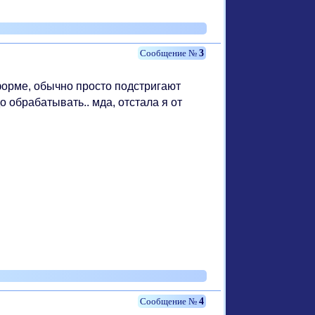
3
форме, обычно просто подстригают
о обрабатывать.. мда, отстала я от
4