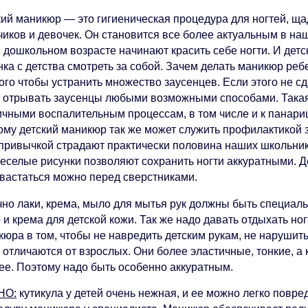
кий маникюр — это гигиеническая процедура для ногтей, щ
чиков и девочек. Он становится все более актуальным в на
в дошкольном возрасте начинают красить себе ногти. И дет
нка с детства смотреть за собой. Зачем делать маникюр ре
ого чтобы устранить множество заусенцев. Если этого не сд
т отрывать заусенцы любыми возможными способами. Такая
ичными воспалительным процессам, в том числе и к панари
ому детский маникюр так же может служить профилактикой 
 привычкой страдают практически половина наших школьник
веселые рисунки позволяют сохранить ногти аккуратными. Д
хвастаться можно перед сверстниками.
чно лаки, крема, мыло для мытья рук должны быть специаль
и крема для детской кожи. Так же надо давать отдыхать но
юра в том, чтобы не навредить детским рукам, не нарушить 
 отличаются от взрослых. Они более эластичные, тонкие, а
ее. Поэтому надо быть особенно аккуратным.
НО:
кутикула у детей очень нежная, и ее можно легко повре