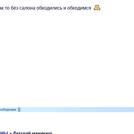
ак то без салона обходились и обходимся
0
ЕНЫ
»
Детский маникюр