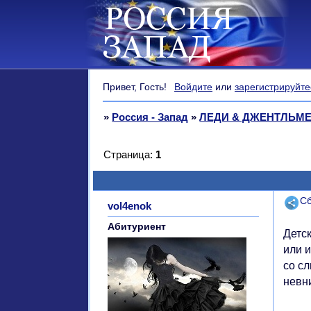
Привет, Гость!
Войдите
или
зарегистрируйте
»
Россия - Запад
»
ЛЕДИ & ДЖЕНТЛЬМ
Страница:
1
Поде
Сб
vol4enok
Абитуриент
Детс
или 
со сл
невн