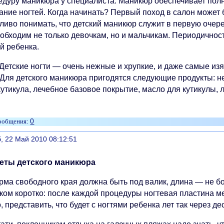
едуру маникюра у специалиста. Маникюр обеспечивает пол
тание ногтей. Когда начинать? Первый поход в салон может
тливо понимать, что детский маникюр служит в первую очер
еобходим не только девочкам, но и мальчикам. Периодичнос
й ребенка.
 Детские ногти — очень нежные и хрупкие, и даже самые 
 Для детского маникюра пригодятся следующие продукты: не
утикула, лечебное базовое покрытие, масло для кутикулы, л
0
литься
, 22 Май 2010 08:12:51
еты детского маникюра
орма свободного края должна быть под валик, длина — не б
ком коротко: после каждой процедуры ногтевая пластина ме
, представить, что будет с ногтями ребенка лет так через д