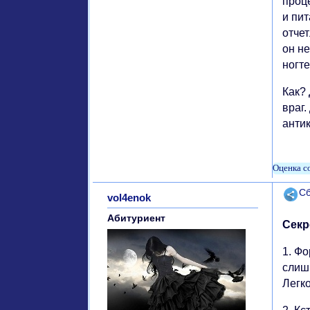
проц
и пи
отче
он н
ногте
Как?
враг.
антик
Поде
Сб
vol4enok
Абитуриент
Секр
1. Ф
слиш
Легко