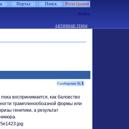
м
Портал
Поиск
Регистрация
Войти
АКТИВНЫЕ ТЕМЫ
1
пока воспринимается, как баловство
м, ногти трамплинообоазной формы или
ризы генетики, а результат
никюра.