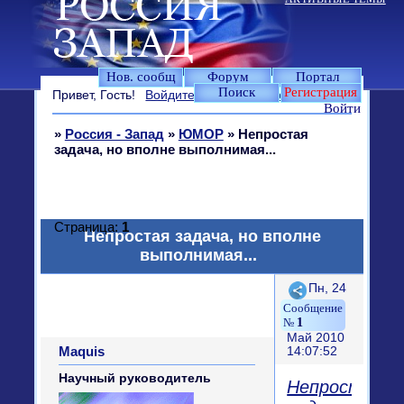
Нов. сообщ
Форум
Портал
Поиск
Регистрация
Привет, Гость!
Войдите
или
зарегистрируйтесь
.
Войти
»
Россия - Запад
»
ЮМОР
»
Непростая
задача, но вполне выполнимая...
Страница:
1
Непростая задача, но вполне
выполнимая...
Поделиться
Пн, 24
1
Май 2010
Maquis
14:07:52
Научный руководитель
Непростая