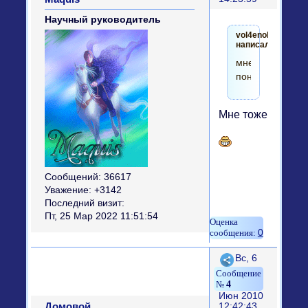
Научный руководитель
vol4enok
написал(а):
мне
понравилась
Мне тоже
Сообщений:
36617
Уважение:
+3142
Последний визит:
Пт, 25 Мар 2022 11:51:54
0
Поделиться
Вс, 6
4
Июн 2010
Домовой
12:42:43