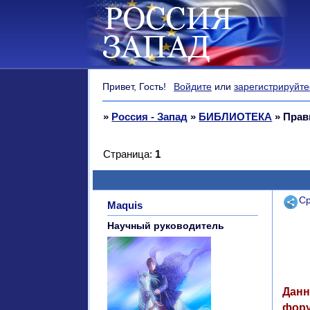
Привет, Гость!
Войдите
или
зарегистрируйте
»
Россия - Запад
»
БИБЛИОТЕКА
»
Прав
Страница:
1
Поде
Ср
Maquis
Научный руководитель
Данн
фору