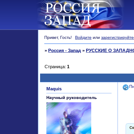
Привет, Гость!
Войдите
или
зарегистрируйте
»
Россия - Запад
»
РУССКИЕ О ЗАПАДНО
Страница:
1
Поде
Пн
Maquis
Научный руководитель
Ск