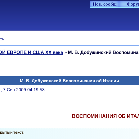
Нов. сообщ
Фору
сь
.
Й ЕВРОПЕ И США XX века
»
М. В. Добужинский Воспомина
М. В. Добужинский Воспоминания об Италии
литься
, 7 Сен 2009 04:19:58
ВОСПОМИНАНИЯ ОБ ИТА
рытый текст: