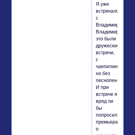
Я уже
встречался
с
Владимиром
Владимировичем
это были
дружеские
встречи,
с
чаепитием,
но без
песнопений.
И при
встрече я
вряд ли
бы
попросил
премьера
о