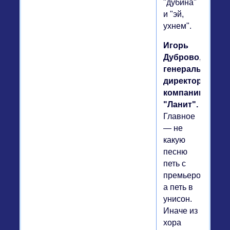
"дубина"
и "эй,
ухнем".
Игорь
Дуброво,
генеральный
директор
компании
"Ланит".
Главное
— не
какую
песню
петь с
премьером,
а петь в
унисон.
Иначе из
хора