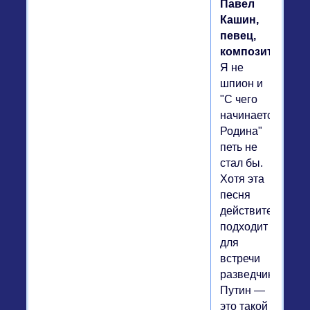
Павел
Кашин,
певец,
композитор.
Я не
шпион и
"С чего
начинается
Родина"
петь не
стал бы.
Хотя эта
песня
действительно
подходит
для
встречи
разведчиков.
Путин —
это такой