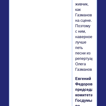
живчик,
как
Газманов
на сцене.
Поэтому
с ним,
наверное,
лучше
петь
песни из
репертуара
Олега
Газманова.
Евгений
Федоров,
председатель
комитета
Госдумы
по