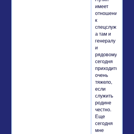
имеет
отношение
к
спецслужбам,
а там и
генералу
и
рядовому
сегодня
приходится
очень
тяжело,
если
служить
родине
честно.
Еще
сегодня
мне