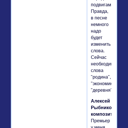
подвигам.
Правда,
в песне
немного
надо
будет
изменить
слова.
Сейчас
необходимы
слова
"родина",
"экономика",
"деревня".
Алексей
Рыбников,
композитор.
Премьер
у меня