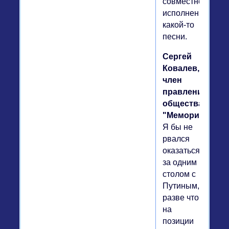
совместном
исполнении
какой-то
песни.
Сергей
Ковалев,
член
правления
общества
"Мемориал".
Я бы не
рвался
оказаться
за одним
столом с
Путиным,
разве что
на
позиции