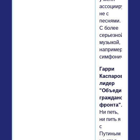
ассоциируется
не с
песнями.
С более
серьезной
музыкой,
например
симфонической.
Гарри
Каспаров,
лидер
"Объединенног
гражданского
фронта".
Ни петь,
ни пить я
с
Путиным