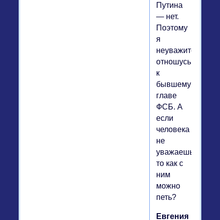
Путина
— нет.
Поэтому
я
неуважительно
отношусь
к
бывшему
главе
ФСБ. А
если
человека
не
уважаешь,
то как с
ним
можно
петь?
Евгения