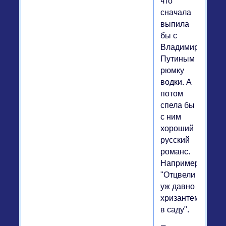
что
сначала
выпила
бы с
Владимиром
Путиным
рюмку
водки. А
потом
спела бы
с ним
хороший
русский
романс.
Например,
"Отцвели
уж давно
хризантемы
в саду".