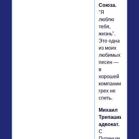
Союза.
"Я
люблю
тебя,
жизнь".
Это одна
из моих
любимых
песен —
в
хорошей
компании
грех не
спеть.
Михаил
Трепашкин,
адвокат.
С
Путиным