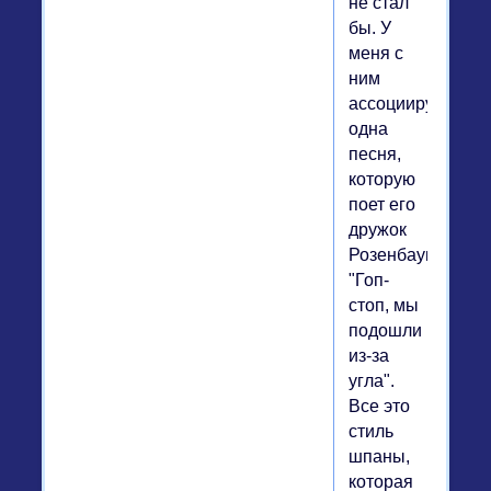
не стал
бы. У
меня с
ним
ассоциируется
одна
песня,
которую
поет его
дружок
Розенбаум:
"Гоп-
стоп, мы
подошли
из-за
угла".
Все это
стиль
шпаны,
которая