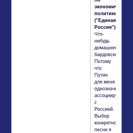
экономической
политике
("Единая
Россия").
Что-
нибудь
домашнее,
бардовское.
Потому
что
Путин
для меня
однозначно
ассоциируется
с
Россией.
Выбор
конкретной
песни я