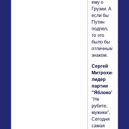
ему о
Грузии. А
если бы
Путин
подпел,
то это
было бы
отличным
знаком.
Сергей
Митрохин,
лидер
партии
"Яблоко".
"Не
рубите,
мужики".
Сегодня
самая