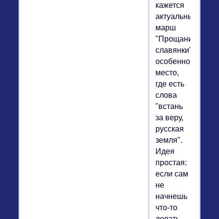
кажется
актуальным
марш
"Прощание
славянки",
особенно
место,
где есть
слова
"встань
за веру,
русская
земля".
Идея
простая:
если сам
не
начнешь
что-то
делать,