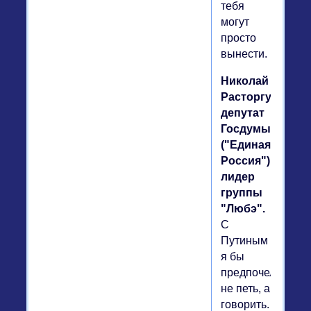
тебя
могут
просто
вынести.
Николай
Расторгуев,
депутат
Госдумы
("Единая
Россия"),
лидер
группы
"Любэ".
С
Путиным
я бы
предпочел
не петь, а
говорить.