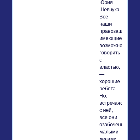
Юрия
Шевчука.
Все
наши
правозащитники,
имеющие
возможность
говорить
с
властью,
—
хорошие
ребята.
Но,
встречаясь
с ней,
все они
озабочены
малыми
делами,