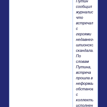
Путин
сообщил
журналистам,
что
встречался
с
героями
недавнего
шпионского
скандала.
По
словам
Путина,
встреча
прошла в
неформальной
обстановке,
с
коллективным
исполнением