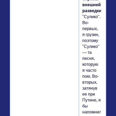
внешней
разведки.
"Сулико".
Во-
первых,
я грузин,
поэтому
"Сулико"
— та
песня,
которую
я часто
пою. Во-
вторых,
затянув
ее при
Путине, я
бы
напомнил