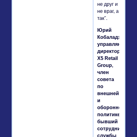
не друг и
не враг, а
так".
Юрий
Кобаладзе,
управляющий
директор
X5 Retail
Group,
член
совета
по
внешней
и
оборонной
политике,
бывший
сотрудник
службы