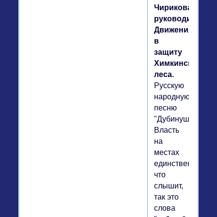
Чирикова,
руководитель
Движения
в
защиту
Химкинского
леса.
Русскую
народную
песню
"Дубинушка".
Власть
на
местах
единственное,
что
слышит,
так это
слова