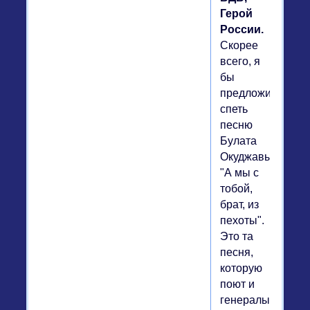
Герой
России.
Скорее
всего, я
бы
предложил
спеть
песню
Булата
Окуджавы
"А мы с
тобой,
брат, из
пехоты".
Это та
песня,
которую
поют и
генералы,