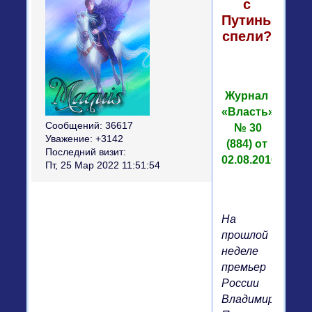
с
Путиным
спели?
Журнал
«Власть»
Сообщений:
36617
№ 30
Уважение:
+3142
(884) от
Последний визит:
02.08.2010
Пт, 25 Мар 2022 11:51:54
На
прошлой
неделе
премьер
России
Владимир