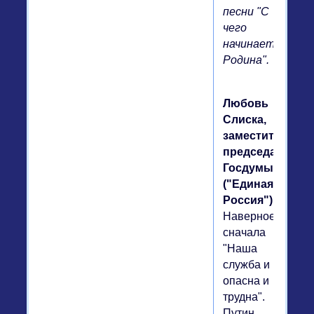
песни "С
чего
начинается
Родина".
Любовь
Слиска,
заместитель
председателя
Госдумы
("Единая
Россия").
Наверное,
сначала
"Наша
служба и
опасна и
трудна".
Путин