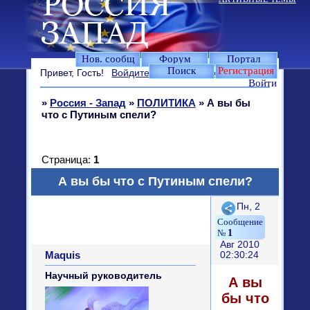
Нов. сообщ
Форум
Портал
Поиск
Регистрация
Привет, Гость!
Войдите
или
зарегистрируйтесь
.
Войти
»
Россия - Запад
»
ПОЛИТИКА
»
А вы бы
что с Путиным спели?
Страница:
1
А вы бы что с Путиным спели?
Поделиться
Пн, 2
1
Авг 2010
Maquis
02:30:24
Научный руководитель
А вы
бы что