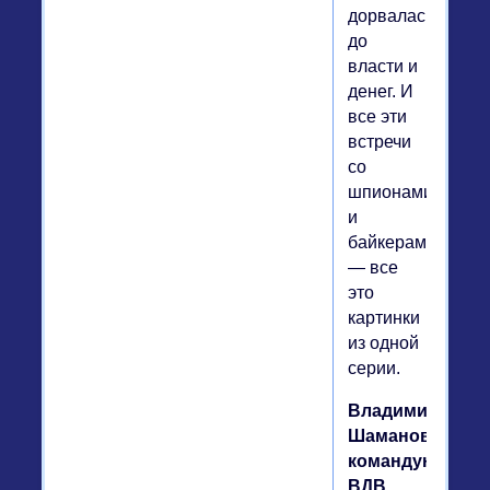
дорвалась
до
власти и
денег. И
все эти
встречи
со
шпионами
и
байкерами
— все
это
картинки
из одной
серии.
Владимир
Шаманов,
командующий
ВДВ,