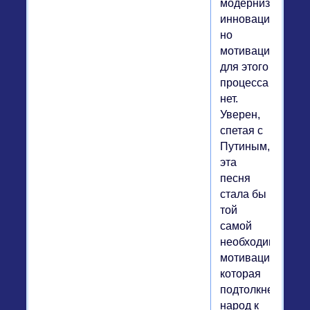
модернизации,
инновациях,
но
мотивации
для этого
процесса
нет.
Уверен,
спетая с
Путиным,
эта
песня
стала бы
той
самой
необходимой
мотивацией,
которая
подтолкнет
народ к