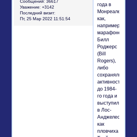
Сообщений:
36617
года в
Уважение:
+3142
Монреале,
Последний визит:
как,
Пт, 25 Мар 2022 11:51:54
например,
марафонец
Билл
Роджерс
(Bill
Rogers),
либо
сохраняли
активность
до 1984-
го года и
выступили
в Лос-
Анджелесе,
как
пловчиха