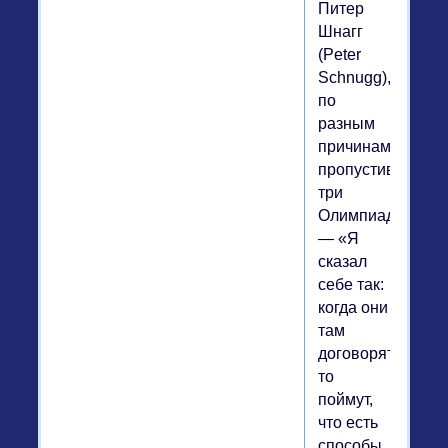
Питер
Шнагг
(Peter
Schnugg),
по
разным
причинам
пропустивший
три
Олимпиады.
— «Я
сказал
себе так:
когда они
там
договорятся,
то
поймут,
что есть
способы