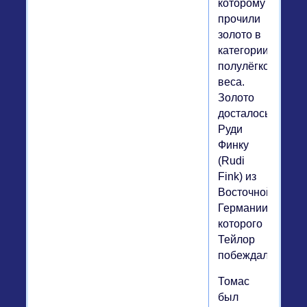
которому
прочили
золото в
категории
полулёгкого
веса.
Золото
досталось
Руди
Финку
(Rudi
Fink) из
Восточной
Германии,
которого
Тейлор
побеждал.
Томас
был