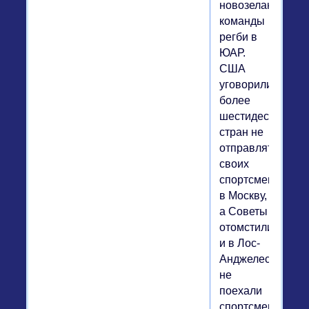
новозеландской
команды
регби в
ЮАР.
США
уговорили
более
шестидесяти
стран не
отправлять
своих
спортсменов
в Москву,
а Советы
отомстили,
и в Лос-
Анджелес
не
поехали
спортсмены