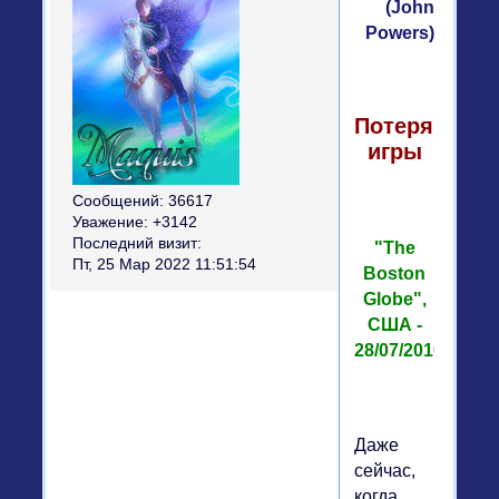
(John
Powers)
Потерянные
игры
Сообщений:
36617
Уважение:
+3142
Последний визит:
"The
Пт, 25 Мар 2022 11:51:54
Boston
Globe",
США -
28/07/2010
Даже
сейчас,
когда