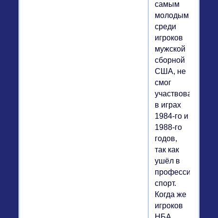
самым
молодым
среди
игроков
мужской
сборной
США, не
смог
участвовать
в играх
1984-го и
1988-го
годов,
так как
ушёл в
профессиональн
спорт.
Когда же
игроков
НБА