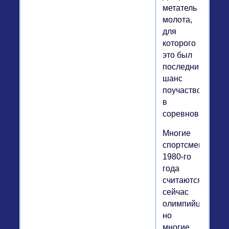
метатель
молота,
для
которого
это был
последний
шанс
поучаствовать
в
соревнованиях.
Многие
спортсмены
1980-го
года
считаются
сейчас
олимпийцами,
но
многие