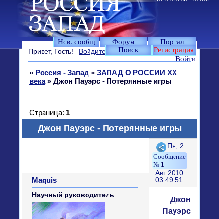
Нов. сообщ
Форум
Портал
Поиск
Регистрация
Привет, Гость!
Войдите
или
зарегистрируйтесь
.
Войти
»
Россия - Запад
»
ЗАПАД О РОССИИ XX
века
»
Джон Пауэрс - Потерянные игры
Страница:
1
Джон Пауэрс - Потерянные игры
Поделиться
Пн, 2
1
Авг 2010
Maquis
03:49:51
Научный руководитель
Джон
Пауэрс