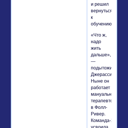
и решил
вернуться
к
обучению.
«Что ж,
надо
жить
дальше»,
—
подытожил
Джерасси.
Ныне он
работает
мануальным
терапевтом
в Фолл-
Ривер.
Команда-1980
усвоила