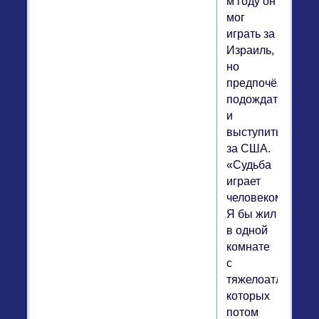
м году он
мог
играть за
Израиль,
но
предпочёл
подождать
и
выступить
за США.
«Судьба
играет
человеком.
Я бы жил
в одной
комнате
с
тяжелоатлетами,
которых
потом