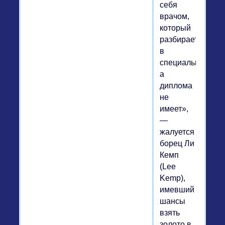
себя
врачом,
который
разбирается
в
специальности,
а
диплома
не
имеет»,
—
жалуется
борец Ли
Кемп
(Lee
Kemp),
имевший
шансы
взять
золото в