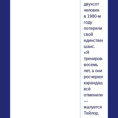
двухсот
человек
в 1980-м
году
потеряли
свой
единственный
шанс.
«Я
тренировался
восемь
лет, а они
росчерком
карандаша
всё
отменили»,
—
жалуется
Тейлор,