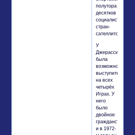
полутора
десятков
социалистически
стран-
сателлитов.
У
Джерасси
была
возможность
выступить
на всех
четырёх
Играх. У
него
было
двойное
гражданство,
и в 1972-