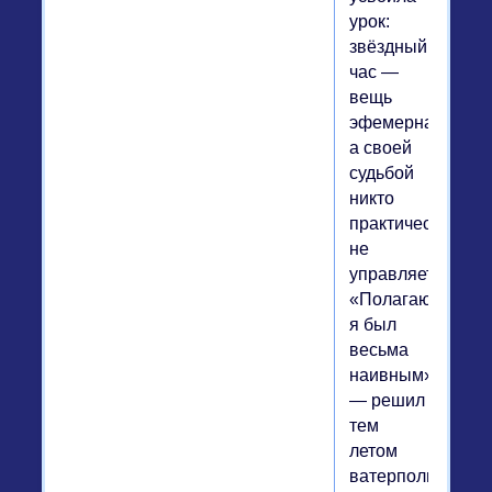
урок:
звёздный
час —
вещь
эфемерная,
а своей
судьбой
никто
практически
не
управляет.
«Полагаю,
я был
весьма
наивным»,
— решил
тем
летом
ватерполист