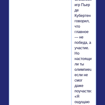
игр Пьер
де
Кубертен
говорил,
что
главное
— не
победа, а
участие.
Но
настоящий
ли ты
олимпиец,
если не
смог
даже
поучаствовать?
«Я
ощущаю