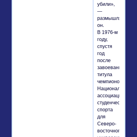
убили»,
—
размышляет
он.
В 1976-м
году,
спустя
год
после
завоевания
титула
чемпионов
Национальной
ассоциации
студенческого
спорта
для
Северо-
восточного