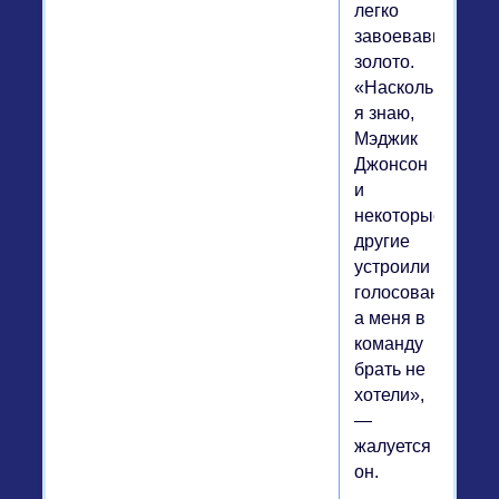
легко
завоевавшая
золото.
«Насколько
я знаю,
Мэджик
Джонсон
и
некоторые
другие
устроили
голосование,
а меня в
команду
брать не
хотели»,
—
жалуется
он.