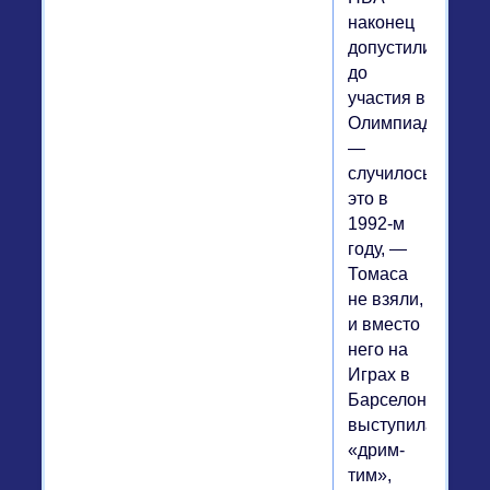
наконец
допустили
до
участия в
Олимпиадах
—
случилось
это в
1992-м
году, —
Томаса
не взяли,
и вместо
него на
Играх в
Барселоне
выступила
«дрим-
тим»,