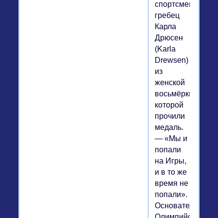
спортсменка-
гребец
Карла
Дрюсен
(Karla
Drewsen)
из
женской
восьмёрки,
которой
прочили
медаль.
— «Мы и
попали
на Игры,
и в то же
время не
попали».
Основатель
Олимпийский