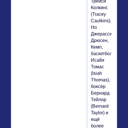
Трейси
Колкинс
(Tracey
Caulkins).
Но
Джерасси,
Дрюсен,
Кемп,
баскетболист
Исайя
Томас
(Isiah
Thomas),
боксёр
Бернард
Тейлор
(Bernard
Taylor) и
ещё
более