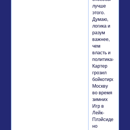
лучше
этого.
Думаю,
логика и
разум
важнее,
чем
власть и
политика».
Картер
грозил
бойкотировать
Москву
во время
зимних
Игр в
Лейк-
Плэйсиде,
но