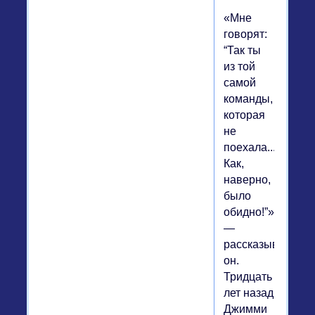
«Мне
говорят:
“Так ты
из той
самой
команды,
которая
не
поехала...
Как,
наверно,
было
обидно!”»
—
рассказывает
он.
Тридцать
лет назад
Джимми