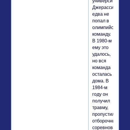
университета,
Джерасси
едва не
попал в
олимпийскую
команду.
В 1980-м
ему это
удалось,
но вся
команда
осталась
дома. В
1984-м
году он
получил
травму,
пропустил
отборочные
соревнования