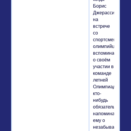
Борис
Джерасси
на
встрече
со
спортсменами-
олимпийцами
вспоминает
о своём
участии в
команде
летней
Олимпиады-1980
кто-
нибудь
обязательно
напоминает
ему о
незабываемом.