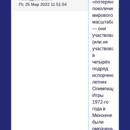
«потерянному
Пт, 25 Мар 2022 11:51:54
поколению»
мирового
масштаба
— они
участвовали
(или не
участвовали)
в
четырёх
подряд
испорченных
летних
Олимпиадах.
Игры
1972-го
года в
Мюнхене
были
омрачены