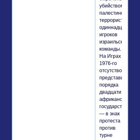
убийством
палестинскими
террористами
одиннадцати
игроков
израильской
команды.
На Играх
1976-го
отсутствовали
представители
порядка
двадцати
африканских
государств
— в знак
протеста
против
турне