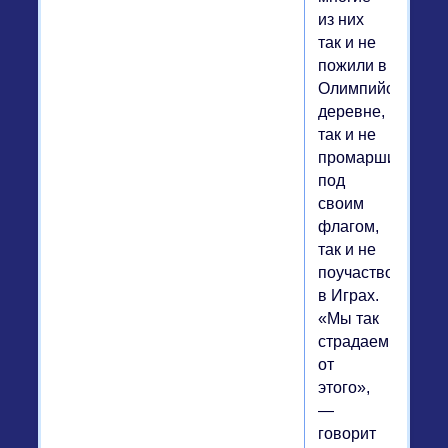
из них
так и не
пожили в
Олимпийской
деревне,
так и не
промаршировал
под
своим
флагом,
так и не
поучаствовали
в Играх.
«Мы так
страдаем
от
этого»,
—
говорит