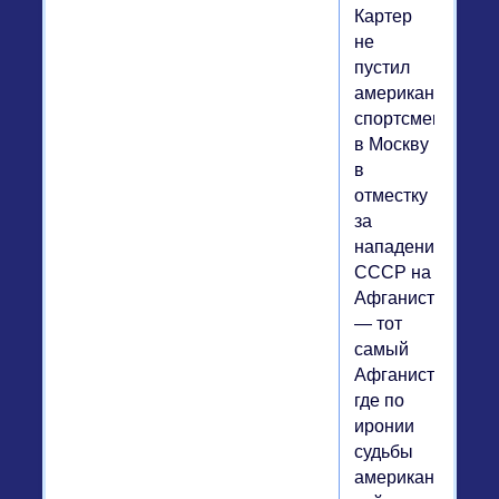
Картер
не
пустил
американских
спортсменов
в Москву
в
отместку
за
нападение
СССР на
Афганистан
— тот
самый
Афганистан,
где по
иронии
судьбы
американцы