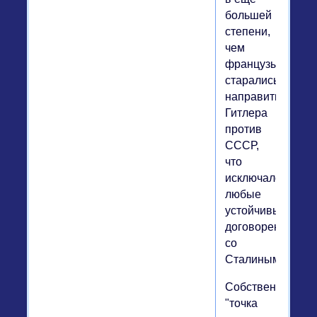
большей
степени,
чем
французы,
старались
направить
Гитлера
против
СССР,
что
исключало
любые
устойчивые
договоренности
со
Сталиным.
Собственно,
"точка