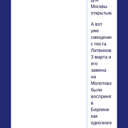
Москвы
открытым.
А вот
уже
смещение
с поста
Литвинова
3 марта и
его
замена
на
Молотова
были
восприняты
в
Берлине
как
однозначный