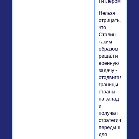
Гитлером.
Нельзя
отрицать,
что
Сталин
таким
образом
решал и
военную
задачу -
отодвигал
границы
страны
на запад
и
получал
стратегическую
передышку
для