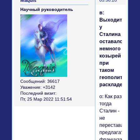
Maquis
05:58:20
Научный руководитель
в:
Выходит,
у
Сталина
оставалось
немного
козырей
при
таком
геополитическ
Сообщений:
36617
раскладе?
Уважение:
+3142
Последний визит:
о: Как раз
Пт, 25 Мар 2022 11:51:54
тогда
Сталин -
не
переставая
предлагать
французам