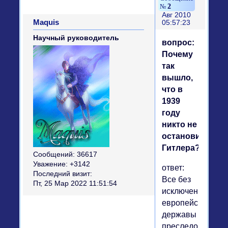
2
Авг 2010
Maquis
05:57:23
Научный руководитель
вопрос:
Почему
так
вышло,
что в
1939
году
никто не
остановил
Гитлера?
Сообщений:
36617
Уважение:
+3142
ответ:
Последний визит:
Все без
Пт, 25 Мар 2022 11:51:54
исключения
европейские
державы
преследовали