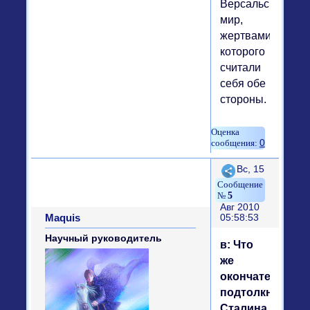
Версальский
мир,
жертвами
которого
считали
себя обе
стороны.
0
Поделиться
Вс, 15
5
Авг 2010
Maquis
05:58:53
Научный руководитель
в: Что
же
окончательно
подтолкнуло
Сталина