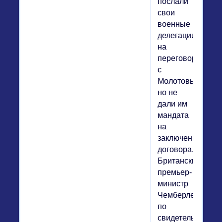
послали
свои
военные
делегации
на
переговоры
с
Молотовым,
но не
дали им
мандата
на
заключение
договора.
Британский
премьер-
министр
Чемберлен,
по
свидетельству