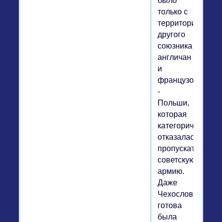
было
только с
территории
другого
союзника
англичан
и
французов
-
Польши,
которая
категорически
отказалась
пропускать
советскую
армию.
Даже
Чехословакия
готова
была