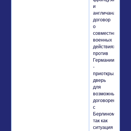
и
англичанам
договор
о
совместных
военных
действиях
против
Германии
-
приоткрыл
дверь
для
возможных
договоренностей
с
Берлином,
так как
ситуация