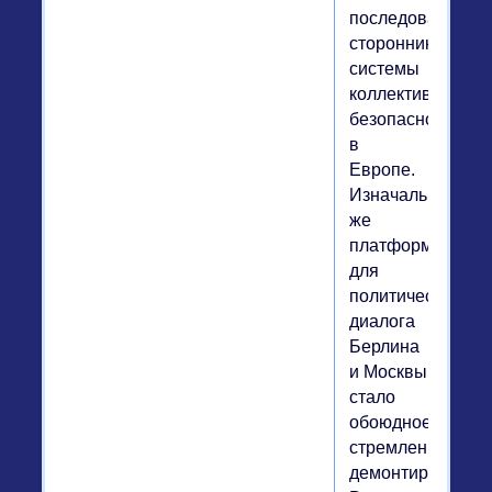
последовательн
сторонником
системы
коллективной
безопасности
в
Европе.
Изначальной
же
платформой
для
политического
диалога
Берлина
и Москвы
стало
обоюдное
стремление
демонтировать