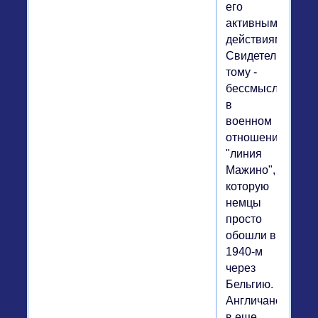
его
активными
действиями.
Свидетельство
тому -
бессмысленная
в
военном
отношении
"линия
Мажино",
которую
немцы
просто
обошли в
1940-м
через
Бельгию.
Англичане
в еще