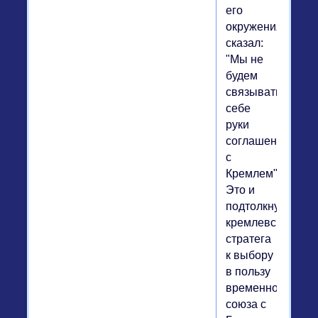
его
окружения,
сказал:
"Мы не
будем
связывать
себе
руки
соглашением
с
Кремлем".
Это и
подтолкнуло
кремлевского
стратега
к выбору
в пользу
временного
союза с