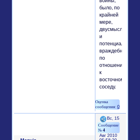
войны,
было, по
крайней
мере,
двусмысленным
и
потенциально
враждебным
по
отношению
к
восточному
соседу.
0
Поделиться
Вс, 15
4
Авг 2010