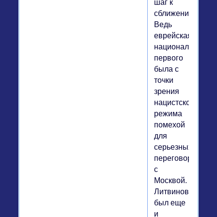
шаг к
сближению.
Ведь
еврейская
национальность
первого
была с
точки
зрения
нацистского
режима
помехой
для
серьезных
переговоров
с
Москвой.
Литвинов
был еще
и