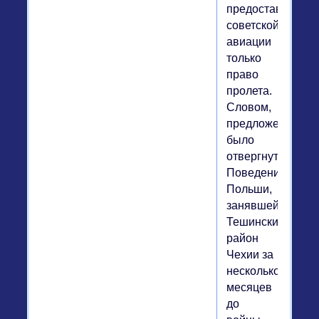
предоставить
советской
авиации
только
право
пролета.
Словом,
предложение
было
отвергнуто.
Поведение
Польши,
занявшей
Тешинский
район
Чехии за
несколько
месяцев
до