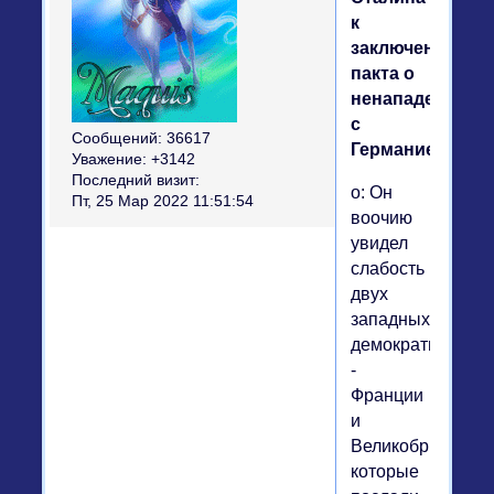
к
заключению
пакта о
ненападении
с
Сообщений:
36617
Германией?
Уважение:
+3142
Последний визит:
о: Он
Пт, 25 Мар 2022 11:51:54
воочию
увидел
слабость
двух
западных
демократий
-
Франции
и
Великобритании,
которые