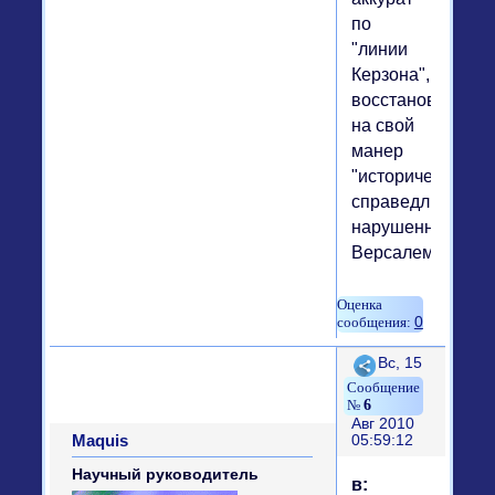
по
"линии
Керзона",
восстановив
на свой
манер
"историческую
справедливость"
нарушенную
Версалем.
0
Поделиться
Вс, 15
6
Авг 2010
Maquis
05:59:12
Научный руководитель
в: