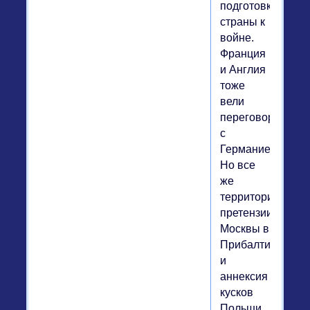
подготовки
страны к
войне.
Франция
и Англия
тоже
вели
переговоры
с
Германией.
Но все
же
территориальны
претензии
Москвы в
Прибалтике
и
аннексия
кусков
Польши,