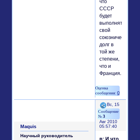
что
СССР
будет
выполнять
свой
союзнический
долг в
той же
степени,
что и
Франция.
0
Поделиться
Вс, 15
3
Авг 2010
Maquis
05:57:40
Научный руководитель
в: И что