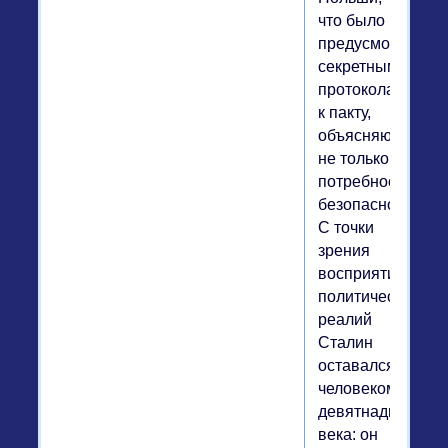
что было
предусмотрено
секретными
протоколами
к пакту,
объясняются
не только
потребностями
безопасности.
С точки
зрения
восприятия
политических
реалий
Сталин
оставался
человеком
девятнадцатого
века: он