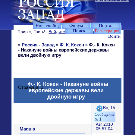
Нов. сообщ
Форум
Портал
Поиск
Регистрация
Привет, Гость!
Войдите
или
зарегистрируйтесь
.
Войти
»
Россия - Запад
»
Ф. К. Кокен
»
Ф.- К. Кокен
- Накануне войны европейские державы
вели двойную игру
Ф.- К. Кокен - Накануне войны
Страница:
1
европейские державы вели
двойную игру
Поделиться
Вс, 15
1
Авг 2010
Maquis
05:57:04