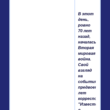
В этот
день,
ровно
70 лет
назад,
началась
Вторая
мировая
война.
Свой
взгляд
на
события
предвоенных
лет
корреспондент
"Известий"
в