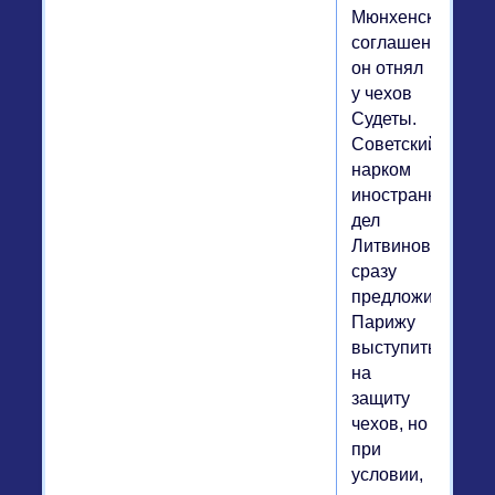
Мюнхенского
соглашения,
он отнял
у чехов
Судеты.
Советский
нарком
иностранных
дел
Литвинов
сразу
предложил
Парижу
выступить
на
защиту
чехов, но
при
условии,