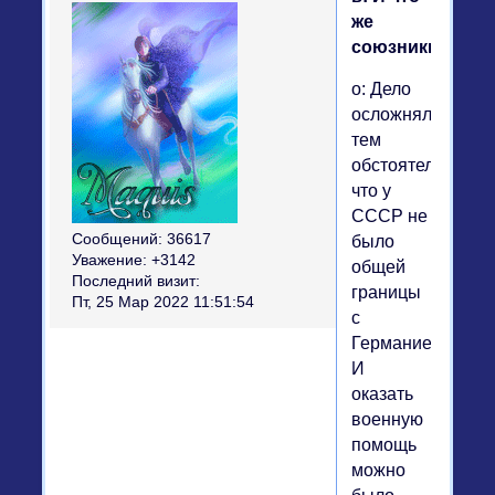
же
союзники?
о: Дело
осложнялось
тем
обстоятельством
что у
СССР не
Сообщений:
36617
было
Уважение:
+3142
общей
Последний визит:
границы
Пт, 25 Мар 2022 11:51:54
с
Германией.
И
оказать
военную
помощь
можно