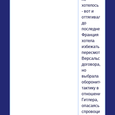
хотелось
- вот и
оттягивали
до
последнего.
Франция
хотела
избежать
пересмотра
Версальского
договора,
но
выбрала
оборонительную
тактику в
отношении
Гитлера,
опасаясь
спровоцировать