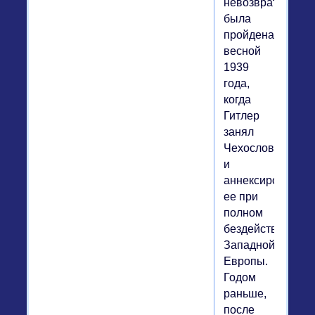
невозврата"
была
пройдена
весной
1939
года,
когда
Гитлер
занял
Чехословакию
и
аннексировал
ее при
полном
бездействии
Западной
Европы.
Годом
раньше,
после