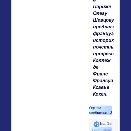
Париже
Олегу
Шевцову
предлагает
французский
историк,
почетный
профессор
Коллеж
де
Франс
Франсуа-
Ксавье
Кокен.
0
Поделиться
Вс, 15