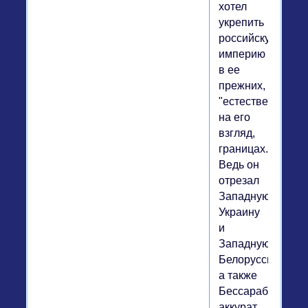
хотел
укрепить
российскую
империю
в ее
прежних,
"естественных",
на его
взгляд,
границах.
Ведь он
отрезал
Западную
Украину
и
Западную
Белоруссию,
а также
Бессарабию
аккурат