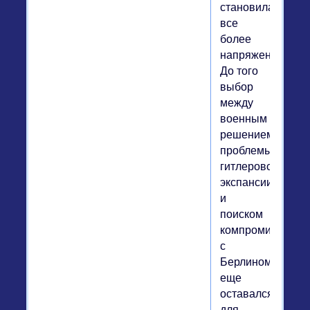
становилась
все
более
напряженной.
До того
выбор
между
военным
решением
проблемы
гитлеровской
экспансии
и
поиском
компромисса
с
Берлином
еще
оставался
для