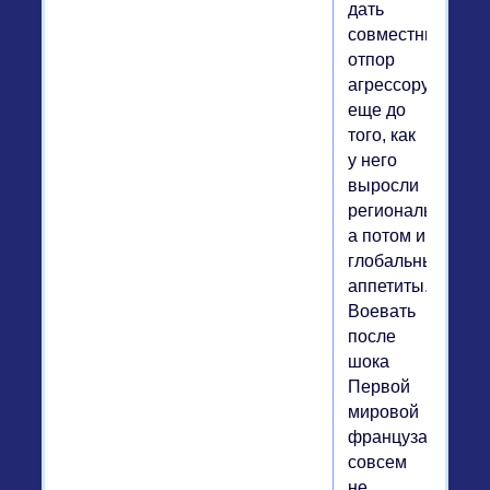
дать
совместный
отпор
агрессору
еще до
того, как
у него
выросли
региональные,
а потом и
глобальные
аппетиты.
Воевать
после
шока
Первой
мировой
французам
совсем
не