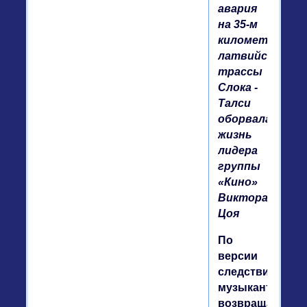
авария
на 35-м
километре
латвийской
трассы
Слока -
Талси
оборвала
жизнь
лидера
группы
«Кино»
Виктора
Цоя
По
версии
следствия,
музыкант,
возвращавший