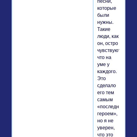
песни,
которые
были
нужны.
Такие
люди, как
он, остро
чувствуют,
что на
уме у
каждого.
Это
сделало
его тем
самым
«последним
героем»,
но я не
уверен,
что это