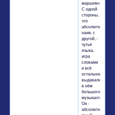
маршем».
С одной
стороны,
это
абсолютный
наив, с
другой, -
чутьё
языка,
игра
словами
и всё
остальное
выдавали
в нём
большого
музыканта.
Он -
абсолютный