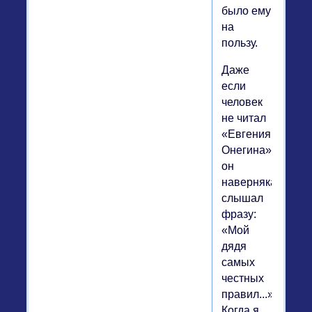
было ему
на
пользу.
Даже
если
человек
не читал
«Евгения
Онегина»,
он
наверняка
слышал
фразу:
«Мой
дядя
самых
честных
правил...»
Когда я