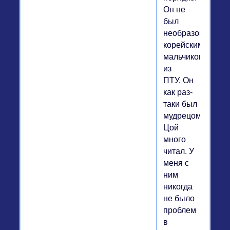
Он не
был
необразованным
корейским
мальчиком
из
ПТУ. Он
как раз-
таки был
мудрецом.
Цой
много
читал. У
меня с
ним
никогда
не было
проблем
в