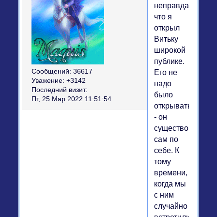
неправда,
что я
открыл
Витьку
широкой
публике.
Сообщений:
36617
Его не
Уважение:
+3142
надо
Последний визит:
было
Пт, 25 Мар 2022 11:51:54
открывать
- он
существовал
сам по
себе. К
тому
времени,
когда мы
с ним
случайно