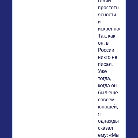
гений
простоты,
ясности
и
искренности.
Так, как
он, в
России
никто не
писал.
Уже
тогда,
когда он
был ещё
совсем
юношей,
я
однажды
сказал
ему: «Мы