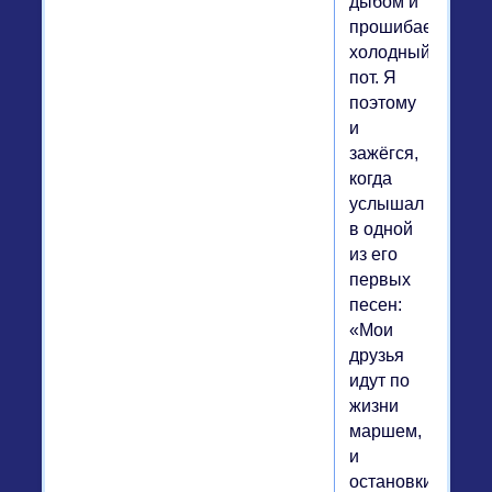
дыбом и
прошибает
холодный
пот. Я
поэтому
и
зажёгся,
когда
услышал
в одной
из его
первых
песен:
«Мои
друзья
идут по
жизни
маршем,
и
остановки