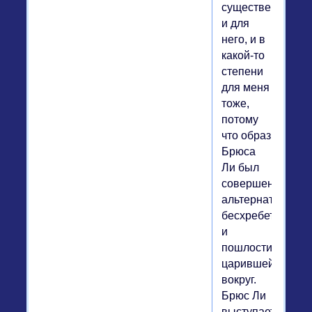
существенно
и для
него, и в
какой-то
степени
для меня
тоже,
потому
что образ
Брюса
Ли был
совершенной
альтернативой
бесхребетности
и
пошлости,
царившей
вокруг.
Брюс Ли
выступает