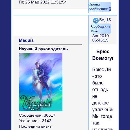
Пт, 25 Мар 2022 11:51:54
0
Поделиться
Вс, 15
4
Авг 2010
Maquis
06:46:19
Научный руководитель
Брюс
Всемогущий
Брюс Ли
- это
было
отнюдь
не
детское
увлечение.
Сообщений:
36617
Мы тогда
Уважение:
+3142
так
Последний визит:
накинулись