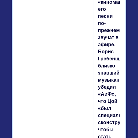
«киноманов»,
его
песни
по-
прежнему
звучат в
эфире.
Борис
Гребенщиков,
близко
знавший
музыканта,
убедил
«АиФ»,
что Цой
«был
специально
сконструирован
чтобы
стать