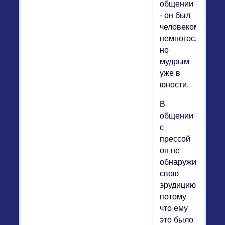
общении
- он был
человеком
немногословным
но
мудрым
уже в
юности.
В
общении
с
прессой
он не
обнаруживал
свою
эрудицию,
потому
что ему
это было