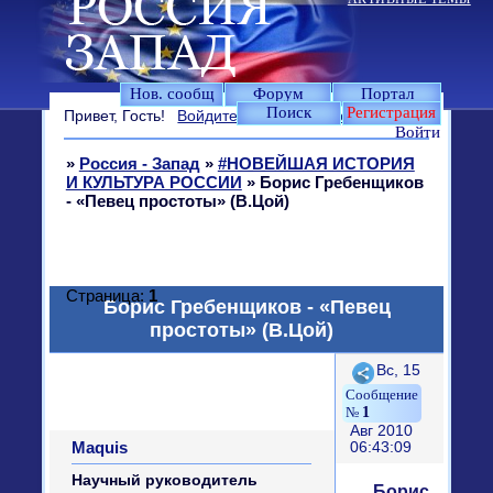
Нов. сообщ
Форум
Портал
Поиск
Регистрация
Привет, Гость!
Войдите
или
зарегистрируйтесь
.
Войти
»
Россия - Запад
»
#НОВЕЙШАЯ ИСТОРИЯ
И КУЛЬТУРА РОССИИ
»
Борис Гребенщиков
- «Певец простоты» (В.Цой)
Страница:
1
Борис Гребенщиков - «Певец
простоты» (В.Цой)
Поделиться
Вс, 15
1
Авг 2010
Maquis
06:43:09
Научный руководитель
Борис