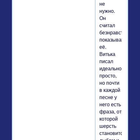
не
нужно.
Он
считал
безнравственны
показывать
её.
Витька
писал
идеально
просто,
но почти
в каждой
песне у
него есть
фраза, от
которой
шерсть
становится