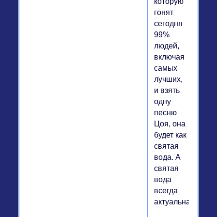
которую
гонят
сегодня
99%
людей,
включая
самых
лучших,
и взять
одну
песню
Цоя, она
будет как
святая
вода. А
святая
вода
всегда
актуальна.