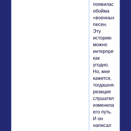
появилась
обойма
«военных»
песен.
Эту
историю
можно
интерпретироват
как
угодно.
Но, мне
кажется,
тогдашняя
реакция
слушателей
изменила
его путь.
И он
написал