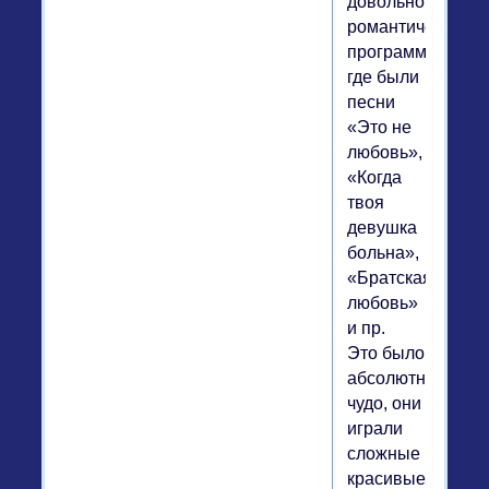
довольно
романтической
программой,
где были
песни
«Это не
любовь»,
«Когда
твоя
девушка
больна»,
«Братская
любовь»
и пр.
Это было
абсолютное
чудо, они
играли
сложные
красивые