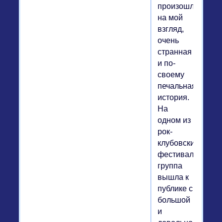
произошла,
на мой
взгляд,
очень
странная
и по-
своему
печальная
история.
На
одном из
рок-
клубовских
фестивалей
группа
вышла к
публике с
большой
и