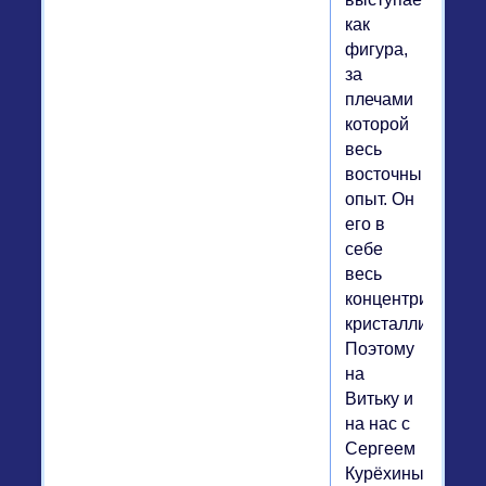
как
фигура,
за
плечами
которой
весь
восточный
опыт. Он
его в
себе
весь
концентрирует,
кристаллизует.
Поэтому
на
Витьку и
на нас с
Сергеем
Курёхиным