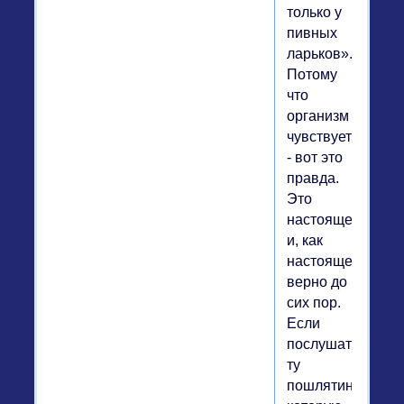
только у
пивных
ларьков».
Потому
что
организм
чувствует
- вот это
правда.
Это
настоящее
и, как
настоящее,
верно до
сих пор.
Если
послушать
ту
пошлятину,