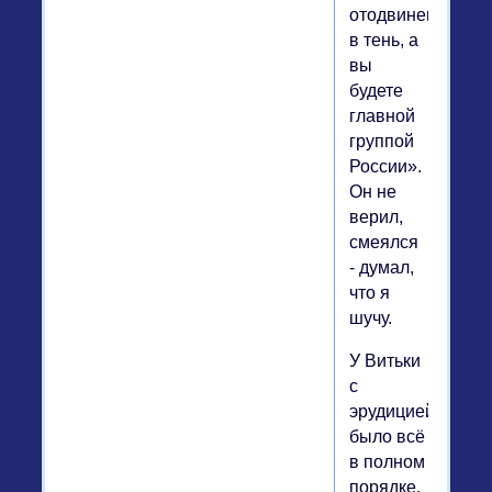
отодвинемся
в тень, а
вы
будете
главной
группой
России».
Он не
верил,
смеялся
- думал,
что я
шучу.
У Витьки
с
эрудицией
было всё
в полном
порядке.