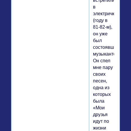
встретились
в
электричке
(году в
81-82-м),
он уже
был
состоявшимся
музыкантом.
Он спел
мне пару
своих
песен,
одна из
которых
была
«Мои
друзья
идут по
жизни