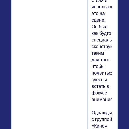
стиля и
использовал
это на
сцене.
Он был
как будто
специально
сконструирован
таким
для того,
чтобы
появиться
здесь и
встать в
фокусе
внимания.
Однажды
с группой
«Кино»