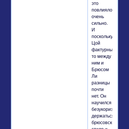
это
повлияло
очень
сильно.
И
поскольку
Цой
фактурный,
то между
ним и
Брюсом
Ли
разницы
почти
нет. Он
научился
безукоризненно
держаться
брюсовского