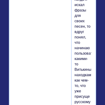
искал
фразы
для
своих
песен, то
вдруг
понял,
что
начинаю
пользоваться
какими-
то
Витькиными
находками
как чем-
то, что
уже
присуще
русскому